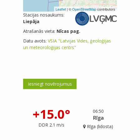
Leaflet
| ©
OpenStreetMap
contributors
Stacijas nosaukums:
Liepāja
Atrašanās vieta:
Nīcas pag.
Datu avots:
VSIA "Latvijas Vides, ģeoloģijas
un meteoroloģijas centrs"
Iesniegt novērojumus
+15.0°
06:50
Rīga
DDR 2.1 m/s
Rīga (lidosta)