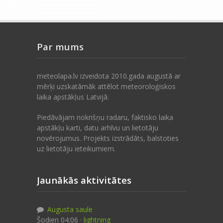
Par mums
meteolapa.lv izveidota 2010.gada augustā ar
mērķi uzskatāmāk attēlot meteoroloģiskos
laika apstākļus Latvijā.
Piedāvājam nokrišņu radaru, faktisko laika
apstākļu karti, datu arhīvu un lietotāju
novērojumus. Projekts izstrādāts, balstoties
uz lietotāju ieteikumiem.
Jaunākās aktivitātes
Augusta saule
Šodien 04:06 ·
lightning