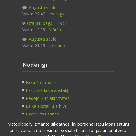
Augusta saule
Vakar 22:42 ·
veczirgs
Otaņķu pag.:
+19.5°
Vakar 12:59 ·
Mārča
Augusta saule
Vakar 01:19 ·
lightning
Noderīgi
Nokrišņu radari
Faktiskie laika apstākļi
Pēdējo 24h aktivitātes
Laika apstākļu arhīvs
Noderīgas saites
Meteolapa.lv izmanto sīkdatnes, lai personalizētu lapas saturu
un reklāmas, nodrošinātu sociālo tīklu iespējas un analizētu
Kontakti