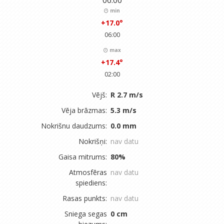
06:00
min
+17.0°
06:00
max
+17.4°
02:00
Vējš:
R 2.7 m/s
Vēja brāzmas:
5.3 m/s
Nokrišnu daudzums:
0.0 mm
Nokrišņi:
nav datu
Gaisa mitrums:
80%
Atmosfēras
nav datu
spiediens:
Rasas punkts:
nav datu
Sniega segas
0 cm