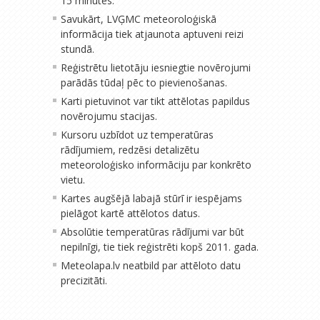
15 minūtēs.
Savukārt, LVĢMC meteoroloģiskā
informācija tiek atjaunota aptuveni reizi
stundā.
Reģistrētu lietotāju iesniegtie novērojumi
parādās tūdaļ pēc to pievienošanas.
Karti pietuvinot var tikt attēlotas papildus
novērojumu stacijas.
Kursoru uzbīdot uz temperatūras
rādījumiem, redzēsi detalizētu
meteoroloģisko informāciju par konkrēto
vietu.
Kartes augšējā labajā stūrī ir iespējams
pielāgot kartē attēlotos datus.
Absolūtie temperatūras rādījumi var būt
nepilnīgi, tie tiek reģistrēti kopš 2011. gada.
Meteolapa.lv neatbild par attēloto datu
precizitāti.