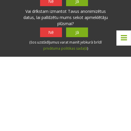
Nē
Jā
Vai drīkstam izmantot Tavus anonimizētus
datus, lai palīdzētu mums sekot apmeklētāju
plūsmai?
Nē
Jā
(šos uzstādījumus varat mainīt jebkurā brīdī
privātuma politikas sadaļā
)
Vieta
t°