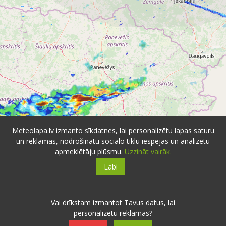
Leaflet
| ©
OpenStreetMap
contributors
Meteolapa.lv izmanto sīkdatnes, lai personalizētu lapas saturu
Radaru dati no:
un reklāmas, nodrošinātu sociālo tīklu iespējas un analizētu
apmeklētāju plūsmu.
Uzzināt vairāk.
Labi
Vai drīkstam izmantot Tavus datus, lai
personalizētu reklāmas?