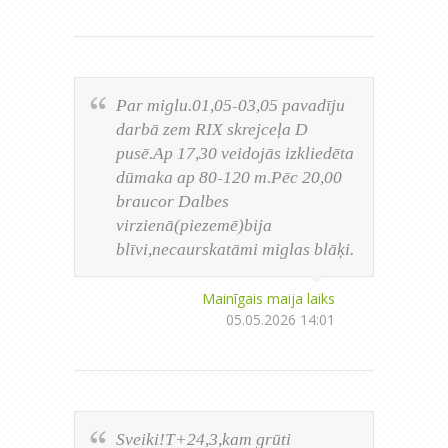
Par miglu.01,05-03,05 pavadīju
darbā zem RIX skrejceļa D
pusē.Ap 17,30 veidojās izkliedēta
dūmaka ap 80-120 m.Pēc 20,00
braucor Dalbes
virzienā(piezemē)bija
blīvi,necaurskatāmi miglas blāķi.
Mainīgais maija laiks
05.05.2026 14:01
Sveiki!T+24,3,kam grūti