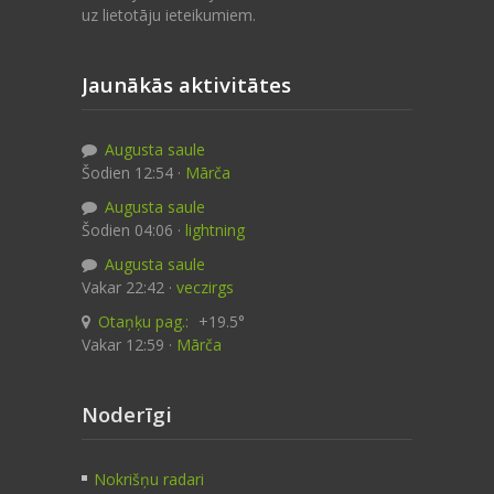
uz lietotāju ieteikumiem.
Jaunākās aktivitātes
Augusta saule
Šodien 12:54 ·
Mārča
Augusta saule
Šodien 04:06 ·
lightning
Augusta saule
Vakar 22:42 ·
veczirgs
Otaņķu pag.:
+19.5°
Vakar 12:59 ·
Mārča
Noderīgi
Nokrišņu radari