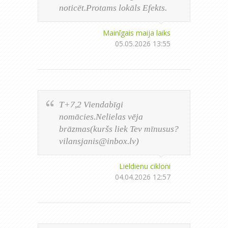
noticēt.Protams lokāls Efekts.
Mainīgais maija laiks
05.05.2026 13:55
T+7,2 Viendabīgi
nomācies.Nelielas vēja
brāzmas(kuršs liek Tev mī
nusus?
vilansjanis@inbox.lv
)
Lieldienu cikloni
04.04.2026 12:57