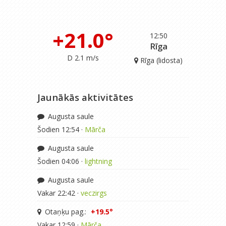
+21.0°
12:50
Rīga
D 2.1 m/s
Rīga (lidosta)
Jaunākās aktivitātes
Augusta saule
Šodien 12:54 ·
Mārča
Augusta saule
Šodien 04:06 ·
lightning
Augusta saule
Vakar 22:42 ·
veczirgs
Otaņķu pag.:
+19.5°
Vakar 12:59 ·
Mārča