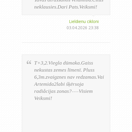
neklausies.Dari Pats.Veiksmi!
Lieldienu cikloni
03.04.2026 23:38
T+3,2.Viegla dūmaka.Gaiss
nekustas zemes līmenī. Pluss
6,3m.zvaigznes nav redzamas.Vai
Artemida2labi śķērsoja
radiåcijas zonas?----Visiem
Veiksmi!