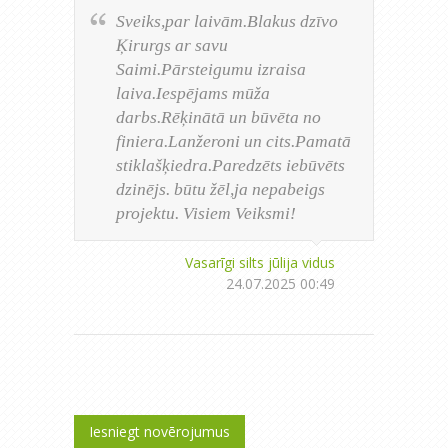
Sveiks,par laivām.Blakus dzīvo
Ķirurgs ar savu
Saimi.Pārsteigumu izraisa
laiva.Iespējams mūža
darbs.Rēķinātā un būvēta no
finiera.Lanžeroni un cits.Pamatā
stiklašķiedra.Paredzēts iebūvēts
dzinējs. būtu žēl,ja nepabeigs
projektu. Visiem Veiksmi!
Vasarīgi silts jūlija vidus
24.07.2025 00:49
Iesniegt novērojumus