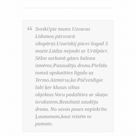
Sveiki!pie mums Uzvaras
Līdumos pārsvarā
sikspārņi.Usuriskij pūcei šogad 3
mazie.Lūdzu nejaukt ar Urālpūci.
Sēžot sarkanā gāzes balona
izmēros.Pazaudēju dronu.Pielīdu
tumsā apskatīties ligzdu uz
Termo.Aizmirsu,ka Pūčveidīgie
labi ķer klusus siltus
objektus.Varu padalīties ar skaņu
ierakstiem.Rezultatā zaudēju
dronu. No savas puses nepiekrītu
Ļaunumam,kaut reizēm to
pamato.