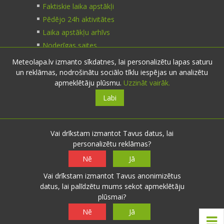
Faktiskie laika apstākļi
Pēdējo 24h aktivitātes
Laika apstākļu arhīvs
Noderīgas saites
Meteolapa.lv izmanto sīkdatnes, lai personalizētu lapas saturu
un reklāmas, nodrošinātu sociālo tīklu iespējas un analizētu
Kontakti
apmeklētāju plūsmu.
Uzzināt vairāk.
Labi
Sazinies:
nosūti ziņu
E-pasts:
info@meteolapa.lv
Vai drīkstam izmantot Tavus datus, lai
personalizētu reklāmas?
Seko mums
Nē
Jā
Vai drīkstam izmantot Tavus anonimizētus
datus, lai palīdzētu mums sekot apmeklētāju
plūsmai?
© 2026 meteolapa.lv. v2
Nē
Jā
Sākums
·
Raksti
·
Galerijas
·
Radars
·
Faktiskie