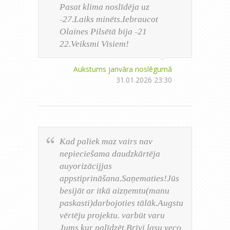
Pasat klima noslīdēja uz
-27.Laiks minēts.Iebraucot
Olaines Pilsētā bija -21
22.Veiksmi Visiem!
Aukstums janvāra noslēgumā
31.01.2026 23:30
Kad paliek maz vairs nav
nepieciešama daudzkārtēja
auyorizācijjas
appstiprināšana.Saņematies!Jūs
besijāt ar itkā aizņemtu(manu
paskasti)darbojoties tālāk.Augstu
vērtēju projektu. varbūt varu
Jums kur palīdzēt.Brīvi lasu veco