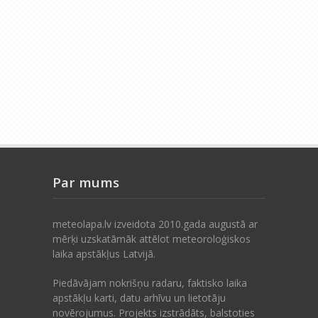
Par mums
meteolapa.lv izveidota 2010.gada augustā ar
mērķi uzskatāmāk attēlot meteoroloģiskos
laika apstākļus Latvijā.
Piedāvājam nokrišņu radaru, faktisko laika
apstākļu karti, datu arhīvu un lietotāju
novērojumus. Projekts izstrādāts, balstoties