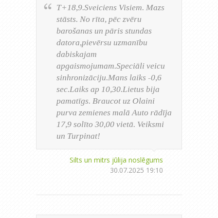
T+18,9.Sveiciens Visiem. Mazs
stāsts. No rīta, pēc zvēru
barošanas un pāris stundas
datora,pievērsu uzmanību
dabiskajam
apgaismojumam.Speciāli veicu
sinhronizāciju.Mans laiks -0,6
sec.Laiks ap 10,30.Lietus bija
pamatīgs. Braucot uz Olaini
purva zemienes malā Auto rādīja
17,9 solīto 30,00 vietā. Veiksmi
un Turpinat!
Silts un mitrs jūlija noslēgums
30.07.2025 19:10