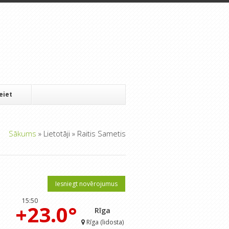
Ieiet
Sākums
»
Lietotāji
»
Raitis Sametis
Iesniegt novērojumus
15:50
+23.0°
Rīga
Rīga (lidosta)