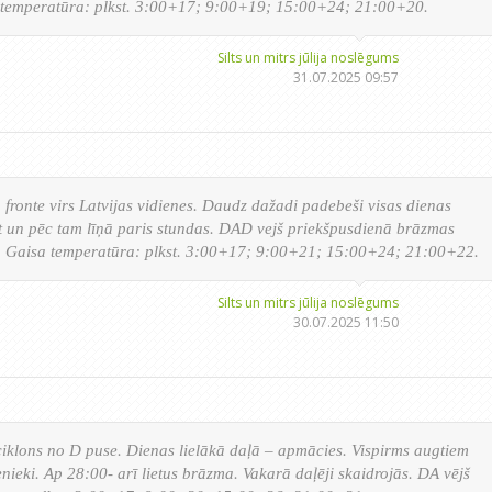
 temperatūra: plkst. 3:00+17; 9:00+19; 15:00+24; 21:00+20.
Silts un mitrs jūlija noslēgums
31.07.2025 09:57
fronte virs Latvijas vidienes. Daudz dažadi padebeši visas dienas
 un pēc tam līņā paris stundas. DAD vejš priekšpusdienā brāzmas
ks. Gaisa temperatūra: plkst. 3:00+17; 9:00+21; 15:00+24; 21:00+22.
Silts un mitrs jūlija noslēgums
30.07.2025 11:50
ciklons no D puse. Dienas lielākā daļā – apmācies. Vispirms augtiem
enieki. Ap 28:00- arī lietus brāzma. Vakarā daļēji skaidrojās. DA vējš