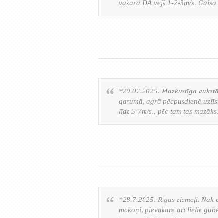
vakarā DA vējš 1-2-3m/s. Gaisa
*29.07.2025. Mazkustīga aukstā 
garumā, agrā pēcpusdienā uzlīst
līdz 5-7m/s., pēc tam tas mazā
*28.7.2025. Rīgas ziemeļi. Nāk 
mākoņi, pievakarē arī lielie gub