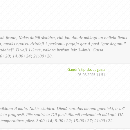
ā fronte, Nakts daļēji skaidra, rītā jau daudz mākoņi un neliela lietus
, tuvāks ngaiss- dzirdēji 1 perkonu- pagāja gar A pusi “gar degunu”.
debeši. D vējš 1-2m/s, vakarā brīžam līdz 3-4m/s. Gaisa
:00+20; 14:00+24; 21:00+20.
Gandrīz tipisks augusts
05.08.2025 11:51
ciklona R mala. Nakts skaidra. Dienā sarodas mereni guenieki, ir arī
rieta progresē. Pēc saulrieta DR pusē tālumā redzami cb mākoņi. DA
sa temperatūra: plkst. 3:00+14; 9:00+22; 15:00+27; 21:00+22.