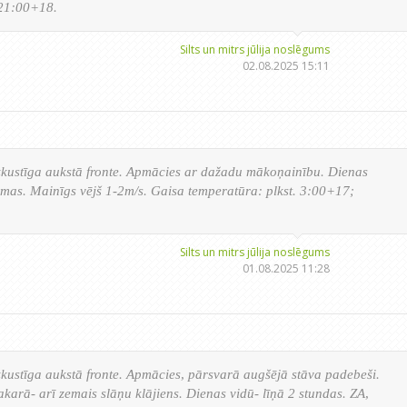
21:00+18.
Silts un mitrs jūlija noslēgums
02.08.2025 15:11
zkustīga aukstā fronte. Apmācies ar dažadu mākoņainību. Dienas
āzmas. Mainīgs vējš 1-2m/s. Gaisa temperatūra: plkst. 3:00+17;
Silts un mitrs jūlija noslēgums
01.08.2025 11:28
kustīga aukstā fronte. Apmācies, pārsvarā augšējā stāva padebeši.
arā- arī zemais slāņu klājiens. Dienas vidū- līņā 2 stundas. ZA,