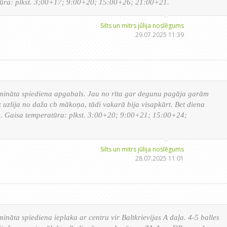
tūra: plkst. 3;00+17; 9:00+20; 15:00+26; 21:00+21.
Silts un mitrs jūlija noslēgums
29.07.2025 11:39
emināta spiediena apgabals. Jau no rīta gar degunu pagāja garām
 uzlija no daža cb mākoņa, tādi vakarā bija visapkārt. Bet diena
s. Gaisa temperatūra: plkst. 3:00+20; 9:00+21; 15:00+24;
Silts un mitrs jūlija noslēgums
28.07.2025 11:01
ināta spiediena ieplaka ar centru vir Baltkrievijas A daļa. 4-5 balles