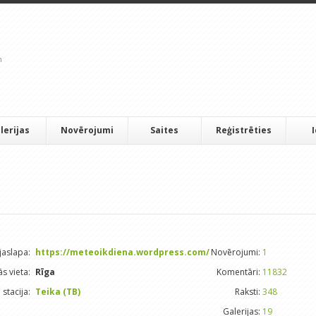
lerijas
Novērojumi
Saites
Reģistrēties
aslapa:
https://meteoikdiena.wordpress.com/
Novērojumi:
1
s vieta:
Rīga
Komentāri:
11832
stacija:
Teika (TB)
Raksti:
348
Galerijas:
19