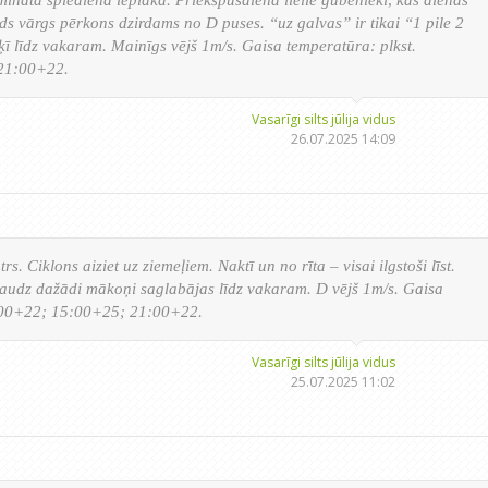
āds vārgs pērkons dzirdams no D puses. “uz galvas” ir tikai “1 pile 2
iņķī līdz vakaram. Mainīgs vējš 1m/s. Gaisa temperatūra: plkst.
21:00+22.
Vasarīgi silts jūlija vidus
26.07.2025 14:09
. Ciklons aiziet uz ziemeļiem. Naktī un no rīta – visai ilgstoši līst.
 daudz dažādi mākoņi saglabājas līdz vakaram. D vējš 1m/s. Gaisa
9:00+22; 15:00+25; 21:00+22.
Vasarīgi silts jūlija vidus
25.07.2025 11:02