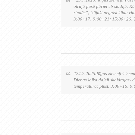
otrajā pusē pāriet cb stadijā. K
rindās”, izlijuši negaisi klīda r
3:00+17; 9:00+21; 15:00+26; 
*24.7.2025.Rīgas ziemeļi<->centrs
Dienas laikā daļēji skaidrojas-
temperatūra: plkst. 3:00+16; 