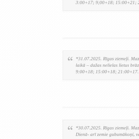
3:00+17; 9;00+18; 15:00+21; 
*31.07.2025. Rīgas ziemeļi. Ma
laikā – dažas nelielas lietus br
9:00+18; 15:00+18; 21:00+17.
*30.07.2025. Rīgas ziemeļi. Maz
Dienā- arī zemie gubumākoņi, vak