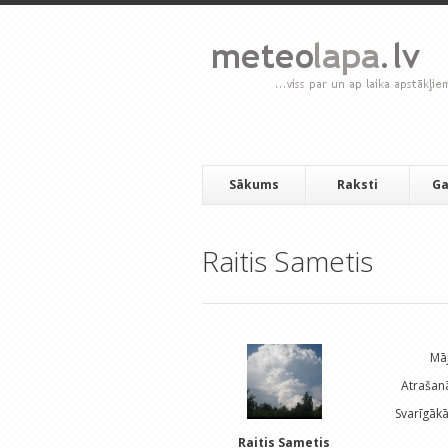
Sākums
Raksti
Ga
Raitis Sametis
Māj
Atrašanā
Svarīgākā 
Raitis Sametis