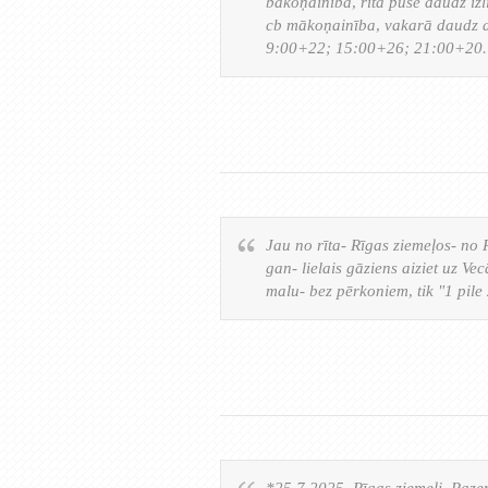
bākoņainība, rīta puse daudz iz
cb mākoņainība, vakarā daudz a
9:00+22; 15:00+26; 21:00+20.
Jau no rīta- Rīgas ziemeļos- no 
gan- lielais gāziens aiziet uz Ve
malu- bez pērkoniem, tik "1 pile 
*25.7.2025. Rīgas ziemeļi. Pazem