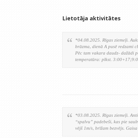
Lietotāja aktivitātes
*04.08.2025. Rīgas ziemeļi. Aukst
brāzma, dienā A pusē redzami cb
Pēc tam vakara daudz- dažādi pa
temperatūra: plkst. 3:00+17;9
*03.08.2025. Rīgas ziemeļi. Anti
“spalvu” padebeši, kas pie saul
vējš 1m/s, brīžam bezvējs. Gai