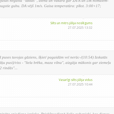
lijušas negaisu “laktas”, dienā un vakarā gar ZA-A un DR nomalem-
ugstie gubu. DA vējš 1m/s. Gaisa temperatūra: plkst. 3:00+17;
Silts un mitrs jūlija noslēgums
27.07.2025 13:32
R puses tuvojas gāziens, šķiet/ pagaidām vel nerūc-/(10:54) Izskatās
cāķu pusi)/viss - "liela brēka, maza vilna", aizgāja mākonis gar ziemeļu
2 rindās"...
Vasarīgi silts jūlija vidus
27.07.2025 10:44
ināta spiediena ieplaka. Priekšpusdienā lielie gubenieki, kas dienas