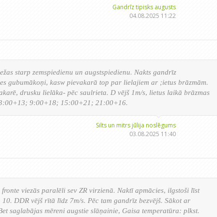
Gandrīz tipisks augusts
04.08.2025 11:22
bežas starp zemspiedienu un augstspiedienu. Nakts gandrīz
ies gubumākoņi, kasw pievakarā top par lielajiem ar ;ietus brāzmām.
akarē, drusku lielāka- pēc saulrieta. D vējš 1m/s, lietus laikā brāzmas
. 3:00+13; 9:00+18; 15:00+21; 21:00+16.
Silts un mitrs jūlija noslēgums
03.08.2025 11:40
fronte viezās paralēli sev ZR virzienā. Naktī apmācies, ilgstoši līst
t. 10. DDR vējš rītā līdz 7m/s. Pēc tam gandrīz bezvējš. Sākot ar
 Bet saglabājas mēreni augstie slāņainie, Gaisa temperatūra: plkst.