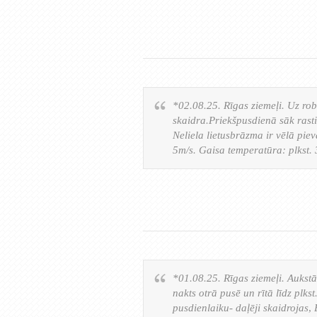
*02.08.25. Rīgas ziemeļi. Uz ro
skaidra.Priekšpusdienā sāk rast
Neliela lietusbrāzma ir vēlā piev
5m/s. Gaisa temperatūra: plkst
*01.08.25. Rīgas ziemeļi. Aukstā 
nakts otrā pusē un rītā līdz plks
pusdienlaiku- daļēji skaidrojas,