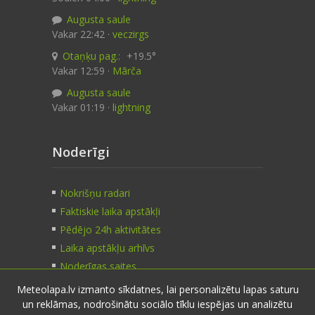
Augusta saule
Vakar 22:42 ·
veczirgs
Otaņķu pag.:
+19.5°
Vakar 12:59 ·
Mārča
Augusta saule
Vakar 01:19 ·
lightning
Noderīgi
Nokrišņu radari
Faktiskie laika apstākļi
Pēdējo 24h aktivitātes
Laika apstākļu arhīvs
Noderīgas saites
Meteolapa.lv izmanto sīkdatnes, lai personalizētu lapas saturu
un reklāmas, nodrošinātu sociālo tīklu iespējas un analizētu
Kontakti