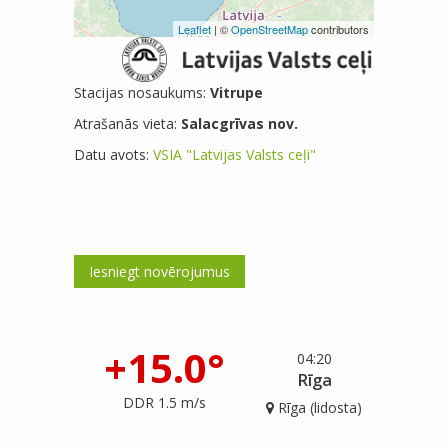
Leaflet
| ©
OpenStreetMap
contributors
Stacijas nosaukums:
Vitrupe
Atrašanās vieta:
Salacgrīvas nov.
Datu avots:
VSIA "Latvijas Valsts ceļi"
Iesniegt novērojumus
+15.0°
04:20
Rīga
DDR 1.5 m/s
Rīga (lidosta)