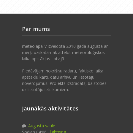
Par mums
meteolapa.lv izveidota 2010.gada augustā ar
mērķi uzskatāmāk attēlot meteoroloģiskos
laika apstākļus Latvijā.
Piedāvājam nokrišņu radaru, faktisko laika
apstākļu karti, datu arhīvu un lietotāju
novērojumus. Projekts izstrādāts, balstoties
uz lietotāju ieteikumiem.
Jaunākās aktivitātes
Augusta saule
Šodien 04:06 ·
lightning