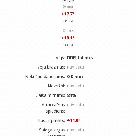
04:29
min
+17.7°
04:29
max
+18.1°
00:18
Vējš:
DDR 1.4 m/s
Vēja brāzmas:
nav datu
Nokrišnu daudzums:
0.0 mm
Nokrišņi:
nav datu
Gaisa mitrums:
84%
Atmosfēras
nav datu
spiediens:
Rasas punkts:
+14.9°
Sniega segas
nav datu