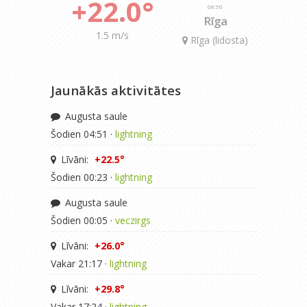
+22.0°
08:50
Rīga
1.5 m/s
Rīga (lidosta)
Jaunākās aktivitātes
Augusta saule
Šodien 04:51 ·
lightning
Līvāni:
+22.5°
Šodien 00:23 ·
lightning
Augusta saule
Šodien 00:05 ·
veczirgs
Līvāni:
+26.0°
Vakar 21:17 ·
lightning
Līvāni:
+29.8°
Vakar 17:24 ·
lightning