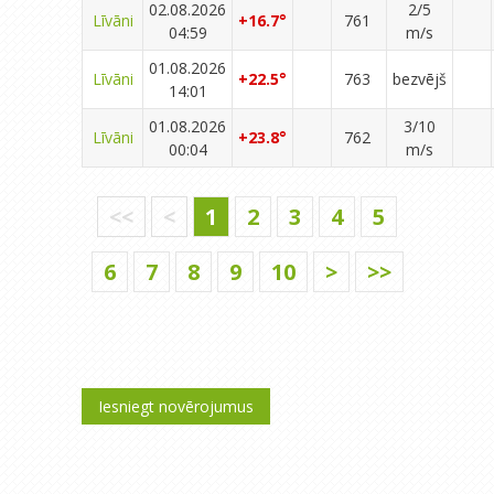
02.08.2026
2/5
Līvāni
+16.7°
761
04:59
m/s
01.08.2026
Līvāni
+22.5°
763
bezvējš
14:01
01.08.2026
3/10
Līvāni
+23.8°
762
00:04
m/s
<<
<
1
2
3
4
5
6
7
8
9
10
>
>>
Iesniegt novērojumus