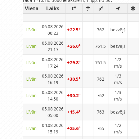
rāda 1.-10. no 3666 ierakstiem, 1. lpp. no 367
Vieta
Laiks
t°
06.08.2026
Līvāni
+22.5°
762
bezvējš
00:23
05.08.2026
Līvāni
+26.0°
761.5
bezvējš
21:17
05.08.2026
1/2
Līvāni
+29.8°
761.5
17:24
m/s
05.08.2026
1/3
Līvāni
+30.5°
762
16:19
m/s
05.08.2026
1/3
Līvāni
+30.2°
762
14:50
m/s
05.08.2026
Līvāni
+15.4°
763
bezvējš
05:00
04.08.2026
1/2
Līvāni
+25.6°
765
15:19
m/s