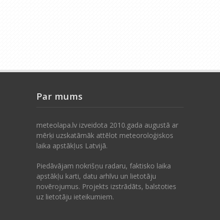
Par mums
meteolapa.lv izveidota 2010.gada augustā ar
mērķi uzskatāmāk attēlot meteoroloģiskos
laika apstākļus Latvijā.
Piedāvājam nokrišņu radaru, faktisko laika
apstākļu karti, datu arhīvu un lietotāju
novērojumus. Projekts izstrādāts, balstoties
uz lietotāju ieteikumiem.