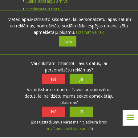
Laika apstākļu arhīvs
Noderīgas saites
Meteolapa.lv izmanto sīkdatnes, lai personalizētu lapas saturu
un reklāmas, nodrošinātu sociālo tīklu iespējas un analizētu
Kontakti
apmeklētāju plūsmu.
Uzzināt vairāk.
Labi
Sazinies:
nosūti ziņu
E-pasts:
info@meteolapa.lv
Vai drīkstam izmantot Tavus datus, lai
personalizētu reklāmas?
Seko mums
Nē
Jā
Vai drīkstam izmantot Tavus anonimizētus
datus, lai palīdzētu mums sekot apmeklētāju
plūsmai?
© 2026 meteolapa.lv. v2
Nē
Jā
Sākums
·
Raksti
·
Galerijas
·
Radars
·
Faktiskie
(šos uzstādījumus varat mainīt jebkurā brīdī
laika apstākļi
·
Sazināties
·
Privātuma politika
·
privātuma politikas sadaļā
)
Lietošanas noteikumi
·
Par mums