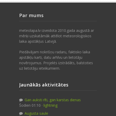
Par mums
meteolapa.lv izveidota 2010.gada augustā ar
mērķi uzskatāmāk attēlot meteoroloģiskos
laika apstākļus Latvijā.
Piedāvājam nokrišņu radaru, faktisko laika
apstākļu karti, datu arhīvu un lietotāju
novērojumus. Projekts izstrādāts, balstoties
uz lietotāju ieteikumiem.
Jaunākās aktivitātes
Gan auksti rīti, gan karstas dienas
Šodien 01:10 ·
lightning
Augusta saule