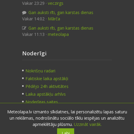
Vakar 23:29 ·
veczirgs
Gan auksti rīti, gan karstas dienas
Vakar 14:02 ·
Mārča
Gan auksti rīti, gan karstas dienas
Vakar 11:13 ·
meteolapa
Noderīgi
Nokrišņu radari
Faktiskie laika apstākļi
Pēdējo 24h aktivitātes
Laika apstākļu arhīvs
Noderīgas saites
Meteolapa.lv izmanto sīkdatnes, lai personalizētu lapas saturu
un reklāmas, nodrošinātu sociālo tīklu iespējas un analizētu
Kontakti
apmeklētāju plūsmu.
Uzzināt vairāk.
Labi