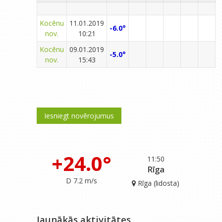
Kocēnu
11.01.2019
-6.0°
nov.
10:21
Kocēnu
09.01.2019
-5.0°
nov.
15:43
Iesniegt novērojumus
+24.0°
11:50
Rīga
D 7.2 m/s
Rīga (lidosta)
Jaunākās aktivitātes