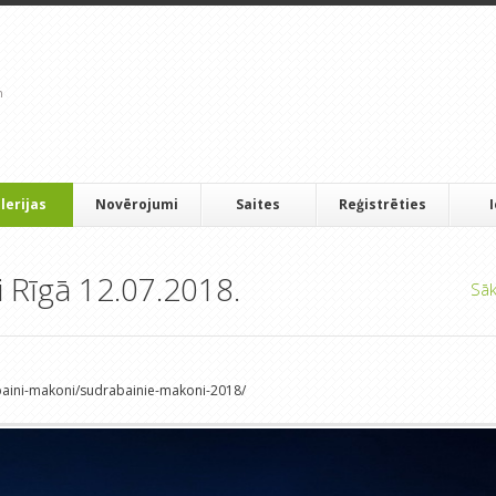
lerijas
Novērojumi
Saites
Reģistrēties
 Rīgā 12.07.2018.
Sā
baini-makoni/sudrabainie-makoni-2018/