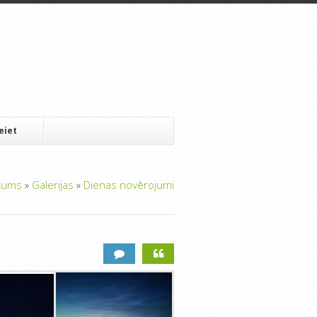
Ieiet
kums
»
Galerijas
»
Dienas novērojumi