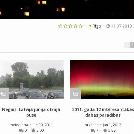
·
Rīga
·
11.07.2018 
Negaisi Latvijā jūnija otrajā
2011. gada 12 interesantākās
pusē
dabas parādības
meteolapa
· Jun 30, 2011
orkaans
· Jan 1, 2012
0
·
3.00
7
·
5.00