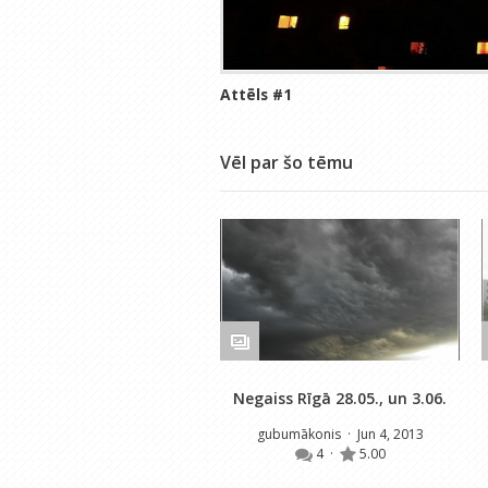
Attēls #
1
Vēl par šo tēmu
Negaiss Rīgā 28.05., un 3.06.
gubumākonis
· Jun 4, 2013
4
·
5.00