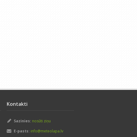
Kontakti
Sazinies:
nosūti ziņu
E-pasts:
info@meteolapa.lv