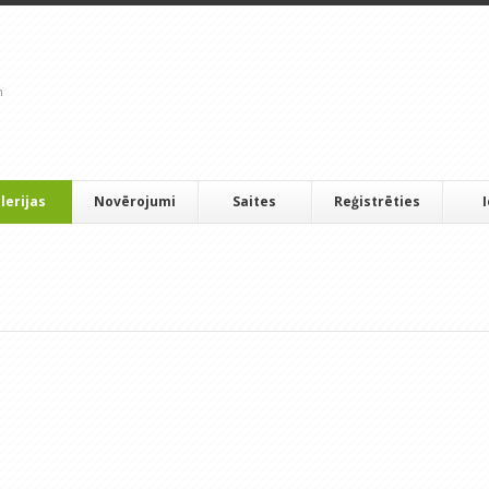
lerijas
Novērojumi
Saites
Reģistrēties