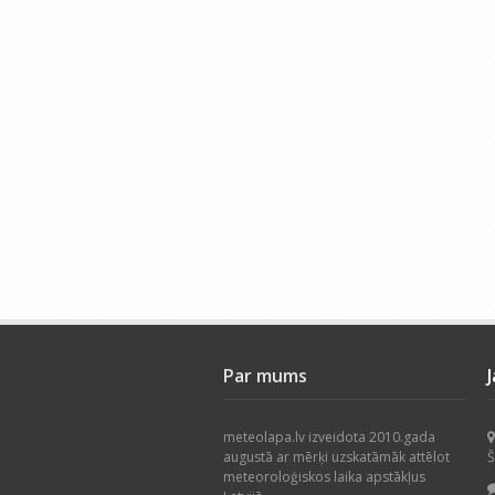
Par mums
meteolapa.lv izveidota 2010.gada
augustā ar mērķi uzskatāmāk attēlot
Š
meteoroloģiskos laika apstākļus