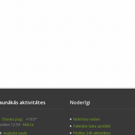
Jaunākās aktivitātes
Noderīgi
Otaņķu pag.:
+19.5°
Nokrišņu radari
odien 12:59 ·
Mārča
Faktiskie laika apstākļi
Augusta saule
Pēdējo 24h aktivitātes