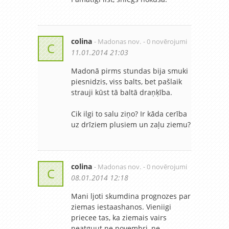
colina
- Madonas nov.
- 0 novērojumi
C
11.01.2014 21:03
Madonā pirms stundas bija smuki
piesnidzis, viss balts, bet pašlaik
strauji kūst tā baltā draņķība.
Cik ilgi to salu ziņo? Ir kāda cerība
uz drīziem plusiem un zaļu ziemu?
colina
- Madonas nov.
- 0 novērojumi
C
08.01.2014 12:18
Mani ljoti skumdina prognozes par
ziemas iestaashanos. Vieniigi
priecee tas, ka ziemais vairs
neatguut ne novembri, ne