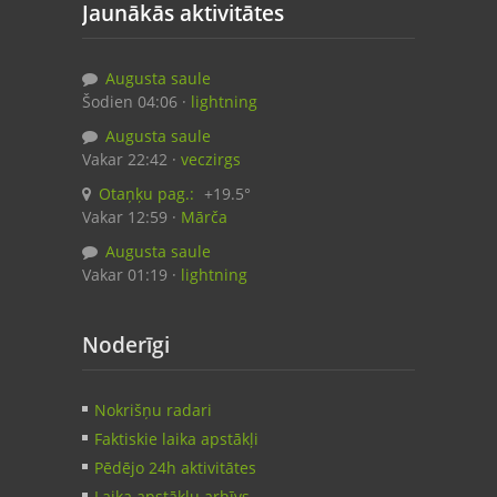
Jaunākās aktivitātes
Augusta saule
Šodien 04:06 ·
lightning
Augusta saule
Vakar 22:42 ·
veczirgs
Otaņķu pag.:
+19.5°
Vakar 12:59 ·
Mārča
Augusta saule
Vakar 01:19 ·
lightning
Noderīgi
Nokrišņu radari
Faktiskie laika apstākļi
Pēdējo 24h aktivitātes
Laika apstākļu arhīvs