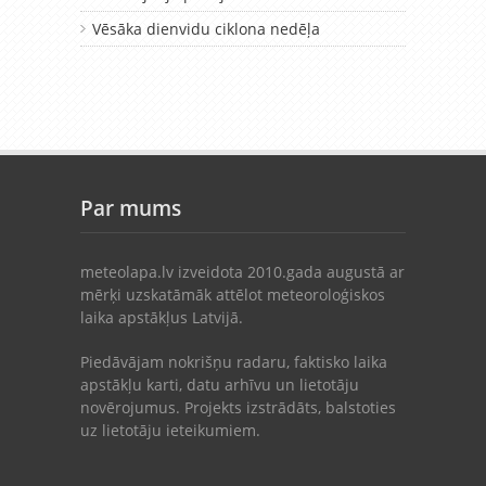
Vēsāka dienvidu ciklona nedēļa
Par mums
meteolapa.lv izveidota 2010.gada augustā ar
mērķi uzskatāmāk attēlot meteoroloģiskos
laika apstākļus Latvijā.
Piedāvājam nokrišņu radaru, faktisko laika
apstākļu karti, datu arhīvu un lietotāju
novērojumus. Projekts izstrādāts, balstoties
uz lietotāju ieteikumiem.