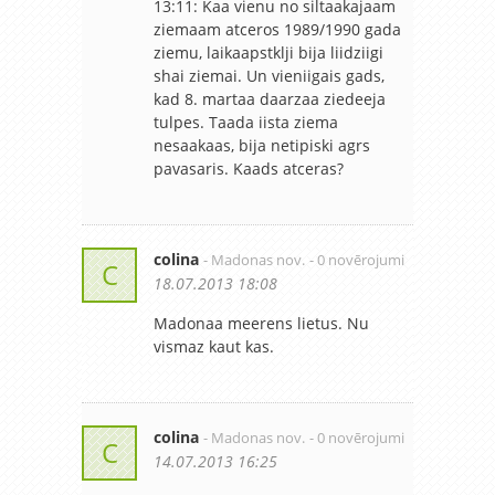
13:11: Kaa vienu no siltaakajaam
ziemaam atceros 1989/1990 gada
ziemu, laikaapstklji bija liidziigi
shai ziemai. Un vieniigais gads,
kad 8. martaa daarzaa ziedeeja
tulpes. Taada iista ziema
nesaakaas, bija netipiski agrs
pavasaris. Kaads atceras?
colina
- Madonas nov.
- 0 novērojumi
C
18.07.2013 18:08
Madonaa meerens lietus. Nu
vismaz kaut kas.
colina
- Madonas nov.
- 0 novērojumi
C
14.07.2013 16:25