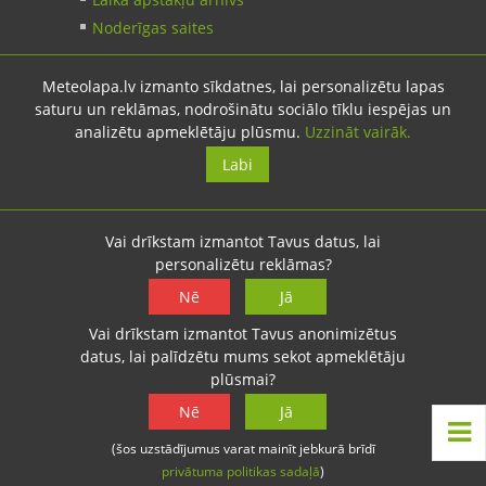
Noderīgas saites
Meteolapa.lv izmanto sīkdatnes, lai personalizētu lapas
Kontakti
saturu un reklāmas, nodrošinātu sociālo tīklu iespējas un
analizētu apmeklētāju plūsmu.
Uzzināt vairāk.
Sazinies:
nosūti ziņu
Labi
E-pasts:
info@meteolapa.lv
Vai drīkstam izmantot Tavus datus, lai
Seko mums
personalizētu reklāmas?
Nē
Jā
Vai drīkstam izmantot Tavus anonimizētus
datus, lai palīdzētu mums sekot apmeklētāju
plūsmai?
© 2026 meteolapa.lv. v2
Sākums
·
Raksti
Nē
·
Galerijas
·
Jā
Radars
·
Faktiskie laika apstākļi
·
Sazināties
·
(šos uzstādījumus varat mainīt jebkurā brīdī
Privātuma politika
·
Lietošanas noteikumi
·
privātuma politikas sadaļā
)
Par mums