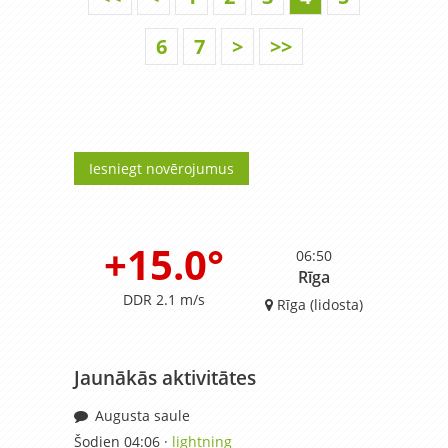
6
7
>
>>
Iesniegt novērojumus
+15.0°
06:50
Rīga
DDR 2.1 m/s
Rīga (lidosta)
Jaunākās aktivitātes
Augusta saule
Šodien 04:06 ·
lightning