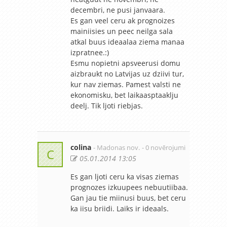
decembri, ne pusi janvaara.
Es gan veel ceru ak prognoizes
mainiisies un peec neilga sala
atkal buus ideaalaa ziema manaa
izpratnee.:)
Esmu nopietni apsveerusi domu
aizbraukt no Latvijas uz dziivi tur,
kur nav ziemas. Pamest valsti ne
ekonomisku, bet laikaasptaaklju
deelj. Tik ljoti riebjas.
colina
- Madonas nov.
- 0 novērojumi
C
05.01.2014 13:05
Es gan ljoti ceru ka visas ziemas
prognozes izkuupees nebuutiibaa.
Gan jau tie miinusi buus, bet ceru
ka iisu briidi. Laiks ir ideaals.