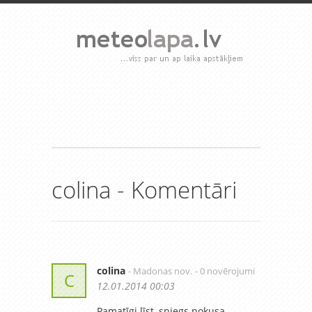
colina - Komentāri
colina
- Madonas nov.
- 0 novērojumi
C
12.01.2014 00:03
Pamatīgi līst, sniegs nokusa.