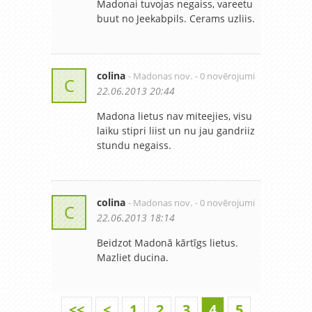
Madonai tuvojas negaiss, vareetu
buut no Jeekabpils. Cerams uzliis.
colina
- Madonas nov.
- 0 novērojumi
C
22.06.2013 20:44
Madona lietus nav miteejies, visu
laiku stipri liist un nu jau gandriiz
stundu negaiss.
colina
- Madonas nov.
- 0 novērojumi
C
22.06.2013 18:14
Beidzot Madonā kārtīgs lietus.
Mazliet ducina.
<<
<
1
2
3
4
5