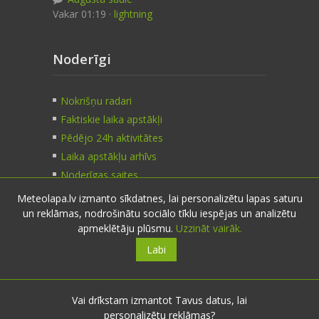
Vakar 01:19 ·
lightning
Noderīgi
Nokrišņu radari
Faktiskie laika apstākļi
Pēdējo 24h aktivitātes
Laika apstākļu arhīvs
Noderīgas saites
Meteolapa.lv izmanto sīkdatnes, lai personalizētu lapas saturu
un reklāmas, nodrošinātu sociālo tīklu iespējas un analizētu
Kontakti
apmeklētāju plūsmu.
Uzzināt vairāk.
Labi
Sazinies:
nosūti ziņu
E-pasts:
info@meteolapa.lv
Vai drīkstam izmantot Tavus datus, lai
personalizētu reklāmas?
Seko mums