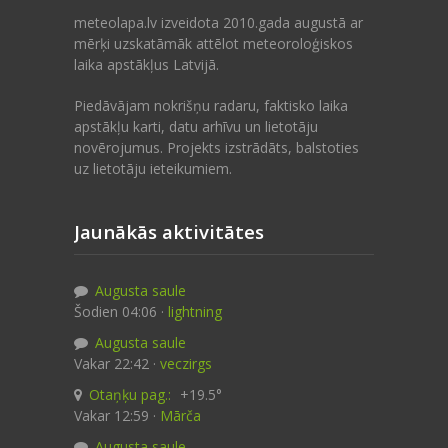
meteolapa.lv izveidota 2010.gada augustā ar
mērķi uzskatāmāk attēlot meteoroloģiskos
laika apstākļus Latvijā.
Piedāvājam nokrišņu radaru, faktisko laika
apstākļu karti, datu arhīvu un lietotāju
novērojumus. Projekts izstrādāts, balstoties
uz lietotāju ieteikumiem.
Jaunākās aktivitātes
Augusta saule
Šodien 04:06 ·
lightning
Augusta saule
Vakar 22:42 ·
veczirgs
Otaņķu pag.:
+19.5°
Vakar 12:59 ·
Mārča
Augusta saule