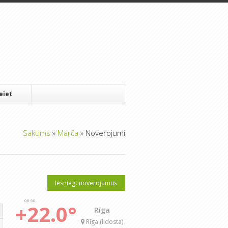
Ieiet
Sākums
»
Mārča
»
Novērojumi
Iesniegt novērojumus
08:50
+22.0°
Rīga
Rīga (lidosta)