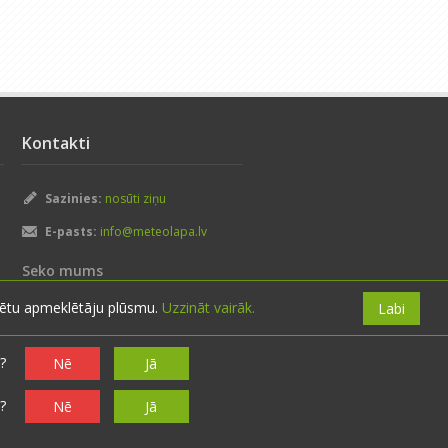
Kontakti
Sazinies:
nosūti ziņu
E-pasts:
info@meteolapa.lv
Seko mums
izētu apmeklētāju plūsmu.
Uzzināt vairāk.
Labi
?
Nē
Jā
?
Nē
Jā
ma politika
·
Lietošanas noteikumi
·
Par mums