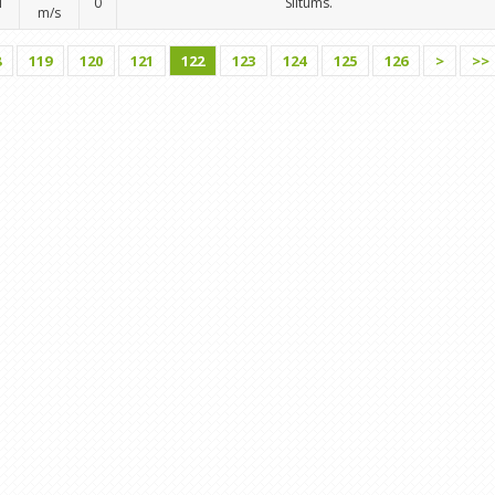
1
0
Siltums.
m/s
8
119
120
121
122
123
124
125
126
>
>>