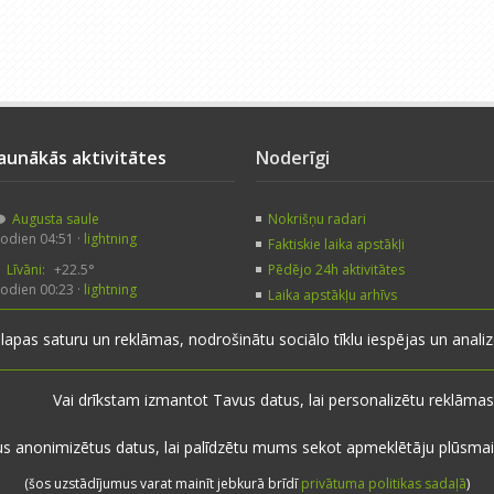
Jaunākās aktivitātes
Noderīgi
Augusta saule
Nokrišņu radari
odien 04:51 ·
lightning
Faktiskie laika apstākļi
Līvāni:
+22.5°
Pēdējo 24h aktivitātes
odien 00:23 ·
lightning
Laika apstākļu arhīvs
Augusta saule
Noderīgas saites
 lapas saturu un reklāmas, nodrošinātu sociālo tīklu iespējas un anal
odien 00:05 ·
veczirgs
Līvāni:
+26.0°
akar 21:17 ·
lightning
Vai drīkstam izmantot Tavus datus, lai personalizētu reklāmas
us anonimizētus datus, lai palīdzētu mums sekot apmeklētāju plūsmai
(šos uzstādījumus varat mainīt jebkurā brīdī
privātuma politikas sadaļā
)
Sākums
·
Raksti
·
Galerijas
·
Radars
·
Faktiskie laika apstākļi
·
Sazināties
·
Privātu