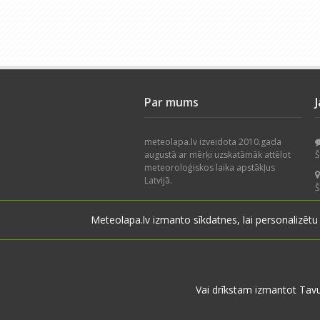
Par mums
meteolapa.lv izveidota 2010.gada
augustā ar mērķi uzskatāmāk attēlot
Š
meteoroloģiskos laika apstākļus
Latvijā.
Š
Piedāvājam nokrišņu radaru, faktisko
Meteolapa.lv izmanto sīkdatnes, lai personalizētu
laika apstākļu karti, datu arhīvu un
Š
lietotāju novērojumus. Projekts
izstrādāts, balstoties uz lietotāju
V
ieteikumiem.
Vai drīkstam izmantot Tav
© 2026 meteolapa.lv. v2