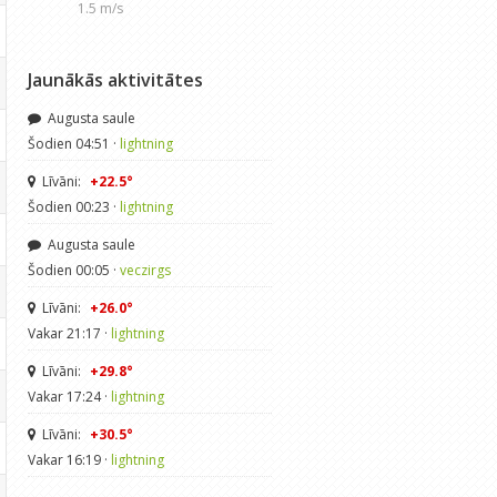
1.5 m/s
Jaunākās aktivitātes
Augusta saule
Šodien 04:51 ·
lightning
Līvāni:
+22.5°
Šodien 00:23 ·
lightning
Augusta saule
Šodien 00:05 ·
veczirgs
Līvāni:
+26.0°
Vakar 21:17 ·
lightning
Līvāni:
+29.8°
Vakar 17:24 ·
lightning
Līvāni:
+30.5°
Vakar 16:19 ·
lightning