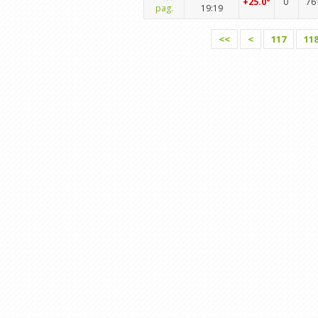
+25.0°
0
76
pag.
19:19
<<
<
117
11