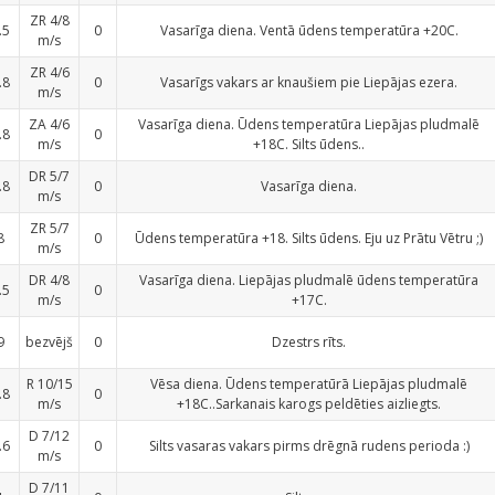
ZR 4/8
.5
0
Vasarīga diena. Ventā ūdens temperatūra +20C.
m/s
ZR 4/6
.8
0
Vasarīgs vakars ar knaušiem pie Liepājas ezera.
m/s
ZA 4/6
Vasarīga diena. Ūdens temperatūra Liepājas pludmalē
.8
0
m/s
+18C. Silts ūdens..
DR 5/7
.8
0
Vasarīga diena.
m/s
ZR 5/7
8
0
Ūdens temperatūra +18. Silts ūdens. Eju uz Prātu Vētru ;)
m/s
DR 4/8
Vasarīga diena. Liepājas pludmalē ūdens temperatūra
.5
0
m/s
+17C.
9
bezvējš
0
Dzestrs rīts.
R 10/15
Vēsa diena. Ūdens temperatūrā Liepājas pludmalē
.8
0
m/s
+18C..Sarkanais karogs peldēties aizliegts.
D 7/12
.6
0
Silts vasaras vakars pirms drēgnā rudens perioda :)
m/s
D 7/11