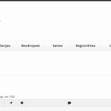
lerijas
Novērojumi
Saites
Reģistrēties
lpp. no 130