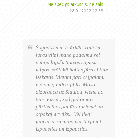
Ne spēcīgs atkusnis, ne sals
28.01.2022 12:38
Šogad ziema ir ārkārt radoša,
jūras viļņi manā pagalmā vēl
nebija bijuši. Sniegs sapūsts
viļņos, reāli kā baltas jūras bilde
izskatās. Vietām pāri ceļgalam,
vietām gandrīz pliks. Māsa
aizbrauca uz Siguldu, viena no
tām reizēm, kad galīgi nav
pārliecības, ka līdz turienei un
atpakaļ arī tiks... Vēl tikai
janvāris, ziemiņa var turpināt
izpausties un izpausties.