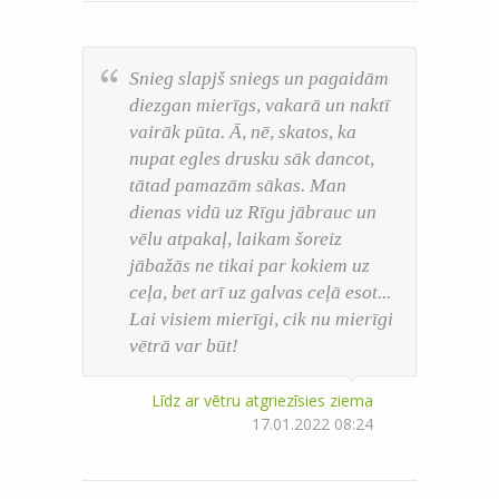
Snieg slapjš sniegs un pagaidām
diezgan mierīgs, vakarā un naktī
vairāk pūta. Ā, nē, skatos, ka
nupat egles drusku sāk dancot,
tātad pamazām sākas. Man
dienas vidū uz Rīgu jābrauc un
vēlu atpakaļ, laikam šoreiz
jābažās ne tikai par kokiem uz
ceļa, bet arī uz galvas ceļā esot...
Lai visiem mierīgi, cik nu mierīgi
vētrā var būt!
Līdz ar vētru atgriezīsies ziema
17.01.2022 08:24