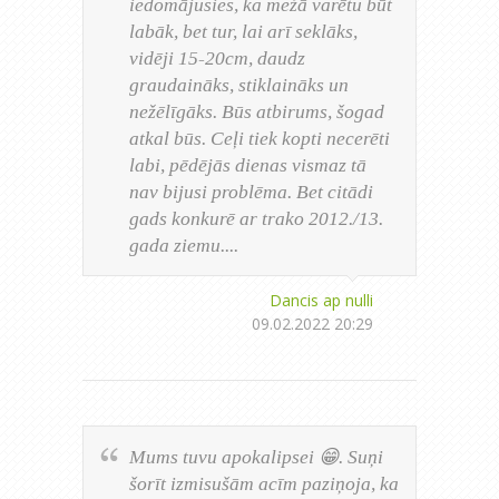
iedomājusies, ka mežā varētu būt
labāk, bet tur, lai arī seklāks,
vidēji 15-20cm, daudz
graudaināks, stiklaināks un
nežēlīgāks. Būs atbirums, šogad
atkal būs. Ceļi tiek kopti necerēti
labi, pēdējās dienas vismaz tā
nav bijusi problēma. Bet citādi
gads konkurē ar trako 2012./13.
gada ziemu....
Dancis ap nulli
09.02.2022 20:29
Mums tuvu apokalipsei 😁. Suņi
šorīt izmisušām acīm paziņoja, ka