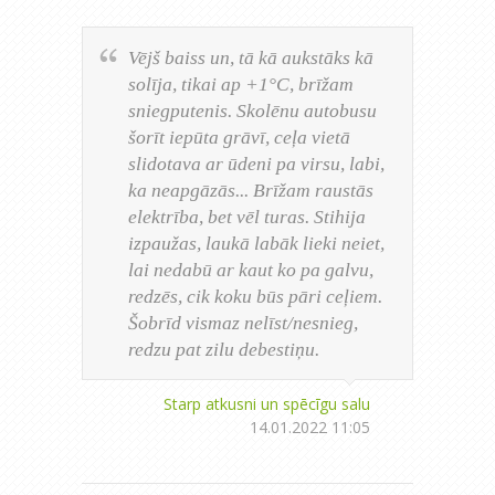
Vējš baiss un, tā kā aukstāks kā
solīja, tikai ap +1°C, brīžam
sniegputenis. Skolēnu autobusu
šorīt iepūta grāvī, ceļa vietā
slidotava ar ūdeni pa virsu, labi,
ka neapgāzās... Brīžam raustās
elektrība, bet vēl turas. Stihija
izpaužas, laukā labāk lieki neiet,
lai nedabū ar kaut ko pa galvu,
redzēs, cik koku būs pāri ceļiem.
Šobrīd vismaz nelīst/nesnieg,
redzu pat zilu debestiņu.
Starp atkusni un spēcīgu salu
14.01.2022 11:05