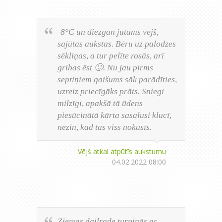
-8°C un diezgan jūtams vējš,
sajūtas aukstas. Bēru uz palodzes
sēkliņas, a tur pelīte rosās, arī
gribas ēst 🙂. Nu jau pirms
septiņiem gaišums sāk parādīties,
uzreiz priecīgāks prāts. Sniegi
milzīgi, apakšā tā ūdens
piesūcinātā kārta sasalusi klucī,
nezin, kad tas viss nokusīs.
Vējš atkal atpūtīs aukstumu
04.02.2022 08:00
Ziemas daiļrade turpinās ar