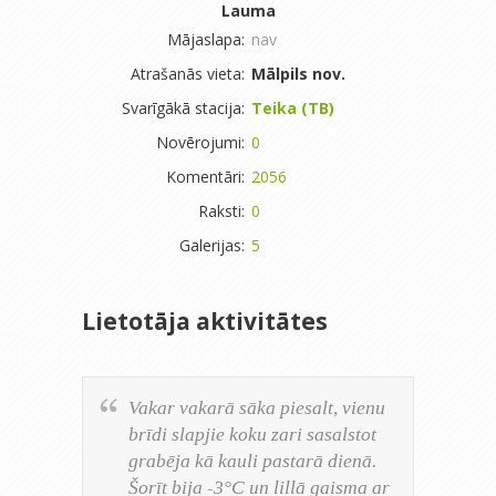
Lauma
Mājaslapa:
nav
Atrašanās vieta:
Mālpils nov.
Svarīgākā stacija:
Teika (TB)
Novērojumi:
0
Komentāri:
2056
Raksti:
0
Galerijas:
5
Lietotāja aktivitātes
Vakar vakarā sāka piesalt, vienu
brīdi slapjie koku zari sasalstot
grabēja kā kauli pastarā dienā.
Šorīt bija -3°C un lillā gaisma ar