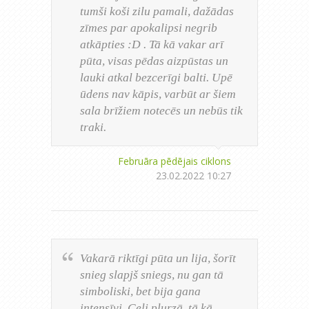
tumši koši zilu pamali, dažādas
zīmes par apokalipsi negrib
atkāpties :D . Tā kā vakar arī
pūta, visas pēdas aizpūstas un
lauki atkal bezcerīgi balti. Upē
ūdens nav kāpis, varbūt ar šiem
sala brīžiem notecēs un nebūs tik
traki.
Februāra pēdējais ciklons
23.02.2022 10:27
Vakarā riktīgi pūta un lija, šorīt
snieg slapjš sniegs, nu gan tā
simboliski, bet bija gana
intensīvi. Ceļi pļurzā, tā kā