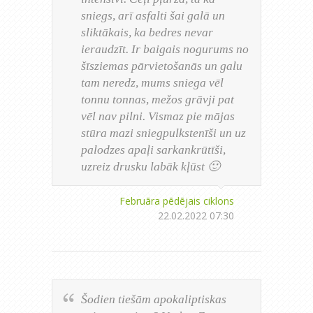
sniegs, arī asfalti šai galā un
sliktākais, ka bedres nevar
ieraudzīt. Ir baigais nogurums no
šīsziemas pārvietošanās un galu
tam neredz, mums sniega vēl
tonnu tonnas, mežos grāvji pat
vēl nav pilni. Vismaz pie mājas
stūra mazi sniegpulkstenīši un uz
palodzes apaļi sarkankrūtīši,
uzreiz drusku labāk kļūst 🙂
Februāra pēdējais ciklons
22.02.2022 07:30
Šodien tiešām apokaliptiskas