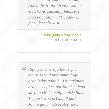
Apledojis ir pilnīgi viss, skaņa
ejot, kā no šausmu filmas. Pie
loga pagaidām -1°C, gandrīz
jācer, ka sāks kust.
Jaunā gada pirmā nedēļa
03.01.2022 08:31
Rīgā pie -3°C lija lietus, pie
manis šobrīd pret jumta logu
grab ledus gabali... Uz mašīnām
bruņas, ceļiem, par laimi, sniega
kārtiņa virsū, nebija baisi slideni.
Tie paši -3°C arī manā galā.
Jaunā gada meteoroloģiskās