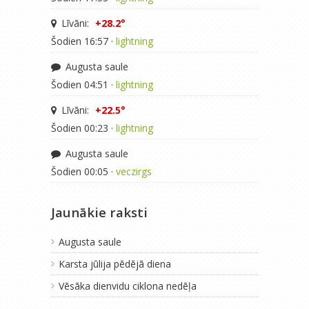
Līvāni:
+28.2°
Šodien 16:57 ·
lightning
Augusta saule
Šodien 04:51 ·
lightning
Līvāni:
+22.5°
Šodien 00:23 ·
lightning
Augusta saule
Šodien 00:05 ·
veczirgs
Jaunākie raksti
Augusta saule
Karsta jūlija pēdējā diena
Vēsāka dienvidu ciklona nedēļa