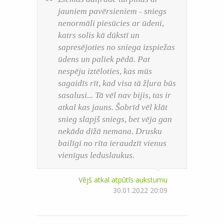
jauniem pavērsieniem - sniegs
nenormāli piesūcies ar ūdeni,
katrs solis kā dūkstī un
sapresējoties no sniega izspiežas
ūdens un paliek pēdā. Pat
nespēju iztēloties, kas mūs
sagaidīs rīt, kad visa tā žļura būs
sasalusi... Tā vēl nav bijis, tas ir
atkal kas jauns. Šobrīd vēl klāt
snieg slapjš sniegs, bet vēja gan
nekāda dižā nemana. Drusku
bailīgi no rīta ieraudzīt vienus
vienīgus leduslaukus.
Vējš atkal atpūtīs aukstumu
30.01.2022 20:09