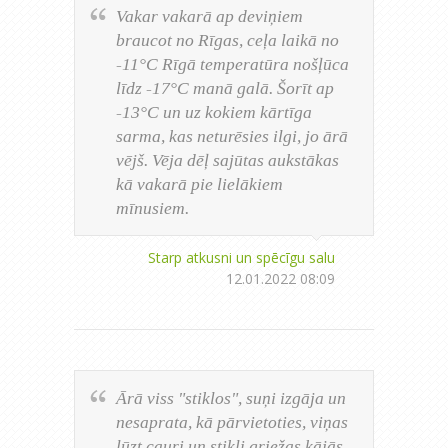
Vakar vakarā ap deviņiem
braucot no Rīgas, ceļa laikā no
-11°C Rīgā temperatūra nošļūca
līdz -17°C manā galā. Šorīt ap
-13°C un uz kokiem kārtīga
sarma, kas neturēsies ilgi, jo ārā
vējš. Vēja dēļ sajūtas aukstākas
kā vakarā pie lielākiem
mīnusiem.
Starp atkusni un spēcīgu salu
12.01.2022 08:09
Ārā viss "stiklos", suņi izgāja un
nesaprata, kā pārvietoties, viņas
lūzt cauri un stikli griežas kājās...