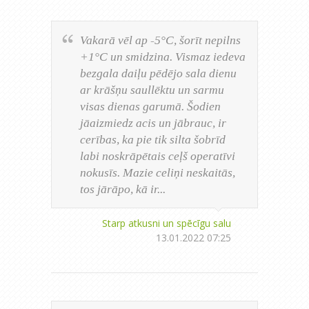
Vakarā vēl ap -5°C, šorīt nepilns
+1°C un smidzina. Vismaz iedeva
bezgala daiļu pēdējo sala dienu
ar krāšņu saullēktu un sarmu
visas dienas garumā. Šodien
jāaizmiedz acis un jābrauc, ir
cerības, ka pie tik silta šobrīd
labi noskrāpētais ceļš operatīvi
nokusīs. Mazie celiņi neskaitās,
tos jārāpo, kā ir...
Starp atkusni un spēcīgu salu
13.01.2022 07:25