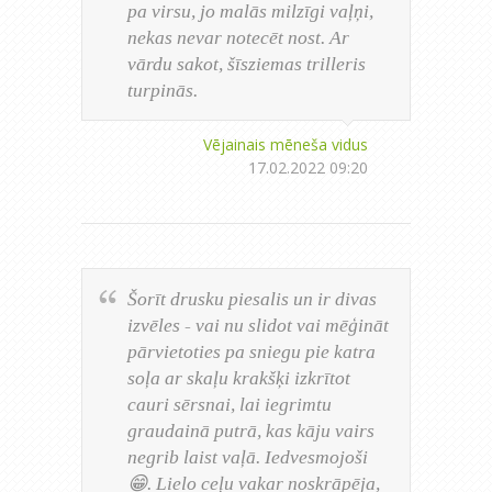
pa virsu, jo malās milzīgi vaļņi,
nekas nevar notecēt nost. Ar
vārdu sakot, šīsziemas trilleris
turpinās.
Vējainais mēneša vidus
17.02.2022 09:20
Šorīt drusku piesalis un ir divas
izvēles - vai nu slidot vai mēģināt
pārvietoties pa sniegu pie katra
soļa ar skaļu krakšķi izkrītot
cauri sērsnai, lai iegrimtu
graudainā putrā, kas kāju vairs
negrib laist vaļā. Iedvesmojoši
😁. Lielo ceļu vakar noskrāpēja,