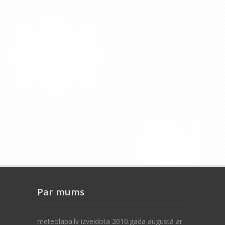
Par mums
meteolapa.lv izveidota 2010.gada augustā ar