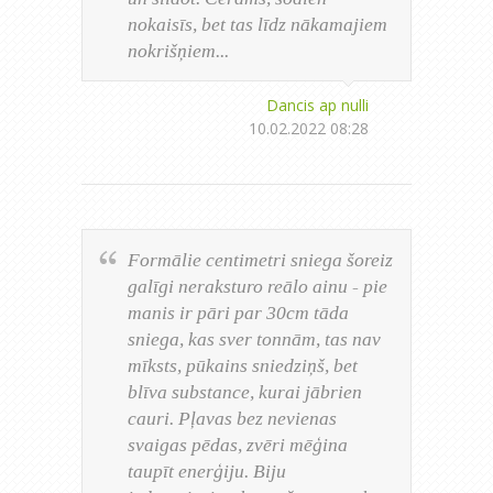
nokaisīs, bet tas līdz nākamajiem
nokrišņiem...
Dancis ap nulli
10.02.2022 08:28
Formālie centimetri sniega šoreiz
galīgi neraksturo reālo ainu - pie
manis ir pāri par 30cm tāda
sniega, kas sver tonnām, tas nav
mīksts, pūkains sniedziņš, bet
blīva substance, kurai jābrien
cauri. Pļavas bez nevienas
svaigas pēdas, zvēri mēģina
taupīt enerģiju. Biju