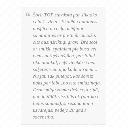
Šorīt TOP sarakstā par sliktāko
ceļu 1. vieta... Skolēnu autobuss
nošļūca no ceļa, mēģinot
samainīties ar pretimbraucošo,
cits busiņšriktīgi grāvī. Braucot
ar smilšu spaiņiem pie busa vēl
viens autiņš nošļūca, par laimi
tika atpakaļ, ceļš vienkārši bez
saķeres vienalga kādā ātrumā...
Nu jau sāk puteņot, kas šoreiz
nāks par labu, no rīta smidzināja.
Drausmīga ziema tieši ceļu ziņā,
pat, ja tālāk viss būs ok (par ko ir
lielas šaubas), šī sezona jau ir
uzvarējusi pēdējo 20 gadu
sacensībā.