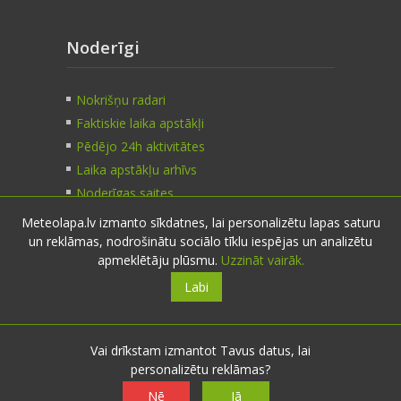
Noderīgi
Nokrišņu radari
Faktiskie laika apstākļi
Pēdējo 24h aktivitātes
Laika apstākļu arhīvs
Noderīgas saites
Meteolapa.lv izmanto sīkdatnes, lai personalizētu lapas saturu
un reklāmas, nodrošinātu sociālo tīklu iespējas un analizētu
Kontakti
apmeklētāju plūsmu.
Uzzināt vairāk.
Labi
Sazinies:
nosūti ziņu
E-pasts:
info@meteolapa.lv
Vai drīkstam izmantot Tavus datus, lai
personalizētu reklāmas?
Seko mums
Nē
Jā