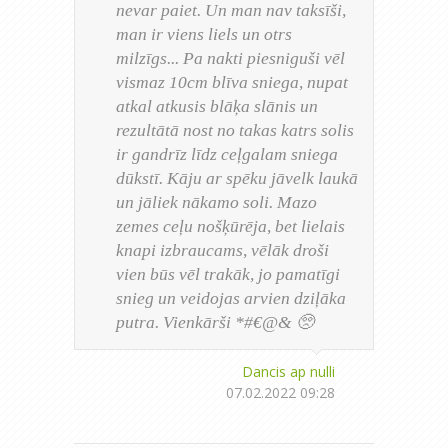
nevar paiet. Un man nav taksīši,
man ir viens liels un otrs
milzīgs... Pa nakti piesniguši vēl
vismaz 10cm blīva sniega, nupat
atkal atkusis blāķa slānis un
rezultātā nost no takas katrs solis
ir gandrīz līdz ceļgalam sniega
dūkstī. Kāju ar spēku jāvelk laukā
un jāliek nākamo soli. Mazo
zemes ceļu nošķūrēja, bet lielais
knapi izbraucams, vēlāk droši
vien būs vēl trakāk, jo pamatīgi
snieg un veidojas arvien dziļāka
putra. Vienkārši *#€@& 🥺
Dancis ap nulli
07.02.2022 09:28