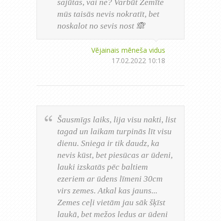
sajūtas, vai ne? Varbūt Zemīte
mūs taisās nevis nokratīt, bet
noskalot no sevis nost 🙈
Vējainais mēneša vidus
17.02.2022 10:18
Šausmīgs laiks, lija visu nakti, list
tagad un laikam turpinās līt visu
dienu. Sniega ir tik daudz, ka
nevis kūst, bet piesūcas ar ūdeni,
lauki izskatās pēc baltiem
ezeriem ar ūdens līmeni 30cm
virs zemes. Atkal kas jauns...
Zemes ceļi vietām jau sāk šķīst
laukā, bet mežos ledus ar ūdeni