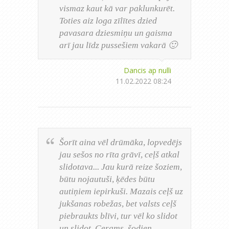
vismaz kaut kā var paklunkurēt.
Toties aiz loga zīlītes dzied
pavasara dziesmiņu un gaisma
arī jau līdz pussešiem vakarā 🙂
Dancis ap nulli
11.02.2022 08:24
Šorīt aina vēl drūmāka, lopvedējs
jau sešos no rīta grāvī, ceļš atkal
slidotava... Jau kurā reize šoziem,
būtu nojautuši, ķēdes būtu
autiņiem iepirkuši. Mazais ceļš uz
jukšanas robežas, bet valsts ceļš
piebraukts blīvi, tur vēl ko slidot
un slidot. Cerams, šodien