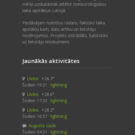
mērķi uzskatāmāk attēlot meteoroloģiskos
laika apstākļus Latvijā.
Piedāvājam nokrišņu radaru, faktisko laika
apstākļu karti, datu arhīvu un lietotāju
novērojumus. Projekts izstrādāts, balstoties
uz lietotāju ieteikumiem.
Jaunākās aktivitātes
Līvāni:
+26.7°
Šodien 19:21 ·
lightning
Līvāni:
+28.6°
Šodien 17:33 ·
lightning
Līvāni:
+28.2°
Šodien 16:57 ·
lightning
Augusta saule
Šodien 04:51 ·
lightning