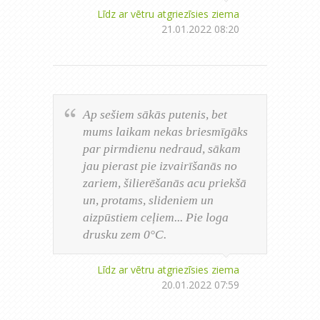
Līdz ar vētru atgriezīsies ziema
21.01.2022 08:20
Ap sešiem sākās putenis, bet
mums laikam nekas briesmīgāks
par pirmdienu nedraud, sākam
jau pierast pie izvairīšanās no
zariem, šilierēšanās acu priekšā
un, protams, slideniem un
aizpūstiem ceļiem... Pie loga
drusku zem 0°C.
Līdz ar vētru atgriezīsies ziema
20.01.2022 07:59