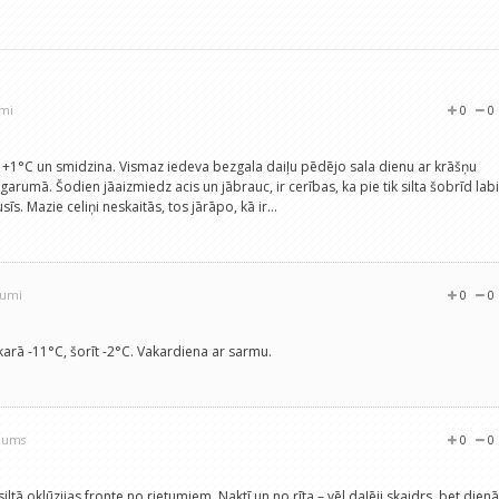
umi
0
0
ns +1°C un smidzina. Vismaz iedeva bezgala daiļu pēdējo sala dienu ar krāšņu
arumā. Šodien jāaizmiedz acis un jābrauc, ir cerības, ka pie tik silta šobrīd labi
s. Mazie celiņi neskaitās, tos jārāpo, kā ir...
jumi
0
0
karā -11°C, šorīt -2°C. Vakardiena ar sarmu.
ojums
0
0
iltā oklūzijas fronte no rietumiem. Naktī un no rīta – vēl daļēji skaidrs, bet dienā