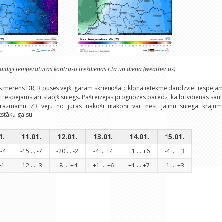
aidīgi temperatūras kontrasti trešdienas rītā un dienā (weather.us)
īs mērens DR, R puses vējš, garām skrienoša ciklona ietekmē daudzviet iespēja
aktī iespējams arī slapjš sniegs. Pašreizējās prognozes paredz, ka brīvdienās sau
āzmainu ZR vēju no jūras nākoši mākoņi var nest jaunu sniega krājum
stāku gaisu.
1.
11.01.
12.01.
13.01.
14.01.
15.01.
 -4
-15 ... -7
-20 ... -2
-4 ... +4
+1 ... +6
-4 ... +3
 +1
-12 ... -3
-8 ... +4
+1 ... +6
+1 ... +7
-1 ... +3