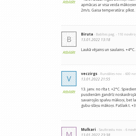
Atbildēt
apmācas ar visa veida mākoņiem.
2m/s. Gaisa temperatūra: plkst. 3
Biruta
- Babītes pag.
- 110 novēr
B
13.01.2022 13:18
Laukā vējains un saulains. +4*C. 
Atbildēt
veczirgs
- Rundāles nov.
- 600 n
V
13.01.2022 21:55
13. janv. no rīta t. +2°C. Spie
Atbildēt
pusdienām gandrīz noskaidrojās.
savairojās spalvu mākoņi, bet la
gubu-slāņu mākoņi. Pašlaik t. +
Mulkari
- Saulkrastu nov.
- 6 nov
M
13.01.2022 23:38