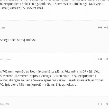
 Pēcpusdienā nelieli sniega nokrišņi, uz zemes klāt 1cm sniega. DDR vējš 1-
:00-8; 9:00-12; 15:00-6; 21:00-1.
ojumi
0
0
Sniegs atkal strauji nokūst.
ovērojumi
0
0
diens 762 mm. Apmācies, bet mākoņu kārta plāna. Pūta mērens DR vējš. Līdz
 Mērens līdz mēreni stiprs R-ZR vējš. T. sasniedza +4°C. Pēcpusdienā
iks vēl diezgan saulains. Vakarā apmācās vairāk. Parādījās arī vidējās zonas
3°C. Spiediens 758 mm. Joprojām vējains. Sniegs nokusis.
ērojumi
1
0