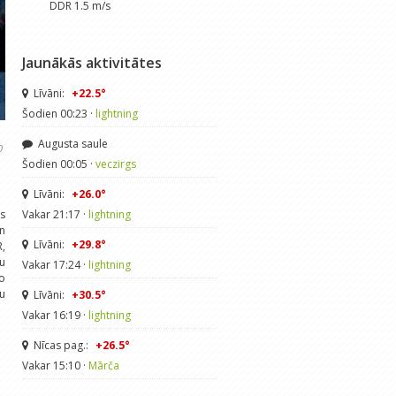
DDR 1.5 m/s
Jaunākās aktivitātes
Līvāni:
+22.5°
Šodien 00:23 ·
lightning
Augusta saule
0
Šodien 00:05 ·
veczirgs
Līvāni:
+26.0°
s
Vakar 21:17 ·
lightning
n
Līvāni:
+29.8°
R,
ļu
Vakar 17:24 ·
lightning
no
ņu
Līvāni:
+30.5°
Vakar 16:19 ·
lightning
Nīcas pag.:
+26.5°
Vakar 15:10 ·
Mārča