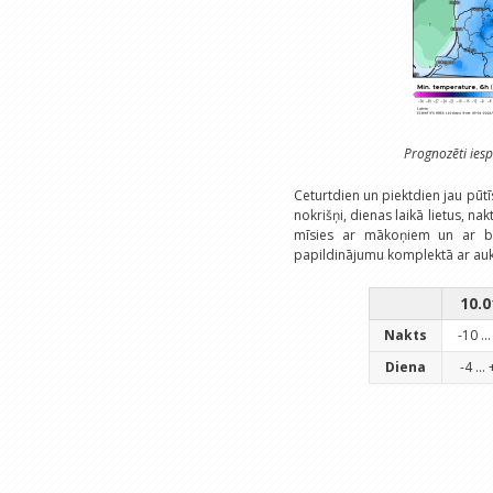
Prognozēti iesp
Ceturtdien un piektdien jau pūt
nokrišņi, dienas laikā lietus, n
mīsies ar mākoņiem un ar br
papildinājumu komplektā ar auk
10.0
Nakts
-10 ...
Diena
-4 ...