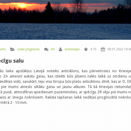
tums
·
Laika prognozes
·
60
·
meteolapa
·
4.75
·
09.01.2022 14:4
cīgu salu
s laika apstākļus Latvijā noteiks anticiklons, kas pārvietosies no Krievija
ZA atnesot aukstu gaisu, kas izteikti būs jūtams nakts laikā uz otrdienu u
edēļas vidū, savukārt, teju visa Eiropa būs plašu anticiklonu zīmē, kas ar D, D
 pie mums atnesīs siltāku gaisu un jaunu atkusni. Tā kā Krievijas rietumda
rajā pusē, atmosfēras spiedienam pazeminoties, ar spēcīgu ZR vēju pie mums 
gaiss ar sniega nokrišņiem. Raksta tapšanas laikā nedēļas prognozētā nokriš
urmērā 2 - 10 mm.