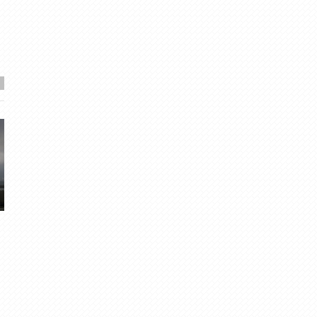
i
Janvāra ziemas ierašanās.
No sala līdz salam
Migla
· Jan 6, 2017
meteolapa
· Jan 7, 2024
5
·
4.72
36
·
4.43