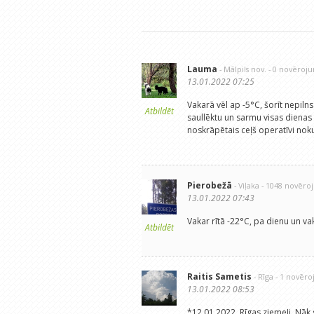
Lauma
- Mālpils nov.
- 0 novēroj
13.01.2022 07:25
Vakarā vēl ap -5°C, šorīt nepil
Atbildēt
saullēktu un sarmu visas dienas g
noskrāpētais ceļš operatīvi nokusī
Pierobežā
- Viļaka
- 1048 novēro
13.01.2022 07:43
Vakar rītā -22°C, pa dienu un va
Atbildēt
Raitis Sametis
- Rīga
- 1 novēr
13.01.2022 08:53
*12.01.2022. Rīgas ziemeļi. Nāk s