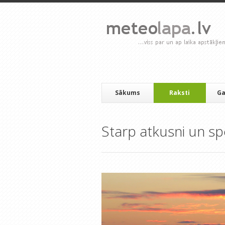
Sākums
Raksti
Ga
Starp atkusni un sp