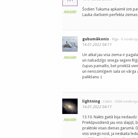
Šodien Tukuma apkaimē ļoti pavas
Atbildēt
Lauka darbiem perfekta ziemas d
gubumākonis
- Rīga
- 0 novēro
14.01.2022 04:11
Un atkal jau visa ziema ir pagal
Atbildēt
un nabadzīgo sniega seģeni Rīgā
čupas pamalēs, bet priekšā vien 
un nenozimīgiem sala un vārga a
palikšanu :(
lightning
- Līvāni
- 3666 novēroj
14.01.2022 04:11
13.10. Nakts gaitā bija nedaudz u
Atbildēt
Priekšpusdienā jau viss slapjš, 
praktiski visas dienas garumā. 
viss sniegs nost, ja neskaita led