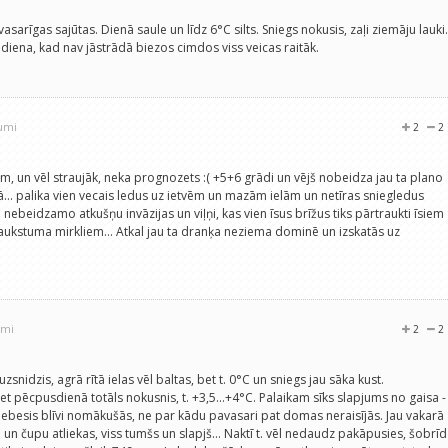
arīgas sajūtas. Dienā saule un līdz 6°C silts. Sniegs nokusis, zaļi ziemāju lauki.
iena, kad nav jāstrādā biezos cimdos viss veicas raitāk.
jumi
2
2
am, un vēl straujāk, neka prognozets :( +5+6 grādi un vējš nobeidza jau ta plano
... palika vien vecais ledus uz ietvēm un mazām ielām un netīras sniegledus
nebeidzamo atkušņu invāzijas un viļņi, kas vien īsus brīžus tiks pārtraukti īsiem
ukstuma mirkliem... Atkal jau ta dranķa neziema dominē un izskatās uz
umi
2
2
zsnidzis, agrā rītā ielas vēl baltas, bet t. 0°C un sniegs jau sāka kust.
bet pēcpusdienā totāls nokusnis, t. +3,5...+4°C. Palaikam sīks slapjums no gaisa -
Debesis blīvi nomākušās, ne par kādu pavasari pat domas neraisījās. Jau vakarā
u un čupu atliekas, viss tumšs un slapjš... Naktī t. vēl nedaudz pakāpusies, šobrīd