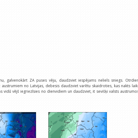
nu, galvenokārt ZA puses vēju, daudzviet iespējams neliels sniegs. Otrdien
 austrumiem no Latvijas, debesis daudzviet varētu skaidroties, kas nakts lai
 vidū vējš iegriezīsies no dienvidiem un daudzviet, it sevišķi valsts austrumo