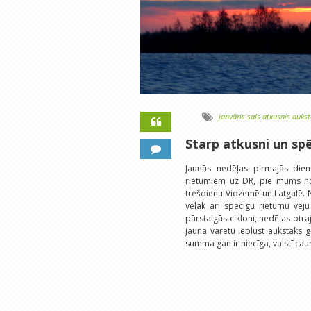
janvāris
sals
atkusnis
auks
Starp atkusni un spē
Jaunās nedēļas pirmajās dienā
rietumiem uz DR, pie mums no 
trešdienu Vidzemē un Latgalē. N
vēlāk arī spēcīgu rietumu vēju
pārstaigās cikloni, nedēļas ot
jauna varētu ieplūst aukstāks 
summa gan ir niecīga, valstī ca