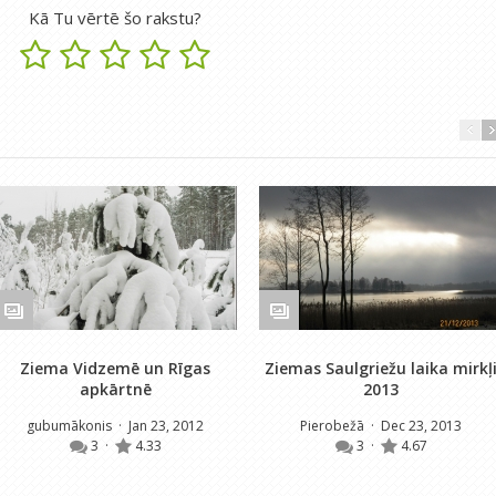
Kā Tu vērtē šo rakstu?
Ziema Vidzemē un Rīgas
Ziemas Saulgriežu laika mirkļ
apkārtnē
2013
gubumākonis
· Jan 23, 2012
Pierobežā
· Dec 23, 2013
3
·
4.33
3
·
4.67