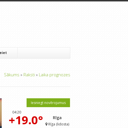
Ieiet
Sākums
»
Raksti
»
Laika prognozes
Iesniegt novērojumus
04:20
+19.0°
Rīga
Rīga (lidosta)