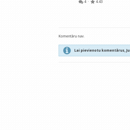
4
·
4.43
Komentāru nav.
Lai pievienotu komentārus, J