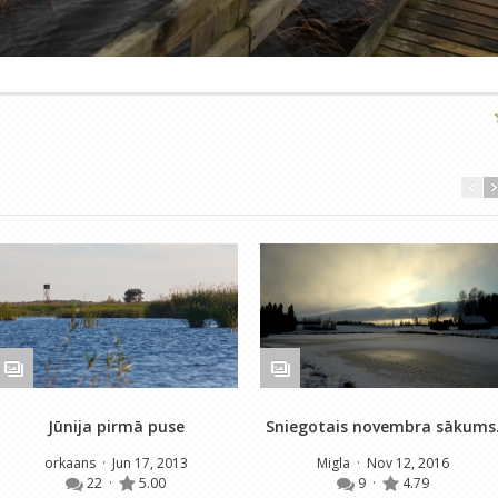
Jūnija pirmā puse
Sniegotais novembra sākums
orkaans
· Jun 17, 2013
Migla
· Nov 12, 2016
22
·
5.00
9
·
4.79