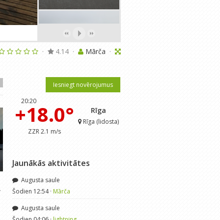
·
4.14
·
Mārča
·
Iesniegt novērojumus
20:20
+18.0°
Rīga
Rīga (lidosta)
ZZR 2.1 m/s
Jaunākās aktivitātes
Augusta saule
.
Negaisus sagaidot (9., 11., 12.
Saules sveiciens Vecgada
Šodien 12:54 ·
Mārča
un 16.maijs)
31.12.2018.
Augusta saule
meteolapa
· Mai 18, 2013
Mārča
· Dec 31, 2018
Šodien 04:06 ·
lightning