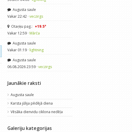
2
·
5.00
0
·
4.31
Augusta saule
Vakar 22:42 ·
veczirgs
Otaņķu pag.:
+19.5°
Vakar 12:59 ·
Mārča
Augusta saule
Vakar 01:19 ·
lightning
Augusta saule
06.08.2026 23:59 ·
veczirgs
Jaunākie raksti
Augusta saule
Karsta jūlija pēdējā diena
Vēsāka dienvidu ciklona nedēļa
Galeriju kategorijas