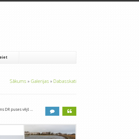
Ieiet
Sākums
»
Galerijas
»
Dabasskati
s DR puses vējš ...