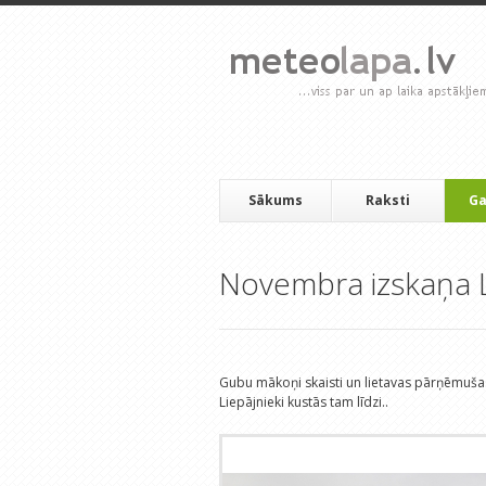
Sākums
Raksti
Ga
Novembra izskaņa L
Gubu mākoņi skaisti un lietavas pārņēmušas
Liepājnieki kustās tam līdzi..