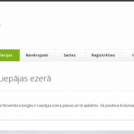
lerijas
Novērojumi
Saites
Reģistrēties
iepājas ezerā
 Novembra beigās ir Liepājas ezera pļavas un tā apkārtni.. kā piedeva brāzmain