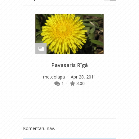
Pavasaris Rīgā
meteolapa
· Apr 28, 2011
1
·
3.00
Komentāru nav.