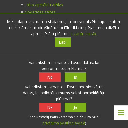
Laika apstākļu arhīvs
Noderīgas saites
Meteolapa.lv izmanto sīkdatnes, lai personalizētu lapas saturu
un reklāmas, nodrošinātu sociālo tīklu iespējas un analizētu
Kontakti
apmeklētāju plūsmu.
Uzzināt vairāk.
Labi
Sazinies:
nosūti ziņu
E-pasts:
info@meteolapa.lv
Vai drīkstam izmantot Tavus datus, lai
personalizētu reklāmas?
Seko mums
Nē
Jā
Vai drīkstam izmantot Tavus anonimizētus
datus, lai palīdzētu mums sekot apmeklētāju
plūsmai?
© 2026 meteolapa.lv. v2
Nē
Jā
Sākums
·
Raksti
·
Galerijas
·
Radars
·
Faktiskie
(šos uzstādījumus varat mainīt jebkurā brīdī
laika apstākļi
·
Sazināties
·
Privātuma politika
·
privātuma politikas sadaļā
)
Lietošanas noteikumi
·
Par mums