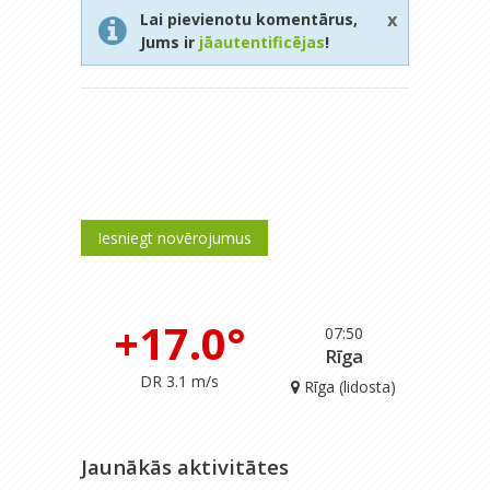
x
Lai pievienotu komentārus,
Jums ir
jāautentificējas
!
Iesniegt novērojumus
+17.0°
07:50
Rīga
DR 3.1 m/s
Rīga (lidosta)
Jaunākās aktivitātes