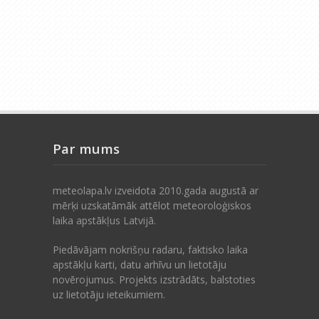
Par mums
meteolapa.lv izveidota 2010.gada augustā ar
mērķi uzskatāmāk attēlot meteoroloģiskos
laika apstākļus Latvijā.
Piedāvājam nokrišņu radaru, faktisko laika
apstākļu karti, datu arhīvu un lietotāju
novērojumus. Projekts izstrādāts, balstoties
uz lietotāju ieteikumiem.