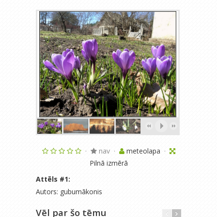
·
nav
·
meteolapa
·
Pilnā izmērā
Attēls #
1
:
Autors: gubumākonis
Vēl par šo tēmu