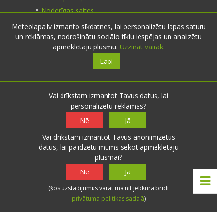
Noderīgas saites
Meteolapa.lv izmanto sīkdatnes, lai personalizētu lapas saturu
un reklāmas, nodrošinātu sociālo tīklu iespējas un analizētu
Kontakti
apmeklētāju plūsmu.
Uzzināt vairāk.
Labi
Sazinies:
nosūti ziņu
E-pasts:
info@meteolapa.lv
Vai drīkstam izmantot Tavus datus, lai
personalizētu reklāmas?
Seko mums
Nē
Jā
Vai drīkstam izmantot Tavus anonimizētus
datus, lai palīdzētu mums sekot apmeklētāju
plūsmai?
© 2026 meteolapa.lv. v2
Nē
Jā
Sākums
·
Raksti
·
Galerijas
·
Radars
·
Faktiskie
(šos uzstādījumus varat mainīt jebkurā brīdī
laika apstākļi
·
Sazināties
·
Privātuma politika
·
privātuma politikas sadaļā
)
Lietošanas noteikumi
·
Par mums