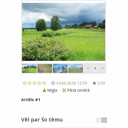
·
14.06.2026 12:59
·
5.00
·
Migla
·
Pilnā izmērā
Attēls #
1
Vēl par šo tēmu