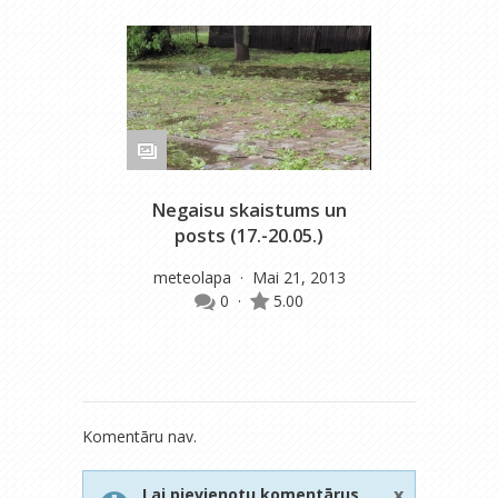
Negaisu skaistums un
posts (17.-20.05.)
meteolapa
· Mai 21, 2013
m
0
·
5.00
Komentāru nav.
x
Lai pievienotu komentārus,