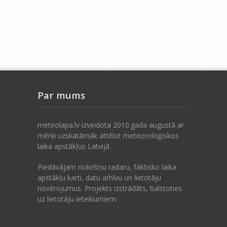
Par mums
meteolapa.lv izveidota 2010.gada augustā ar
mērķi uzskatāmāk attēlot meteoroloģiskos
laika apstākļus Latvijā.
Piedāvājam nokrišņu radaru, faktisko laika
apstākļu karti, datu arhīvu un lietotāju
novērojumus. Projekts izstrādāts, balstoties
uz lietotāju ieteikumiem.