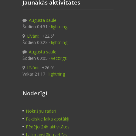
Jaunākās aktivitātes
Augusta saule
Šodien 04:51 ·
lightning
Līvāni:
+22.5°
Šodien 00:23 ·
lightning
Augusta saule
Šodien 00:05 ·
veczirgs
Līvāni:
+26.0°
Vakar 21:17 ·
lightning
Noderīgi
Nokrišņu radari
Faktiskie laika apstākļi
Pēdējo 24h aktivitātes
Laika apstākļu arhīvs