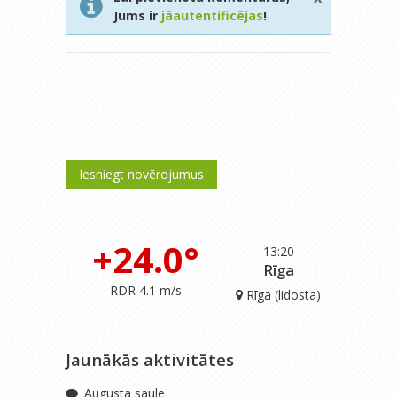
Jums ir
jāautentificējas
!
Iesniegt novērojumus
+24.0°
13:20
Rīga
RDR 4.1 m/s
Rīga (lidosta)
Jaunākās aktivitātes
Augusta saule