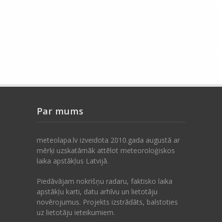
Par mums
meteolapa.lv izveidota 2010.gada augustā ar
mērķi uzskatāmāk attēlot meteoroloģiskos
laika apstākļus Latvijā.
Piedāvājam nokrišņu radaru, faktisko laika
apstākļu karti, datu arhīvu un lietotāju
novērojumus. Projekts izstrādāts, balstoties
uz lietotāju ieteikumiem.