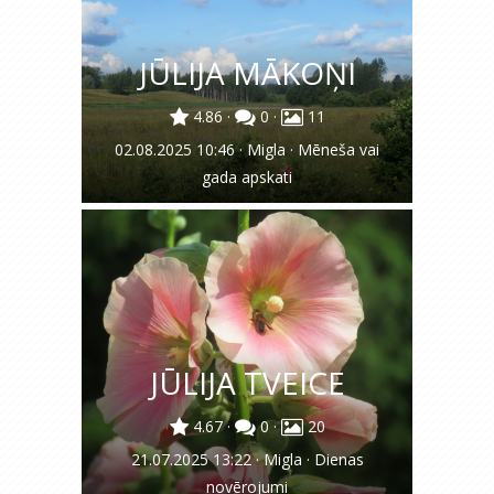
JŪLIJA MĀKOŅI
4.86
·
0
·
11
02.08.2025 10:46
·
Migla
·
Mēneša vai
gada apskati
JŪLIJA TVEICE
4.67
·
0
·
20
21.07.2025 13:22
·
Migla
·
Dienas
novērojumi