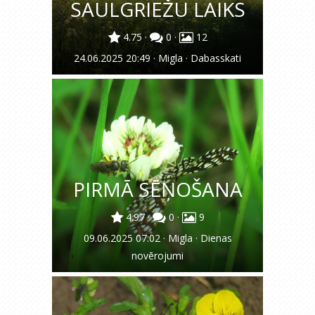
SAULGRIEŽU LAIKS
4.75
·
0
·
12
24.06.2025 20:49
·
Migla
·
Dabasskati
PIRMĀ SĒŅOŠANA
4.97
·
0
·
9
09.06.2025 07:02
·
Migla
·
Dienas
novērojumi