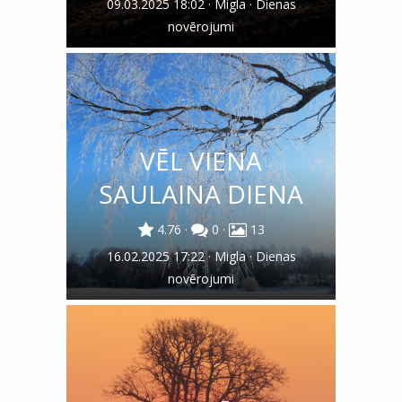
09.03.2025 18:02
·
Migla
·
Dienas
novērojumi
VĒL VIENA
SAULAINA DIENA
4.76
·
0
·
13
16.02.2025 17:22
·
Migla
·
Dienas
novērojumi