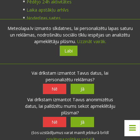
Pēdējo 24h aktivitātes
Laika apstākļu arhīvs
Noderīgas saites
Meteolapa.lv izmanto sīkdatnes, lai personalizētu lapas saturu
un reklāmas, nodrošinātu sociālo tīklu iespējas un analizētu
Kontakti
apmeklētāju plūsmu.
Uzzināt vairāk.
Labi
Sazinies:
nosūti ziņu
E-pasts:
info@meteolapa.lv
Vai drīkstam izmantot Tavus datus, lai
personalizētu reklāmas?
Seko mums
Nē
Jā
Vai drīkstam izmantot Tavus anonimizētus
datus, lai palīdzētu mums sekot apmeklētāju
plūsmai?
© 2026 meteolapa.lv. v2
Nē
Jā
Sākums
·
Raksti
·
Galerijas
·
Radars
·
Faktiskie
(šos uzstādījumus varat mainīt jebkurā brīdī
laika apstākļi
·
Sazināties
·
Privātuma politika
·
privātuma politikas sadaļā
)