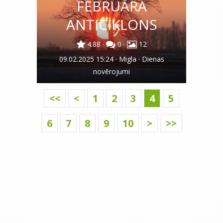
FEBRUĀRA
ANTICIKLONS
4.88
·
0
·
12
09.02.2025 15:24
·
Migla
·
Dienas
novērojumi
<<
<
1
2
3
4
5
6
7
8
9
10
>
>>