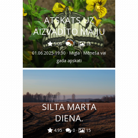
ATSKATS UZ
AIZVADĪTO MAIJU
5.00
·
1
·
18
01.06.2025 19:30
·
Migla
·
Mēneša vai
gada apskati
SILTA MARTA
DIENA.
4.95
·
0
·
15