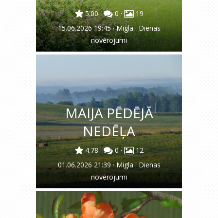
5.00
·
0
·
19
15.06.2026 19:45
·
Migla
·
Dienas
novērojumi
MAIJA PĒDĒJĀ
NEDĒĻA
4.78
·
0
·
12
01.06.2026 21:39
·
Migla
·
Dienas
novērojumi