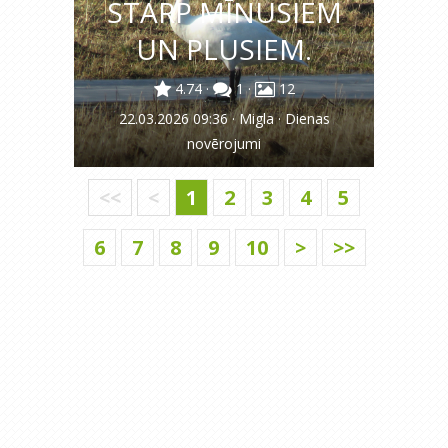
STARP MĪNUSIEM
UN PLUSIEM.
4.74
·
1
·
12
22.03.2026 09:36
·
Migla
·
Dienas
novērojumi
<<
<
1
2
3
4
5
6
7
8
9
10
>
>>