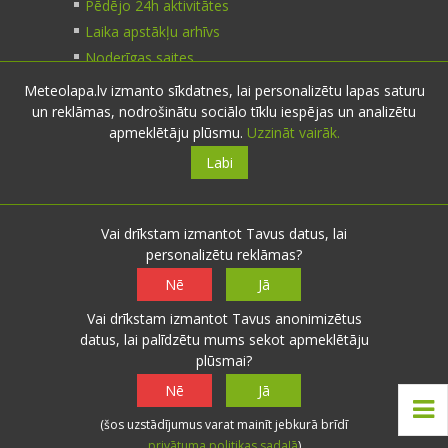
Pēdējo 24h aktivitātes
Laika apstākļu arhīvs
Noderīgas saites
Meteolapa.lv izmanto sīkdatnes, lai personalizētu lapas saturu
un reklāmas, nodrošinātu sociālo tīklu iespējas un analizētu
Kontakti
apmeklētāju plūsmu.
Uzzināt vairāk.
Labi
Sazinies:
nosūti ziņu
E-pasts:
info@meteolapa.lv
Vai drīkstam izmantot Tavus datus, lai
personalizētu reklāmas?
Seko mums
Nē
Jā
Vai drīkstam izmantot Tavus anonimizētus
datus, lai palīdzētu mums sekot apmeklētāju
plūsmai?
© 2026 meteolapa.lv. v2
Nē
Jā
Sākums
·
Raksti
·
Galerijas
·
Radars
·
Faktiskie
(šos uzstādījumus varat mainīt jebkurā brīdī
laika apstākļi
·
Sazināties
·
Privātuma politika
·
privātuma politikas sadaļā
)