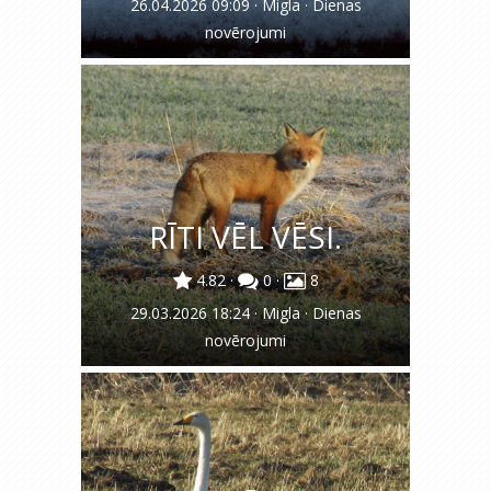
26.04.2026 09:09
·
Migla
·
Dienas
novērojumi
RĪTI VĒL VĒSI.
4.82
·
0
·
8
29.03.2026 18:24
·
Migla
·
Dienas
novērojumi