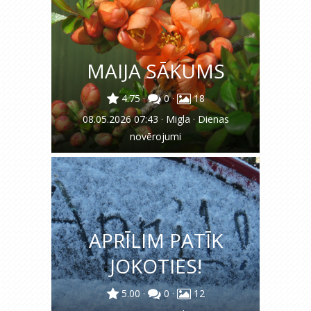
MAIJA SĀKUMS
4.75
·
0
·
18
08.05.2026 07:43
·
Migla
·
Dienas
novērojumi
APRĪLIM PATĪK
JOKOTIES!
5.00
·
0
·
12