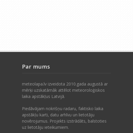
Par mums
meteolapa.lv izveidota 2010.gada augustā ar
mērķi uzskatāmāk attēlot meteoroloģiskos
laika apstākļus Latvijā.
Piedāvājam nokrišņu radaru, faktisko laika
apstākļu karti, datu arhīvu un lietotāju
novērojumus. Projekts izstrādāts, balstoties
uz lietotāju ieteikumiem.