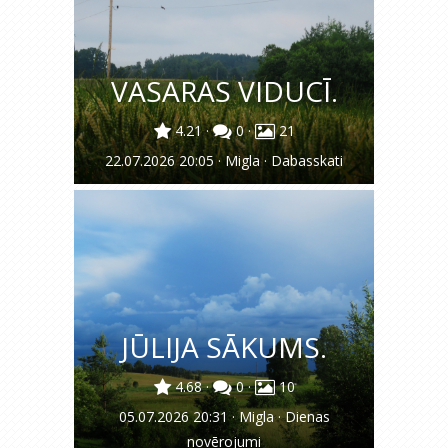
VASARAS VIDUCĪ.
4.21
·
0
·
21
22.07.2026 20:05
·
Migla
·
Dabasskati
JŪLIJA SĀKUMS.
4.68
·
0
·
10
05.07.2026 20:31
·
Migla
·
Dienas
novērojumi