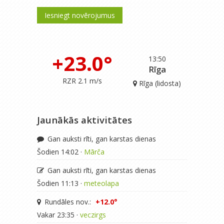
Iesniegt novērojumus
+23.0°
13:50
Rīga
RZR 2.1 m/s
Rīga (lidosta)
Jaunākās aktivitātes
Gan auksti rīti, gan karstas dienas
Šodien 14:02 ·
Mārča
Gan auksti rīti, gan karstas dienas
Šodien 11:13 ·
meteolapa
Rundāles nov.:
+12.0°
Vakar 23:35 ·
veczirgs