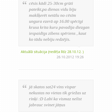
cēsis kādi 25-30cm grūti
pateikt,pa dienas vidu biju
makšķerēt netālu no cēsīm
ungura ezerā ap 16.00 spēcīgi
krusa krita kuru pavadija diezgan
iespaidīgs zibens spēriens , kaut
ko tādu nebiju redzējis.
Aktuālā situācija (nedēļa līdz 28.10.12. )
26.10.2012 19:26
jā skatos sat24 vins vispar
nekustas no vietas tik griežas uz
rinķi :D Labi ka vismaz nelist
jabrauc svinet jāņus