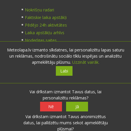
Nokrišņu radari
Faktiskie laika apstākļi
Pēdējo 24h aktivitātes
Laika apstākļu arhīvs
Noderīgas saites
Meteolapa.lv izmanto sīkdatnes, lai personalizētu lapas saturu
un reklāmas, nodrošinātu sociālo tīklu iespējas un analizētu
Kontakti
apmeklētāju plūsmu.
Uzzināt vairāk.
Labi
Sazinies:
nosūti ziņu
E-pasts:
info@meteolapa.lv
Vai drīkstam izmantot Tavus datus, lai
personalizētu reklāmas?
Seko mums
Nē
Jā
Vai drīkstam izmantot Tavus anonimizētus
datus, lai palīdzētu mums sekot apmeklētāju
plūsmai?