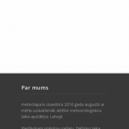
Par mums
meteolapa.lv izveidota 2010.gada augustā ar
mērķi uzskatāmāk attēlot meteoroloģiskos
laika apstākļus Latvijā.
Piedāvājam nokrišņu radaru, faktisko laika