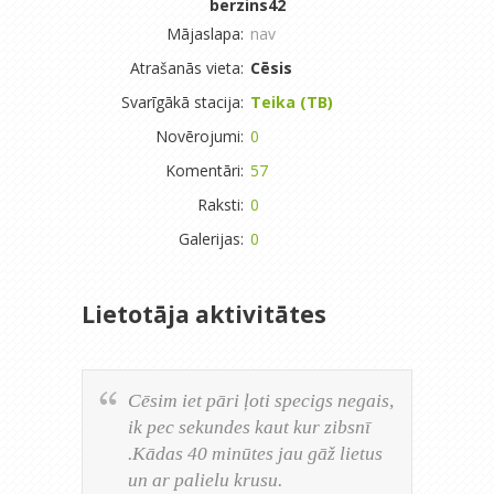
berzins42
Mājaslapa:
nav
Atrašanās vieta:
Cēsis
Svarīgākā stacija:
Teika (TB)
Novērojumi:
0
Komentāri:
57
Raksti:
0
Galerijas:
0
Lietotāja aktivitātes
Cēsim iet pāri ļoti specigs negais,
ik pec sekundes kaut kur zibsnī
.Kādas 40 minūtes jau gāž lietus
un ar palielu krusu.