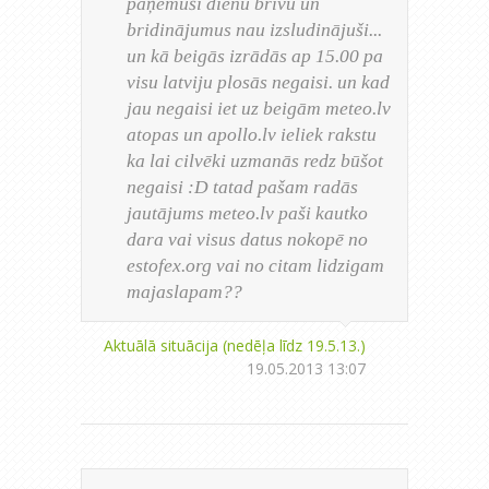
paņēmuši dienu brīvu un
bridinājumus nau izsludinājuši...
un kā beigās izrādās ap 15.00 pa
visu latviju plosās negaisi. un kad
jau negaisi iet uz beigām meteo.lv
atopas un apollo.lv ieliek rakstu
ka lai cilvēki uzmanās redz būšot
negaisi :D tatad pašam radās
jautājums meteo.lv paši kautko
dara vai visus datus nokopē no
estofex.org vai no citam lidzigam
majaslapam??
Aktuālā situācija (nedēļa līdz 19.5.13.)
19.05.2013 13:07