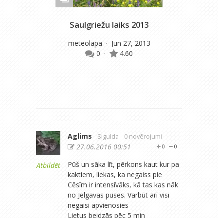
Saulgriežu laiks 2013
Sau
meteolapa
· Jun 27, 2013
0
·
4.60
Aglims
- Sigulda
- 0 novērojumi
27.06.2016 00:51
0
0
Pūš un sāka līt, pērkons kaut kur pa
Atbildēt
kaktiem, liekas, ka negaiss pie
Cēsīm ir intensīvāks, kā tas kas nāk
no Jelgavas puses. Varbūt arī visi
negaisi apvienosies
Lietus beidzās pēc 5 min