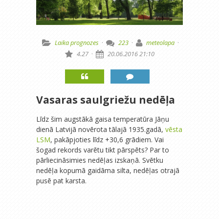
Laika prognozes
·
223
·
meteolapa
·
4.27
·
20.06.2016 21:10
Vasaras saulgriežu nedēļa
Līdz šim augstākā gaisa temperatūra Jāņu
dienā Latvijā novērota tālajā 1935.gadā,
vēsta
LSM
, pakāpjoties līdz +30,6 grādiem. Vai
šogad rekords varētu tikt pārspēts? Par to
pārliecināsimies nedēļas izskaņā. Svētku
nedēļa kopumā gaidāma silta, nedēļas otrajā
pusē pat karsta.