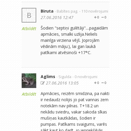
Biruta
- Babītes pag.
- 110 novērojumi
B
27.06.2016 12:47
0
0
Šodien "septiņi gulētāji"....pagaidām
Atbildēt
apmācies, smalki uzlija.Neliels
mainīga virziena vējš. Joprojām
vēdinām māju:), lai gan laukā
patīkami atvēsinoši +17*C.
Aglims
- Sigulda
- 0 novērojumi
27.06.2016 13:05
0
0
Apmācies, reizēm smidzina, pa nakti
Atbildēt
ir nedaudz nolijis jo pat vannas zem
notekām nav pilnas. T+18.2 un
nekādu sviedru, vakar sakoda sīkas
mušiņas kautkādas, šodien ir
pumpas. Patīkams svaigums, varēs
sākt kaut ko darīt, jo iepriekšējās