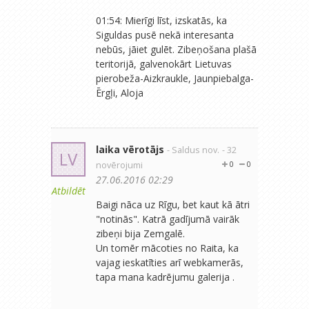
01:54: Mierīgi līst, izskatās, ka
Siguldas pusē nekā interesanta
nebūs, jāiet gulēt. Zibeņošana plašā
teritorijā, galvenokārt Lietuvas
pierobeža-Aizkraukle, Jaunpiebalga-
Ērgļi, Aloja
laika vērotājs
- Saldus nov.
- 32
LV
novērojumi
0
0
27.06.2016 02:29
Atbildēt
Baigi nāca uz Rīgu, bet kaut kā ātri
"notinās". Katrā gadījumā vairāk
zibeņi bija Zemgalē.
Un tomēr mācoties no Raita, ka
vajag ieskatīties arī webkamerās,
tapa mana kadrējumu galerija .