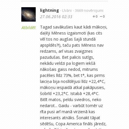
lightning
- Līvāni
- 3669 novērojumi
27.06.2016 02:33
0
0
Tagad savākušies kaut kādi mākoņi,
Atbildēt
daļēji Mēness izgaismoti (kas cits
vēl tos no augšas šajā stundā
apspīdēs?!), taču pats Mēness nav
redzams, arī visas zvaigznes
pazudušas. Bet palicis sutīgs,
nekādu veldzi pa logiem iekšā
nākošais gaiss nedod, mitrums
pacēlies līdz 73%, bet t*, kas pirms
laiciņa bija noslīdējusi līdz +22,4*C,
mākoņu iespaidā atkal pakāpusies,
šobrīd +23,2*C. Istabā +28,4*C.
Bitīt matos, peldu sviedros, neko
nedarot... Gaidu - varbūt tomēr uz
rīta pusi arī manā virzienā kas
interesants atnāks. Šonakt tāpat
sēdēšu, Copa America fināls jāredz,