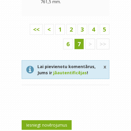
761,5 mm.
<<
<
1
2
3
4
5
6
7
>
>>
x
Lai pievienotu komentārus,
Jums ir
jāautentificējas
!
Iesniegt novērojumus