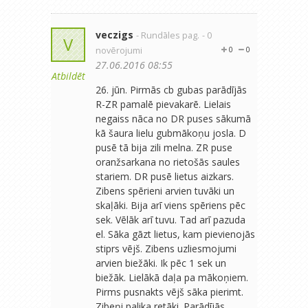
veczigs
- Rundāles pag.
- 0
V
novērojumi
0
0
27.06.2016 08:55
Atbildēt
26. jūn. Pirmās cb gubas parādījās
R-ZR pamalē pievakarē. Lielais
negaiss nāca no DR puses sākumā
kā šaura lielu gubmākoņu josla. D
pusē tā bija zili melna. ZR puse
oranžsarkana no rietošās saules
stariem. DR pusē lietus aizkars.
Zibens spērieni arvien tuvāki un
skaļāki. Bija arī viens spēriens pēc
sek. Vēlāk arī tuvu. Tad arī pazuda
el. Sāka gāzt lietus, kam pievienojās
stiprs vējš. Zibens uzliesmojumi
arvien biežāki. Ik pēc 1 sek un
biežāk. Lielākā daļa pa mākoņiem.
Pirms pusnakts vējš sāka pierimt.
Zibeņi palika retāki. Parādījās