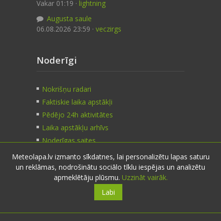
Vakar 01:19 ·
lightning
Augusta saule
06.08.2026 23:59 ·
veczirgs
Noderīgi
Nokrišņu radari
Faktiskie laika apstākļi
Pēdējo 24h aktivitātes
Laika apstākļu arhīvs
Noderīgas saites
Meteolapa.lv izmanto sīkdatnes, lai personalizētu lapas saturu
un reklāmas, nodrošinātu sociālo tīklu iespējas un analizētu
Kontakti
apmeklētāju plūsmu.
Uzzināt vairāk.
Labi
Sazinies:
nosūti ziņu
E-pasts:
info@meteolapa.lv