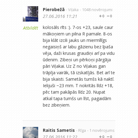
Pierobežā
- Viļaka
- 1048 novērojumi
27.06.2016 11:21
0
0
kolosāls rīts :). 7-os +23, saule caur
Atbildēt
mākoņiem un pilna R pamale. 8-os
bija klāt izcili jauks un miermīlīgs
negaisiņš ar labu gāzienu bez īpaša
vēja, daži krusas graudiņi arī pa vidu
ūdenim. Zibeņi un pērkoņi pārgāja
pāri Viļakai. Uz Z no Viļakas gan
trāpīja vairāk, tā izskatījās. Bet arī te
bija skaisti. Sametās tumšs kā naktī.
Ielijuši ~23 mm. T nokritās līdz +18,
pēc tam pakāpās līdz 20. Nupat
atkal tapa tumšs un līst, pagaidām
bez zibeņiem.
Raitis Sametis
- Rīga
- 1 novērojums
27.06.2016 11:22
0
0