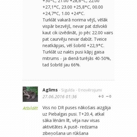
+30*C, 21.00 +28,6*C, 22.00
+27,1*C, 23.00 +25,8*C, 00.00
+24,7*C, 1.00 +24*C.
Turklāt vakarā norima vējš, vēlāk
vispār bezvējš, nevar pat dzīvokli
kaut cik izvēdināt, jo pēc 22.00 vairs
pat caurvēju nevar dabūt. Tveice
neatkāpjas, vēl šobrīd +22,9*C.
Turklāt uz nakts pusi kāpj gaisa
mitrums - ja dienā turējās 40-50%,
tad šobrīd jau 66%.
Aglims
- Sigulda
- 0 novērojumi
27.06.2016 01:36
0
0
Viss no DR puses nākošais aizgāja
Atbildēt
uz Piebalgas pusi. T+20.4, atkal
sāka lēnām līt, vēja nav visas
aktivitātes A pusē- redzama
zibeņošana un rūkšana