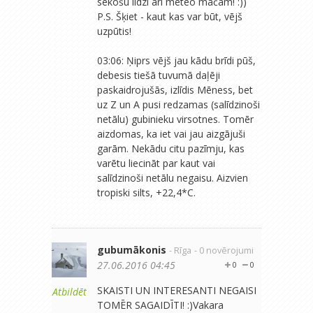
sekošu līdzi arī meteo mačam! :))
P.S. Šķiet - kaut kas var būt, vējš
uzpūtis!
03:06: Ņiprs vējš jau kādu brīdi pūš,
debesis tiešā tuvumā daļēji
paskaidrojušās, izlīdis Mēness, bet
uz Z un A pusi redzamas (salīdzinoši
netālu) gubinieku virsotnes. Tomēr
aizdomas, ka iet vai jau aizgājuši
garām. Nekādu citu pazīmju, kas
varētu liecināt par kaut vai
salīdzinoši netālu negaisu. Aizvien
tropiski silts, +22,4*C.
gubumākonis
- Rīga
- 0 novērojumi
27.06.2016 04:45
0
0
SKAISTI UN INTERESANTI NEGAISI
Atbildēt
TOMĒR SAGAIDĪTI! :)Vakara