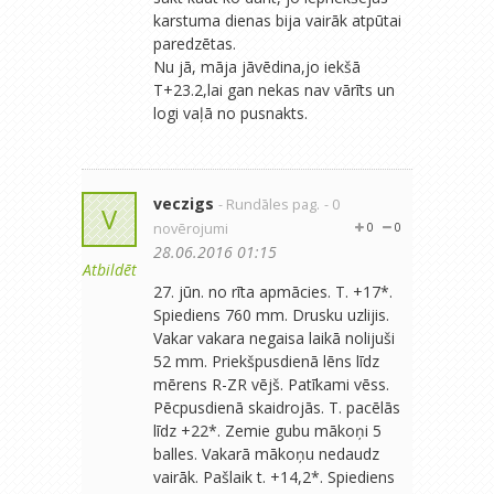
karstuma dienas bija vairāk atpūtai
paredzētas.
Nu jā, māja jāvēdina,jo iekšā
T+23.2,lai gan nekas nav vārīts un
logi vaļā no pusnakts.
veczigs
- Rundāles pag.
- 0
V
novērojumi
0
0
28.06.2016 01:15
Atbildēt
27. jūn. no rīta apmācies. T. +17*.
Spiediens 760 mm. Drusku uzlijis.
Vakar vakara negaisa laikā nolijuši
52 mm. Priekšpusdienā lēns līdz
mērens R-ZR vējš. Patīkami vēss.
Pēcpusdienā skaidrojās. T. pacēlās
līdz +22*. Zemie gubu mākoņi 5
balles. Vakarā mākoņu nedaudz
vairāk. Pašlaik t. +14,2*. Spiediens