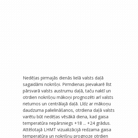
Nedēļas pirmajās dienās lielā valsts daļā
sagaidāmi nokrišņi. Pirmdienas pievakarē līst
pārsvarā valsts austrumu daļā, taču naktī un
otrdien nokrišņu mākoņi prognozēti arī valsts
rietumos un centrālajā daļā. Līdz ar mākoņu
daudzuma palielināšanos, otrdiena daļā valsts
varētu būt nedēļas vēsākā diena, kad gaisa
temperatūra nepārsniegs +18 ... +24 grādus.
Attēlotajā LHMT vizualizācijā redzama gaisa
temperatūra un nokrišņu prognoze otrdien