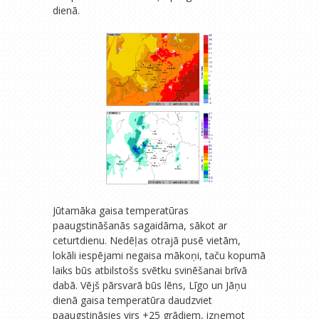
dienā.
Jūtamāka gaisa temperatūras
paaugstināšanās sagaidāma, sākot ar
ceturtdienu. Nedēļas otrajā pusē vietām,
lokāli iespējami negaisa mākoņi, taču kopumā
laiks būs atbilstošs svētku svinēšanai brīvā
dabā. Vējš pārsvarā būs lēns, Līgo un Jāņu
dienā gaisa temperatūra daudzviet
paaugstināsies virs +25 grādiem, izņemot