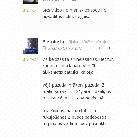
Sīks video no manis- epizode no
Atbildēt
aizvadītās nakts negaisa.
Pierobežā
- Viļaka
- 1048 novērojumi
26.06.2016 23:47
0
0
vis beidzās tā arī neiesācies. Bet tur,
Atbildēt
kur bija - bija laaabi. Varbūt
alūksnietis pateiks, kā bija.
Vējš pazuda, mākoņi pazuda, Z
malā gan vēl ir. +21, ārā - ideāli, tik
odi traucē, bet istaba nevēdinās...
p.s. Zibināšanās un ļoti tāla
rūkuļošanās Z puses padebešos
turpinājās vēl kritni pēc pusnakts.