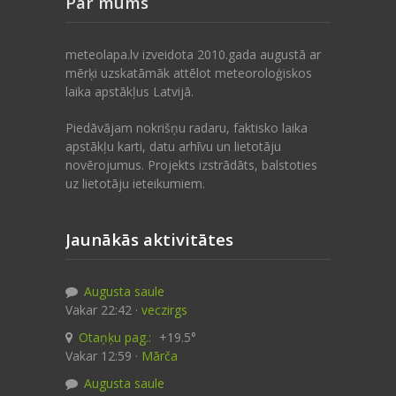
Par mums
meteolapa.lv izveidota 2010.gada augustā ar
mērķi uzskatāmāk attēlot meteoroloģiskos
laika apstākļus Latvijā.
Piedāvājam nokrišņu radaru, faktisko laika
apstākļu karti, datu arhīvu un lietotāju
novērojumus. Projekts izstrādāts, balstoties
uz lietotāju ieteikumiem.
Jaunākās aktivitātes
Augusta saule
Vakar 22:42 ·
veczirgs
Otaņķu pag.:
+19.5°
Vakar 12:59 ·
Mārča
Augusta saule