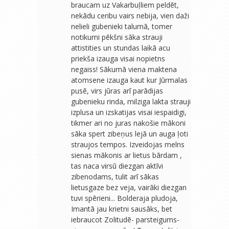
braucam uz Vakarbuļliem peldēt,
nekādu ceribu vairs nebija, vien daži
nelieli gubenieki talumā, tomer
notikumi pēkšni sāka strauji
attistities un stundas laikā acu
priekša izauga visai nopietns
negaiss! Sākumā viena maktena
atomsene izauga kaut kur Jūrmalas
pusē, virs jūras arī parādijas
gubenieku rinda, milziga lakta strauji
izplusa un izskatijas visai iespaidigi,
tikmer ari no juras nakošie mākoni
sāka spert zibeņus lejā un auga ļoti
straujos tempos. Izveidojas melns
sienas mākonis ar lietus bārdam ,
tas naca virsū diezgan aktīvi
zibenodams, tulit arī sākas
lietusgaze bez veja, vairāki diezgan
tuvi spērieni... Bolderaja pludoja,
Imantā jau krietni sausāks, bet
iebraucot Zolitudē- parsteigums-