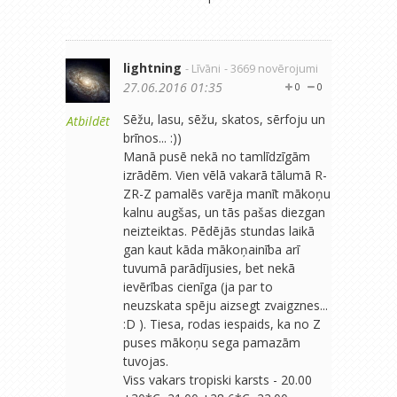
lightning
- Līvāni
- 3669 novērojumi
27.06.2016 01:35
0
0
Sēžu, lasu, sēžu, skatos, sērfoju un
Atbildēt
brīnos... :))
Manā pusē nekā no tamlīdzīgām
izrādēm. Vien vēlā vakarā tālumā R-
ZR-Z pamalēs varēja manīt mākoņu
kalnu augšas, un tās pašas diezgan
neizteiktas. Pēdējās stundas laikā
gan kaut kāda mākoņainība arī
tuvumā parādījusies, bet nekā
ievērības cienīga (ja par to
neuzskata spēju aizsegt zvaigznes...
:D ). Tiesa, rodas iespaids, ka no Z
puses mākoņu sega pamazām
tuvojas.
Viss vakars tropiski karsts - 20.00