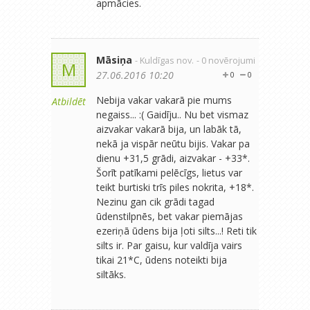
apmācies.
Māsiņa
- Kuldīgas nov.
- 0 novērojumi
M
27.06.2016 10:20
0
0
Nebija vakar vakarā pie mums
Atbildēt
negaiss... :( Gaidīju.. Nu bet vismaz
aizvakar vakarā bija, un labāk tā,
nekā ja vispār neūtu bijis. Vakar pa
dienu +31,5 grādi, aizvakar - +33*.
Šorīt patīkami pelēcīgs, lietus var
teikt burtiski trīs piles nokrita, +18*.
Nezinu gan cik grādi tagad
ūdenstilpnēs, bet vakar piemājas
ezeriņā ūdens bija ļoti silts...! Reti tik
silts ir. Par gaisu, kur valdīja vairs
tikai 21*C, ūdens noteikti bija
siltāks.