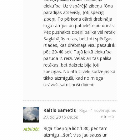
elektrība. Uz vispārējā zibeņu fōna
parādījās atsevišķi, ļoti spēcīgi
zibeņi. To pērkona dārdi drebināja
logu rāmjus un pat iekštelpu durvis.
Pēc pusnakts zibeņi palika vēl retāki.
Saglabājās retas, bet ļoti spēcīgas
izlādes, kas drebināja visu pasauli ik
pēc 20-40 sek. Tajā laikā elektrība
pazuda 2. reizi. Vēlāk arī tās palika
retākas, bet dažreiz bija ļoti
spēcīgas. No rīta cilvēki sūdzējās ka
tikko aizmiguši, kad no miega
izrāvuši satricinoši rībieni.
Raitis Sametis
- Rīga
- 1 novērojums
27.06.2016 09:56
0
0
Rīgā zibeņoja līdz 1:30, pēc tam
Atbildēt
aizmigu ...šorīt viss jau sauss un