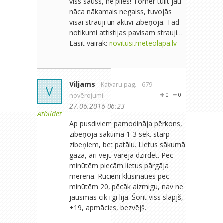
viss sauss, ne piles! Tomer tulit jau
nāca nākamais negaiss, tuvojās
visai strauji un aktīvi zibeņoja. Tad
notikumi attistijas pavisam strauji…
Lasīt vairāk:
novitusi.meteolapa.lv
Viljams
- Katvaru pag.
- 679
V
novērojumi
0
0
27.06.2016 06:23
Atbildēt
Ap pusdiviem pamodināja pērkons,
zibeņoja sākumā 1-3 sek. starp
zibeņiem, bet patālu. Lietus sākumā
gāza, arī vēju varēja dzirdēt. Pēc
minūtēm piecām lietus pārgāja
mērenā. Rūcieni klusināties pēc
minūtēm 20, pēcāk aizmigu, nav ne
jausmas cik ilgi lija. Šorīt viss slapjš,
+19, apmācies, bezvējš.