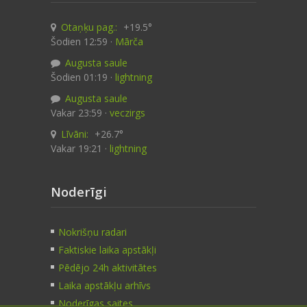
Otaņķu pag.:
+19.5°
Šodien 12:59 ·
Mārča
Augusta saule
Šodien 01:19 ·
lightning
Augusta saule
Vakar 23:59 ·
veczirgs
Līvāni:
+26.7°
Vakar 19:21 ·
lightning
Noderīgi
Nokrišņu radari
Faktiskie laika apstākļi
Pēdējo 24h aktivitātes
Laika apstākļu arhīvs
Noderīgas saites