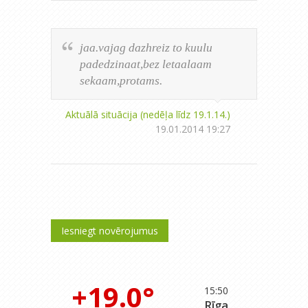
jaa.vajag dazhreiz to kuulu
padedzinaat,bez letaalaam
sekaam,protams.
Aktuālā situācija (nedēļa līdz 19.1.14.)
19.01.2014 19:27
Iesniegt novērojumus
+19.0°
15:50
Rīga