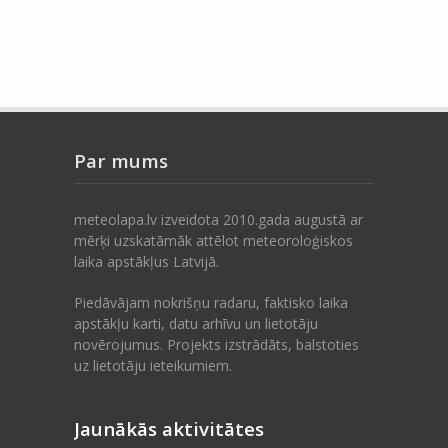
Par mums
meteolapa.lv izveidota 2010.gada augustā ar
mērķi uzskatāmāk attēlot meteoroloģiskos
laika apstākļus Latvijā.
Piedāvājam nokrišņu radaru, faktisko laika
apstākļu karti, datu arhīvu un lietotāju
novērojumus. Projekts izstrādāts, balstoties
uz lietotāju ieteikumiem.
Jaunākās aktivitātes