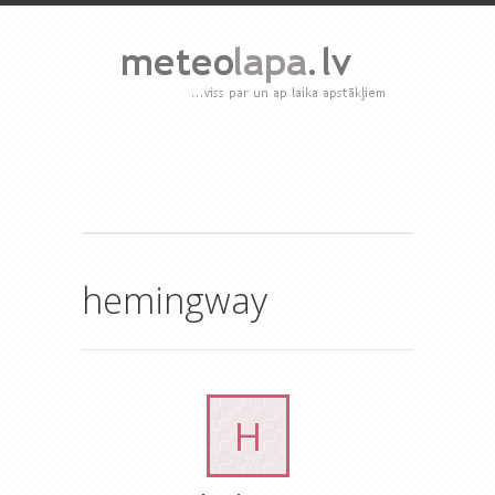
hemingway
H