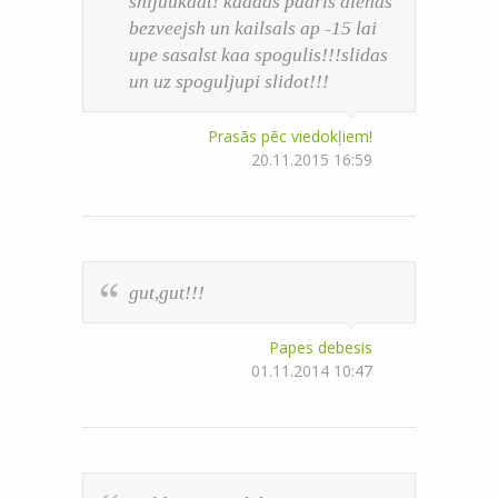
shljuukaat! kaadas paaris dienas
bezveejsh un kailsals ap -15 lai
upe sasalst kaa spogulis!!!slidas
un uz spoguljupi slidot!!!
Prasās pēc viedokļiem!
20.11.2015 16:59
gut,gut!!!
Papes debesis
01.11.2014 10:47