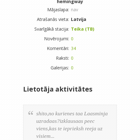
hemingway
Mājaslapa:
nav
Atrašanās vieta:
Latvija
Svarīgākā stacija:
Teika (TB)
Novērojumi:
0
Komentāri:
34
Raksti:
0
Galerijas:
0
Lietotāja aktivitātes
shito,no kurienes taa Laasminja
uzradaas?izklausaas peec
viens,kas te ieprieksh reeja uz
visiem...