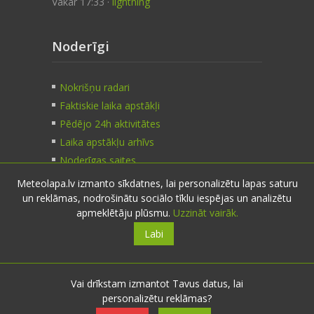
Vakar 17:33 ·
lightning
Noderīgi
Nokrišņu radari
Faktiskie laika apstākļi
Pēdējo 24h aktivitātes
Laika apstākļu arhīvs
Noderīgas saites
Meteolapa.lv izmanto sīkdatnes, lai personalizētu lapas saturu
un reklāmas, nodrošinātu sociālo tīklu iespējas un analizētu
Kontakti
apmeklētāju plūsmu.
Uzzināt vairāk.
Labi
Sazinies:
nosūti ziņu
E-pasts:
info@meteolapa.lv
Vai drīkstam izmantot Tavus datus, lai
personalizētu reklāmas?
Seko mums