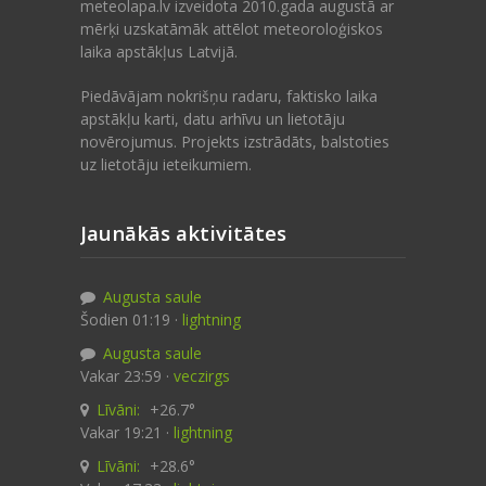
meteolapa.lv izveidota 2010.gada augustā ar
mērķi uzskatāmāk attēlot meteoroloģiskos
laika apstākļus Latvijā.
Piedāvājam nokrišņu radaru, faktisko laika
apstākļu karti, datu arhīvu un lietotāju
novērojumus. Projekts izstrādāts, balstoties
uz lietotāju ieteikumiem.
Jaunākās aktivitātes
Augusta saule
Šodien 01:19 ·
lightning
Augusta saule
Vakar 23:59 ·
veczirgs
Līvāni:
+26.7°
Vakar 19:21 ·
lightning
Līvāni:
+28.6°