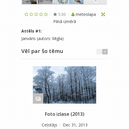
·
5.00
·
meteolapa
·
Pilnā izmērā
Attēls #
1
:
Janvāris (autors: Migla)
Vēl par šo tēmu
Foto izlase (2013)
Pē
Ceļotājs
· Dec 31, 2013