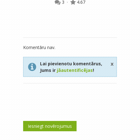
3
·
4.67
gu
Komentāru nav.
x
Lai pievienotu komentārus,
Jums ir
jāautentificējas
!
Iesniegt novērojumus