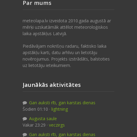
Par mums
meteolapa.lv izveidota 2010.gada augustā ar
mērķi uzskatāmāk attēlot meteoroloģiskos
laika apstākļus Latvijā.
Piedāvājam nokrišņu radaru, faktisko laika
apstākļu karti, datu arhīvu un lietotāju
novērojumus. Projekts izstrādāts, balstoties
uz lietotāju ieteikumiem.
Jaunākās aktivitātes
Gan auksti rīti, gan karstas dienas
Šodien 01:10 ·
lightning
Augusta saule
Vakar 23:29 ·
veczirgs
Gan auksti rīti, gan karstas dienas