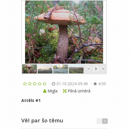
·
01.10.2024 09:49
·
4.50
·
Migla
·
Pilnā izmērā
Attēls #
1
Vēl par šo tēmu