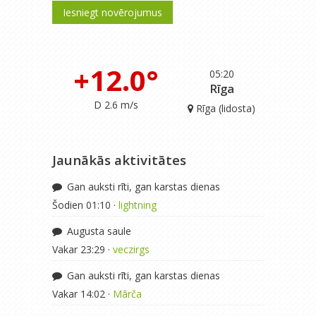
Iesniegt novērojumus
+12.0°
05:20
Rīga
D 2.6 m/s
Rīga (lidosta)
Jaunākās aktivitātes
Gan auksti rīti, gan karstas dienas
Šodien 01:10 ·
lightning
Augusta saule
Vakar 23:29 ·
veczirgs
Gan auksti rīti, gan karstas dienas
Vakar 14:02 ·
Mārča