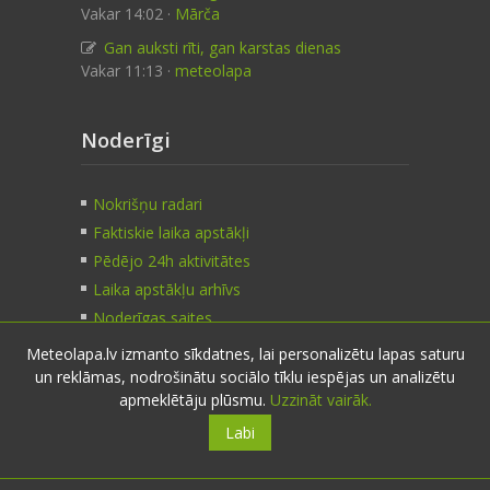
Vakar 14:02 ·
Mārča
Gan auksti rīti, gan karstas dienas
Vakar 11:13 ·
meteolapa
Noderīgi
Nokrišņu radari
Faktiskie laika apstākļi
Pēdējo 24h aktivitātes
Laika apstākļu arhīvs
Noderīgas saites
Meteolapa.lv izmanto sīkdatnes, lai personalizētu lapas saturu
un reklāmas, nodrošinātu sociālo tīklu iespējas un analizētu
Kontakti
apmeklētāju plūsmu.
Uzzināt vairāk.
Labi
Sazinies:
nosūti ziņu