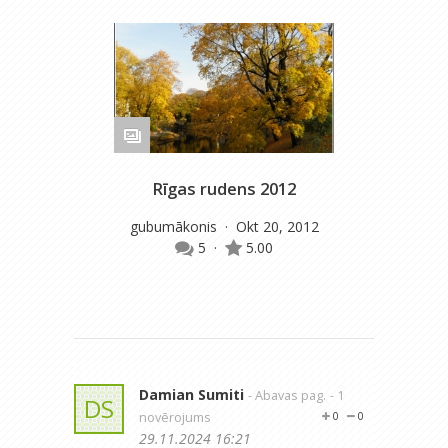
Rīgas rudens 2012
gubumākonis
· Okt 20, 2012
5
·
5.00
Damian Sumiti
- Abavas pag.
- 1
DS
novērojums
0
0
29.11.2024 16:21