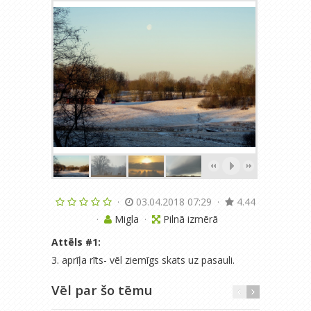
·
03.04.2018 07:29
·
4.44
·
Migla
·
Pilnā izmērā
Attēls #
1
:
3. aprīļa rīts- vēl ziemīgs skats uz pasauli.
Vēl par šo tēmu