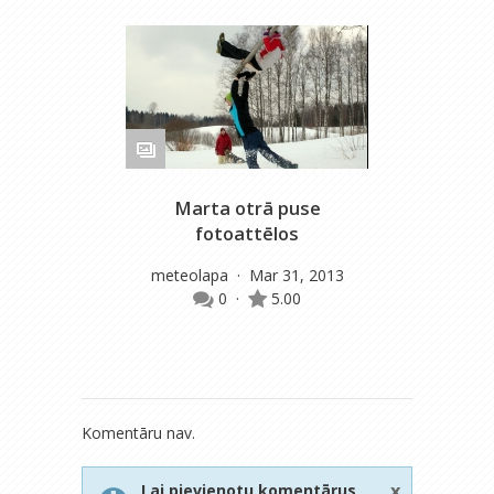
Marta otrā puse
Ma
fotoattēlos
meteolapa
· Mar 31, 2013
P
0
·
5.00
Komentāru nav.
x
Lai pievienotu komentārus,