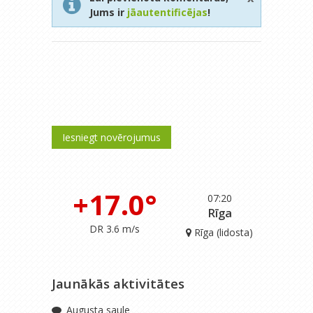
Jums ir
jāautentificējas
!
Iesniegt novērojumus
+17.0°
07:20
Rīga
DR 3.6 m/s
Rīga (lidosta)
Jaunākās aktivitātes
Augusta saule