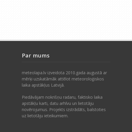
Par mums
meteolapa.lv izveidota 2010.gada augustā ar
mērķi uzskatāmāk attēlot meteoroloģiskos
laika apstākļus Latvijā.
Piedāvājam nokrišņu radaru, faktisko laika
apstākļu karti, datu arhīvu un lietotāju
novērojumus. Projekts izstrādāts, balstoties
uz lietotāju ieteikumiem.