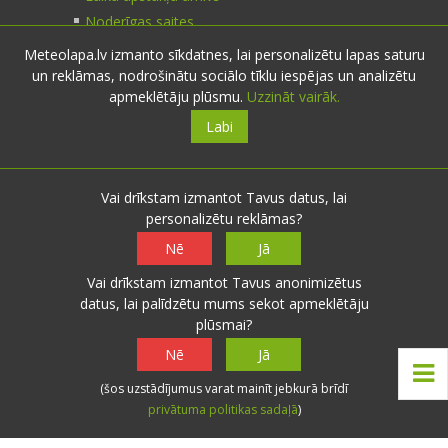
Noderīgas saites
Meteolapa.lv izmanto sīkdatnes, lai personalizētu lapas saturu
un reklāmas, nodrošinātu sociālo tīklu iespējas un analizētu
Kontakti
apmeklētāju plūsmu.
Uzzināt vairāk.
Labi
Sazinies:
nosūti ziņu
E-pasts:
info@meteolapa.lv
Vai drīkstam izmantot Tavus datus, lai
personalizētu reklāmas?
Seko mums
Nē
Jā
Vai drīkstam izmantot Tavus anonimizētus
datus, lai palīdzētu mums sekot apmeklētāju
plūsmai?
© 2026 meteolapa.lv. v2
Nē
Jā
Sākums
·
Raksti
·
Galerijas
·
Radars
·
Faktiskie
(šos uzstādījumus varat mainīt jebkurā brīdī
laika apstākļi
·
Sazināties
·
Privātuma politika
·
privātuma politikas sadaļā
)
Lietošanas noteikumi
·
Par mums