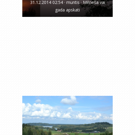
31.12.2014 02:54
·
muntis
·
Mēneša vai
gada apskati