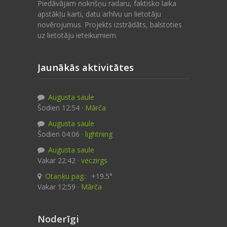
Piedāvājam nokrišņu radaru, faktisko laika
apstākļu karti, datu arhīvu un lietotāju
novērojumus. Projekts izstrādāts, balstoties
uz lietotāju ieteikumiem.
Jaunākās aktivitātes
Augusta saule
Šodien 12:54 ·
Mārča
Augusta saule
Šodien 04:06 ·
lightning
Augusta saule
Vakar 22:42 ·
veczirgs
Otaņķu pag.:
+19.5°
Vakar 12:59 ·
Mārča
Noderīgi