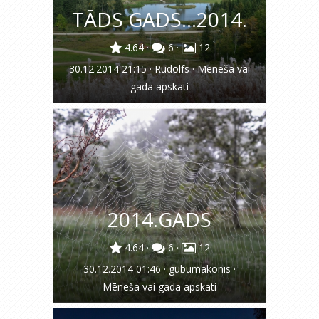
TĀDS GADS...2014.
4.64
·
6
·
12
30.12.2014 21:15
·
Rūdolfs
·
Mēneša vai
gada apskati
2014.GADS
4.64
·
6
·
12
30.12.2014 01:46
·
gubumākonis
·
Mēneša vai gada apskati