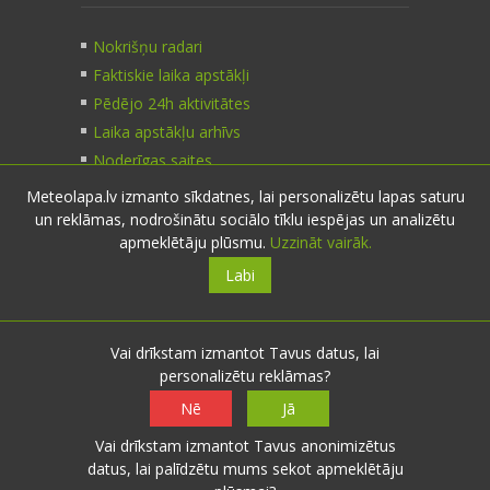
Nokrišņu radari
Faktiskie laika apstākļi
Pēdējo 24h aktivitātes
Laika apstākļu arhīvs
Noderīgas saites
Meteolapa.lv izmanto sīkdatnes, lai personalizētu lapas saturu
un reklāmas, nodrošinātu sociālo tīklu iespējas un analizētu
Kontakti
apmeklētāju plūsmu.
Uzzināt vairāk.
Labi
Sazinies:
nosūti ziņu
E-pasts:
info@meteolapa.lv
Vai drīkstam izmantot Tavus datus, lai
personalizētu reklāmas?
Seko mums
Nē
Jā
Vai drīkstam izmantot Tavus anonimizētus
datus, lai palīdzētu mums sekot apmeklētāju