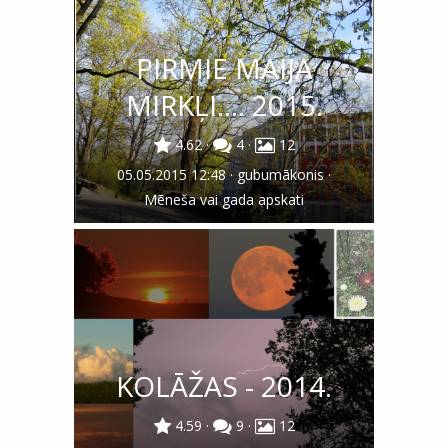
PIRMIE MAIJA
MIRKĻI.... 2015.
4.62
·
4
·
12
05.05.2015 12:48
·
gubumākonis
·
Mēneša vai gada apskati
KOLĀŽAS - 2014.
4.59
·
9
·
12