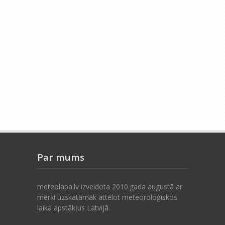
Par mums
meteolapa.lv izveidota 2010.gada augustā ar
mērķi uzskatāmāk attēlot meteoroloģiskos
laika apstākļus Latvijā.