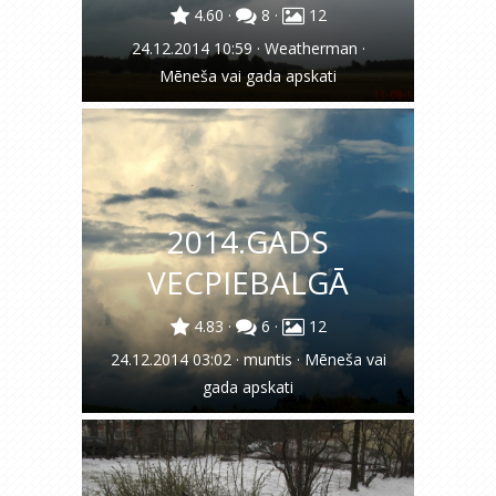
4.60
·
8
·
12
24.12.2014 10:59
·
Weatherman
·
Mēneša vai gada apskati
2014.GADS
VECPIEBALGĀ
4.83
·
6
·
12
24.12.2014 03:02
·
muntis
·
Mēneša vai
gada apskati