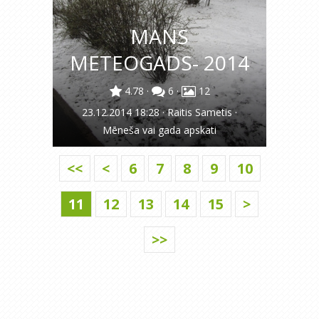
MANS
METEOGADS- 2014
4.78
·
6
·
12
23.12.2014 18:28
·
Raitis Sametis
·
Mēneša vai gada apskati
<<
<
6
7
8
9
10
11
12
13
14
15
>
>>