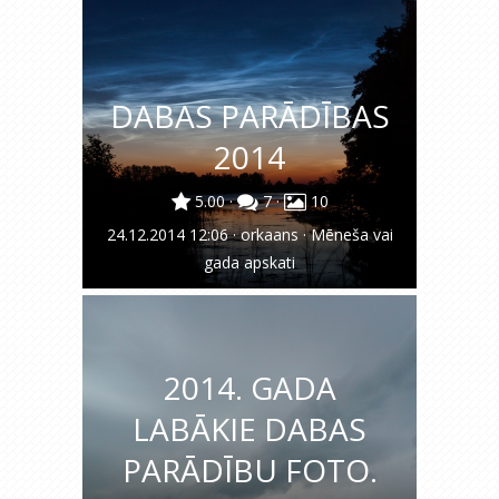
DABAS PARĀDĪBAS
2014
5.00
·
7
·
10
24.12.2014 12:06
·
orkaans
·
Mēneša vai
gada apskati
2014. GADA
LABĀKIE DABAS
PARĀDĪBU FOTO.