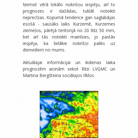
Ņemot vērā lokālo nokrišņu iespēju, arī to
prognozes ir dažādas, tuklāt noteikti
neprecīzas. Kopumā tendence gan saglabājas
esošā - sausāks laiks Kurzemē, Kurzemes
ziemeļos, pārējā teritorijā no 20 līdz 50 mm,
bet arī tās noteikti mainīsies, jo pastāv
iespēja, ka lielākie nokrišņi paliks uz
dienvidiem no mums.
Aktuālajai informācijai un ikdienas laika
prognozēm aicinām sekot līdzi LVĢMC un
Martina Bergšteina sociālajos tīklos.