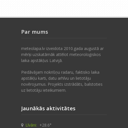
Par mums
meteolapa.lv izveidota 2010.gada augustā ar
mērķi uzskatāmāk attēlot meteoroloģiskos
laika apstākļus Latvijā.
Piedāvājam nokrišņu radaru, faktisko laika
apstākļu karti, datu arhīvu un lietotāju
novērojumus. Projekts izstrādāts, balstoties
uz lietotāju ieteikumiem.
Jaunākās aktivitātes
Līvāni:
+28.6°