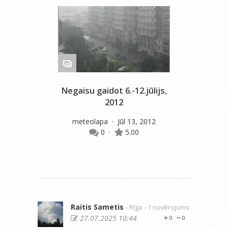
Negaisu gaidot 6.-12.jūlijs,
M
2012
meteolapa
· Jūl 13, 2012
0
·
5.00
Raitis Sametis
- Rīga
- 1 novērojums
27.07.2025 10:44
0
0