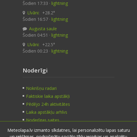
Šodien 17:33 ·
lightning
Līvāni:
+28.2°
Šodien 16:57 ·
lightning
Augusta saule
Šodien 04:51 ·
lightning
Līvāni:
+22.5°
Šodien 00:23 ·
lightning
Noderīgi
Nokrišņu radari
Faktiskie laika apstākļi
Pēdējo 24h aktivitātes
Laika apstākļu arhīvs
Noderīgas saites
Meteolapa.lv izmanto sīkdatnes, lai personalizētu lapas saturu
un reklāmas, nodrošinātu sociālo tīklu iespējas un analizētu