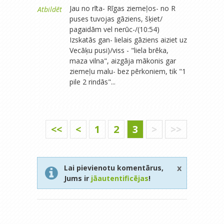
Jau no rīta- Rīgas ziemeļos- no R
Atbildēt
puses tuvojas gāziens, šķiet/
pagaidām vel nerūc-/(10:54)
Izskatās gan- lielais gāziens aiziet uz
Vecāķu pusi)/viss - "liela brēka,
maza vilna", aizgāja mākonis gar
ziemeļu malu- bez pērkoniem, tik "1
pile 2 rindās"...
<<
<
1
2
3
>
>>
x
Lai pievienotu komentārus,
Jums ir
jāautentificējas
!