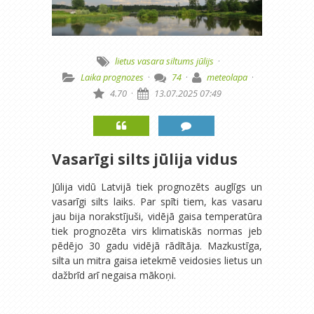
lietus
vasara
siltums
jūlijs
·
Laika prognozes
·
74
·
meteolapa
·
4.70
·
13.07.2025 07:49
Vasarīgi silts jūlija vidus
Jūlija vidū Latvijā tiek prognozēts auglīgs un
vasarīgi silts laiks. Par spīti tiem, kas vasaru
jau bija norakstījuši, vidējā gaisa temperatūra
tiek prognozēta virs klimatiskās normas jeb
pēdējo 30 gadu vidējā rādītāja. Mazkustīga,
silta un mitra gaisa ietekmē veidosies lietus un
dažbrīd arī negaisa mākoņi.