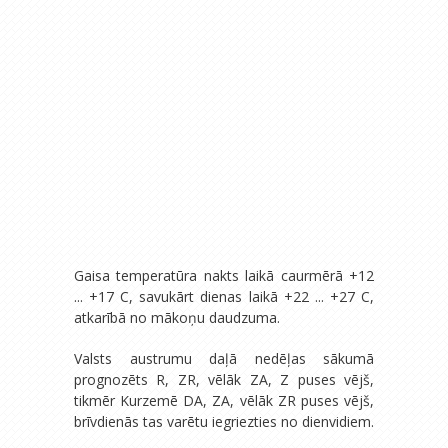
Gaisa temperatūra nakts laikā caurmērā +12
... +17 C, savukārt dienas laikā +22 ... +27 C,
atkarībā no mākoņu daudzuma.
Valsts austrumu daļā nedēļas sākumā
prognozēts R, ZR, vēlāk ZA, Z puses vējš,
tikmēr Kurzemē DA, ZA, vēlāk ZR puses vējš,
brīvdienās tas varētu iegriezties no dienvidiem.