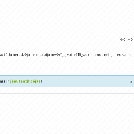
0
0
ko tādu neredzēju - vai nu biju nevērīgs, vai arī Rīgas rietumos nebija redzams.
ums ir
jāautentificējas
!
x