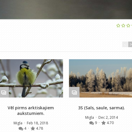
Vēl pirms arktiskajiem
3S (Sals, saule, sarma).
aukstumiem.
Migla
· Dec 2, 2014
9
·
4.70
Migla
· Feb 18, 2018
4
·
4.78