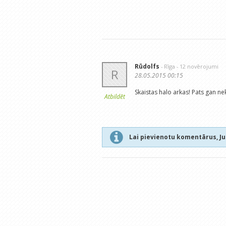
Rūdolfs
- Rīga
- 12 novērojumi
R
28.05.2015 00:15
Skaistas halo arkas! Pats gan ne
Atbildēt
Lai pievienotu komentārus, J