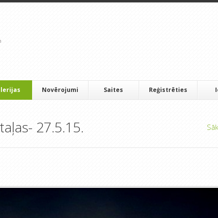
lerijas
Novērojumi
Saites
Reģistrēties
aļas- 27.5.15.
Sā