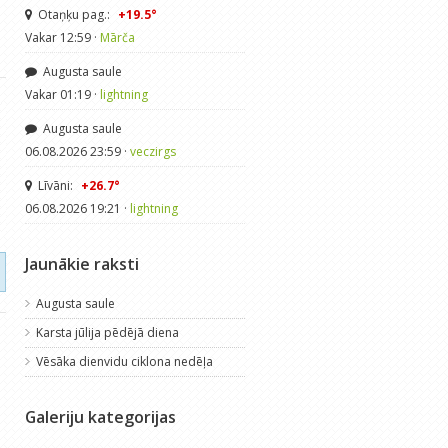
Otaņķu pag.:
+19.5°
Vakar 12:59 ·
Mārča
Augusta saule
Vakar 01:19 ·
lightning
Augusta saule
06.08.2026 23:59 ·
veczirgs
Līvāni:
+26.7°
06.08.2026 19:21 ·
lightning
Jaunākie raksti
Augusta saule
Karsta jūlija pēdējā diena
Vēsāka dienvidu ciklona nedēļa
Galeriju kategorijas