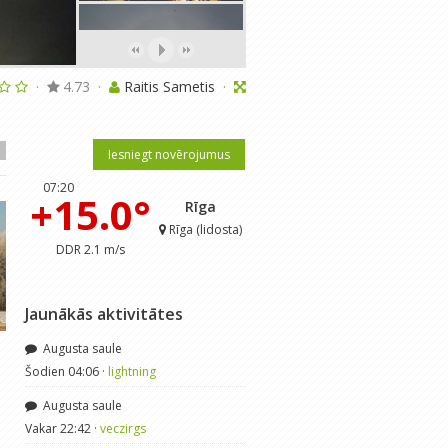
·
4.73
·
Raitis Sametis
·
Iesniegt novērojumus
07:20
+15.0°
Rīga
Rīga (lidosta)
DDR 2.1 m/s
Jaunākās aktivitātes
Augusta saule
Devītais ir klāt
Pēdējās dekādes vasar
Šodien 04:06 ·
lightning
raibumi
Migla
· Sep 3, 2015
Augusta saule
7
·
4.52
lightning
· Jūl 9, 2014
Vakar 22:42 ·
veczirgs
7
·
4.16