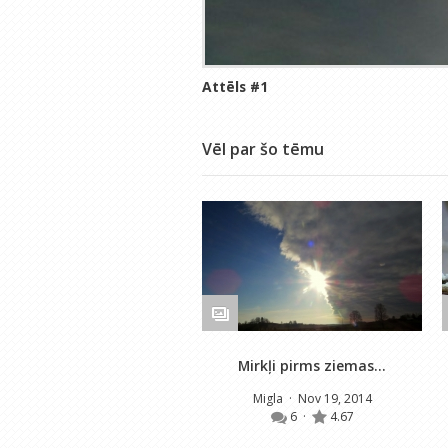
Attēls #
1
Vēl par šo tēmu
Mirkļi pirms ziemas...
Migla
· Nov 19, 2014
6
·
4.67