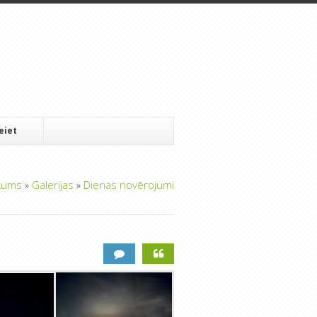
Ieiet
kums
»
Galerijas
»
Dienas novērojumi