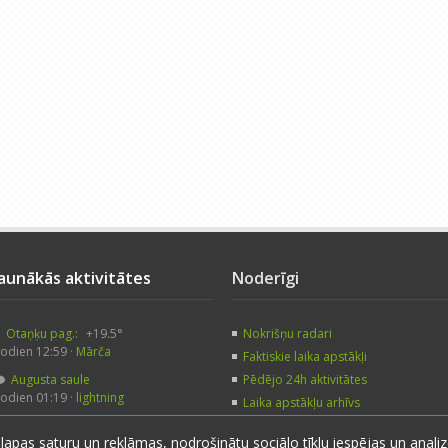
Jaunākās aktivitātes
Noderīgi
Otaņķu pag.:
+19.5°
Nokrišņu radari
odien 12:59 ·
Mārča
Faktiskie laika apstākļi
Augusta saule
Pēdējo 24h aktivitātes
odien 01:19 ·
lightning
Laika apstākļu arhīvs
Augusta saule
Noderīgas saites
 lapas saturu un reklāmas, nodrošinātu sociālo tīklu iespējas un anal
akar 23:59 ·
veczirgs