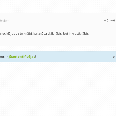
vērojumi
0
0
ieciklējos uz to knābi, ka iznāca dižknābis, bet ir krustknābis.
ums ir
jāautentificējas
!
x