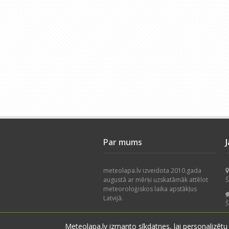
Par mums
meteolapa.lv izveidota 2010.gada
augustā ar mērķi uzskatāmāk attēlot
Š
meteoroloģiskos laika apstākļus
Latvijā.
Š
Piedāvājam nokrišņu radaru, faktisko
Meteolapa.lv izmanto sīkdatnes, lai personalizētu
laika apstākļu karti, datu arhīvu un
V