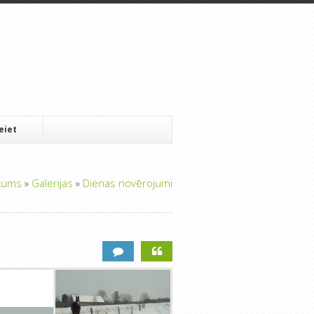
Ieiet
kums
»
Galerijas
»
Dienas novērojumi