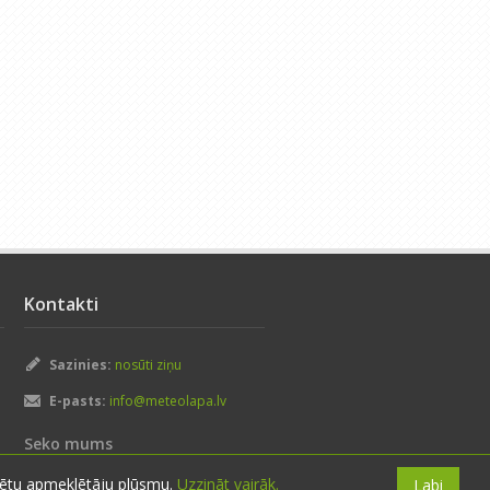
Kontakti
Sazinies:
nosūti ziņu
E-pasts:
info@meteolapa.lv
Seko mums
izētu apmeklētāju plūsmu.
Uzzināt vairāk.
Labi