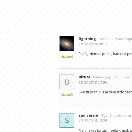
lightning
- Līvāni
- 3669 novēroj
18.02.2018 20:17
Riktīgi ziemas prieki, kad tiek pi
Atbildēt
Biruta
- Babītes pag.
- 110 novēr
B
19.02.2018 13:06
Skaisti putniņi. Lai tiem izdoda
Atbildēt
saulcerīte
- Rīga
- 2 novērojumi
S
19.02.2018 12:20
Man liekas ka tas ir egļu krustknāb