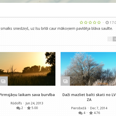
·
17.
a smalks sniedziņš, uz īsu brīdi caur mākoņiem pavīdēja blāva saulīte.
Pirmsjāņu laikam sava burvība
Daži mazliet balti skati no LV
ZA
Rūdolfs
· Jun 24, 2013
2
·
5.00
Pierobežā
· Dec 7, 2014
4
·
4.76