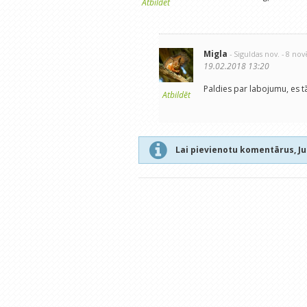
Atbildēt
Migla
- Siguldas nov.
- 8 no
19.02.2018 13:20
Paldies par labojumu, es tā 
Atbildēt
Lai pievienotu komentārus, J