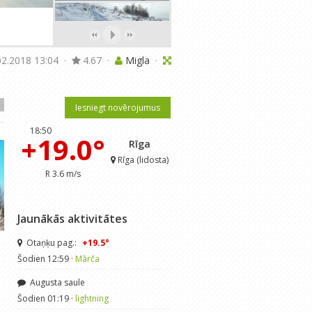
02.2018 13:04
·
4.67
·
Migla
·
Iesniegt novērojumus
18:50
+19.0°
Rīga
Rīga (lidosta)
R 3.6 m/s
Jaunākās aktivitātes
Otaņķu pag.:
+19.5°
Marta sākuma sniegos.
No Jurģiem līdz Valpur
Šodien 12:59 ·
Mārča
Migla
· Mar 3, 2018
Rūdolfs
· Mai 2, 2015
Augusta saule
2
·
4.75
3
·
4.65
Šodien 01:19 ·
lightning