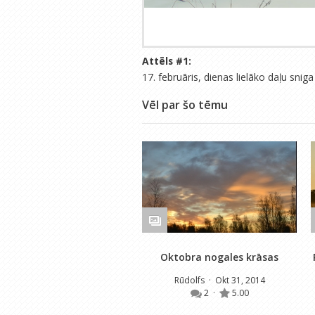
Attēls #
1
:
17. februāris, dienas lielāko daļu snig
Vēl par šo tēmu
Oktobra nogales krāsas
Rūdolfs
· Okt 31, 2014
2
·
5.00