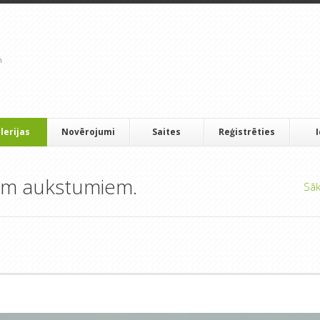
lerijas
Novērojumi
Saites
Reģistrēties
iem aukstumiem.
Sā