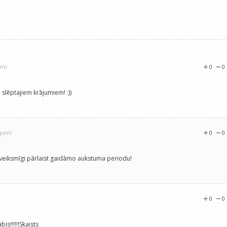
umi
0
0
e slēptajiem krājumiem! :))
ojumi
0
0
s veiksmīgi pārlaist gaidāmo aukstuma periodu!
0
0
is!!!!!!Skaists