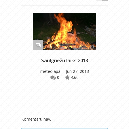
Saulgriežu laiks 2013
meteolapa
· Jun 27, 2013
0
·
4.60
Komentāru nav.