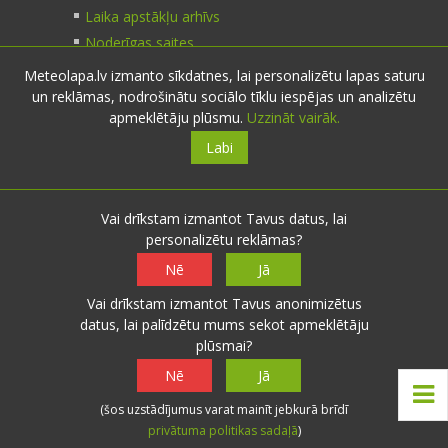
Laika apstākļu arhīvs
Noderīgas saites
Meteolapa.lv izmanto sīkdatnes, lai personalizētu lapas saturu
un reklāmas, nodrošinātu sociālo tīklu iespējas un analizētu
Kontakti
apmeklētāju plūsmu.
Uzzināt vairāk.
Labi
Sazinies:
nosūti ziņu
E-pasts:
info@meteolapa.lv
Vai drīkstam izmantot Tavus datus, lai
personalizētu reklāmas?
Seko mums
Nē
Jā
Vai drīkstam izmantot Tavus anonimizētus
datus, lai palīdzētu mums sekot apmeklētāju
plūsmai?
© 2026 meteolapa.lv. v2
Nē
Jā
Sākums
·
Raksti
·
Galerijas
·
Radars
·
Faktiskie
(šos uzstādījumus varat mainīt jebkurā brīdī
laika apstākļi
·
Sazināties
·
Privātuma politika
·
privātuma politikas sadaļā
)
Lietošanas noteikumi
·
Par mums