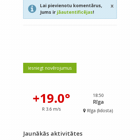
x
Lai pievienotu komentārus,
Jums ir
jāautentificējas
!
Iesniegt novērojumus
+19.0°
18:50
Rīga
R 3.6 m/s
Rīga (lidosta)
Jaunākās aktivitātes