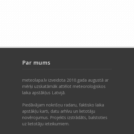
Par mums
meteolapa.lv izveidota 2010.gada augustā ar
mērķi uzskatāmāk attēlot meteoroloģiskos
laika apstākļus Latvijā.
Piedāvājam nokrišņu radaru, faktisko laika
apstākļu karti, datu arhīvu un lietotāju
novērojumus. Projekts izstrādāts, balstoties
uz lietotāju ieteikumiem.