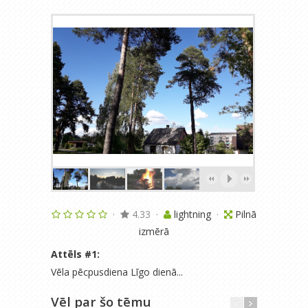
·
4.33
·
lightning
·
Pilnā
izmērā
Attēls #
1
:
Vēla pēcpusdiena Līgo dienā...
Vēl par šo tēmu