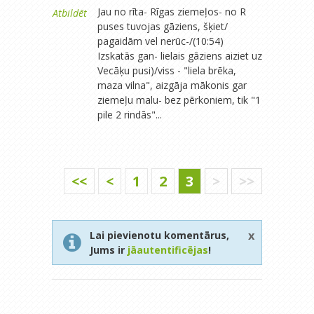
Jau no rīta- Rīgas ziemeļos- no R
Atbildēt
puses tuvojas gāziens, šķiet/
pagaidām vel nerūc-/(10:54)
Izskatās gan- lielais gāziens aiziet uz
Vecāķu pusi)/viss - "liela brēka,
maza vilna", aizgāja mākonis gar
ziemeļu malu- bez pērkoniem, tik "1
pile 2 rindās"...
<<
<
1
2
3
>
>>
x
Lai pievienotu komentārus,
Jums ir
jāautentificējas
!