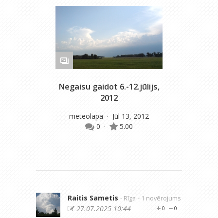
Negaisu gaidot 6.-12.jūlijs,
M
2012
meteolapa
· Jūl 13, 2012
0
·
5.00
Raitis Sametis
- Rīga
- 1 novērojums
27.07.2025 10:44
0
0