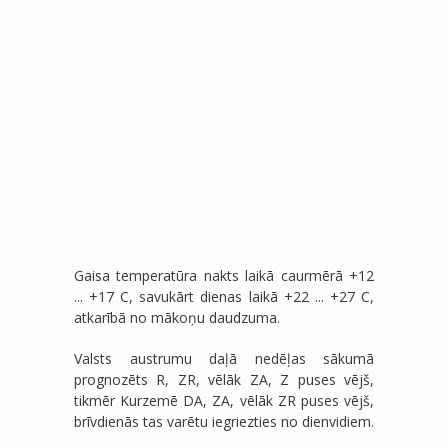
Gaisa temperatūra nakts laikā caurmērā +12
... +17 C, savukārt dienas laikā +22 ... +27 C,
atkarībā no mākoņu daudzuma.
Valsts austrumu daļā nedēļas sākumā
prognozēts R, ZR, vēlāk ZA, Z puses vējš,
tikmēr Kurzemē DA, ZA, vēlāk ZR puses vējš,
brīvdienās tas varētu iegriezties no dienvidiem.