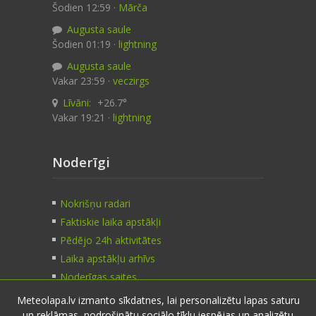
Šodien 12:59 ·
Mārča
Augusta saule
Šodien 01:19 ·
lightning
Augusta saule
Vakar 23:59 ·
veczirgs
Līvāni:
+26.7°
Vakar 19:21 ·
lightning
Noderīgi
Nokrišņu radari
Faktiskie laika apstākļi
Pēdējo 24h aktivitātes
Laika apstākļu arhīvs
Noderīgas saites
Meteolapa.lv izmanto sīkdatnes, lai personalizētu lapas saturu
un reklāmas, nodrošinātu sociālo tīklu iespējas un analizētu