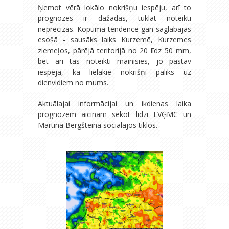
Ņemot vērā lokālo nokrišņu iespēju, arī to
prognozes ir dažādas, tuklāt noteikti
neprecīzas. Kopumā tendence gan saglabājas
esošā - sausāks laiks Kurzemē, Kurzemes
ziemeļos, pārējā teritorijā no 20 līdz 50 mm,
bet arī tās noteikti mainīsies, jo pastāv
iespēja, ka lielākie nokrišņi paliks uz
dienvidiem no mums.
Aktuālajai informācijai un ikdienas laika
prognozēm aicinām sekot līdzi LVĢMC un
Martina Bergšteina sociālajos tīklos.