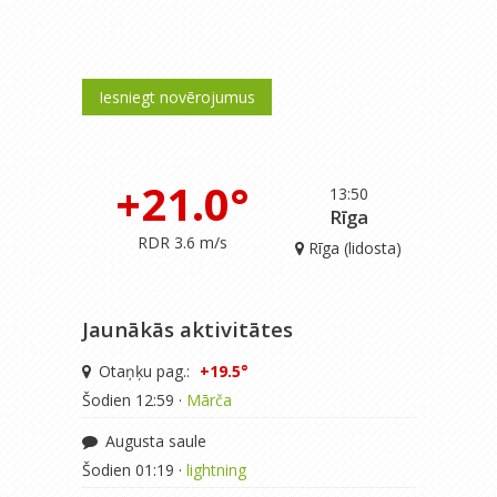
Iesniegt novērojumus
+21.0°
13:50
Rīga
RDR 3.6 m/s
Rīga (lidosta)
Jaunākās aktivitātes
Otaņķu pag.:
+19.5°
Šodien 12:59 ·
Mārča
Augusta saule
Šodien 01:19 ·
lightning