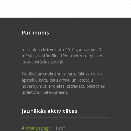
Par mums
meteolapa.lv izveidota 2010.gada augustā ar
mērķi uzskatāmāk attēlot meteoroloģiskos
laika apstākļus Latvijā.
Piedāvājam nokrišņu radaru, faktisko laika
apstākļu karti, datu arhīvu un lietotāju
novērojumus. Projekts izstrādāts, balstoties
uz lietotāju ieteikumiem.
Jaunākās aktivitātes
Otaņķu pag.:
+19.5°