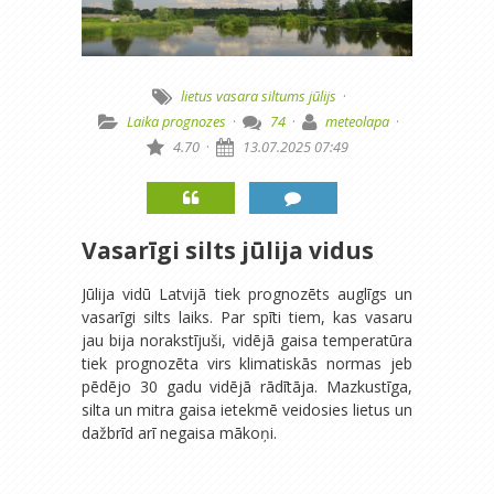
lietus
vasara
siltums
jūlijs
·
Laika prognozes
·
74
·
meteolapa
·
4.70
·
13.07.2025 07:49
Vasarīgi silts jūlija vidus
Jūlija vidū Latvijā tiek prognozēts auglīgs un
vasarīgi silts laiks. Par spīti tiem, kas vasaru
jau bija norakstījuši, vidējā gaisa temperatūra
tiek prognozēta virs klimatiskās normas jeb
pēdējo 30 gadu vidējā rādītāja. Mazkustīga,
silta un mitra gaisa ietekmē veidosies lietus un
dažbrīd arī negaisa mākoņi.