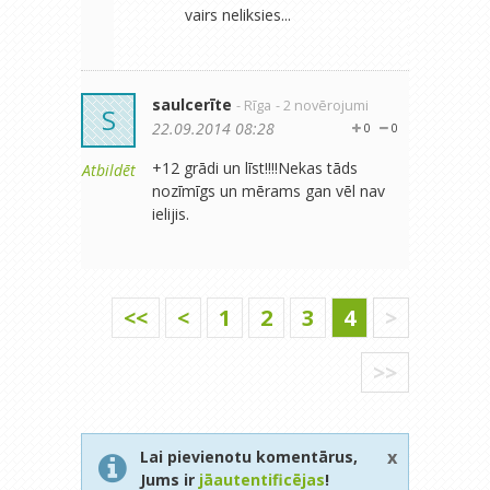
vairs neliksies...
saulcerīte
- Rīga
- 2 novērojumi
S
22.09.2014 08:28
0
0
+12 grādi un līst!!!!Nekas tāds
Atbildēt
nozīmīgs un mērams gan vēl nav
ielijis.
<<
<
1
2
3
4
>
>>
x
Lai pievienotu komentārus,
Jums ir
jāautentificējas
!