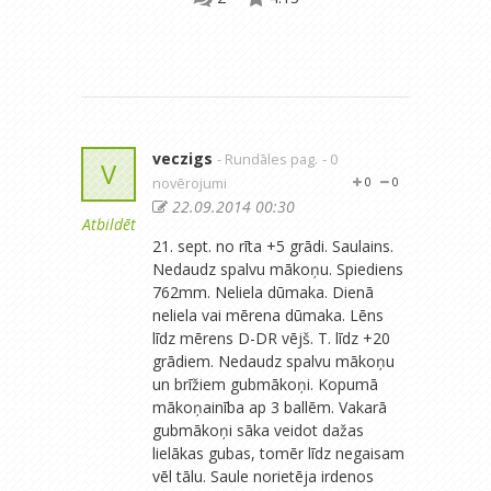
veczigs
- Rundāles pag.
- 0
V
novērojumi
0
0
22.09.2014 00:30
Atbildēt
21. sept. no rīta +5 grādi. Saulains.
Nedaudz spalvu mākoņu. Spiediens
762mm. Neliela dūmaka. Dienā
neliela vai mērena dūmaka. Lēns
līdz mērens D-DR vējš. T. līdz +20
grādiem. Nedaudz spalvu mākoņu
un brīžiem gubmākoņi. Kopumā
mākoņainība ap 3 ballēm. Vakarā
gubmākoņi sāka veidot dažas
lielākas gubas, tomēr līdz negaisam
vēl tālu. Saule norietēja irdenos