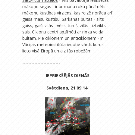
Sat24.com attēlos
- virs pavadoņa iefiksētās
mākoņu segas - ir ar manu roku pārzīmēts
mākoņu kustības virziens, kas reizē norāda arī
gaisa masu kustību. Sarkanās bultas - silts
gaiss, gaiši zilās - vēss; tumši zilās - izteikts
sals. Ciklonu centri apzīmēti ar riņķa veida
bultām. Pie cikloniem un anticikloniem - ir
Vācijas meteoinstitūta iedotie vārdi, kurus
lieto visā Eiropā un aiz tās robežām.
-------------------------
IEPRIEKŠĒJĀS DIENĀS
Svētdiena, 21.09.14.