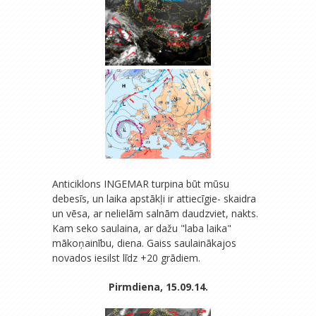
Anticiklons INGEMAR turpina būt mūsu
debesīs, un laika apstākļi ir attiecīgie- skaidra
un vēsa, ar nelielām salnām daudzviet, nakts.
Kam seko saulaina, ar dažu "laba laika"
mākoņainību, diena. Gaiss saulainākajos
novados iesilst līdz +20 grādiem.
Pirmdiena, 15.09.14.