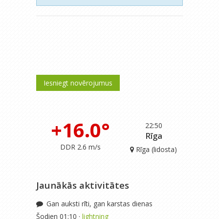
Iesniegt novērojumus
+16.0°
22:50
Rīga
DDR 2.6 m/s
Rīga (lidosta)
Jaunākās aktivitātes
Gan auksti rīti, gan karstas dienas
Šodien 01:10 ·
lightning