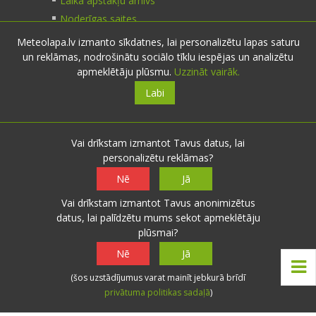
Laika apstākļu arhīvs
Noderīgas saites
Meteolapa.lv izmanto sīkdatnes, lai personalizētu lapas saturu
un reklāmas, nodrošinātu sociālo tīklu iespējas un analizētu
Kontakti
apmeklētāju plūsmu.
Uzzināt vairāk.
Labi
Sazinies:
nosūti ziņu
E-pasts:
info@meteolapa.lv
Vai drīkstam izmantot Tavus datus, lai
personalizētu reklāmas?
Seko mums
Nē
Jā
Vai drīkstam izmantot Tavus anonimizētus
datus, lai palīdzētu mums sekot apmeklētāju
plūsmai?
© 2026 meteolapa.lv. v2
Nē
Jā
Sākums
·
Raksti
·
Galerijas
·
Radars
·
Faktiskie
(šos uzstādījumus varat mainīt jebkurā brīdī
laika apstākļi
·
Sazināties
·
Privātuma politika
·
privātuma politikas sadaļā
)
Lietošanas noteikumi
·
Par mums