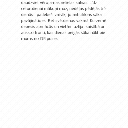
daudzviet vērojamas nelielas salnas. Līdz
ceturtdienai mākoņi maz, nedēļas pēdējās trīs
dienās - padebeši vairāk, jo anticiklons sāka
pavājinātioes. Bet svētdienas vakarā Kurzemē
debesis apmācās un vietām uzlija- saistībā ar
auksto fronti, kas dienas beigās sāka nākt pie
mums no DR puses.