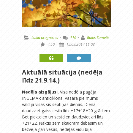
Laika prognozes
·
116
·
Raitis Sametis
·
4.50
·
15.09.2014 11:03
Aktuālā situācija (nedēļa
līdz 21.9.14.)
Nedēļa aizgājusi.
Visa nedēļa pagāja
INGEMAR anticiklonā. Vasara pie mums
valdīja visas šīs septiņās dienas. Dienā
daudzviet gaiss iesila līdz +17+18+20 grādiem.
Bet piektdien un sestdien daudzviet arī līdz
+21+22. Naktis zem skaidrām debesīm un
bezvējā gan vēsas, nedēļas vidū bija