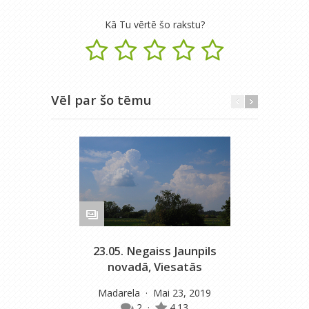
Kā Tu vērtē šo rakstu?
Vēl par šo tēmu
23.05. Negaiss Jaunpils
novadā, Viesatās
Madarela
· Mai 23, 2019
2
·
4.13