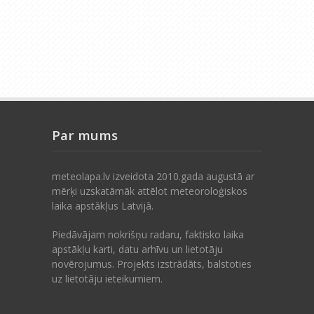
Par mums
meteolapa.lv izveidota 2010.gada augustā ar
mērķi uzskatāmāk attēlot meteoroloģiskos
laika apstākļus Latvijā.
Piedāvājam nokrišņu radaru, faktisko laika
apstākļu karti, datu arhīvu un lietotāju
novērojumus. Projekts izstrādāts, balstoties
uz lietotāju ieteikumiem.