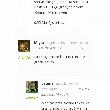
spalvmākoņos, dūmakā sasarkusi.
Pašlaik t. +12,6 grādi, spiediens
756mm. Mērens vējš.
0.55 īslaicīgs lietus.
Migla
- Siguldas nov.
- 8 novērojumi
22.09.2014 06:52
0
0
Rīts sagaidīts ar lietutiņu un +12
Atbildēt
grādu siltumu.
Lauma
- Mālpils nov.
- 0
novērojumi
0
0
22.09.2014 07:16
Atbildēt
Man tas pats. Šobrīd liekas, ka
silts, dienas vidū droši vien tā