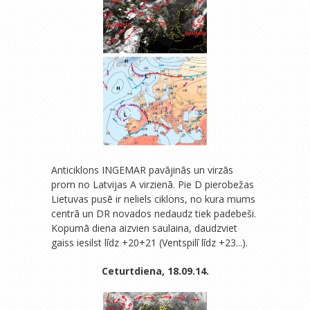
Anticiklons INGEMAR pavājinās un virzās
prom no Latvijas A virzienā. Pie D pierobežas
Lietuvas pusē ir neliels ciklons, no kura mums
centrā un DR novados nedaudz tiek padebeši.
Kopumā diena aizvien saulaina, daudzviet
gaiss iesilst līdz +20+21 (Ventspilī līdz +23...).
Ceturtdiena, 18.09.14.