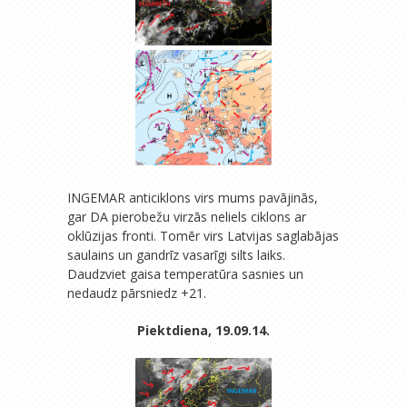
INGEMAR anticiklons virs mums pavājinās,
gar DA pierobežu virzās neliels ciklons ar
oklūzijas fronti. Tomēr virs Latvijas saglabājas
saulains un gandrīz vasarīgi silts laiks.
Daudzviet gaisa temperatūra sasnies un
nedaudz pārsniedz +21.
Piektdiena, 19.09.14.