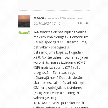
Mārča
- Liepāja
- 1292 novērojumi
04.10.2024 13:45
0
0
☀️Aizvadītās dienas bijušas Saules
Atbildēt
maksimuma cienīgas - 1.oktobrī uz
Saules spēcīgs X7.1 uzliesmojums,
bet vakar - spēcīgākais
uzliesmojums kopš 2017.gada -
X9.0. Abi šie uzliesmojumi radīja arī
koronālās masas izvirdumu (CME).
💥Pirmais izvirdums (X7.1) pēc
prognozēm Zemi sasniegs
nākamajā naktī. Debesis vietām
skaidrosies, taču būs arī mākoņi.
💥Otrais, spēcīgākais izvirdums
(X9.0) Zemi varētu sasniegt rīt
vakarā (05.10.).
📊 NOAA / SWPC jau sākot no šī
vakara izplatījis KP7 (G3) - spēcīgas