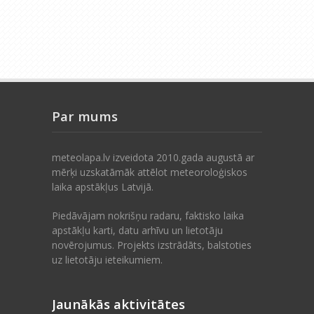
Par mums
meteolapa.lv izveidota 2010.gada augustā ar
mērķi uzskatāmāk attēlot meteoroloģiskos
laika apstākļus Latvijā.
Piedāvājam nokrišņu radaru, faktisko laika
apstākļu karti, datu arhīvu un lietotāju
novērojumus. Projekts izstrādāts, balstoties
uz lietotāju ieteikumiem.
Jaunākās aktivitātes