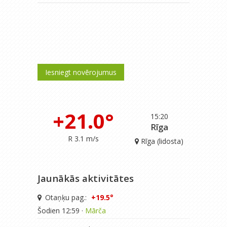
Iesniegt novērojumus
+21.0°
15:20
Rīga
R 3.1 m/s
Rīga (lidosta)
Jaunākās aktivitātes
Otaņķu pag.:
+19.5°
Šodien 12:59 ·
Mārča