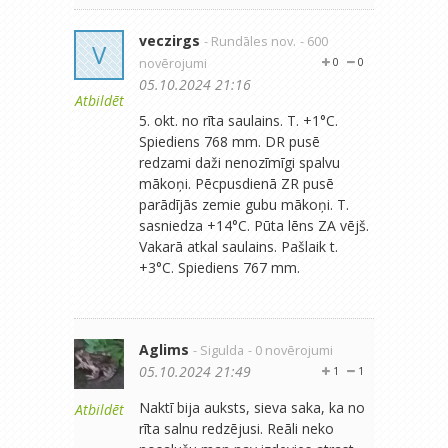
veczirgs
- Rundāles nov.
- 600
V
novērojumi
0
0
05.10.2024 21:16
Atbildēt
5. okt. no rīta saulains. T. +1°C.
Spiediens 768 mm. DR pusē
redzami daži nenozīmīgi spalvu
mākoņi. Pēcpusdienā ZR pusē
parādījās zemie gubu mākoņi. T.
sasniedza +14°C. Pūta lēns ZA vējš.
Vakarā atkal saulains. Pašlaik t.
+3°C. Spiediens 767 mm.
Aglims
- Sigulda
- 0 novērojumi
05.10.2024 21:49
1
1
Naktī bija auksts, sieva saka, ka no
Atbildēt
rīta salnu redzējusi. Reāli neko