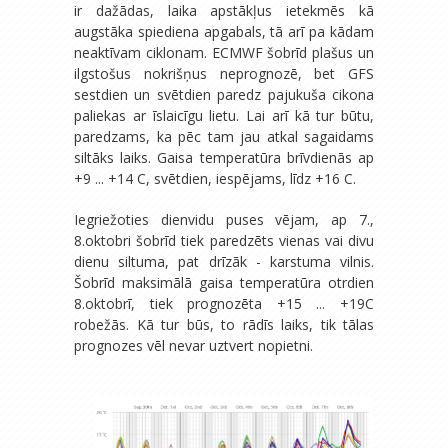
ir dažādas, laika apstākļus ietekmēs kā
augstāka spiediena apgabals, tā arī pa kādam
neaktīvam ciklonam. ECMWF šobrīd plašus un
ilgstošus nokrišņus neprognozē, bet GFS
sestdien un svētdien paredz pajukuša cikona
paliekas ar īslaicīgu lietu. Lai arī kā tur būtu,
paredzams, ka pēc tam jau atkal sagaidams
siltāks laiks. Gaisa temperatūra brīvdienās ap
+9 ... +14 C, svētdien, iespējams, līdz +16 C.
Iegriežoties dienvidu puses vējam, ap 7.,
8.oktobri šobrīd tiek paredzēts vienas vai divu
dienu siltuma, pat drīzāk - karstuma vilnis.
Šobrīd maksimālā gaisa temperatūra otrdien
8.oktobrī, tiek prognozēta +15 ... +19C
robežās. Kā tur būs, to rādīs laiks, tik tālas
prognozes vēl nevar uztvert nopietni.