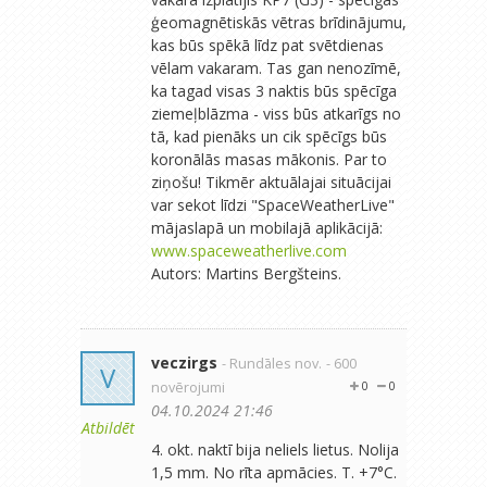
ģeomagnētiskās vētras brīdinājumu,
kas būs spēkā līdz pat svētdienas
vēlam vakaram. Tas gan nenozīmē,
ka tagad visas 3 naktis būs spēcīga
ziemeļblāzma - viss būs atkarīgs no
tā, kad pienāks un cik spēcīgs būs
koronālās masas mākonis. Par to
ziņošu! Tikmēr aktuālajai situācijai
var sekot līdzi "SpaceWeatherLive"
mājaslapā un mobilajā aplikācijā:
www.spaceweatherlive.com
Autors: Martins Bergšteins.
veczirgs
- Rundāles nov.
- 600
V
novērojumi
0
0
04.10.2024 21:46
Atbildēt
4. okt. naktī bija neliels lietus. Nolija
1,5 mm. No rīta apmācies. T. +7°C.