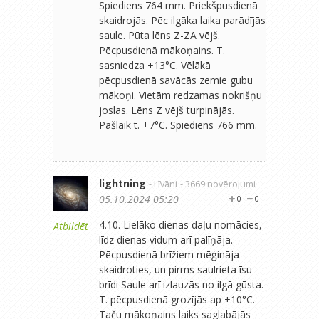
Spiediens 764 mm. Priekšpusdienā
skaidrojās. Pēc ilgāka laika parādījās
saule. Pūta lēns Z-ZA vējš.
Pēcpusdienā mākoņains. T.
sasniedza +13°C. Vēlākā
pēcpusdienā savācās zemie gubu
mākoņi. Vietām redzamas nokrišņu
joslas. Lēns Z vējš turpinājās.
Pašlaik t. +7°C. Spiediens 766 mm.
lightning
- Līvāni
- 3669 novērojumi
05.10.2024 05:20
0
0
4.10. Lielāko dienas daļu nomācies,
Atbildēt
līdz dienas vidum arī palīņāja.
Pēcpusdienā brīžiem mēģināja
skaidroties, un pirms saulrieta īsu
brīdi Saule arī izlauzās no ilgā gūsta.
T. pēcpusdienā grozījās ap +10°C.
Taču mākoņains laiks saglabājās