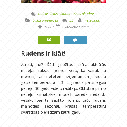
rudens
lietus
siltums
salnas
oktobris
·
Laika prognozes
·
35
·
meteolapa
·
5.00
·
29.09.2024 09:24
Rudens ir klāt!
Auksti, ne?! Šādi gribētos iesākt aktuālās
nedēļas rakstu, ņemot vērā, ka vairāk kā
mēnesi, ar nelieliem izņēmumiem, vidējā
gaisa temperatūra ir 3 - 5 grādus pārsniegusi
pēdējo 30 gadu vidējo rādītāju. Oktobra pirmo
nedēļu klimatiskie modeļi paredz nedaudz
vēsāku par tā saukto normu, taču rudenī,
mainoties sezonai, krasas temperatūru
svārstības pieredzam katru gadu.