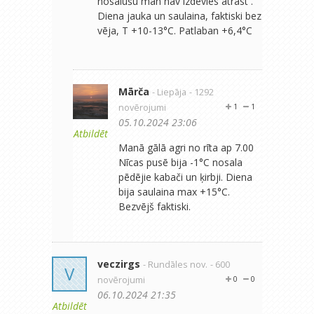
nosalušu man nav izdevies atrast .
Diena jauka un saulaina, faktiski bez
vēja, T +10-13°C. Patlaban +6,4°C
Mārča
- Liepāja
- 1292
novērojumi
1
1
05.10.2024 23:06
Atbildēt
Manā gālā agri no rīta ap 7.00
Nīcas pusē bija -1°C nosala
pēdējie kabači un ķirbji. Diena
bija saulaina max +15°C.
Bezvējš faktiski.
veczirgs
- Rundāles nov.
- 600
V
novērojumi
0
0
06.10.2024 21:35
Atbildēt