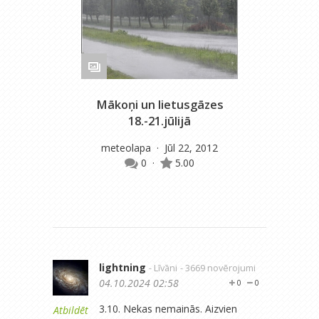
Mākoņi un lietusgāzes
Okt
18.-21.jūlijā
m
meteolapa
· Jūl 22, 2012
0
·
5.00
lightning
- Līvāni
- 3669 novērojumi
04.10.2024 02:58
0
0
3.10. Nekas nemainās. Aizvien
Atbildēt