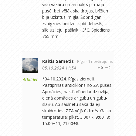
visu vakaru un arī nakts pirmajā
pusē, bet vēlāk skaidrojas, brīžiem
bija uzkritusi migla. Šobrīd gan
zvaigznes beidzot spīd debesīs, t.
slīd uz leju, pašlaik +3°C. Spiediens
765 mm.
Raitis Sametis
- Rīga
- 1 novērojums
05.10.2024 11:54
0
0
*04.10.2024. Rīgas ziemeļi.
Atbildēt
Pastiprinās anticiklons no ZA puses.
Apmācies, naktī arī nedaudz uzlija,
dienā apmācies ar gubu un gubu-
slāņu. Ap saulrietu sāka daļēji
skaidroties. ZZA vējš 0-1m/s. Gaisa
temperatūra: plkst. 3:00+7; 9:00+8;
15:00+11; 21:00+8.