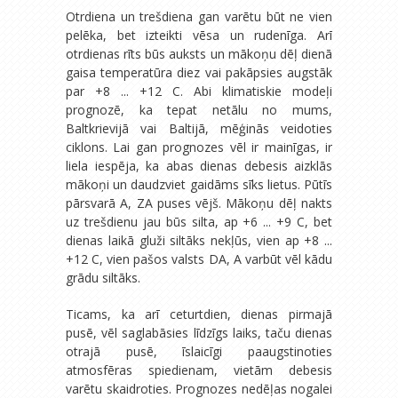
Otrdiena un trešdiena gan varētu būt ne vien
pelēka, bet izteikti vēsa un rudenīga. Arī
otrdienas rīts būs auksts un mākoņu dēļ dienā
gaisa temperatūra diez vai pakāpsies augstāk
par +8 ... +12 C. Abi klimatiskie modeļi
prognozē, ka tepat netālu no mums,
Baltkrievijā vai Baltijā, mēģinās veidoties
ciklons. Lai gan prognozes vēl ir mainīgas, ir
liela iespēja, ka abas dienas debesis aizklās
mākoņi un daudzviet gaidāms sīks lietus. Pūtīs
pārsvarā A, ZA puses vējš. Mākoņu dēļ nakts
uz trešdienu jau būs silta, ap +6 ... +9 C, bet
dienas laikā gluži siltāks nekļūs, vien ap +8 ...
+12 C, vien pašos valsts DA, A varbūt vēl kādu
grādu siltāks.
Ticams, ka arī ceturtdien, dienas pirmajā
pusē, vēl saglabāsies līdzīgs laiks, taču dienas
otrajā pusē, īslaicīgi paaugstinoties
atmosfēras spiedienam, vietām debesis
varētu skaidroties. Prognozes nedēļas nogalei