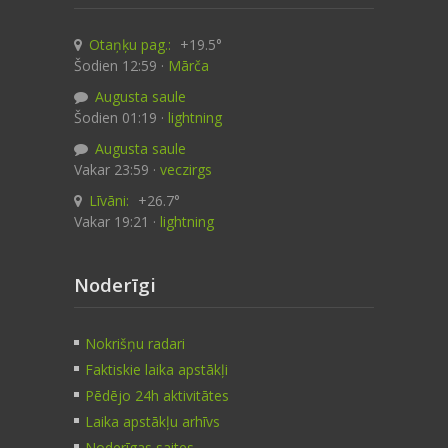
Otaņķu pag.:
+19.5°
Šodien 12:59 ·
Mārča
Augusta saule
Šodien 01:19 ·
lightning
Augusta saule
Vakar 23:59 ·
veczirgs
Līvāni:
+26.7°
Vakar 19:21 ·
lightning
Noderīgi
Nokrišņu radari
Faktiskie laika apstākļi
Pēdējo 24h aktivitātes
Laika apstākļu arhīvs
Noderīgas saites