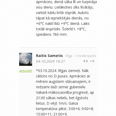
apmācies, dienā sāka līt un turpināja
visu dienu. Lielākoties sīks līņātājs,
varbūt kādu brīdi stiprāk. Auksts
tāpat kā iepriekšējās dienās, no
+6°C naktī līdz +9°C dienā. Laiks
totāli iesprūdis. Šobrīd t. +8°C,
spiediens 760 mm.
Raitis Sametis
- Rīga
- 1 novērojums
04.10.2024 10:21
0
0
*03.10.2024. Rīgas ziemeļi. Nāk
Atbildēt
ciklons no D puses. Apmācies ar
mēreni augstiem slāņainajiem, ir
redzami daži zemie gubenieki.
Vakarā mākoņaonība progresē, ap
21:00 sākas neliels, bet ilgstošs
lietus. D vējš 1m/s. Gaisa
temperatūra: plkst. 3:00+6; 9:00+8;
15:00+11; 21:00+9.