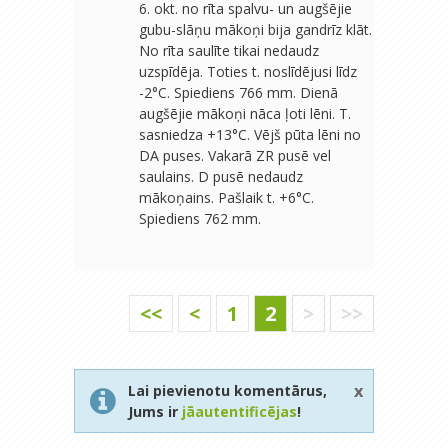
6. okt. no rīta spalvu- un augšējie
gubu-slāņu mākoņi bija gandrīz klāt.
No rīta saulīte tikai nedaudz
uzspīdēja. Toties t. noslīdējusi līdz
-2°C. Spiediens 766 mm. Dienā
augšējie mākoņi nāca ļoti lēni. T.
sasniedza +13°C. Vējš pūta lēni no
DA puses. Vakarā ZR pusē vel
saulains. D pusē nedaudz
mākoņains. Pašlaik t. +6°C.
Spiediens 762 mm.
<<
<
1
2
>
>>
x
Lai pievienotu komentārus,
Jums ir
jāautentificējas
!