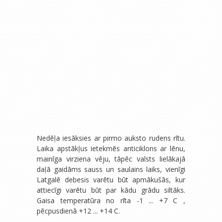
Nedēļa iesāksies ar pirmo auksto rudens rītu.
Laika apstākļus ietekmēs anticiklons ar lēnu,
mainīga virziena vēju, tāpēc valsts lielākajā
daļā gaidāms sauss un saulains laiks, vienīgi
Latgalē debesis varētu būt apmākušās, kur
attiecīgi varētu būt par kādu grādu siltāks.
Gaisa temperatūra no rīta -1 ... +7 C ,
pēcpusdienā +12 ... +14 C.