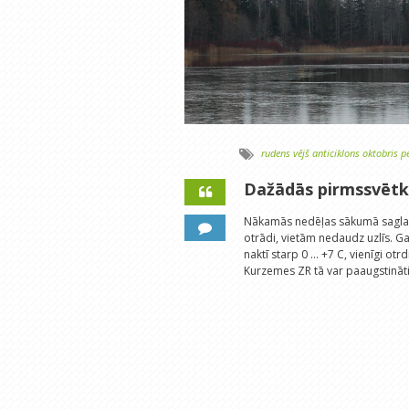
rudens
vējš
anticiklons
oktobris
p
Dažādās pirmssvēt
Nākamās nedēļas sākumā saglabās
otrādi, vietām nedaudz uzlīs. G
naktī starp 0 ... +7 C, vienīgi ot
Kurzemes ZR tā var paaugstināties