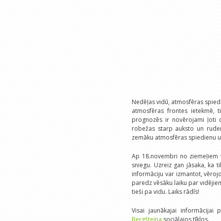
Nedēļas vidū, atmosfēras spiedi
atmosfēras frontes ietekmē, t
prognozēs ir novērojami ļoti 
robežas starp auksto un ruden
zemāku atmosfēras spiedienu un
Ap 18.novembri no ziemeļiem v
sniegu. Uzreiz gan jāsaka, ka t
informāciju var izmantot, vēroj
paredz vēsāku laiku par vidējiem
tieši pa vidu. Laiks rādīs!
Visai jaunākajai informācija
Bergšteina
sociālajos tīklos.