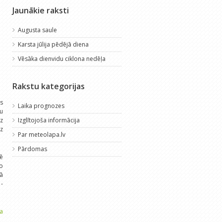
Jaunākie raksti
Augusta saule
Karsta jūlija pēdējā diena
Vēsāka dienvidu ciklona nedēļa
Rakstu kategorijas
ās
Laika prognozes
u
z
Izglītojoša informācija
z
Par meteolapa.lv
Pārdomas
ē
šo
ļā
 -
a