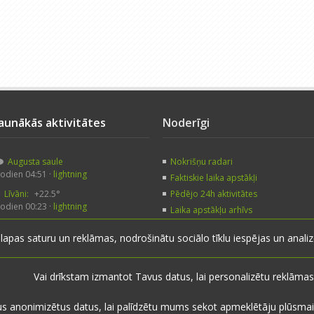
Jaunākās aktivitātes
Noderīgi
Augusta saule
Nokrišņu radari
odien 04:51 ·
lightning
Faktiskie laika apstākļi
Līvāni:
+22.5°
Pēdējo 24h aktivitātes
odien 00:23 ·
lightning
Laika apstākļu arhīvs
Augusta saule
Noderīgas saites
 lapas saturu un reklāmas, nodrošinātu sociālo tīklu iespējas un anal
odien 00:05 ·
veczirgs
Līvāni:
+26.0°
akar 21:17 ·
lightning
Vai drīkstam izmantot Tavus datus, lai personalizētu reklāmas
us anonimizētus datus, lai palīdzētu mums sekot apmeklētāju plūsmai