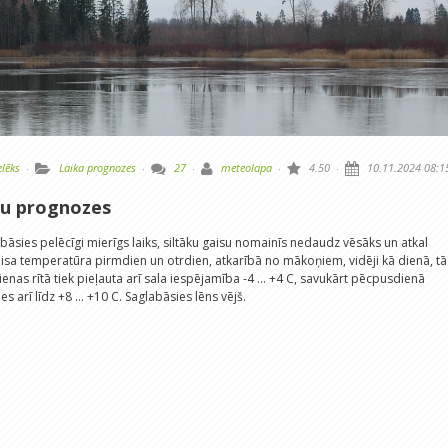
elēks
·
Laika prognozes
·
27
·
meteolapa
·
4.50
·
10.11.2024 08:1
ku prognozes
ies pelēcīgi mierīgs laiks, siltāku gaisu nomainīs nedaudz vēsāks un atkal
aisa temperatūra pirmdien un otrdien, atkarībā no mākoņiem, vidēji kā dienā, tā
rdienas rītā tiek pieļauta arī sala iespējamība -4 ... +4 C, savukārt pēcpusdienā
 arī līdz +8 ... +10 C. Saglabāsies lēns vējš.