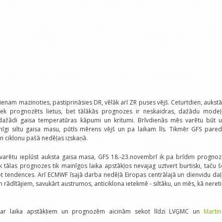
enam mazinoties, pastiprināsies DR, vēlāk arī ZR puses vējš. Ceturtdien, aukst
iek prognozēts lietus, bet tālākās prognozes ir neskaidras, dažādu modeļ
dažādi gaisa temperatūras kāpumi un kritumi. Brīvdienās mēs varētu būt u
īgi siltu gaisa masu, pūtīs mērens vējš un pa laikam līs. Tikmēr GFS pared
 ciklonu pašā nedēļas izskaņā.
arētu ieplūst auksta gaisa masa, GFS 18.-23.novembrī ik pa brīdim prognoz
ik tālas prognozes tik mainīgos laika apstākļos nevajag uztvert burtiski, taču 
ot tendences. Arī ECMWF īsajā darba nedēļā Eiropas centrālajā un dienvidu da
 rādītājiem, savukārt austrumos, anticiklona ietekmē - siltāku, un mēs, kā nereti
i par laika apstākļiem un prognozēm aicinām sekot līdzi LVĢMC un
Martin