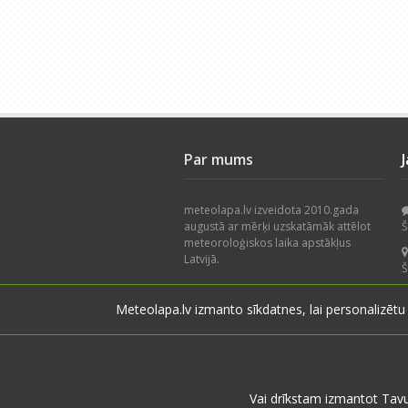
Par mums
meteolapa.lv izveidota 2010.gada
augustā ar mērķi uzskatāmāk attēlot
Š
meteoroloģiskos laika apstākļus
Latvijā.
Š
Piedāvājam nokrišņu radaru, faktisko
Meteolapa.lv izmanto sīkdatnes, lai personalizētu
laika apstākļu karti, datu arhīvu un
Š
lietotāju novērojumus. Projekts
izstrādāts, balstoties uz lietotāju
V
ieteikumiem.
Vai drīkstam izmantot Tav