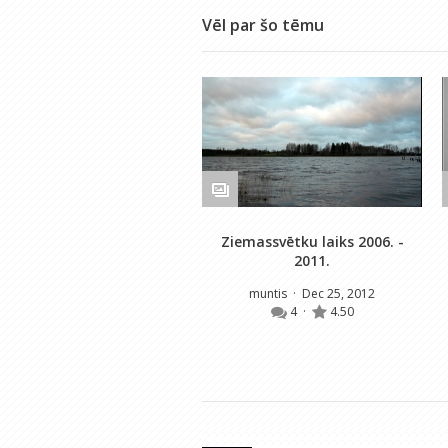
Vēl par šo tēmu
Ziemassvētku laiks 2006. -
2011.
muntis
· Dec 25, 2012
4
·
4.50