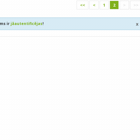
<<
<
1
2
>
>>
ums ir
jāautentificējas
!
x