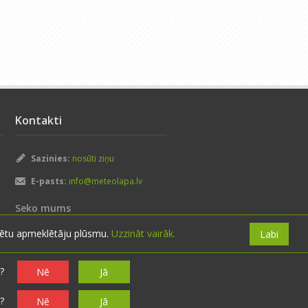
Kontakti
Sazinies:
nosūti ziņu
E-pasts:
info@meteolapa.lv
Seko mums
izētu apmeklētāju plūsmu.
Uzzināt vairāk.
Labi
?
Nē
Jā
?
Nē
Jā