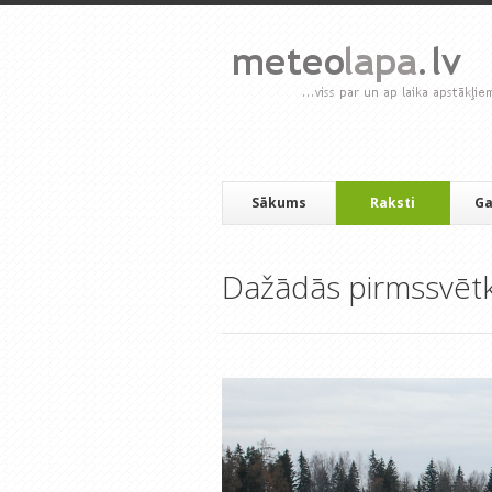
Sākums
Raksti
Ga
Dažādās pirmssvēt