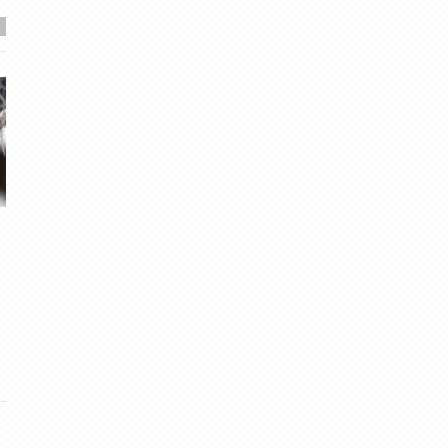
Rīgas rudens 2012
Košais lapkritis
gubumākonis
· Okt 20, 2012
Ceļotājs
· Okt 14, 2018
5
·
5.00
2
·
4.96