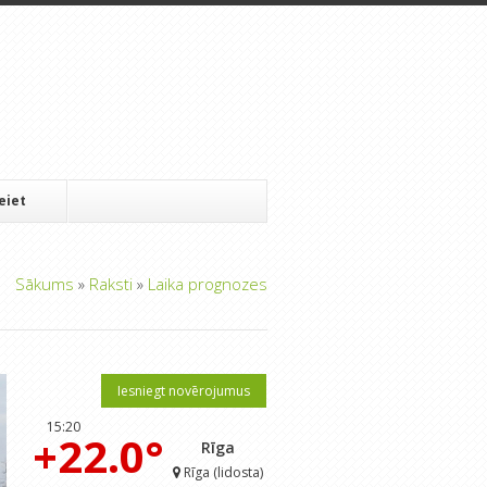
Ieiet
Sākums
»
Raksti
»
Laika prognozes
Iesniegt novērojumus
15:20
+22.0°
Rīga
Rīga (lidosta)