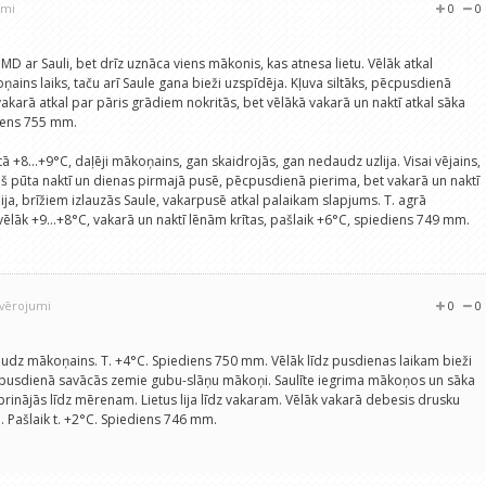
umi
0
0
MMD ar Sauli, bet drīz uznāca viens mākonis, kas atnesa lietu. Vēlāk atkal
ņains laiks, taču arī Saule gana bieži uzspīdēja. Kļuva siltāks, pēcpusdienā
vakarā atkal par pāris grādiem nokritās, bet vēlākā vakarā un naktī atkal sāka
diens 755 mm.
 rītā +8...+9°C, daļēji mākoņains, gan skaidrojās, gan nedaudz uzlija. Visai vējains,
jš pūta naktī un dienas pirmajā pusē, pēcpusdienā pierima, bet vakarā un naktī
ja, brīžiem izlauzās Saule, vakarpusē atkal palaikam slapjums. T. agrā
lāk +9...+8°C, vakarā un naktī lēnām krītas, pašlaik +6°C, spiediens 749 mm.
ovērojumi
0
0
daudz mākoņains. T. +4°C. Spiediens 750 mm. Vēlāk līdz pusdienas laikam bieži
ēcpusdienā savācās zemie gubu-slāņu mākoņi. Saulīte iegrima mākoņos un sāka
iprinājās līdz mērenam. Lietus lija līdz vakaram. Vēlāk vakarā debesis drusku
. Pašlaik t. +2°C. Spiediens 746 mm.