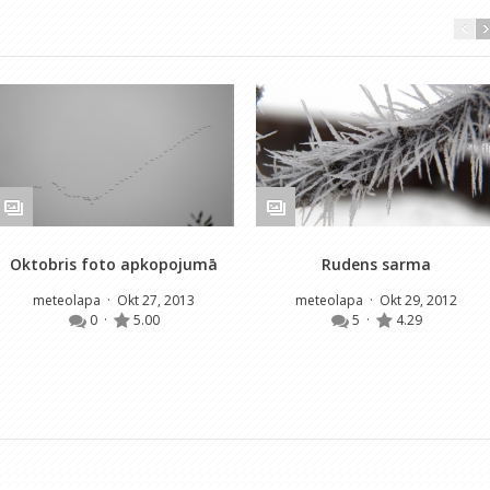
Oktobris foto apkopojumā
Rudens sarma
meteolapa
· Okt 27, 2013
meteolapa
· Okt 29, 2012
0
·
5.00
5
·
4.29