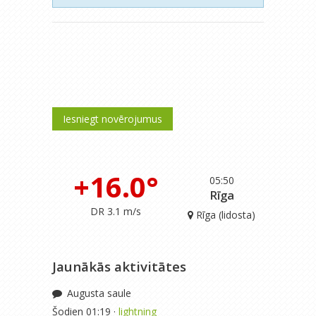
Iesniegt novērojumus
+16.0°
05:50
Rīga
DR 3.1 m/s
Rīga (lidosta)
Jaunākās aktivitātes
Augusta saule
Šodien 01:19 ·
lightning