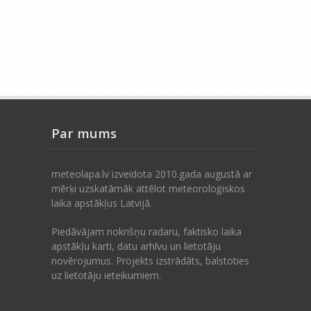
Par mums
meteolapa.lv izveidota 2010.gada augustā ar
mērķi uzskatāmāk attēlot meteoroloģiskos
laika apstākļus Latvijā.
Piedāvājam nokrišņu radaru, faktisko laika
apstākļu karti, datu arhīvu un lietotāju
novērojumus. Projekts izstrādāts, balstoties
uz lietotāju ieteikumiem.