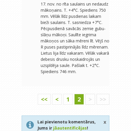
17. nov. no rīta saulains un nedaudz
mākoņains. T. +4°C. Spiediens 750
mm. Vēlāk līdz pusdienas laikam
bieži saulains. T. sasniedza +7°C.
Pēcpusdienā savācās zemie gubu-
slāņu mākoņi. Saulīte iegrima
mākoņos un sāka mēreni līt. Vējš no
R puses pastiprinājās līdz mērenam.
Lietus lija līdz vakaram. Vēlāk vakarā
debesis drusku noskaidrojās un
uzspīdēja saule. Pašlaik t. +2°C.
Spiediens 746 mm.
<<
<
1
2
>
>>
x
Lai pievienotu komentārus,
Jums ir
jāautentificējas
!