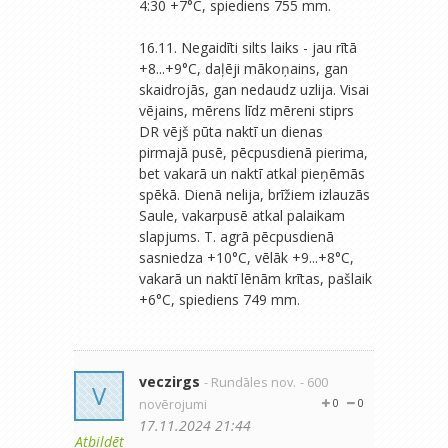
4:30 +7°C, spiediens 755 mm.
16.11. Negaidīti silts laiks - jau rītā
+8...+9°C, daļēji mākoņains, gan
skaidrojās, gan nedaudz uzlija. Visai
vējains, mērens līdz mēreni stiprs
DR vējš pūta naktī un dienas
pirmajā pusē, pēcpusdienā pierima,
bet vakarā un naktī atkal pieņēmās
spēkā. Dienā nelija, brīžiem izlauzās
Saule, vakarpusē atkal palaikam
slapjums. T. agrā pēcpusdienā
sasniedza +10°C, vēlāk +9...+8°C,
vakarā un naktī lēnām krītas, pašlaik
+6°C, spiediens 749 mm.
veczirgs
- Rundāles nov.
- 600
V
novērojumi
0
0
17.11.2024 21:44
Atbildēt