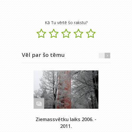
Kā Tu vērtē šo rakstu?
Vēl par šo tēmu
Ziemassvētku laiks 2006. -
Okt
2011.
m