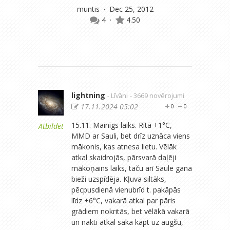
muntis
· Dec 25, 2012
4
·
4.50
lightning
- Līvāni
- 3669 novērojumi
17.11.2024 05:02
0
0
15.11. Mainīgs laiks. Rītā +1°C,
Atbildēt
MMD ar Sauli, bet drīz uznāca viens
mākonis, kas atnesa lietu. Vēlāk
atkal skaidrojās, pārsvarā daļēji
mākoņains laiks, taču arī Saule gana
bieži uzspīdēja. Kļuva siltāks,
pēcpusdienā vienubrīd t. pakāpās
līdz +6°C, vakarā atkal par pāris
grādiem nokritās, bet vēlākā vakarā
un naktī atkal sāka kāpt uz augšu,