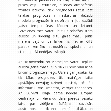
puses vējš. Ceturtdien, aukstās atmosfēras
frontes ietekmē, tiek prognozēts lietus, bet
tālākās prognozes ir neskaidras, dažādu
modeļu prognozēs ir novērojami ļoti dažādi
gaisa temperatūras kāpumi un kritumi.
Brīvdienās mēs varētu būt uz robežas starp
auksto un rudenīgi siltu gaisa masu, pūtīs
mērens vējš un pa laikam līs. Tikmēr GFS
paredz zemāku atmosfēras spiedienu un
ciklonu pašā nedēļas izskaņā.
Ap 18.novembri no ziemeļiem varētu ieplūst
auksta gaisa masa, GFS 18.-23.novembrī ik pa
brīdim prognozē sniegu. Uzreiz gan jāsaka, ka
tik tālas prognozes tik mainīgos laika
apstākļos nevajag uztvert burtiski, taču šo
informāciju var izmantot, vērojot tendences.
Arī ECMWF īsajā darba nedēļā Eiropas
centrālajā un dienvidu daļā paredz vēsāku
laiku par vidējiem rādītājiem, savukārt
austrumos, anticiklona ietekmē - siltāku, un