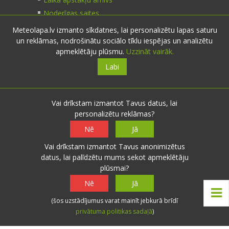
Noderīgas saites
Meteolapa.lv izmanto sīkdatnes, lai personalizētu lapas saturu
un reklāmas, nodrošinātu sociālo tīklu iespējas un analizētu
Kontakti
apmeklētāju plūsmu.
Uzzināt vairāk.
Labi
Sazinies:
nosūti ziņu
E-pasts:
info@meteolapa.lv
Vai drīkstam izmantot Tavus datus, lai
personalizētu reklāmas?
Seko mums
Nē
Jā
Vai drīkstam izmantot Tavus anonimizētus
datus, lai palīdzētu mums sekot apmeklētāju
plūsmai?
© 2026 meteolapa.lv. v2
Nē
Jā
Sākums
·
Raksti
·
Galerijas
·
Radars
·
Faktiskie
(šos uzstādījumus varat mainīt jebkurā brīdī
laika apstākļi
·
Sazināties
·
Privātuma politika
·
privātuma politikas sadaļā
)
Lietošanas noteikumi
·
Par mums