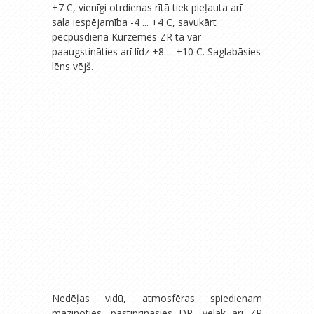
+7 C, vienīgi otrdienas rītā tiek pieļauta arī
sala iespējamība -4 ... +4 C, savukārt
pēcpusdienā Kurzemes ZR tā var
paaugstināties arī līdz +8 ... +10 C. Saglabāsies
lēns vējš.
Nedēļas vidū, atmosfēras spiedienam
mazinoties, pastiprināsies DR, vēlāk arī ZR