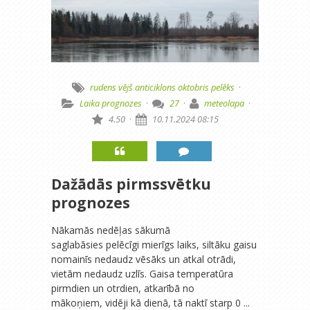
rudens
vējš
anticiklons
oktobris
pelēks
·
Laika prognozes
·
27
·
meteolapa
·
4.50
·
10.11.2024 08:15
Dažādās pirmssvētku
prognozes
Nākamās nedēļas sākumā
saglabāsies pelēcīgi mierīgs laiks, siltāku gaisu
nomainīs nedaudz vēsāks un atkal otrādi,
vietām nedaudz uzlīs. Gaisa temperatūra
pirmdien un otrdien, atkarībā no
mākoņiem, vidēji kā dienā, tā naktī starp 0 ...