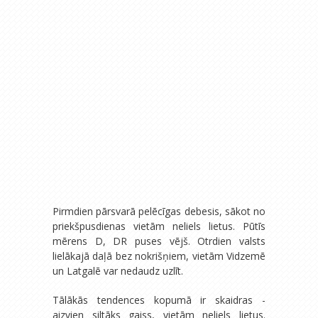
Pirmdien pārsvarā pelēcīgas debesis, sākot no
priekšpusdienas vietām neliels lietus. Pūtīs
mērens D, DR puses vējš. Otrdien valsts
lielākajā daļā bez nokrišņiem, vietām Vidzemē
un Latgalē var nedaudz uzlīt.
Tālākās tendences kopumā ir skaidras -
aizvien siltāks gaiss, vietām neliels lietus.