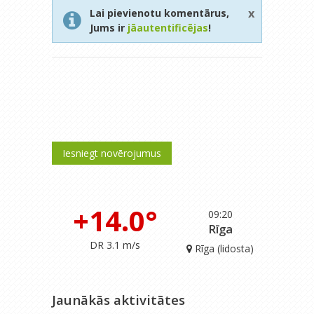
x
Lai pievienotu komentārus,
Jums ir
jāautentificējas
!
Iesniegt novērojumus
+14.0°
09:20
Rīga
DR 3.1 m/s
Rīga (lidosta)
Jaunākās aktivitātes