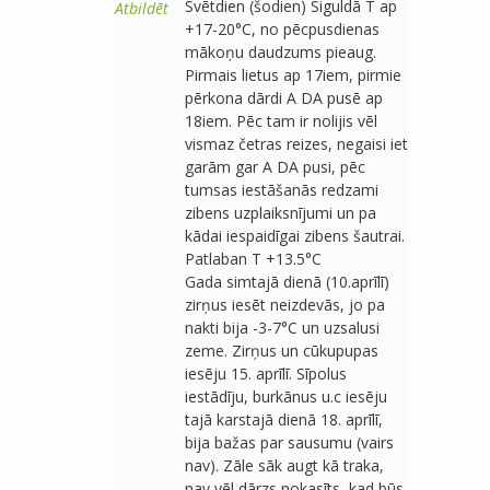
Svētdien (šodien) Siguldā T ap
Atbildēt
+17-20°C, no pēcpusdienas
mākoņu daudzums pieaug.
Pirmais lietus ap 17iem, pirmie
pērkona dārdi A DA pusē ap
18iem. Pēc tam ir nolijis vēl
vismaz četras reizes, negaisi iet
garām gar A DA pusi, pēc
tumsas iestāšanās redzami
zibens uzplaiksnījumi un pa
kādai iespaidīgai zibens šautrai.
Patlaban T +13.5°C
Gada simtajā dienā (10.aprīlī)
zirņus iesēt neizdevās, jo pa
nakti bija -3-7°C un uzsalusi
zeme. Zirņus un cūkupupas
iesēju 15. aprīlī. Sīpolus
iestādīju, burkānus u.c iesēju
tajā karstajā dienā 18. aprīlī,
bija bažas par sausumu (vairs
nav). Zāle sāk augt kā traka,
nav vēl dārzs nokasīts, kad būs