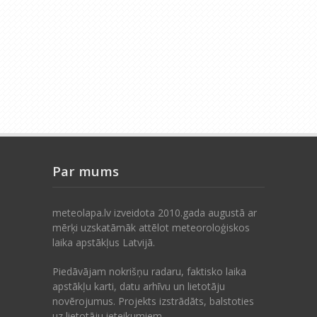
Par mums
meteolapa.lv izveidota 2010.gada augustā ar
mērķi uzskatāmāk attēlot meteoroloģiskos
laika apstākļus Latvijā.
Piedāvājam nokrišņu radaru, faktisko laika
apstākļu karti, datu arhīvu un lietotāju
novērojumus. Projekts izstrādāts, balstoties
uz lietotāju ieteikumiem.