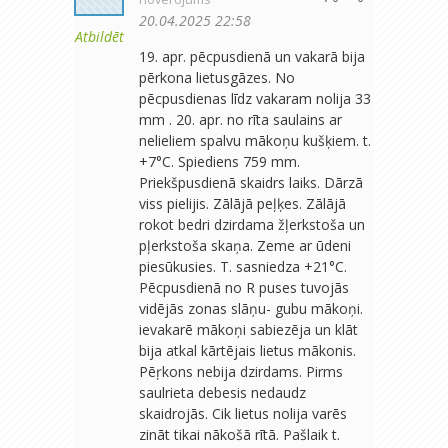
20.04.2025 22:58
Atbildēt
19. apr. pēcpusdienā un vakarā bija
pērkona lietusgāzes. No
pēcpusdienas līdz vakaram nolija 33
mm . 20. apr. no rīta saulains ar
nelieliem spalvu mākoņu kušķiem. t.
+7°C. Spiediens 759 mm.
Priekšpusdienā skaidrs laiks. Dārzā
viss pielijis. Zālājā peļķes. Zālājā
rokot bedri dzirdama žļerkstoša un
pļerkstoša skaņa. Zeme ar ūdeni
piesūkusies. T. sasniedza +21°C.
Pēcpusdienā no R puses tuvojās
vidējās zonas slāņu- gubu mākoņi.
ievakarē mākoņi sabiezēja un klāt
bija atkal kārtējais lietus mākonis.
Pēŗkons nebija dzirdams. Pirms
saulrieta debesis nedaudz
skaidrojās. Cik lietus nolija varēs
zināt tikai nākošā rītā. Pašlaik t.