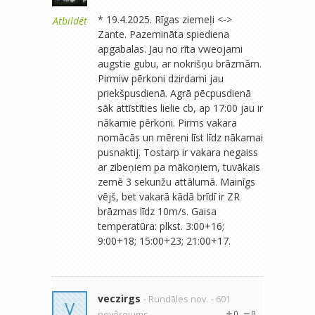
* 19.4.2025. Rīgas ziemeļi <->
Atbildēt
Zante. Pazemināta spiediena
apgabalas. Jau no rīta vweojami
augstie gubu, ar nokrišņu brāzmām.
Pirmiw pērkoni dzirdami jau
priekšpusdienā. Agrā pēcpusdienā
sāk attīstīties lielie cb, ap 17:00 jau ir
nākamie pērkoni. Pirms vakara
nomācās un mēreni līst līdz nākamai
pusnaktij. Tostarp ir vakara negaiss
ar zibeņiem pa mākoņiem, tuvākais
zemē 3 sekunžu attālumā. Mainīgs
vējš, bet vakarā kādā brīdī ir ZR
brāzmas līdz 10m/s. Gaisa
temperatūra: plkst. 3:00+16;
9:00+18; 15:00+23; 21:00+17.
veczirgs
- Rundāles nov.
- 601
V
novērojums
0
0