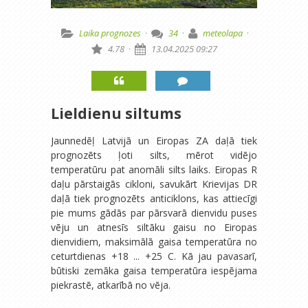
Laika prognozes
·
34
·
meteolapa
·
4.78
·
13.04.2025 09:27
Lieldienu siltums
Jaunnedēļ Latvijā un Eiropas ZA daļā tiek
prognozēts ļoti silts, mērot vidējo
temperatūru pat anomāli silts laiks. Eiropas R
daļu pārstaigās cikloni, savukārt Krievijas DR
daļā tiek prognozēts anticiklons, kas attiecīgi
pie mums gādās par pārsvarā dienvidu puses
vēju un atnesīs siltāku gaisu no Eiropas
dienvidiem, maksimālā gaisa temperatūra no
ceturtdienas +18 ... +25 C. Kā jau pavasarī,
būtiski zemāka gaisa temperatūra iespējama
piekrastē, atkarībā no vēja.