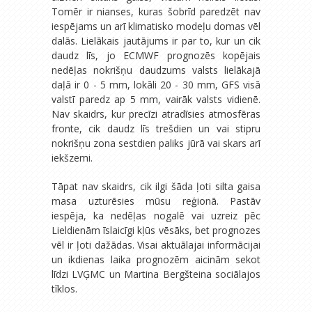
Tomēr ir nianses, kuras šobrīd paredzēt nav
iespējams un arī klimatisko modeļu domas vēl
dalās. Lielākais jautājums ir par to, kur un cik
daudz līs, jo ECMWF prognozēs kopējais
nedēļas nokrišņu daudzums valsts lielākajā
daļā ir 0 - 5 mm, lokāli 20 - 30 mm, GFS visā
valstī paredz ap 5 mm, vairāk valsts vidienē.
Nav skaidrs, kur precīzi atradīsies atmosfēras
fronte, cik daudz līs trešdien un vai stipru
nokrišņu zona sestdien paliks jūrā vai skars arī
iekšzemi.
Tāpat nav skaidrs, cik ilgi šāda ļoti silta gaisa
masa uzturēsies mūsu reģionā. Pastāv
iespēja, ka nedēļas nogalē vai uzreiz pēc
Lieldienām īslaicīgi kļūs vēsāks, bet prognozes
vēl ir ļoti dažādas. Visai aktuālajai informācijai
un ikdienas laika prognozēm aicinām sekot
līdzi LVĢMC un Martina Bergšteina sociālajos
tīklos.