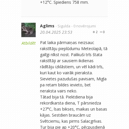
+12°C. Spiediens 758 mm.
Aglims
- Sigulda
- 0 novērojumi
20.04.2025 23:53
2
0
Pat laika pārmaiņas neizsauc
Atbildēt
rakstītāju pieplūdumu Meteolapā, tā
galīgi nīkst nost. Palikuši trīs štata
rakstītāji ar sausiem ikdienas
rādītāju izklāstiem, un vēl kādi trīs,
kuri kaut ko vairāk pieraksta.
Sievietes pazudušas pavisam, Migla
pa retam bildes ievieto, bet
neraksta vairs neko.
Tātad bija tā. Piektdiena bija
rekordkarsta diena, T pārsniedza
+27°C, īsas bikses, maikas un basas
kājas. Sestdien braucām uz
Svētciemu, kas pirms Salacgrīvas.
Tur bija pie ap +20°C, pēcpusdienā