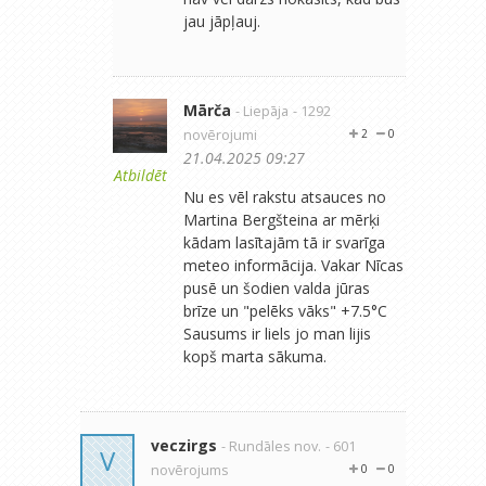
jau jāpļauj.
Mārča
- Liepāja
- 1292
novērojumi
2
0
21.04.2025 09:27
Atbildēt
Nu es vēl rakstu atsauces no
Martina Bergšteina ar mērķi
kādam lasītajām tā ir svarīga
meteo informācija. Vakar Nīcas
pusē un šodien valda jūras
brīze un "pelēks vāks" +7.5°C
Sausums ir liels jo man lijis
kopš marta sākuma.
veczirgs
- Rundāles nov.
- 601
V
novērojums
0
0