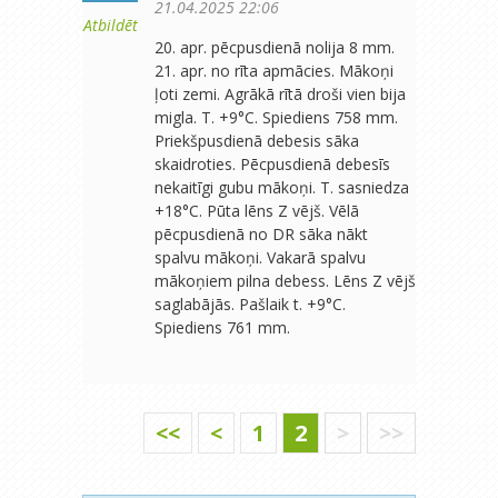
21.04.2025 22:06
Atbildēt
20. apr. pēcpusdienā nolija 8 mm.
21. apr. no rīta apmācies. Mākoņi
ļoti zemi. Agrākā rītā droši vien bija
migla. T. +9°C. Spiediens 758 mm.
Priekšpusdienā debesis sāka
skaidroties. Pēcpusdienā debesīs
nekaitīgi gubu mākoņi. T. sasniedza
+18°C. Pūta lēns Z vējš. Vēlā
pēcpusdienā no DR sāka nākt
spalvu mākoņi. Vakarā spalvu
mākoņiem pilna debess. Lēns Z vējš
saglabājās. Pašlaik t. +9°C.
Spiediens 761 mm.
<<
<
1
2
>
>>