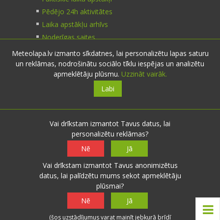
Pēdējo 24h aktivitātes
Laika apstākļu arhīvs
Noderīgas saites
Meteolapa.lv izmanto sīkdatnes, lai personalizētu lapas saturu
un reklāmas, nodrošinātu sociālo tīklu iespējas un analizētu
Kontakti
apmeklētāju plūsmu.
Uzzināt vairāk.
Labi
Sazinies:
nosūti ziņu
E-pasts:
info@meteolapa.lv
Vai drīkstam izmantot Tavus datus, lai
personalizētu reklāmas?
Seko mums
Nē
Jā
Vai drīkstam izmantot Tavus anonimizētus
datus, lai palīdzētu mums sekot apmeklētāju
plūsmai?
© 2026 meteolapa.lv. v2
Nē
Jā
Sākums
·
Raksti
·
Galerijas
·
Radars
·
Faktiskie
(šos uzstādījumus varat mainīt jebkurā brīdī