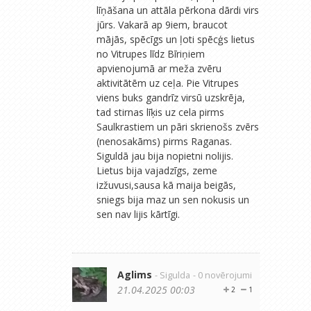
līņāšana un attāla pērkona dārdi virs
jūrs. Vakarā ap 9iem, braucot
mājās, spēcīgs un ļoti spēcģs lietus
no Vitrupes līdz Bīriņiem
apvienojumā ar meža zvēru
aktivitātēm uz ceļa. Pie Vitrupes
viens buks gandrīz virsū uzskrēja,
tad stirnas līķis uz cela pirms
Saulkrastiem un pāri skrienošs zvērs
(nenosakāms) pirms Raganas.
Siguldā jau bija nopietni nolijis.
Lietus bija vajadzīgs, zeme
izžuvusi,sausa kā maija beigās,
sniegs bija maz un sen nokusis un
sen nav lijis kārtīgi.
Aglims
- Sigulda
- 0 novērojumi
21.04.2025 00:03
2
1