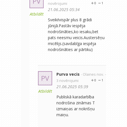
PV
novērojumi
0
1
21.06.2025 05:34
Atbildēt
Sveiki!vispār plus 8 grādi
jūnijā.Pastāv iespēja
nodrošināties,ko iesaku,bet
pats neesmu veicis.Austersēņu
micēlijs.(savdabīga iespēja
nodrošināties ar pārtiku)
Purva vecis
- Olaines nov.
-
PV
3 novērojumi
0
1
21.06.2025 05:39
Atbildēt
Publiskā karadarbība
nodrošina zināmas T
izmaiņas ar nokrišņu
maiņu.