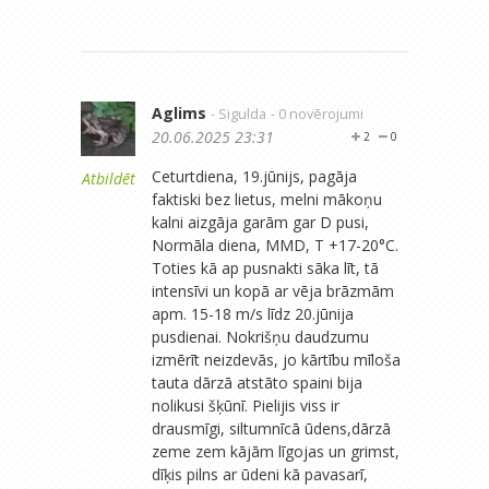
Aglims
- Sigulda
- 0 novērojumi
20.06.2025 23:31
2
0
Ceturtdiena, 19.jūnijs, pagāja
Atbildēt
faktiski bez lietus, melni mākoņu
kalni aizgāja garām gar D pusi,
Normāla diena, MMD, T +17-20°C.
Toties kā ap pusnakti sāka līt, tā
intensīvi un kopā ar vēja brāzmām
apm. 15-18 m/s līdz 20.jūnija
pusdienai. Nokrišņu daudzumu
izmērīt neizdevās, jo kārtību mīloša
tauta dārzā atstāto spaini bija
nolikusi šķūnī. Pielijis viss ir
drausmīgi, siltumnīcā ūdens,dārzā
zeme zem kājām līgojas un grimst,
dīķis pilns ar ūdeni kā pavasarī,