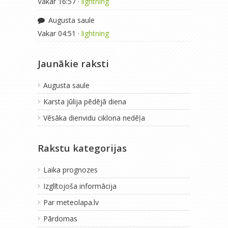
Vakar 16:57 ·
lightning
Augusta saule
Vakar 04:51 ·
lightning
Jaunākie raksti
Augusta saule
Karsta jūlija pēdējā diena
Vēsāka dienvidu ciklona nedēļa
Rakstu kategorijas
Laika prognozes
Izglītojoša informācija
Par meteolapa.lv
Pārdomas