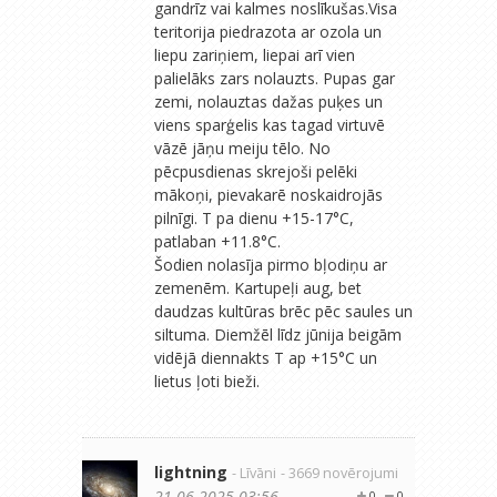
gandrīz vai kalmes noslīkušas.Visa
teritorija piedrazota ar ozola un
liepu zariņiem, liepai arī vien
palielāks zars nolauzts. Pupas gar
zemi, nolauztas dažas puķes un
viens sparģelis kas tagad virtuvē
vāzē jāņu meiju tēlo. No
pēcpusdienas skrejoši pelēki
mākoņi, pievakarē noskaidrojās
pilnīgi. T pa dienu +15-17°C,
patlaban +11.8°C.
Šodien nolasīja pirmo bļodiņu ar
zemenēm. Kartupeļi aug, bet
daudzas kultūras brēc pēc saules un
siltuma. Diemžēl līdz jūnija beigām
vidējā diennakts T ap +15°C un
lietus ļoti bieži.
lightning
- Līvāni
- 3669 novērojumi
21.06.2025 03:56
0
0