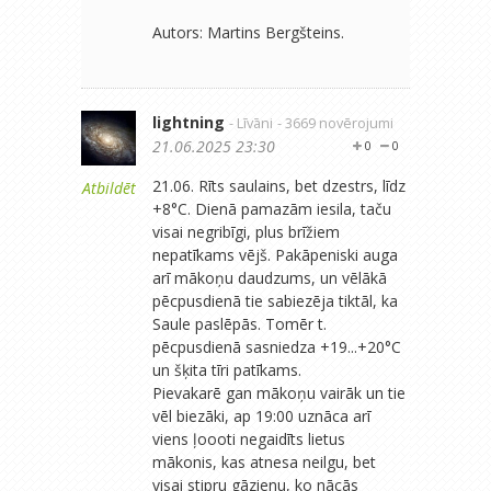
Autors: Martins Bergšteins.
lightning
- Līvāni
- 3669 novērojumi
21.06.2025 23:30
0
0
21.06. Rīts saulains, bet dzestrs, līdz
Atbildēt
+8°C. Dienā pamazām iesila, taču
visai negribīgi, plus brīžiem
nepatīkams vējš. Pakāpeniski auga
arī mākoņu daudzums, un vēlākā
pēcpusdienā tie sabiezēja tiktāl, ka
Saule paslēpās. Tomēr t.
pēcpusdienā sasniedza +19...+20°C
un šķita tīri patīkams.
Pievakarē gan mākoņu vairāk un tie
vēl biezāki, ap 19:00 uznāca arī
viens ļoooti negaidīts lietus
mākonis, kas atnesa neilgu, bet
visai stipru gāzienu, ko nācās