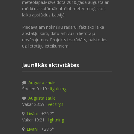
meteolapa.lv izveidota 2010.gada augustā ar
mērķi uzskatāmāk attēlot meteoroloģiskos
laika apstākļus Latvijā.
Piedāvājam nokrišņu radaru, faktisko laika
apstākļu karti, datu arhīvu un lietotāju
novērojumus. Projekts izstrādāts, balstoties
uz lietotāju ieteikumiem.
Jaunākās aktivitātes
Augusta saule
Šodien 01:19 ·
lightning
Augusta saule
Vakar 23:59 ·
veczirgs
Līvāni:
+26.7°
Vakar 19:21 ·
lightning
Līvāni:
+28.6°