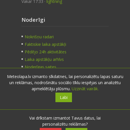
Vakar 17:33 ·
lightning
Noderīgi
Nokrišņu radari
Faktiskie laika apstākļi
Pēdējo 24h aktivitātes
Laika apstākļu arhīvs
Noderīgas saites
Meteolapa.lv izmanto sīkdatnes, lai personalizētu lapas saturu
un reklāmas, nodrošinātu sociālo tīklu iespējas un analizētu
Kontakti
apmeklētāju plūsmu.
Uzzināt vairāk.
Labi
Sazinies:
nosūti ziņu
E-pasts:
info@meteolapa.lv
Vai drīkstam izmantot Tavus datus, lai
personalizētu reklāmas?
Seko mums