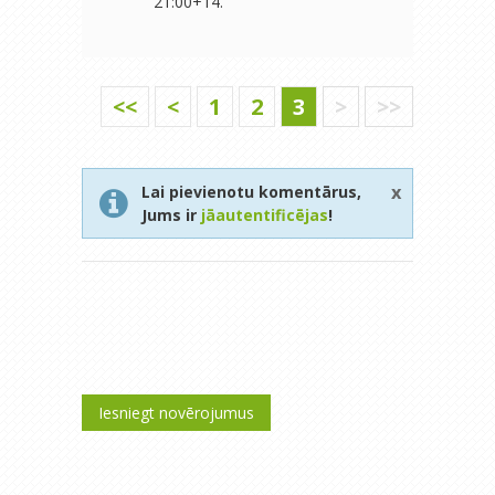
21:00+14.
<<
<
1
2
3
>
>>
x
Lai pievienotu komentārus,
Jums ir
jāautentificējas
!
Iesniegt novērojumus