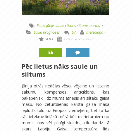
lietus
jūnijs
saule
ciklons
siltums
norma
·
Laika prognozes
·
67
·
meteolapa
·
4.83
·
08.06.2025 09:00
Pēc lietus nāks saule un
siltums
Jūnija otrās nedēļas vēso, vējaino un lietaino
sākumu kompensēs anticiklons, kas
pakāpeniski līdz mums atnesīs arī siltāku gaisa
masu. No ceturtdienas karsta gaisa masa
ieplūdīs tālu uz Eiropas ziemeļiem, bet tā kā
tās ietekme lielākā mērā būs uz rietumiem no
mums, nav vēl pilnīgi skaidrs, cik daudz tā
skars Latviju. Gaisa temperatūra līdz