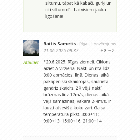
siltumu, tāpat kā kabači, gurķi un
citi siltummīļi. Lai visiem jauka
līgošana!
Raitis Sametis
- Rīga
- 1 novērojums
21.06.2025 09:37
0
0
*20.6.2025. Rīgas ziemeļi. Ciklons
Atbildēt
aiziet A virzienā. Naktī un rītā līdz
8:00 apmācies, līņā. Dienas laikā
pakāpeniski skaidrojas, saulrietā
gandrīz skaidrs. ZR vējš naktī
brāzmas līdz 17m/s, dienas laikā
vējš samazinās, vakarā 2-4m/s. Ir
lauzti atsevišķi koku zari. Gaisa
temperatūra plkst. 3:00+11;
9:00+13; 15:00+16; 21:00+14.