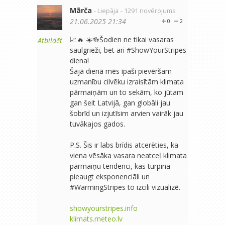
Mārča
- Liepāja
- 1291 novērojums
21.06.2025 21:34
0
2
📈🔥 ☀️🍻Šodien ne tikai vasaras
Atbildēt
saulgrieži, bet arī #ShowYourStripes
diena!
Šajā dienā mēs īpaši pievēršam
uzmanību cilvēku izraisītām klimata
pārmaiņām un to sekām, ko jūtam
gan šeit Latvijā, gan globāli jau
šobrīd un izjutīsim arvien vairāk jau
tuvākajos gados.
P.S. Šis ir labs brīdis atcerēties, ka
viena vēsāka vasara neatceļ klimata
pārmaiņu tendenci, kas turpina
pieaugt eksponenciāli un
#WarmingStripes to izcili vizualizē.
showyourstripes.info
klimats.meteo.lv