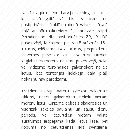
Naktī uz pirmdienu Latviju sasniegs ciklons,
kas savā gaitā vēl tikai veidosies un
pastiprināsies. Naktī un dienā valsts lielākajā
daļā ar pārtraukumiem līs, daudzviet stipri.
Pirmdien no rīta pastiprināsies ZR, R, DR
puses vējš, Kurzemes piekrastē brāzmās 15 -
19 m/s, iekšzemē 14 - 18 m/s, pēcpusdienā
Vidzemes piekrastē 20 - 24 m/s. Otrdien
saglabāsies mērens rietumu puses vējš, naktī
vēl Vidzemē turpināsies galvenokārt neliels
lietus, bet teritorijas lielākajā daļā plaši
nokrišņu nav paredzami.
Trešdien Latviju varētu šķērsot nākamais
ciklons, nesot galvenokārt nelielu vietām
mērenu lietu. Kurzemē debesis skaidrosies un
visdrīzāk sāksies saulainu un sausu dienu
periods. Vēl ceturtdien vietām valsts
austrumos iespējama kāda lietus lāse, bet
kopumā no ceturtdienas līdz svētdienai