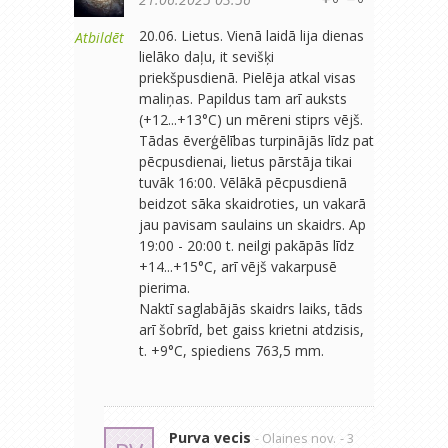
20.06. Lietus. Vienā laidā lija dienas
Atbildēt
lielāko daļu, it sevišķi
priekšpusdienā. Pielēja atkal visas
maliņas. Papildus tam arī auksts
(+12...+13°C) un mēreni stiprs vējš.
Tādas ēverģēlības turpinājās līdz pat
pēcpusdienai, lietus pārstāja tikai
tuvāk 16:00. Vēlākā pēcpusdienā
beidzot sāka skaidroties, un vakarā
jau pavisam saulains un skaidrs. Ap
19:00 - 20:00 t. neilgi pakāpās līdz
+14...+15°C, arī vējš vakarpusē
pierima.
Naktī saglabājās skaidrs laiks, tāds
arī šobrīd, bet gaiss krietni atdzisis,
t. +9°C, spiediens 763,5 mm.
Purva vecis
- Olaines nov.
- 3