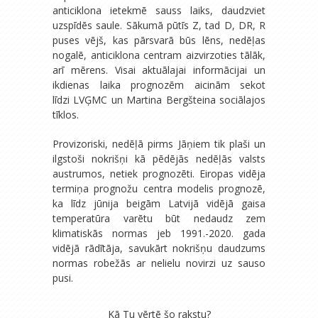
anticiklona ietekmē sauss laiks, daudzviet
uzspīdēs saule. Sākumā pūtīs Z, tad D, DR, R
puses vējš, kas pārsvarā būs lēns, nedēļas
nogalē, anticiklona centram aizvirzoties tālāk,
arī mērens. Visai aktuālajai informācijai un
ikdienas laika prognozēm aicinām sekot
līdzi LVĢMC un Martina Bergšteina sociālajos
tīklos.
Provizoriski, nedēļā pirms Jāņiem tik plaši un
ilgstoši nokrišņi kā pēdējās nedēļās valsts
austrumos, netiek prognozēti. Eiropas vidēja
termiņa prognožu centra modelis prognozē,
ka līdz jūnija beigām Latvijā vidējā gaisa
temperatūra varētu būt nedaudz zem
klimatiskās normas jeb 1991.-2020. gada
vidējā rādītāja, savukārt nokrišņu daudzums
normas robežās ar nelielu novirzi uz sauso
pusi.
Kā Tu vērtē šo rakstu?