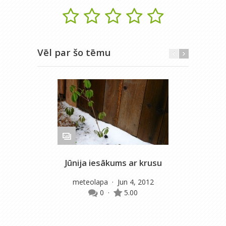
Vēl par šo tēmu
Jūnija iesākums ar krusu
M
meteolapa
· Jun 4, 2012
0
·
5.00