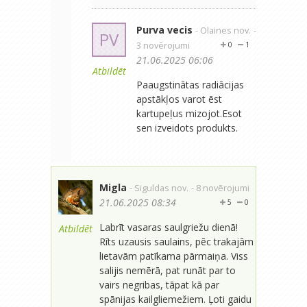
Purva vecis
- Olaines nov.
-
PV
3 novērojumi
0
1
21.06.2025 06:06
Atbildēt
Paaugstinātas radiācijas
apstākļos varot ēst
kartupeļus mizojot.Esot
sen izveidots produkts.
Migla
- Siguldas nov.
- 8 novērojumi
21.06.2025 08:34
5
0
Labrīt vasaras saulgriežu dienā!
Atbildēt
Rīts uzausis saulains, pēc trakajām
lietavām patīkama pārmaiņa. Viss
salijis nemērā, pat runāt par to
vairs negribas, tāpat kā par
spānijas kailgliemežiem. Ļoti gaidu