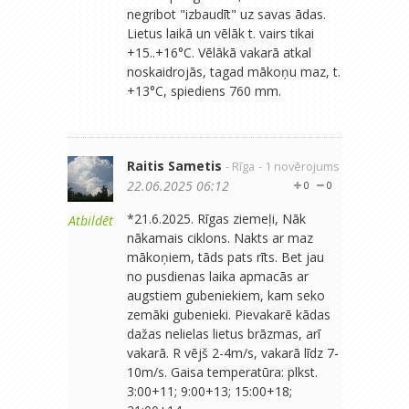
negribot "izbaudīt" uz savas ādas.
Lietus laikā un vēlāk t. vairs tikai
+15..+16°C. Vēlākā vakarā atkal
noskaidrojās, tagad mākoņu maz, t.
+13°C, spiediens 760 mm.
Raitis Sametis
- Rīga
- 1 novērojums
22.06.2025 06:12
0
0
*21.6.2025. Rīgas ziemeļi, Nāk
Atbildēt
nākamais ciklons. Nakts ar maz
mākoņiem, tāds pats rīts. Bet jau
no pusdienas laika apmacās ar
augstiem gubeniekiem, kam seko
zemāki gubenieki. Pievakarē kādas
dažas nelielas lietus brāzmas, arī
vakarā. R vējš 2-4m/s, vakarā līdz 7-
10m/s. Gaisa temperatūra: plkst.
3:00+11; 9:00+13; 15:00+18;