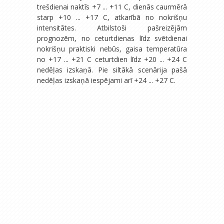
trešdienai naktīs +7 ... +11 C, dienās caurmērā
starp +10 ... +17 C, atkarībā no nokrišņu
intensitātes. Atbilstoši pašreizējām
prognozēm, no ceturtdienas līdz svētdienai
nokrišņu praktiski nebūs, gaisa temperatūra
no +17 ... +21 C ceturtdien līdz +20 ... +24 C
nedēļas izskaņā. Pie siltākā scenārija pašā
nedēļas izskaņā iespējami arī +24 ... +27 C.