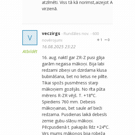
atzīmēti. Viss tā kā norimst,aizejot A
virzienā.
veczirgs
- Rundāles nov.
- 600
V
novērojumi
1
0
16.08.2025 23:22
Atbildēt
16. aug. naktī gar ZR-Z pusi gāja
garām negaisa mākoņi. Bija labi
redzami zibeņi un dzirdama klusa
bubināšana, bet no lietus ne pilīte.
Tikai spožs pusmēness starp
mākoņiem gozējās. No rīta pūta
mērens R-ZR vējš. T. +18°C.
Spiediens 760 mm. Debesis
mākoņainas, bet saule arī bieži
redzama. Pusdienas laikā debesīs
zemie gubu-slāņu mākoņi.
Pēcpusdienā t. pakapās līdz +24°C.
Virs mums mākoņos bija robeža