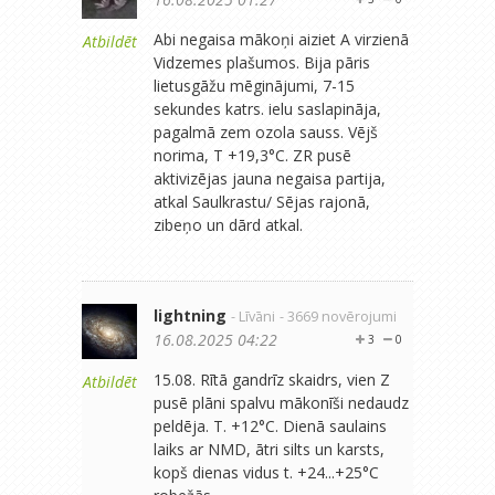
Abi negaisa mākoņi aiziet A virzienā
Atbildēt
Vidzemes plašumos. Bija pāris
lietusgāžu mēginājumi, 7-15
sekundes katrs. ielu saslapināja,
pagalmā zem ozola sauss. Vējš
norima, T +19,3°C. ZR pusē
aktivizējas jauna negaisa partija,
atkal Saulkrastu/ Sējas rajonā,
zibeņo un dārd atkal.
lightning
- Līvāni
- 3669 novērojumi
16.08.2025 04:22
3
0
15.08. Rītā gandrīz skaidrs, vien Z
Atbildēt
pusē plāni spalvu mākonīši nedaudz
peldēja. T. +12°C. Dienā saulains
laiks ar NMD, ātri silts un karsts,
kopš dienas vidus t. +24...+25°C