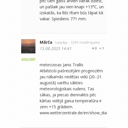
pēc tam gaiss arvien vairāk dziest,
un pašlaik jau vien knapi +13°C, un
izskatās, ka līdz rītam būs tāpat kā
vakar. Spiediens 771 mm.
Mārča
- Liepāja
- 1291 novērojums
15.08.2025 14:41
0
1
Atbildēt
‪meteoziņas‬ Janis Trallis
Atbilstoši pašreizējām prognozēm
jau nākamās nedēļas vidū (20.-21.
augustā) varētu sākties
meteoroloģiskais rudens. Tas
sākas, ja piecas diennaktis pēc
kārtas vidējā gaisa temperatūra ir
zem +15 grādiem.
www.wetterzentrale.de/en/show_diag...