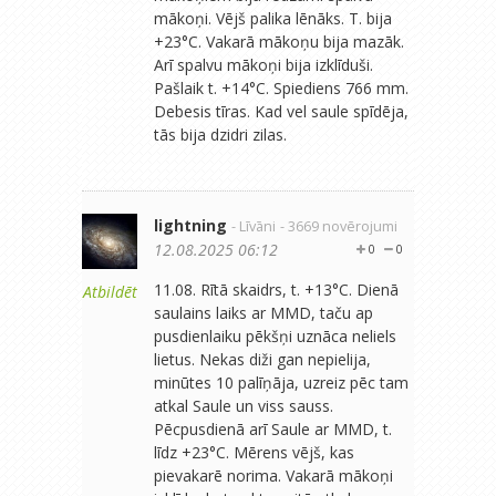
mākoņi. Vējš palika lēnāks. T. bija
+23°C. Vakarā mākoņu bija mazāk.
Arī spalvu mākoņi bija izklīduši.
Pašlaik t. +14°C. Spiediens 766 mm.
Debesis tīras. Kad vel saule spīdēja,
tās bija dzidri zilas.
lightning
- Līvāni
- 3669 novērojumi
12.08.2025 06:12
0
0
11.08. Rītā skaidrs, t. +13°C. Dienā
Atbildēt
saulains laiks ar MMD, taču ap
pusdienlaiku pēkšņi uznāca neliels
lietus. Nekas diži gan nepielija,
minūtes 10 palīņāja, uzreiz pēc tam
atkal Saule un viss sauss.
Pēcpusdienā arī Saule ar MMD, t.
līdz +23°C. Mērens vējš, kas
pievakarē norima. Vakarā mākoņi