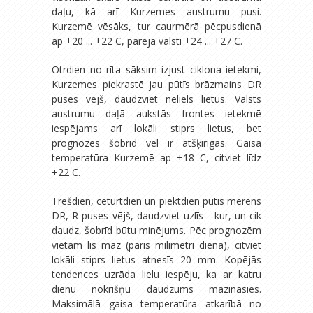
daļu, kā arī Kurzemes austrumu pusi.
Kurzemē vēsāks, tur caurmērā pēcpusdienā
ap +20 ... +22 C, pārējā valstī +24 ... +27 C.
Otrdien no rīta sāksim izjust ciklona ietekmi,
Kurzemes piekrastē jau pūtīs brāzmains DR
puses vējš, daudzviet neliels lietus. Valsts
austrumu daļā aukstās frontes ietekmē
iespējams arī lokāli stiprs lietus, bet
prognozes šobrīd vēl ir atšķirīgas. Gaisa
temperatūra Kurzemē ap +18 C, citviet līdz
+22 C.
Trešdien, ceturtdien un piektdien pūtīs mērens
DR, R puses vējš, daudzviet uzlīs - kur, un cik
daudz, šobrīd būtu minējums. Pēc prognozēm
vietām līs maz (pāris milimetri dienā), citviet
lokāli stiprs lietus atnesīs 20 mm. Kopējās
tendences uzrāda lielu iespēju, ka ar katru
dienu nokrišņu daudzums mazināsies.
Maksimālā gaisa temperatūra atkarībā no