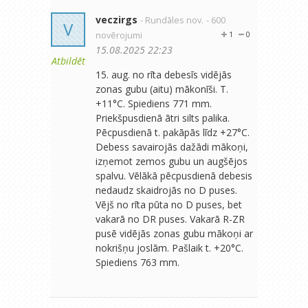
veczirgs
- Rundāles nov.
- 600
V
novērojumi
1
0
15.08.2025 22:23
Atbildēt
15. aug. no rīta debesīs vidējās
zonas gubu (aitu) mākonīši. T.
+11°C. Spiediens 771 mm.
Priekšpusdienā ātri silts palika.
Pēcpusdienā t. pakāpās līdz +27°C.
Debess savairojās dažādi mākoņi,
izņemot zemos gubu un augšējos
spalvu. Vēlākā pēcpusdienā debesis
nedaudz skaidrojās no D puses.
Vējš no rīta pūta no D puses, bet
vakarā no DR puses. Vakarā R-ZR
pusē vidējās zonas gubu mākoņi ar
nokrišņu joslām. Pašlaik t. +20°C.
Spiediens 763 mm.