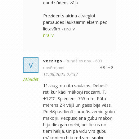
daudz ūdens zāļu.
Prezidents aicina atvieglot
pārbaudes lauksaimniekiem pēc
lietavām - nra.lv
nra.lv
veczirgs
- Rundāles nov.
- 600
V
novērojumi
0
0
11.08.2025 22:37
Atbildēt
11. aug. no rīta saulains. Debesīs
reti kur kādi mākoņi redzami. T.
+12°C. Spiediens 765 mm. Pūta
mērens ZR vējš un gaiss bija vēss.
Priekšpusdienā saradās zemie gubu
mākoņi. Pēcpusdienā gubu mākoņi
bija diezgan melni, bet lietus no
tiem nelija. Un pa vidu virs gubu
mākoņiem bija redzami spalvu