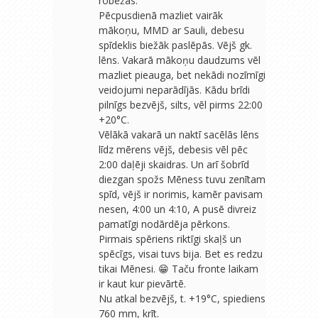
robežās.
Pēcpusdienā mazliet vairāk
mākoņu, MMD ar Sauli, debesu
spīdeklis biežāk paslēpās. Vējš gk.
lēns. Vakarā mākoņu daudzums vēl
mazliet pieauga, bet nekādi nozīmīgi
veidojumi neparādījās. Kādu brīdi
pilnīgs bezvējš, silts, vēl pirms 22:00
+20°C.
Vēlākā vakarā un naktī sacēlās lēns
līdz mērens vējš, debesis vēl pēc
2:00 daļēji skaidras. Un arī šobrīd
diezgan spožs Mēness tuvu zenītam
spīd, vējš ir norimis, kamēr pavisam
nesen, 4:00 un 4:10, A pusē divreiz
pamatīgi nodārdēja pērkons.
Pirmais spēriens riktīgi skaļš un
spēcīgs, visai tuvs bija. Bet es redzu
tikai Mēnesi. 😁 Taču fronte laikam
ir kaut kur pievārtē.
Nu atkal bezvējš, t. +19°C, spiediens
760 mm, krīt.