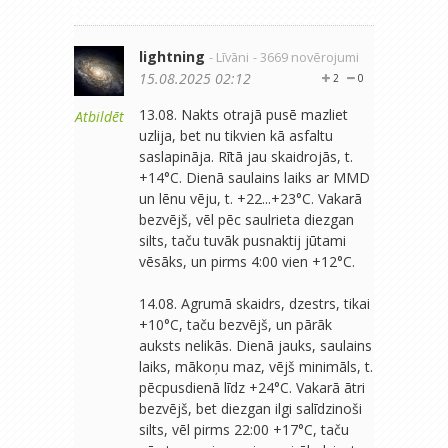
lightning
- Līvāni
- 3669 novērojumi
15.08.2025 02:12
2
0
13.08. Nakts otrajā pusē mazliet
Atbildēt
uzlija, bet nu tikvien kā asfaltu
saslapināja. Rītā jau skaidrojās, t.
+14°C. Dienā saulains laiks ar MMD
un lēnu vēju, t. +22...+23°C. Vakarā
bezvējš, vēl pēc saulrieta diezgan
silts, taču tuvāk pusnaktij jūtami
vēsāks, un pirms 4:00 vien +12°C.
14.08. Agrumā skaidrs, dzestrs, tikai
+10°C, taču bezvējš, un pārāk
auksts nelikās. Dienā jauks, saulains
laiks, mākoņu maz, vējš minimāls, t.
pēcpusdienā līdz +24°C. Vakarā ātri
bezvējš, bet diezgan ilgi salīdzinoši
silts, vēl pirms 22:00 +17°C, taču