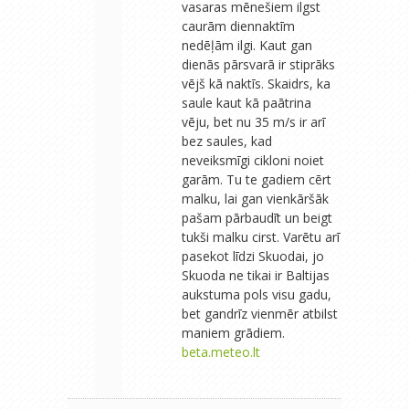
vasaras mēnešiem ilgst
caurām diennaktīm
nedēļām ilgi. Kaut gan
dienās pārsvarā ir stiprāks
vējš kā naktīs. Skaidrs, ka
saule kaut kā paātrina
vēju, bet nu 35 m/s ir arī
bez saules, kad
neveiksmīgi cikloni noiet
garām. Tu te gadiem cērt
malku, lai gan vienkāršāk
pašam pārbaudīt un beigt
tukši malku cirst. Varētu arī
pasekot līdzi Skuodai, jo
Skuoda ne tikai ir Baltijas
aukstuma pols visu gadu,
bet gandrīz vienmēr atbilst
maniem grādiem.
beta.meteo.lt