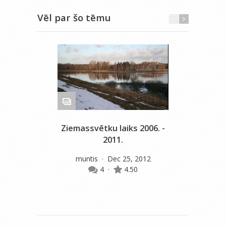
Vēl par šo tēmu
Ziemassvētku laiks 2006. -
D
2011.
muntis
· Dec 25, 2012
4
·
4.50