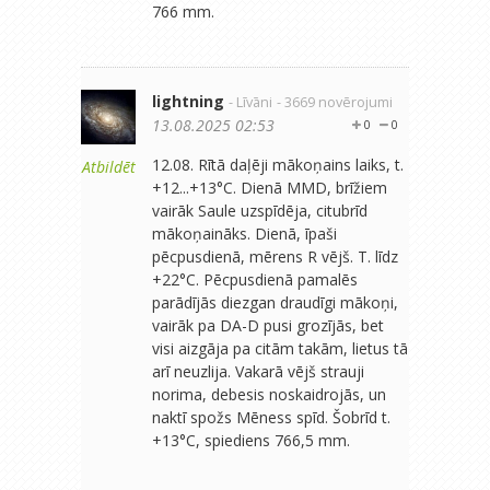
766 mm.
lightning
- Līvāni
- 3669 novērojumi
13.08.2025 02:53
0
0
12.08. Rītā daļēji mākoņains laiks, t.
Atbildēt
+12...+13°C. Dienā MMD, brīžiem
vairāk Saule uzspīdēja, citubrīd
mākoņaināks. Dienā, īpaši
pēcpusdienā, mērens R vējš. T. līdz
+22°C. Pēcpusdienā pamalēs
parādījās diezgan draudīgi mākoņi,
vairāk pa DA-D pusi grozījās, bet
visi aizgāja pa citām takām, lietus tā
arī neuzlija. Vakarā vējš strauji
norima, debesis noskaidrojās, un
naktī spožs Mēness spīd. Šobrīd t.
+13°C, spiediens 766,5 mm.