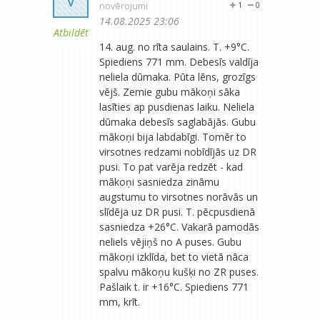
novērojumi
1
0
14.08.2025 23:06
Atbildēt
14. aug. no rīta saulains. T. +9°C.
Spiediens 771 mm. Debesīs valdīja
neliela dūmaka. Pūta lēns, grozīgs
vējš. Zemie gubu mākoņi sāka
lasīties ap pusdienas laiku. Neliela
dūmaka debesīs saglabājās. Gubu
mākoņi bija labdabīgi. Tomēr to
virsotnes redzami nobīdījās uz DR
pusi. To pat varēja redzēt - kad
mākoņi sasniedza zināmu
augstumu to virsotnes norāvās un
slīdēja uz DR pusi. T. pēcpusdienā
sasniedza +26°C. Vakarā pamodās
neliels vējiņš no A puses. Gubu
mākoņi izklīda, bet to vietā nāca
spalvu mākoņu kušķi no ZR puses.
Pašlaik t. ir +16°C. Spiediens 771
mm, krīt.