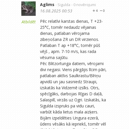
Aglims
- Sigulda
- 0 novērojumi
16.08.2025 00:53
4
0
Pēc relatīvi karstas dienas, T +23-
Atbildēt
25°C, tomēr nedaudz vējainas
dienas, patlaban vērojama
zibeņošana ZR un DR virzienos.
Patlaban T ap +18°C, tomēr pūš
vējš , apm. 7-10 m/s, kas rada
vēsuma sajūtu.
Pēc Blitzortunga datiem, vērojami
divi negaisi. Viens pārgājis līcim pāri,
patlaban aktīvs Saulkrastu/Bīriņu
apvidū un jau sasniedz Straupi,
izskatās ka Vidzemē izsīks. Otrs,
spēcīgāks, darbojas Rīgas D daļā,
Salaspilī, virzās uz Ogri. Izskatās, ka
Sigulda izspruks pa vidu cauri,
varbūt kāda lietus mala aizķers.
Bijām izpeldēties Ungura ezerā,
ūdens vēsāks kā iepriekš, tomēr vēl