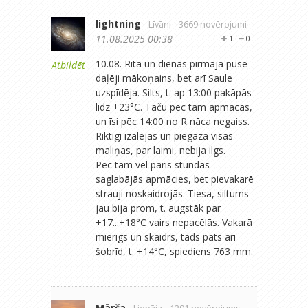
lightning
- Līvāni
- 3669 novērojumi
11.08.2025 00:38
1
0
10.08. Rītā un dienas pirmajā pusē
Atbildēt
daļēji mākoņains, bet arī Saule
uzspīdēja. Silts, t. ap 13:00 pakāpās
līdz +23°C. Taču pēc tam apmācās,
un īsi pēc 14:00 no R nāca negaiss.
Riktīgi izālējās un piegāza visas
maliņas, par laimi, nebija ilgs.
Pēc tam vēl pāris stundas
saglabājās apmācies, bet pievakarē
strauji noskaidrojās. Tiesa, siltums
jau bija prom, t. augstāk par
+17...+18°C vairs nepacēlās. Vakarā
mierīgs un skaidrs, tāds pats arī
šobrīd, t. +14°C, spiediens 763 mm.
Mārča