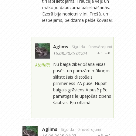
tīri labi lietojams. Traucēja vējš un
mākoņu daudzuma palielināšanās.
Ezerā bija nopietni viļņi. Trešā, un
iespējams, beidzamā pelde šovasar.
Aglims
- Sigulda
- 0 novērojumi
16.08.2025 01:04
5
0
Nu baiga zibeņošana visās
Atbildēt
pusēs, un pamzām mākoņos
slīkstošais dilstošais
pilnmēness ZA pusē. Nupat
baigais grāviens A pusē pēc
pamatīgas lejupejošas zibens
šautras. Eju oflainā
Aglims
- Sigulda
- 0 novērojumi
16.08.2025 01:27
3
0