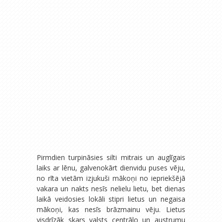
Pirmdien turpināsies silti mitrais un auglīgais
laiks ar lēnu, galvenokārt dienvidu puses vēju,
no rīta vietām izjukuši mākoņi no iepriekšējā
vakara un nakts nesīs nelielu lietu, bet dienas
laikā veidosies lokāli stipri lietus un negaisa
mākoņi, kas nesīs brāzmainu vēju. Lietus
visdrīzāk skars valsts centrālo un austrumu