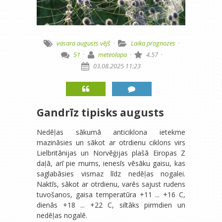
vasara
augusts
vējš
·
Laika prognozes
·
51
·
meteolapa
·
4.57
·
03.08.2025 11:23
Gandrīz tipisks augusts
Nedēļas sākumā anticiklona ietekme
mazināsies un sākot ar otrdienu ciklons virs
Lielbritānijas un Norvēģijas plašā Eiropas Z
daļā, arī pie mums, ienesīs vēsāku gaisu, kas
saglabāsies vismaz līdz nedēļas nogalei.
Naktīs, sākot ar otrdienu, varēs sajust rudens
tuvošanos, gaisa temperatūra +11 ... +16 C,
dienās +18 ... +22 C, siltāks pirmdien un
nedēļas nogalē.