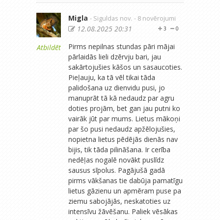
Migla
- Siguldas nov.
- 8 novērojumi
12.08.2025 20:31
3
0
Pirms nepilnas stundas pāri mājai
Atbildēt
pārlaidās lieli dzērvju bari, jau
sakārtojušies kāšos un sasaucoties.
Pieļauju, ka tā vēl tikai tāda
palidošana uz dienvidu pusi, jo
manuprāt tā kā nedaudz par agru
doties projām, bet gan jau putni ko
vairāk jūt par mums. Lietus mākoņi
par šo pusi nedaudz apžēlojušies,
nopietna lietus pēdējās dienās nav
bijis, tik tāda pilināšana. Ir cerība
nedēļas nogalē novākt puslīdz
sausus sīpolus. Pagājušā gadā
pirms vākšanas tie dabūja pamatīgu
lietus gāzienu un apmēram puse pa
ziemu sabojājās, neskatoties uz
intensīvu žāvēšanu. Paliek vēsākas