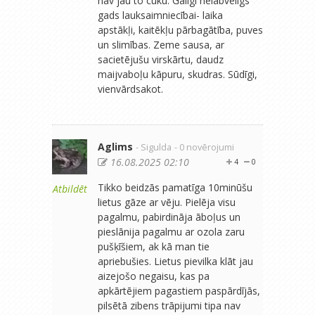
nav jau to cūku. Galīgi nelabvēlīgs
gads lauksaimniecībai- laika
apstākļi, kaitēkļu pārbagātība, puves
un slimības. Zeme sausa, ar
sacietējušu virskārtu, daudz
maijvaboļu kāpuru, skudras. Sūdīgi,
vienvārdsakot.
Aglims
- Sigulda
- 0 novērojumi
16.08.2025 02:10
4
0
Tikko beidzās pamatīga 10minūšu
Atbildēt
lietus gāze ar vēju. Pielēja visu
pagalmu, pabirdināja āboļus un
pieslānija pagalmu ar ozola zaru
pušķīšiem, ak kā man tie
apriebušies. Lietus pievilka klāt jau
aizejošo negaisu, kas pa
apkārtējiem pagastiem paspārdījās,
pilsētā zibens trāpijumi tipa nav