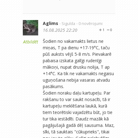
Aglims
- Sigulda
- 0 novērojumi
16.08.2025 22:20
1
0
Šodien no vakarnakts lietus ne
Atbildēt
miņas, T pa dienu +17-19°C, taču
pūš auksts vējš 5-8 m/s. Pievakarē
pabaisa izskata galīgi rudenīgi
mākoņi, nupat drusku nolija, T ap
+14°C. Ka tik ne vakarnakts negaisu
uguņošana nebija vasaras atvadu
pasākums.
Šodien noraku daļu kartupeļu. Par
rakšanu to var saukt nosacīti, tā ir
kartupeļu meklēšana laukā, kurā
tiem teorētiski vajadzētu būt, jo tie
tur tika iestādīti. Daudz mazāk kā
pagājušajā gadā dēļ sausuma. Maz,
sīki, tā sauktais "cūkuprieks", tikai