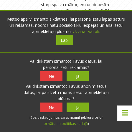
starp spalvu mākoņiem un debesīm
bez spalvu mākoņiem. Mērens R-ZR
vējš saglabājās. Pašlaik t. +11°C.
Meteolapa.lv izmanto sīkdatnes, lai personalizētu lapas saturu
Spiediens 760 mm. Pirms tumsas
un reklāmas, nodrošinātu sociālo tīklu iespējas un analizētu
iestāšanās debesīs bija maz
apmeklētāju plūsmu.
Uzzināt vairāk.
mākoņu.
Labi
Migla
- Siguldas nov.
- 8 novērojumi
Vai drīkstam izmantot Tavus datus, lai
17.08.2025 10:05
3
0
personalizētu reklāmas?
Nē
Jā
Vakar novācām 2/3 kartupeļu lauka,
Atbildēt
raža ļoti niecīga- 1:2 (no viena
Vai drīkstam izmantot Tavus anonimizētus
iestādīta groza novākti divi),
datus, lai palīdzētu mums sekot apmeklētāju
pārsvarā sēkla un sīkie, jeb kā
plūsmai?
Aglims raksta - "cūkuprieks". Man
Nē
Jā
vismaz ir kam to izbarot - vistas un
pīles ēd gardu muti, apēdīs un vēl
(šos uzstādījumus varat mainīt jebkurā brīdī
pietrūks. Izdevās vēl pirms lietus arī
privātuma politikas sadaļā
)
lielāko daļu sīpolu novākt , tos,