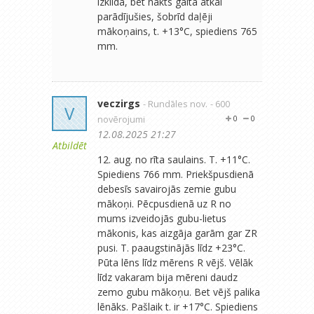
izklīda, bet nakts gaitā atkal
parādījušies, šobrīd daļēji
mākoņains, t. +13°C, spiediens 765
mm.
veczirgs
- Rundāles nov.
- 600
V
novērojumi
0
0
12.08.2025 21:27
Atbildēt
12. aug. no rīta saulains. T. +11°C.
Spiediens 766 mm. Priekšpusdienā
debesīs savairojās zemie gubu
mākoņi. Pēcpusdienā uz R no
mums izveidojās gubu-lietus
mākonis, kas aizgāja garām gar ZR
pusi. T. paaugstinājās līdz +23°C.
Pūta lēns līdz mērens R vējš. Vēlāk
līdz vakaram bija mēreni daudz
zemo gubu mākoņu. Bet vējš palika
lēnāks. Pašlaik t. ir +17°C. Spiediens