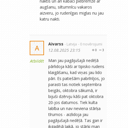
naktis un arī kabači piebremzē ar
augšanu, siltumnīcu vakaros
aizveru, jo rudenīgas miglas nu jau
katru nakti.
Aivarss
- Latvija
- 0 novērojumi
A
12.08.2025 23:15
0
3
Man jau pagājušajā nedēļā
Atbildēt
pārlidoja kāši ar tipisko rudens
klaigāšanu, kad viņas jau lido
pāri. Es patiešām pabrīnījos, jo
parasti tas notiek septembra
beigās, oktobra sākumā, ir
bijuši dzērvju kāši pat oktobra
20-jos datumos. Tiek kulta
labība un nav neviena stārķa
tīrumos - aizlidoja jau
pagājušajā nedēļā. Tas gan ir
ikgadējā laikā, jo stārķi man