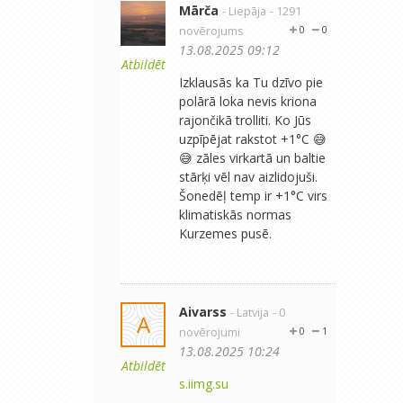
Mārča
- Liepāja
- 1291
novērojums
0
0
13.08.2025 09:12
Atbildēt
Izklausās ka Tu dzīvo pie
polārā loka nevis kriona
rajončikā trolliti. Ko Jūs
uzpīpējat rakstot +1°C 😅
😅 zāles virkartā un baltie
stārķi vēl nav aizlidojuši.
Šonedēļ temp ir +1°C virs
klimatiskās normas
Kurzemes pusē.
Aivarss
- Latvija
- 0
A
novērojumi
0
1
13.08.2025 10:24
Atbildēt
s.iimg.su