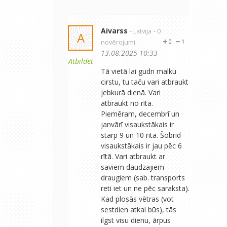
Aivarss
- Latvija
- 0
A
novērojumi
0
1
13.08.2025 10:33
Atbildēt
Tā vietā lai gudri malku
cirstu, tu taču vari atbraukt
jebkurā dienā. Vari
atbraukt no rīta.
Piemēram, decembrī un
janvārī visaukstākais ir
starp 9 un 10 rītā. Šobrīd
visaukstākais ir jau pēc 6
rītā. Vari atbraukt ar
saviem daudzajiem
draugiem (sab. transports
reti iet un ne pēc saraksta).
Kad plosās vētras (vot
sestdien atkal būs), tās
ilgst visu dienu, ārpus