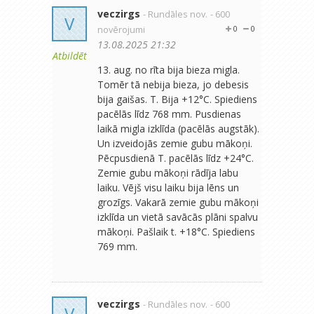
veczirgs
- Rundāles nov.
- 600
V
novērojumi
0
0
13.08.2025 21:32
Atbildēt
13. aug. no rīta bija bieza migla.
Tomēr tā nebija bieza, jo debesis
bija gaišas. T. Bija +12°C. Spiediens
pacēlās līdz 768 mm. Pusdienas
laikā migla izklīda (pacēlās augstāk).
Un izveidojās zemie gubu mākoņi.
Pēcpusdienā T. pacēlās līdz +24°C.
Zemie gubu mākoņi rādīja labu
laiku. Vējš visu laiku bija lēns un
grozīgs. Vakarā zemie gubu mākoņi
izklīda un vietā savācās plāni spalvu
mākoņi. Pašlaik t. +18°C. Spiediens
769 mm.
veczirgs
- Rundāles nov.
- 600
V