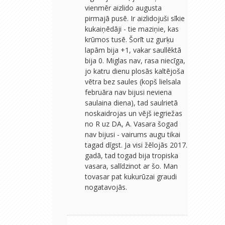
vienmēr aizlido augusta
pirmajā pusē. Ir aizlidojuši sīkie
kukaiņēdāji - tie maziņie, kas
krūmos tusē. Šorīt uz gurķu
lapām bija +1, vakar saullēktā
bija 0. Miglas nav, rasa niecīga,
jo katru dienu plosās kaltējoša
vētra bez saules (kopš lielsala
februāra nav bijusi neviena
saulaina diena), tad saulrietā
noskaidrojas un vējš iegriežas
no R uz DA, A. Vasara šogad
nav bijusi - vairums augu tikai
tagad dīgst. Ja visi žēlojās 2017.
gadā, tad togad bija tropiska
vasara, salīdzinot ar šo. Man
tovasar pat kukurūzai graudi
nogatavojās.