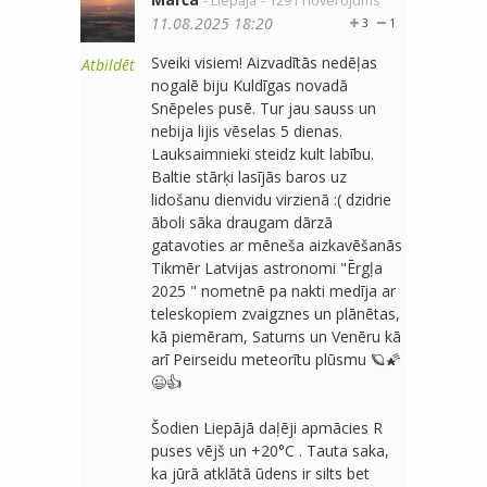
- Liepāja
- 1291 novērojums
11.08.2025 18:20
3
1
Sveiki visiem! Aizvadītās nedēļas
Atbildēt
nogalē biju Kuldīgas novadā
Snēpeles pusē. Tur jau sauss un
nebija lijis vēselas 5 dienas.
Lauksaimnieki steidz kult labību.
Baltie stārķi lasījās baros uz
lidošanu dienvidu virzienā :( dzidrie
āboli sāka draugam dārzā
gatavoties ar mēneša aizkavēšanās
Tikmēr Latvijas astronomi "Ērgļa
2025 " nometnē pa nakti medīja ar
teleskopiem zvaigznes un plānētas,
kā piemēram, Saturns un Venēru kā
arī Peirseidu meteorītu plūsmu 🪐🌠
😉👍
Šodien Liepājā daļēji apmācies R
puses vējš un +20°C . Tauta saka,
ka jūrā atklātā ūdens ir silts bet