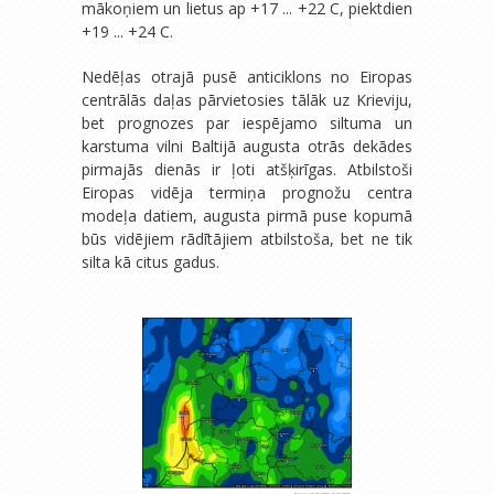
mākoņiem un lietus ap +17 ... +22 C, piektdien
+19 ... +24 C.
Nedēļas otrajā pusē anticiklons no Eiropas
centrālās daļas pārvietosies tālāk uz Krieviju,
bet prognozes par iespējamo siltuma un
karstuma vilni Baltijā augusta otrās dekādes
pirmajās dienās ir ļoti atšķirīgas. Atbilstoši
Eiropas vidēja termiņa prognožu centra
modeļa datiem, augusta pirmā puse kopumā
būs vidējiem rādītājiem atbilstoša, bet ne tik
silta kā citus gadus.