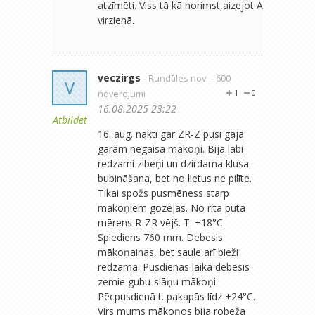
atzīmēti. Viss tā kā norimst,aizejot A
virzienā.
veczirgs
- Rundāles nov.
- 600
V
novērojumi
1
0
16.08.2025 23:22
Atbildēt
16. aug. naktī gar ZR-Z pusi gāja
garām negaisa mākoņi. Bija labi
redzami zibeņi un dzirdama klusa
bubināšana, bet no lietus ne pilīte.
Tikai spožs pusmēness starp
mākoņiem gozējās. No rīta pūta
mērens R-ZR vējš. T. +18°C.
Spiediens 760 mm. Debesis
mākoņainas, bet saule arī bieži
redzama. Pusdienas laikā debesīs
zemie gubu-slāņu mākoņi.
Pēcpusdienā t. pakapās līdz +24°C.
Virs mums mākoņos bija robeža