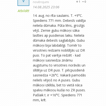
novērojumi
1
0
14.08.2025 23:06
Atbildēt
14. aug. no rīta saulains. T. +9°C.
Spiediens 771 mm. Debesīs valdīja
neliela dūmaka. Pūta lēns, grozīgs
vējš. Zemie gubu mākoņi sāka
lasīties ap pusdienas laiku. Neliela
dūmaka debesīs saglabājās. Gubu
mākoņi bija labdabīgi. Tomēr to
virsotnes redzami nobīdījās uz DR
pusi. To pat varēja redzēt - kad
mākoņi sasniedza zināmu
augstumu to virsotnes norāvās un
slīdēja uz DR pusi. T. pēcpusdienā
sasniedza +26°C. Vakarā pamodās
neliels vējiņš no A puses. Gubu
mākoņi izklīda, bet to vietā nāca
spalvu mākoņu kušķi no ZR puses.
Pašlaik t. ir +16°C. Spiediens 771
mm, krīt.