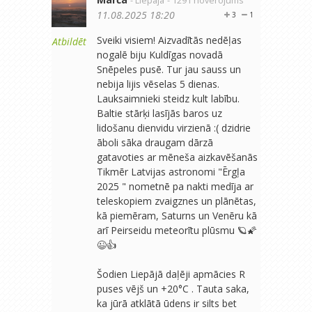
- Liepāja
- 1291 novērojums
11.08.2025 18:20
3
1
Sveiki visiem! Aizvadītās nedēļas
Atbildēt
nogalē biju Kuldīgas novadā
Snēpeles pusē. Tur jau sauss un
nebija lijis vēselas 5 dienas.
Lauksaimnieki steidz kult labību.
Baltie stārķi lasījās baros uz
lidošanu dienvidu virzienā :( dzidrie
āboli sāka draugam dārzā
gatavoties ar mēneša aizkavēšanās
Tikmēr Latvijas astronomi "Ērgļa
2025 " nometnē pa nakti medīja ar
teleskopiem zvaigznes un plānētas,
kā piemēram, Saturns un Venēru kā
arī Peirseidu meteorītu plūsmu 🪐🌠
😉👍
Šodien Liepājā daļēji apmācies R
puses vējš un +20°C . Tauta saka,
ka jūrā atklātā ūdens ir silts bet