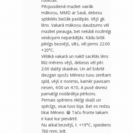
robežās.
Pēcpusdienā mazliet vairāk
mākoņu, MMD ar Sauli, debesu
spīdeklis biežāk paslēpās. Vējš gk.
lēns. Vakarā mākoņu daudzums vēl
mazliet pieauga, bet nekādi nozīmīgi
veidojumi neparādījās. Kādu brīdi
pilnīgs bezvējš, silts, vēl pirms 22:00
+20°C.
Vēlākā vakarā un naktī sacēlās lēns
līdz mērens vējš, debesis vēl pēc
2:00 daļēji skaidras. Un arī šobrīd
diezgan spožs Mēness tuvu zenītam
spīd, vējš ir norimis, kamēr pavisam
nesen, 4:00 un 4:10, A pusē divreiz
pamatīgi nodārdēja pērkons.
Pirmais spēriens riktīgi skaļš un
spēcīgs, visai tuvs bija. Bet es redzu
tikai Mēnesi. 😁 Taču fronte laikam
ir kaut kur pievārtē.
Nu atkal bezvējš, t. +19°C, spiediens
760 mm, krīt.