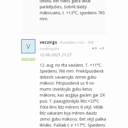
izklīda, bet nakts gaitā atkal
parādījušies, šobrīd daļēji
mākoņains, t. +13°C, spiediens 765
mm.
veczirgs
- Rundāles nov.
- 600
V
novērojumi
0
0
12.08.2025 21:27
Atbildēt
12. aug. no rīta saulains. T. +11°C.
Spiediens 766 mm. Priekšpusdienā
debesīs savairojās zemie gubu
mākoņi. Pēcpusdienā uz R no
mums izveidojās gubu-lietus
mākonis, kas aizgāja garām gar ZR
pusi. T. paaugstinājās līdz +23°C.
Pūta lēns līdz mērens R vējš. Vēlāk
līdz vakaram bija mēreni daudz
zemo gubu mākoņu. Bet vējš palika
lēnāks. Pašlaik t. ir +17°C. Spiediens