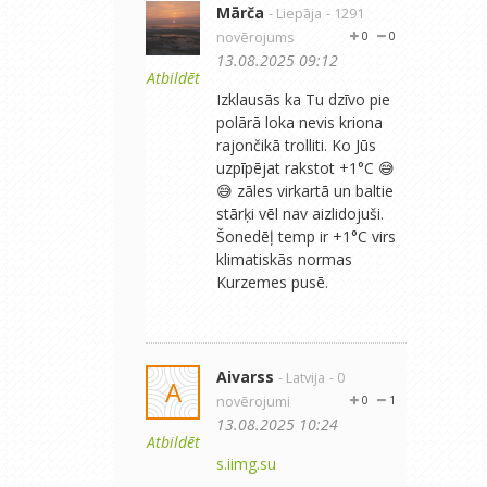
Mārča
- Liepāja
- 1291
novērojums
0
0
13.08.2025 09:12
Atbildēt
Izklausās ka Tu dzīvo pie
polārā loka nevis kriona
rajončikā trolliti. Ko Jūs
uzpīpējat rakstot +1°C 😅
😅 zāles virkartā un baltie
stārķi vēl nav aizlidojuši.
Šonedēļ temp ir +1°C virs
klimatiskās normas
Kurzemes pusē.
Aivarss
- Latvija
- 0
A
novērojumi
0
1
13.08.2025 10:24
Atbildēt
s.iimg.su