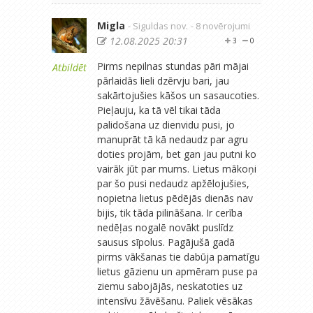
Migla
- Siguldas nov.
- 8 novērojumi
12.08.2025 20:31
3
0
Pirms nepilnas stundas pāri mājai
Atbildēt
pārlaidās lieli dzērvju bari, jau
sakārtojušies kāšos un sasaucoties.
Pieļauju, ka tā vēl tikai tāda
palidošana uz dienvidu pusi, jo
manuprāt tā kā nedaudz par agru
doties projām, bet gan jau putni ko
vairāk jūt par mums. Lietus mākoņi
par šo pusi nedaudz apžēlojušies,
nopietna lietus pēdējās dienās nav
bijis, tik tāda pilināšana. Ir cerība
nedēļas nogalē novākt puslīdz
sausus sīpolus. Pagājušā gadā
pirms vākšanas tie dabūja pamatīgu
lietus gāzienu un apmēram puse pa
ziemu sabojājās, neskatoties uz
intensīvu žāvēšanu. Paliek vēsākas