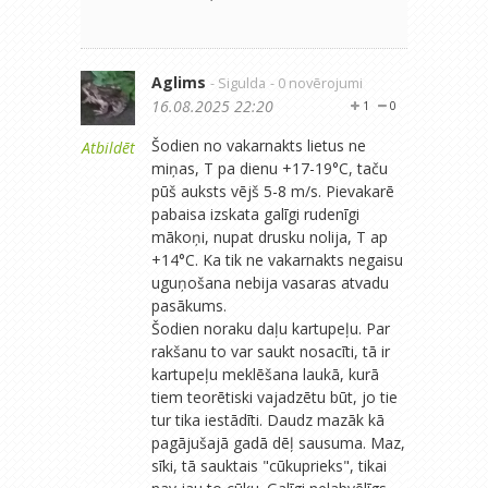
Aglims
- Sigulda
- 0 novērojumi
16.08.2025 22:20
1
0
Šodien no vakarnakts lietus ne
Atbildēt
miņas, T pa dienu +17-19°C, taču
pūš auksts vējš 5-8 m/s. Pievakarē
pabaisa izskata galīgi rudenīgi
mākoņi, nupat drusku nolija, T ap
+14°C. Ka tik ne vakarnakts negaisu
uguņošana nebija vasaras atvadu
pasākums.
Šodien noraku daļu kartupeļu. Par
rakšanu to var saukt nosacīti, tā ir
kartupeļu meklēšana laukā, kurā
tiem teorētiski vajadzētu būt, jo tie
tur tika iestādīti. Daudz mazāk kā
pagājušajā gadā dēļ sausuma. Maz,
sīki, tā sauktais "cūkuprieks", tikai