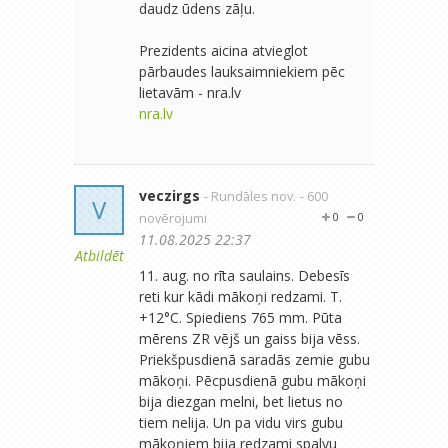
daudz ūdens zāļu.
Prezidents aicina atvieglot
pārbaudes lauksaimniekiem pēc
lietavām - nra.lv
nra.lv
veczirgs
- Rundāles nov.
- 600
V
novērojumi
0
0
11.08.2025 22:37
Atbildēt
11. aug. no rīta saulains. Debesīs
reti kur kādi mākoņi redzami. T.
+12°C. Spiediens 765 mm. Pūta
mērens ZR vējš un gaiss bija vēss.
Priekšpusdienā saradās zemie gubu
mākoņi. Pēcpusdienā gubu mākoņi
bija diezgan melni, bet lietus no
tiem nelija. Un pa vidu virs gubu
mākoņiem bija redzami spalvu