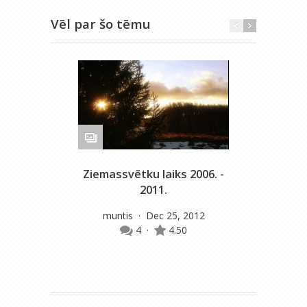
Vēl par šo tēmu
Ziemassvētku laiks 2006. -
D
2011.
muntis
· Dec 25, 2012
4
·
4.50