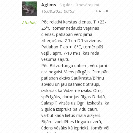
Aglims
- Sigulda
- 0 novērojumi
16.08.2025 00:53
4
0
Pēc relatīvi karstas dienas, T +23-
Atbildēt
25°C, tomēr nedaudz vējainas
dienas, patlaban vērojama
zibeņošana ZR un DR virzienos.
Patlaban T ap +18°C, tomēr pūš
vējš , apm. 7-10 m/s, kas rada
vēsuma sajūtu.
Pēc Blitzortunga datiem, vērojami
divi negaisi. Viens pārgājis līcim pāri,
patlaban aktīvs Saulkrastu/Bīriņu
apvidū un jau sasniedz Straupi,
izskatās ka Vidzemē izsīks. Otrs,
spēcīgāks, darbojas Rīgas D daļā,
Salaspilī, virzās uz Ogri. Izskatās, ka
Sigulda izspruks pa vidu cauri,
varbūt kāda lietus mala aizķers.
Bijām izpeldēties Ungura ezerā,
ūdens vēsāks kā iepriekš, tomēr vēl