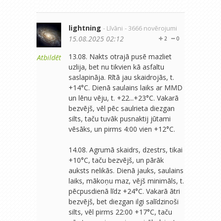
lightning
- Līvāni
- 3666 novērojumi
15.08.2025 02:12
2
0
13.08. Nakts otrajā pusē mazliet
Atbildēt
uzlija, bet nu tikvien kā asfaltu
saslapināja. Rītā jau skaidrojās, t.
+14°C. Dienā saulains laiks ar MMD
un lēnu vēju, t. +22...+23°C. Vakarā
bezvējš, vēl pēc saulrieta diezgan
silts, taču tuvāk pusnaktij jūtami
vēsāks, un pirms 4:00 vien +12°C.
14.08. Agrumā skaidrs, dzestrs, tikai
+10°C, taču bezvējš, un pārāk
auksts nelikās. Dienā jauks, saulains
laiks, mākoņu maz, vējš minimāls, t.
pēcpusdienā līdz +24°C. Vakarā ātri
bezvējš, bet diezgan ilgi salīdzinoši
silts, vēl pirms 22:00 +17°C, taču