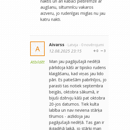
naktis un arī kabači piebremzē ar
augšanu, siltumnīcu vakaros
aizveru, jo rudenīgas miglas nu jau
katru nakti.
Aivarss
- Latvija
- 0 novērojumi
A
12.08.2025 23:15
0
3
Man jau pagājušajā nedēļā
Atbildēt
pārlidoja kāši ar tipisko rudens
klaigāšanu, kad viņas jau lido
pāri. Es patiešām pabrīnījos, jo
parasti tas notiek septembra
beigās, oktobra sākumā, ir
bijuši dzērvju kāši pat oktobra
20-jos datumos. Tiek kulta
labība un nav neviena stārķa
tīrumos - aizlidoja jau
pagājušajā nedēļā. Tas gan ir
ikgadējā laikā, jo stārķi man