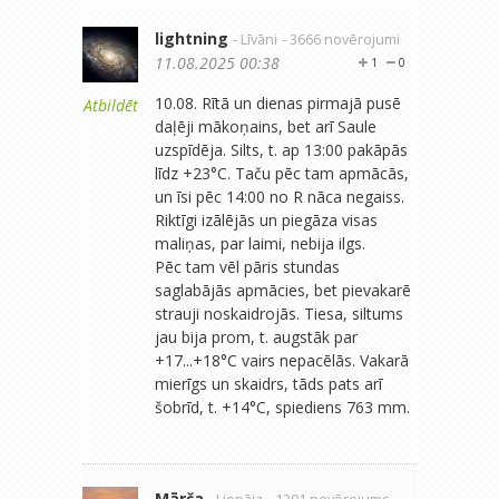
lightning
- Līvāni
- 3666 novērojumi
11.08.2025 00:38
1
0
10.08. Rītā un dienas pirmajā pusē
Atbildēt
daļēji mākoņains, bet arī Saule
uzspīdēja. Silts, t. ap 13:00 pakāpās
līdz +23°C. Taču pēc tam apmācās,
un īsi pēc 14:00 no R nāca negaiss.
Riktīgi izālējās un piegāza visas
maliņas, par laimi, nebija ilgs.
Pēc tam vēl pāris stundas
saglabājās apmācies, bet pievakarē
strauji noskaidrojās. Tiesa, siltums
jau bija prom, t. augstāk par
+17...+18°C vairs nepacēlās. Vakarā
mierīgs un skaidrs, tāds pats arī
šobrīd, t. +14°C, spiediens 763 mm.
Mārča