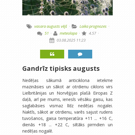
vasara
augusts
vējš
·
Laika prognozes
·
51
·
meteolapa
·
4.57
·
03.08.2025 11:23
Gandrīz tipisks augusts
Nedēļas sākumā anticiklona ietekme
mazināsies un sākot ar otrdienu ciklons virs
Lielbritānijas un Norvēģijas plašā Eiropas Z
daļā, arī pie mums, ienesīs vēsāku gaisu, kas
saglabāsies vismaz līdz nedēļas nogalei.
Naktīs, sākot ar otrdienu, varēs sajust rudens
tuvošanos, gaisa temperatūra +11 ... +16 C,
dienās +18 ... +22 C, siltāks pirmdien un
nedēļas nogalē.