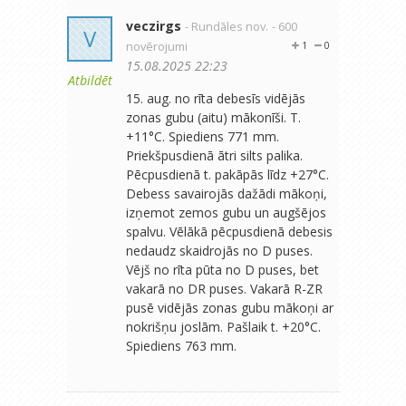
veczirgs
- Rundāles nov.
- 600
V
novērojumi
1
0
15.08.2025 22:23
Atbildēt
15. aug. no rīta debesīs vidējās
zonas gubu (aitu) mākonīši. T.
+11°C. Spiediens 771 mm.
Priekšpusdienā ātri silts palika.
Pēcpusdienā t. pakāpās līdz +27°C.
Debess savairojās dažādi mākoņi,
izņemot zemos gubu un augšējos
spalvu. Vēlākā pēcpusdienā debesis
nedaudz skaidrojās no D puses.
Vējš no rīta pūta no D puses, bet
vakarā no DR puses. Vakarā R-ZR
pusē vidējās zonas gubu mākoņi ar
nokrišņu joslām. Pašlaik t. +20°C.
Spiediens 763 mm.