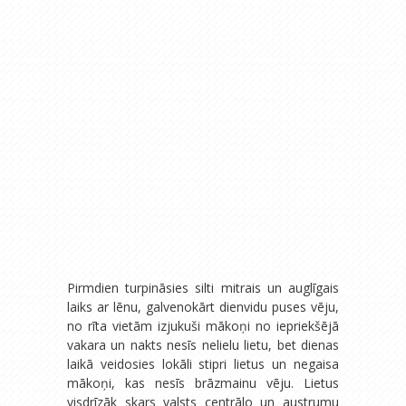
Pirmdien turpināsies silti mitrais un auglīgais
laiks ar lēnu, galvenokārt dienvidu puses vēju,
no rīta vietām izjukuši mākoņi no iepriekšējā
vakara un nakts nesīs nelielu lietu, bet dienas
laikā veidosies lokāli stipri lietus un negaisa
mākoņi, kas nesīs brāzmainu vēju. Lietus
visdrīzāk skars valsts centrālo un austrumu