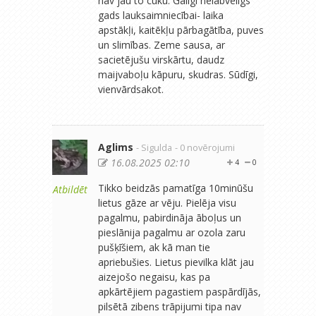
nav jau to cūku. Galīgi nelabvēlīgs
gads lauksaimniecībai- laika
apstākļi, kaitēkļu pārbagātība, puves
un slimības. Zeme sausa, ar
sacietējušu virskārtu, daudz
maijvaboļu kāpuru, skudras. Sūdīgi,
vienvārdsakot.
Aglims
- Sigulda
- 0 novērojumi
16.08.2025 02:10
4
0
Tikko beidzās pamatīga 10minūšu
Atbildēt
lietus gāze ar vēju. Pielēja visu
pagalmu, pabirdināja āboļus un
pieslānija pagalmu ar ozola zaru
pušķīšiem, ak kā man tie
apriebušies. Lietus pievilka klāt jau
aizejošo negaisu, kas pa
apkārtējiem pagastiem paspārdījās,
pilsētā zibens trāpijumi tipa nav