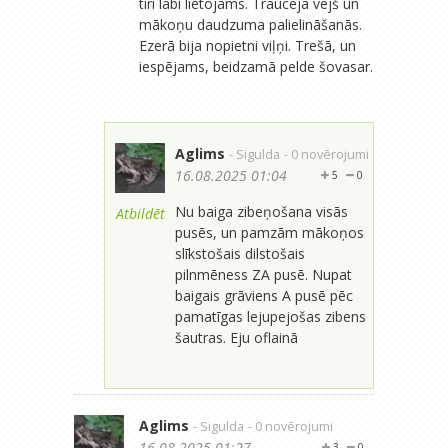
tīri labi lietojams. Traucēja vējš un
mākoņu daudzuma palielināšanās.
Ezerā bija nopietni viļņi. Trešā, un
iespējams, beidzamā pelde šovasar.
Aglims
- Sigulda
- 0 novērojumi
16.08.2025 01:04
5
0
Nu baiga zibeņošana visās
Atbildēt
pusēs, un pamzām mākoņos
slīkstošais dilstošais
pilnmēness ZA pusē. Nupat
baigais grāviens A pusē pēc
pamatīgas lejupejošas zibens
šautras. Eju oflainā
Aglims
- Sigulda
- 0 novērojumi
16.08.2025 01:27
3
0