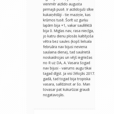
vienmēr aizlido augusta
pirmajā pusē. Ir aizlidojuši sīkie
kukaiņēdāji - tie maziņie, kas
krūmos tusē. Šorīt uz gurķu
lapām bija +1, vakar saullēktā
bija 0. Miglas nav, rasa niecīga,
jo katru dienu plosās kaltējoša
vētra bez saules (kopš lielsala
februāra nav bijusi neviena
saulaina diena), tad saulrietā
noskaidrojas un vējš iegriežas
no R uz DA, A. Vasara šogad
nav bijusi - vairums augu tikai
tagad dīgst. Ja visi žēlojās 2017.
gadā, tad togad bija tropiska
vasara, salīdzinot ar šo. Man
tovasar pat kukurūzai graudi
nogatavojās.