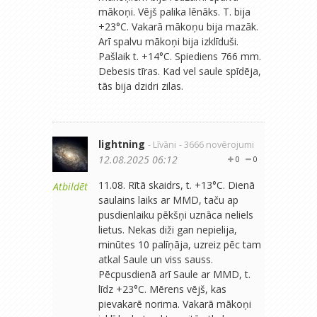
mākoņi. Vējš palika lēnāks. T. bija
+23°C. Vakarā mākoņu bija mazāk.
Arī spalvu mākoņi bija izklīduši.
Pašlaik t. +14°C. Spiediens 766 mm.
Debesis tīras. Kad vel saule spīdēja,
tās bija dzidri zilas.
lightning
- Līvāni
- 3666 novērojumi
12.08.2025 06:12
0
0
11.08. Rītā skaidrs, t. +13°C. Dienā
Atbildēt
saulains laiks ar MMD, taču ap
pusdienlaiku pēkšņi uznāca neliels
lietus. Nekas diži gan nepielija,
minūtes 10 palīņāja, uzreiz pēc tam
atkal Saule un viss sauss.
Pēcpusdienā arī Saule ar MMD, t.
līdz +23°C. Mērens vējš, kas
pievakarē norima. Vakarā mākoņi