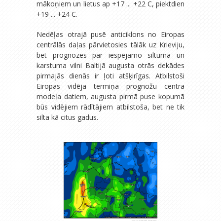
mākoņiem un lietus ap +17 ... +22 C, piektdien
+19 ... +24 C.
Nedēļas otrajā pusē anticiklons no Eiropas
centrālās daļas pārvietosies tālāk uz Krieviju,
bet prognozes par iespējamo siltuma un
karstuma vilni Baltijā augusta otrās dekādes
pirmajās dienās ir ļoti atšķirīgas. Atbilstoši
Eiropas vidēja termiņa prognožu centra
modeļa datiem, augusta pirmā puse kopumā
būs vidējiem rādītājiem atbilstoša, bet ne tik
silta kā citus gadus.