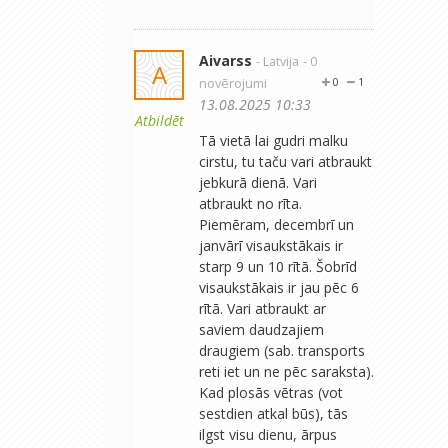
Aivarss
- Latvija
- 0
A
novērojumi
0
1
13.08.2025 10:33
Atbildēt
Tā vietā lai gudri malku
cirstu, tu taču vari atbraukt
jebkurā dienā. Vari
atbraukt no rīta.
Piemēram, decembrī un
janvārī visaukstākais ir
starp 9 un 10 rītā. Šobrīd
visaukstākais ir jau pēc 6
rītā. Vari atbraukt ar
saviem daudzajiem
draugiem (sab. transports
reti iet un ne pēc saraksta).
Kad plosās vētras (vot
sestdien atkal būs), tās
ilgst visu dienu, ārpus