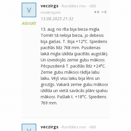
veczirgs
- Rundāles nov.
- 600
V
novērojumi
0
0
13.08.2025 21:32
Atbildēt
13. aug. no rīta bija bieza migla.
Tomēr tā nebija bieza, jo debesis
bija gaišas. T. Bija +12°C. Spiediens
pacēlās līdz 768 mm. Pusdienas
laikā migla izklīda (pacēlās augstāk).
Un izveidojās zemie gubu mākoņi.
Pēcpusdienā T. pacēlās līdz +24°C.
Zemie gubu mākoņi rādīja labu
laiku. Vējš visu laiku bija lēns un
grozīgs. Vakarā zemie gubu mākoņi
izklīda un vietā savācās plāni spalvu
mākoņi. Pašlaik t. +18°C. Spiediens
769 mm.
veczirgs
- Rundāles nov.
- 600
V