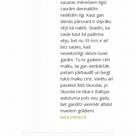
vasaras mēnešiem ilgst
caurām diennaktīm
nedēļām ilgi. Kaut gan
dienās pārsvarā ir stiprāks
vējš kā naktīs. Skaidrs, ka
saule kaut kā paātrina
vēju, bet nu 35 m/s ir arī
bez saules, kad
neveiksmīgi cikloni noiet
garām. Tu te gadiem cērt
malku, lai gan vienkāršāk
pašam pārbaudīt un beigt
tukši malku cirst. Varētu arī
pasekot līdzi Skuodai, jo
Skuoda ne tikai ir Baltijas
aukstuma pols visu gadu,
bet gandrīz vienmēr atbilst
maniem grādiem.
beta.meteo.lt