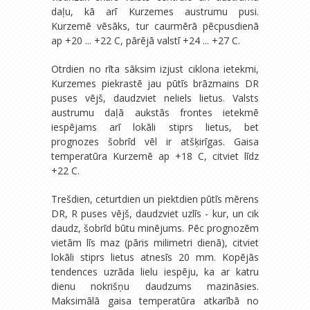
daļu, kā arī Kurzemes austrumu pusi.
Kurzemē vēsāks, tur caurmērā pēcpusdienā
ap +20 ... +22 C, pārējā valstī +24 ... +27 C.
Otrdien no rīta sāksim izjust ciklona ietekmi,
Kurzemes piekrastē jau pūtīs brāzmains DR
puses vējš, daudzviet neliels lietus. Valsts
austrumu daļā aukstās frontes ietekmē
iespējams arī lokāli stiprs lietus, bet
prognozes šobrīd vēl ir atšķirīgas. Gaisa
temperatūra Kurzemē ap +18 C, citviet līdz
+22 C.
Trešdien, ceturtdien un piektdien pūtīs mērens
DR, R puses vējš, daudzviet uzlīs - kur, un cik
daudz, šobrīd būtu minējums. Pēc prognozēm
vietām līs maz (pāris milimetri dienā), citviet
lokāli stiprs lietus atnesīs 20 mm. Kopējās
tendences uzrāda lielu iespēju, ka ar katru
dienu nokrišņu daudzums mazināsies.
Maksimālā gaisa temperatūra atkarībā no