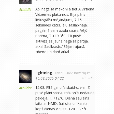
Abi negaisa mākoņi aiziet A virzienā
Atbildēt
Vidzemes plašumos. Bija pāris
lietusgāžu mēginājumi, 7-15
sekundes katrs. ielu saslapināja,
pagalmā zem ozola sauss. Vējš
norima, T +19,3°C. ZR pusē
aktivizējas jauna negaisa partija,
atkal Saulkrastu/ Sējas rajonā,
zibeņo un dārd atkal.
lightning
- Līvāni
- 3666 novērojumi
16.08.2025 04:22
3
0
15.08. Rītā gandrīz skaidrs, vien Z
Atbildēt
pusē plāni spalvu mākonīši nedaudz
peldēja. T. +12°C. Dienā saulains
laiks ar NMD, ātri silts un karsts,
kopš dienas vidus t. +24...+25°C