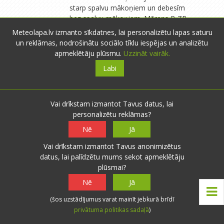
starp spalvu mākoņiem un debesīm
bez spalvu mākoņiem. Mērens R-ZR
vējš saglabājās. Pašlaik t. +11°C.
Meteolapa.lv izmanto sīkdatnes, lai personalizētu lapas saturu
Spiediens 760 mm. Pirms tumsas
un reklāmas, nodrošinātu sociālo tīklu iespējas un analizētu
iestāšanās debesīs bija maz
apmeklētāju plūsmu.
Uzzināt vairāk.
mākoņu.
Labi
Migla
- Siguldas nov.
- 8 novērojumi
Vai drīkstam izmantot Tavus datus, lai
17.08.2025 10:05
3
0
personalizētu reklāmas?
Nē
Jā
Vakar novācām 2/3 kartupeļu lauka,
Atbildēt
raža ļoti niecīga- 1:2 (no viena
Vai drīkstam izmantot Tavus anonimizētus
iestādīta groza novākti divi),
datus, lai palīdzētu mums sekot apmeklētāju
pārsvarā sēkla un sīkie, jeb kā
plūsmai?
Aglims raksta - "cūkuprieks". Man
Nē
Jā
vismaz ir kam to izbarot - vistas un
pīles ēd gardu muti, apēdīs un vēl
(šos uzstādījumus varat mainīt jebkurā brīdī
pietrūks. Izdevās vēl pirms lietus arī
privātuma politikas sadaļā
)
lielāko daļu sīpolu novākt , tos,