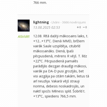
766 mm.
lightning
- Līvāni
- 3666 novērojumi
13.08.2025 02:53
0
0
12.08. Rītā daļēji mākoņains laiks, t.
Atbildēt
+12...+13°C. Dienā MMD, brīžiem
vairāk Saule uzspīdēja, citubrīd
mākoņaināks. Dienā, īpaši
pēcpusdienā, mērens R vējš. T. līdz
+22°C. Pēcpusdienā pamalēs
parādījās diezgan draudīgi mākoņi,
vairāk pa DA-D pusi grozījās, bet
visi aizgāja pa citām takām, lietus tā
arī neuzlija. Vakarā vējš strauji
norima, debesis noskaidrojās, un
naktī spožs Mēness spīd. Šobrīd t.
+13°C, spiediens 766,5 mm.