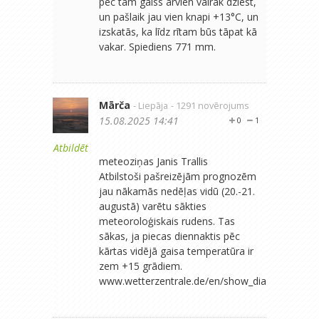
pēc tam gaiss arvien vairāk dziest,
un pašlaik jau vien knapi +13°C, un
izskatās, ka līdz rītam būs tāpat kā
vakar. Spiediens 771 mm.
Mārča
- Liepāja
- 1291 novērojums
15.08.2025 14:41
0
1
Atbildēt
‪meteoziņas‬ Janis Trallis
Atbilstoši pašreizējām prognozēm
jau nākamās nedēļas vidū (20.-21.
augustā) varētu sākties
meteoroloģiskais rudens. Tas
sākas, ja piecas diennaktis pēc
kārtas vidējā gaisa temperatūra ir
zem +15 grādiem.
www.wetterzentrale.de/en/show_diag...