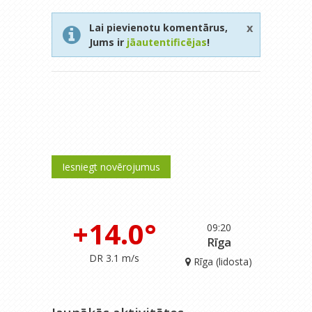
x
Lai pievienotu komentārus,
Jums ir
jāautentificējas
!
Iesniegt novērojumus
+14.0°
09:20
Rīga
DR 3.1 m/s
Rīga (lidosta)