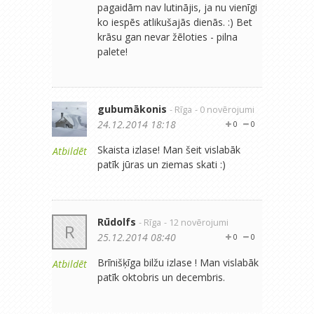
pagaidām nav lutinājis, ja nu vienīgi
ko iespēs atlikušajās dienās. :) Bet
krāsu gan nevar žēloties - pilna
palete!
gubumākonis
- Rīga
- 0 novērojumi
24.12.2014 18:18
0
0
Skaista izlase! Man šeit vislabāk
Atbildēt
patīk jūras un ziemas skati :)
Rūdolfs
- Rīga
- 12 novērojumi
R
25.12.2014 08:40
0
0
Brīnišķīga bilžu izlase ! Man vislabāk
Atbildēt
patīk oktobris un decembris.