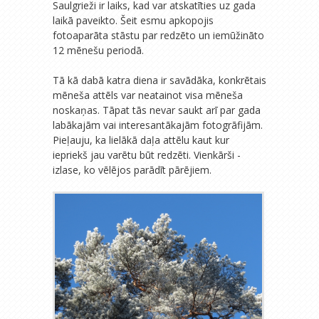
Saulgrieži ir laiks, kad var atskatīties uz gada
laikā paveikto. Šeit esmu apkopojis
fotoaparāta stāstu par redzēto un iemūžināto
12 mēnešu periodā.
Tā kā dabā katra diena ir savādāka, konkrētais
mēneša attēls var neatainot visa mēneša
noskaņas. Tāpat tās nevar saukt arī par gada
labākajām vai interesantākajām fotogrāfijām.
Pieļauju, ka lielākā daļa attēlu kaut kur
iepriekš jau varētu būt redzēti. Vienkārši -
izlase, ko vēlējos parādīt pārējiem.