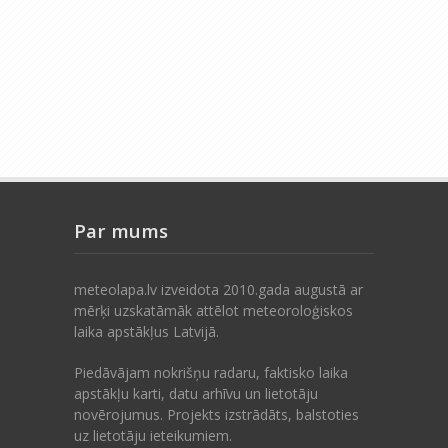
Par mums
meteolapa.lv izveidota 2010.gada augustā ar
mērķi uzskatāmāk attēlot meteoroloģiskos
laika apstākļus Latvijā.
Piedāvājam nokrišņu radaru, faktisko laika
apstākļu karti, datu arhīvu un lietotāju
novērojumus. Projekts izstrādāts, balstoties
uz lietotāju ieteikumiem.