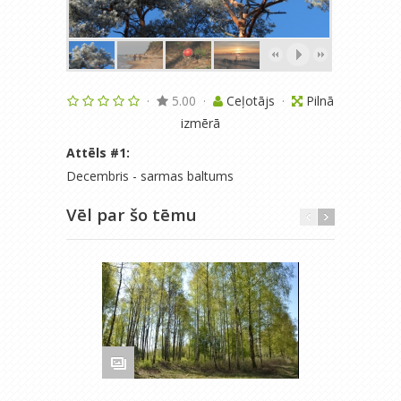
·
5.00
·
Ceļotājs
·
Pilnā
izmērā
Attēls #
1
:
Decembris - sarmas baltums
Vēl par šo tēmu