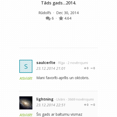
Tāds gads...2014.
Rūdolfs
· Dec 30, 2014
6
·
4.64
saulcerīte
- Rīga
- 2 novērojumi
S
23.12.2014 21:01
0
0
Mani favorīti-aprīlis un oktobris.
Atbildēt
lightning
- Līvāni
- 3669 novērojumi
23.12.2014 22:51
0
0
Šis gads ar baltumu vismaz
Atbildēt