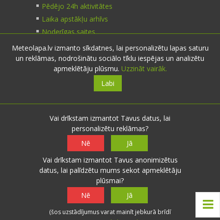
Pēdējo 24h aktivitātes
Laika apstākļu arhīvs
Noderīgas saites
Meteolapa.lv izmanto sīkdatnes, lai personalizētu lapas saturu
un reklāmas, nodrošinātu sociālo tīklu iespējas un analizētu
Kontakti
apmeklētāju plūsmu.
Uzzināt vairāk.
Labi
Sazinies:
nosūti ziņu
E-pasts:
info@meteolapa.lv
Vai drīkstam izmantot Tavus datus, lai
personalizētu reklāmas?
Seko mums
Nē
Jā
Vai drīkstam izmantot Tavus anonimizētus
datus, lai palīdzētu mums sekot apmeklētāju
plūsmai?
© 2026 meteolapa.lv. v2
Nē
Jā
Sākums
·
Raksti
·
Galerijas
·
Radars
·
Faktiskie
(šos uzstādījumus varat mainīt jebkurā brīdī
laika apstākļi
·
Sazināties
·
Privātuma politika
·