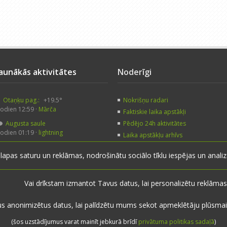
Jaunākās aktivitātes
Noderīgi
Otaņķu pag.:
+19.5°
Nokrišņu radari
odien 12:59 ·
Mārča
Faktiskie laika apstākļi
Augusta saule
Pēdējo 24h aktivitātes
odien 01:19 ·
lightning
Laika apstākļu arhīvs
Augusta saule
Noderīgas saites
 lapas saturu un reklāmas, nodrošinātu sociālo tīklu iespējas un anal
akar 23:59 ·
veczirgs
Līvāni:
+26.7°
akar 19:21 ·
lightning
Vai drīkstam izmantot Tavus datus, lai personalizētu reklāmas
us anonimizētus datus, lai palīdzētu mums sekot apmeklētāju plūsmai
(šos uzstādījumus varat mainīt jebkurā brīdī
privātuma politikas sadaļā
)
Sākums
·
Raksti
·
Galerijas
·
Radars
·
Faktiskie laika apstākļi
·
Sazināties
·
Privātu