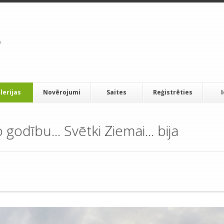
lerijas
Novērojumi
Saites
Reģistrēties
odību... Svētki Ziemai... bija