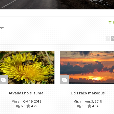
iem.
Atvadas no siltuma.
Līcis ražo mākoņus
Migla
· Okt 19, 2018
Migla
· Aug 5, 2018
6
·
4.75
1
·
4.54