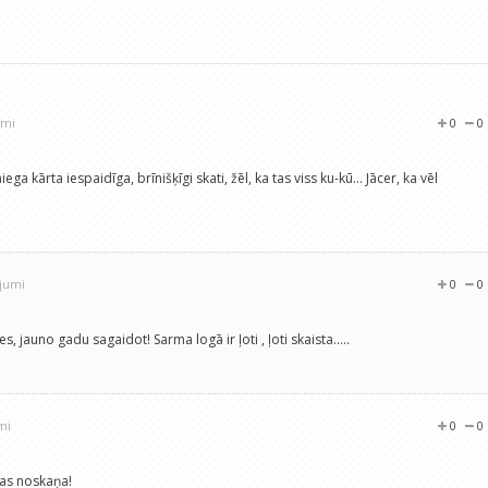
umi
0
0
ga kārta iespaidīga, brīnišķīgi skati, žēl, ka tas viss ku-kū... Jācer, ka vēl
ojumi
0
0
ties, jauno gadu sagaidot! Sarma logā ir ļoti , ļoti skaista.....
mi
0
0
mas noskaņa!