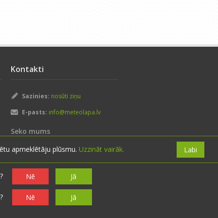
Kontakti
Sazinies:
nosūti ziņu
E-pasts:
info@meteolapa.lv
Seko mums
izētu apmeklētāju plūsmu.
Uzzināt vairāk.
Labi
?
Nē
Jā
?
Nē
Jā
ma politika
·
Lietošanas noteikumi
·
Par mums