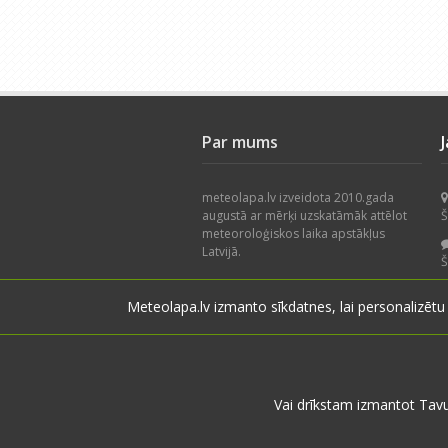
Par mums
meteolapa.lv izveidota 2010.gada
augustā ar mērķi uzskatāmāk attēlot
Š
meteoroloģiskos laika apstākļus
Latvijā.
Š
Piedāvājam nokrišņu radaru, faktisko
Meteolapa.lv izmanto sīkdatnes, lai personalizētu
laika apstākļu karti, datu arhīvu un
V
lietotāju novērojumus. Projekts
izstrādāts, balstoties uz lietotāju
V
ieteikumiem.
Vai drīkstam izmantot Tav
© 2026 meteolapa.lv. v2