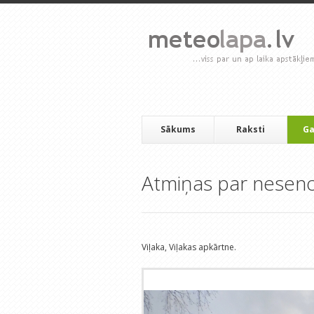
Sākums
Raksti
Ga
Atmiņas par neseno g
Viļaka, Viļakas apkārtne.