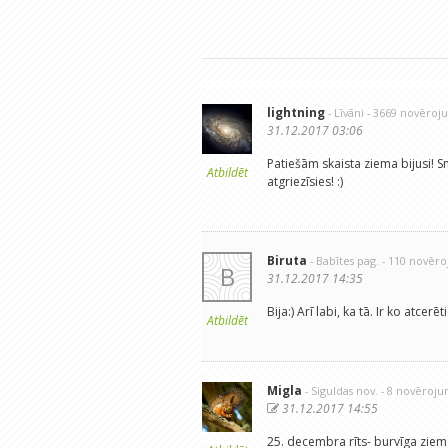
lightning
- Līvāni
- 3669 novēroj
31.12.2017 03:06
Patiešām skaista ziema bijusi! Snie
Atbildēt
atgriezīsies! :)
Biruta
- Babītes pag.
- 110 novēr
B
31.12.2017 14:35
Bija:) Arī labi, ka tā. Ir ko atcerē
Atbildēt
Migla
- Siguldas nov.
- 8 novēroju
31.12.2017 14:55
25. decembra rīts- burvīga zie