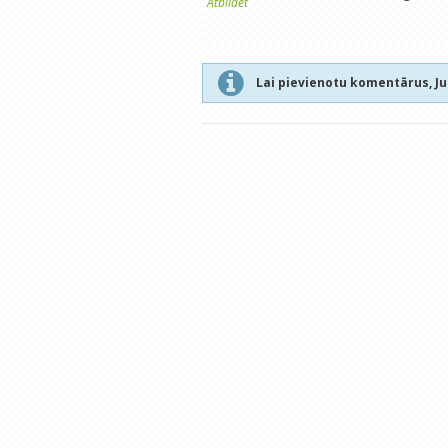
Atbildēt
Lai pievienotu komentārus, J