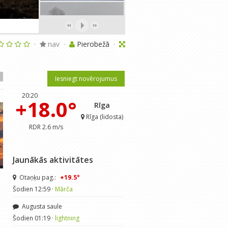
·
nav
·
Pierobežā
·
Iesniegt novērojumus
20:20
+18.0°
Rīga
Rīga (lidosta)
RDR 2.6 m/s
Jaunākās aktivitātes
Otaņķu pag.:
+19.5°
Ziemassvētku rīts.
2020. gada atskats
Šodien 12:59 ·
Mārča
Migla
· Dec 25, 2017
Migla
· Jan 1, 2021
Augusta saule
5
·
5.00
0
·
4.89
Šodien 01:19 ·
lightning