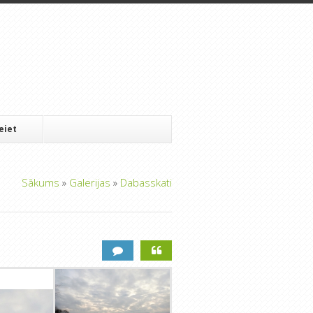
Ieiet
Sākums
»
Galerijas
»
Dabasskati