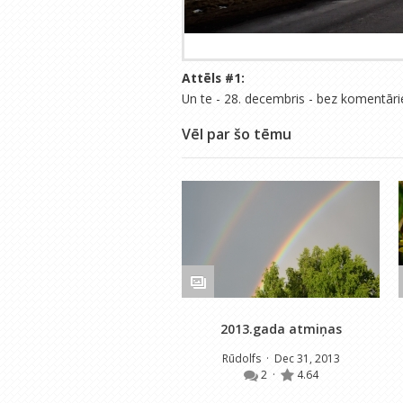
Attēls #
1
:
Un te - 28. decembris - bez komentār
Vēl par šo tēmu
2013.gada atmiņas
Rūdolfs
· Dec 31, 2013
2
·
4.64