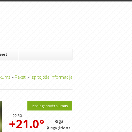
Ieiet
kums
»
Raksti
»
Izglītojoša informācija
Iesniegt novērojumus
22:50
+21.0°
Rīga
Rīga (lidosta)