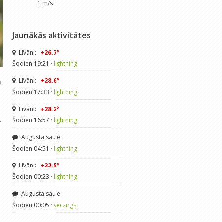
1 m/s
Jaunākās aktivitātes
Līvāni:
+26.7°
Šodien 19:21 ·
lightning
Līvāni:
+28.6°
4
Šodien 17:33 ·
lightning
Līvāni:
+28.2°
.
Šodien 16:57 ·
lightning
Augusta saule
Šodien 04:51 ·
lightning
Līvāni:
+22.5°
Šodien 00:23 ·
lightning
Augusta saule
Šodien 00:05 ·
veczirgs