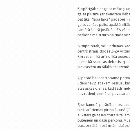
5) spēcīgākie negaisa mākoņi un
gaisa plūsmu (ar skaidrām debes
pat tikai "laba laika" padebeši).
gaiss cenšas palīst apakšā sil
samērā šaurā joslā. Pie ZA vējie
pērkona maisi turpina rindā virz
6) stipri retāk, taču ir dienas, k
centrs strauji dodas Z-ZA virzie
R krastiem, kā arī no līča puses 
efekts kā skaidras debesis izp
piekrastēm un tālākā sauszemē 
7) parādība ir sastopama periodā
ūdeņi nav pietiekami iesiluši, k
atsevišķas dienas, kad šādi met
nav rudenī, ziemā un pavasara l
8) un kamdēļ parādību nosaucu p
bieži arī ziemas pirmajā pusē (lī
aukstais gaiss iesilt virs silta
puteņiem un dažu pērkonu. Mūsu 
pastiprinātām brāzmām dažos 