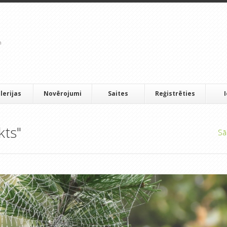
lerijas
Novērojumi
Saites
Reģistrēties
kts"
Sā