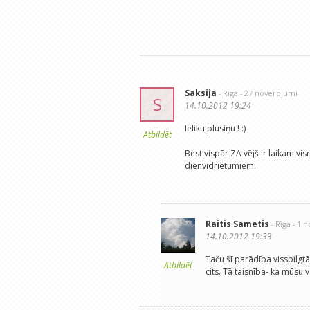
Saksija
- Rīga
- 27 novērojumi
S
14.10.2012 19:24
Ieliku plusiņu ! :)
Atbildēt
Best vispār ZA vējš ir laikam vi
dienvidrietumiem.
Raitis Sametis
- Rīga
- 1 
14.10.2012 19:33
Taču šī parādība visspilgtā
Atbildēt
cits. Tā taisnība- ka mūsu v