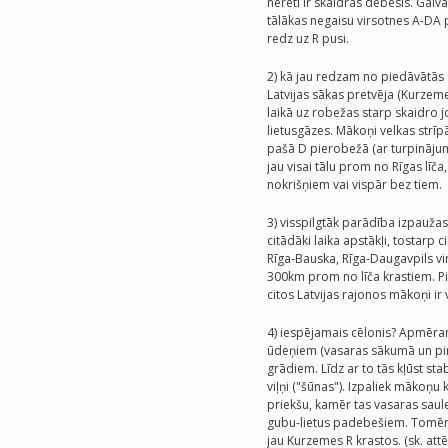
nereti ir skaidras debesis. Galv
tālākas negaisu virsotnes A-DA pu
redz uz R pusi.
2) kā jau redzam no piedāvātās 
Latvijas sākas pretvēja (Kurzeme
laikā uz robežas starp skaidro j
lietusgāzes. Mākoņi velkas str
pašā D pierobežā (ar turpinājum
jau visai tālu prom no Rīgas līč
nokrišņiem vai vispār bez tiem.
3) visspilgtāk parādība izpauža
citādāki laika apstākļi, tostarp 
Rīga-Bauska, Rīga-Daugavpils vi
300km prom no līča krastiem. Pi
citos Latvijas rajonos mākoņi ir 
4) iespējamais cēlonis? Apmēram 
ūdeņiem (vasaras sākumā un pir
grādiem. Līdz ar to tās kļūst st
viļņi ("šūnas"). Izpaliek mākoņu
priekšu, kamēr tas vasaras saules
gubu-lietus padebešiem. Tomēr ta
jau Kurzemes R krastos. (sk. attē