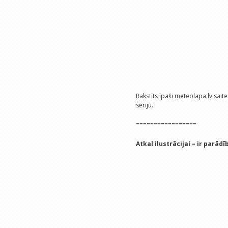
Rakstīts īpaši meteolapa.lv saitei
sēriju.
=================
Atkal ilustrācijai – ir parād