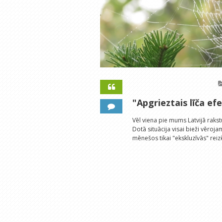
"Apgrieztais līča ef
Vēl viena pie mums Latvijā raks
Dotā situācija visai bieži vēroja
mēnešos tikai "ekskluzīvās" reiz