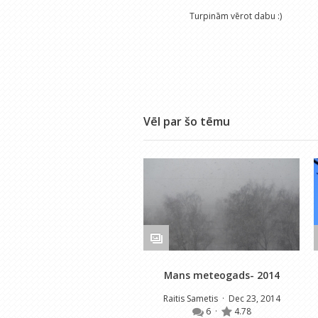
Turpinām vērot dabu :)
Vēl par šo tēmu
Mans meteogads- 2014
Raitis Sametis
· Dec 23, 2014
6
·
4.78