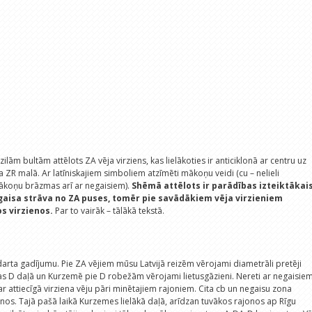
ilām bultām attēlots ZA vēja virziens, kas lielākoties ir anticiklonā ar centru uz
 ZR malā. Ar latīniskajiem simboliem atzīmēti mākoņu veidi (cu – nelieli
ākoņu brāzmas arī ar negaisiem).
Shēmā attēlots ir parādības izteiktākai
gaisa strāva no ZA puses, tomēr pie savādākiem vēja virzieniem
os virzienos.
Par to vairāk – tālākā tekstā.
darta gadījumu. Pie ZA vējiem mūsu Latvijā reizēm vērojami diametrāli pretēji
as D daļā un Kurzemē pie D robežām vērojami lietusgāzieni. Nereti ar negaisiem
k ar attiecīgā virziena vēju pāri minētajiem rajoniem. Cita cb un negaisu zona
os. Tajā pašā laikā Kurzemes lielākā daļā, arīdzan tuvākos rajonos ap Rīgu