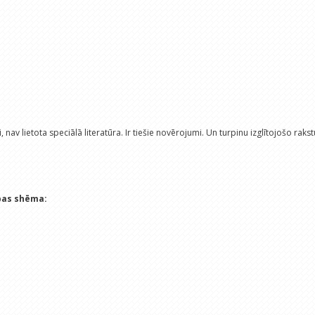
, nav lietota speciālā literatūra. Ir tiešie novērojumi. Un turpinu izglītojošo rakst
ības shēma: