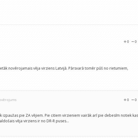
0
0
sretāk novērojamais vēja virziens Latvijā. Pārsvarā tomēr pūš no rietumiem,
novērojums
0
0
k izpaužas pie ZA vējiem. Pie citiem virzieniem vairāk arī pie debesīm notiek ka
aldošais vēja virziens ir no DR-R puses...