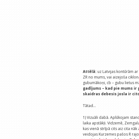
Attēlā:
uz Latvijas kontūrām ar z
ZR no mums, vai aizejoša ciklona
gubumākoņi, cb – gubu lietus m
gadījums – kad pie mums ir 
skaidras debesis josla ir cit
Tātad...
1) Vizuāli dabā. Aplūkojam stan
laika apstākļi. Vidzemē, Zemgal
kas vienā strīpā cits aiz cita nā
veidojas Kurzemes pašos R rajon