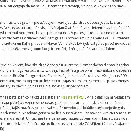
aspilsētas iedzīvotāji redz visai tālas cb mākoņu virsotnes A-DA-D horizontos. Vē
sē attiecīgajā dienā sajūt Kurzemes iedzīvotāji, šie paši cilvēki citu cb rindu
shēmas te augstāk – pie ZA vējiem veidojas skaidras debess josla, kas virs
s A) krastos un turpinās visai ievērojamā attālumā virs cietzemes. Un tajā pašā
oslu un mākoņu zonu, kas turpina nākt no ZA puses, ir tie lielākie negaisi un
īpā no Vidzemes vidienes, pāri Zemgales D novadiem un pabeidz ceļu Kurzemes
u Lietuvā un Kaļiņigradas anklāvā). Vēl tālākos DA (jeb Latgales pusē) novados,
a, nu jau iekšzemes gubumākoņi ir zemāki, lēnāki, plānāki ar nelielākiem
s pie ZA vējiem, kad skaidras debesis ir Kurzemē. Tomēr dažās dienās iegadās
ciklonu aizmugurēs pūš arī Z, ZR vēji. Tad attiecīgi bez- vai maz-mākoņu debesis i
rzienos. Reizēm "apgrieztais līča efekts" jeb saulainās debesis vērojamas 200-
emēram, pie ZR vējiem arī līdz Baltkrievijas robežām. Kamēr tais pašās dienās
vairāk, un bieži turpinās īslaicīgi nokrišņi ar pērkoniem.
tas pats, par ko rakstīju saistībā ar
"krasta efektu"
. Virs Rīgas līča ar vēsākiem
majā pusē) pa vējam skrienošās gaisa masas arīdzan atdziest par dažiem
abilākas, tajās mazāk veidojas vai vispār neveidojas lokālie augšupejošie gaisa
 kondensācija. Vēsākam gaisam no līča puses krietni jāpaskrien virs cietzemes uz
 staros iesilst. Un tad jau šajā gaisā sāk rasties gubumākoņi, kas attīstas līdz
s notiek krietnā attālumā no līča krastiem, un pie ZA vējiem tādi ir vērojami
lā).