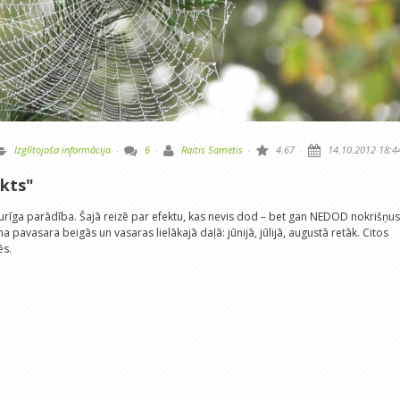
Izglītojoša informācija
·
6
·
Raitis Sametis
·
4.67
·
14.10.2012 18:4
ekts"
turīga parādība. Šajā reizē par efektu, kas nevis dod – bet gan NEDOD nokrišņus
ma pavasara beigās un vasaras lielākajā daļā: jūnijā, jūlijā, augustā retāk. Citos
ēs.