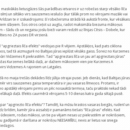
 masīvākās lietusgāzes šās parādības ietvaros ir uz robežas starp vēsāko līča
īm) un siltāko virs sauszemes iesilušo (kur tālāk prom no vērojami mazāki vai
 Arīdzan te ir izskaidrojums: šī robežvirsma strādā kā aukstā fronte, kur vēsākais
tākiem slāņiem. Šos otros ceļot uz augšu, radot maksimāla biezuma mākoņus
m – šādu cb un negaisu joslu bieži varam redzēt uz līnijas Cēsis – Dobele, kur
īties no ZA puses DR virzienā.
ad "apgrieztais līča efekts" veidojas pie R vējiem. Apstākļos, kad pats ciklona
nos, tad tā aizmugurē no Baltijas jūras ieplūst vēsāks gaiss. Šoreiz no Kurzemes
pāri Vidzemes R piekrastēm. Tad "apgrieztais līča un jau arī apgrieztais jūras"
aužas Kurzemes lielākā daļā, ar dažiem mākoņiem vien pie Kurzemes A
virs Vidzemes A rajoniem un Latgales.
 no maija trešās dekādes līdz jūlija otrajai pusei. Jeb dienās, kad Baltijas jūras
amēr virs sauszemes gaisa temperatūra ir jau vasaras līmeņos. Protams, ir
eo apstākļi vērojami pirms un pēc nosauktā termiņa, taču praktiski nekad tādi
ielākajā daļā. Efekts caurmērā vērojams 5-10 dienas katra gada siltajā pusē.
ar "apgriezto līča efektu"? Tamdēļ, ka mūsu krastos vasaras beigās, rudenī un
dz brīdim, kamēr jūra aizsalst) ir pamanāms tiešais "līča-jūras" efekts. Kad
jiem ūdeņiem, rodas mākoņi, un tie pa vējam nesas uz piekrastēm ar nokrišņiem,
gadījumā ir darīšana ar nokrišņu NEESAMĪBU, nevis ar lietus vai sniega
liedagos.