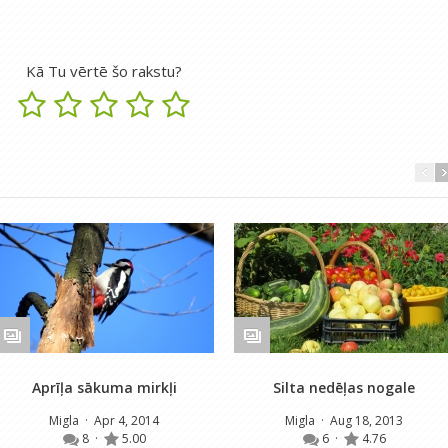
Kā Tu vērtē šo rakstu?
Aprīļa sākuma mirkļi
Silta nedēļas nogale
Migla
· Apr 4, 2014
Migla
· Aug 18, 2013
8
·
5.00
6
·
4.76