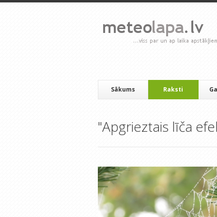
Sākums
Raksti
Ga
"Apgrieztais līča efe