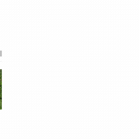
Sagaidām gājputnus!
Negaisi 2020
Migla
· Mar 26, 2014
Edvards
· Jan 7, 2021
3
·
4.75
1
·
4.49