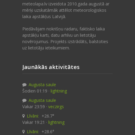
meteolapa.lv izveidota 2010.gada augustā ar
mērķi uzskatāmāk attēlot meteoroloģiskos
laika apstākļus Latvijā.
Piedāvājam nokrišņu radaru, faktisko laika
apstākļu karti, datu arhīvu un lietotāju
novērojumus. Projekts izstrādāts, balstoties
uz lietotāju ieteikumiem.
Jaunākās aktivitātes
Augusta saule
Šodien 01:19 ·
lightning
Augusta saule
Vakar 23:59 ·
veczirgs
Līvāni:
+26.7°
Vakar 19:21 ·
lightning
Līvāni:
+28.6°