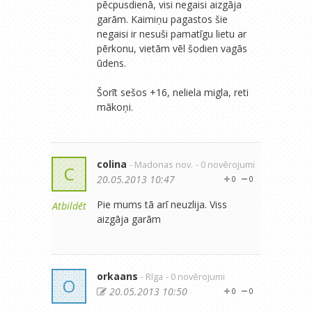
pēcpusdienā, visi negaisi aizgāja
garām. Kaimiņu pagastos šie
negaisi ir nesuši pamatīgu lietu ar
pērkonu, vietām vēl šodien vagās
ūdens.
Šorīt sešos +16, neliela migla, reti
mākoņi.
colina
- Madonas nov.
- 0 novērojumi
C
20.05.2013 10:47
0
0
Pie mums tā arī neuzlija. Viss
Atbildēt
aizgāja garām
orkaans
- Rīga
- 0 novērojumi
O
20.05.2013 10:50
0
0