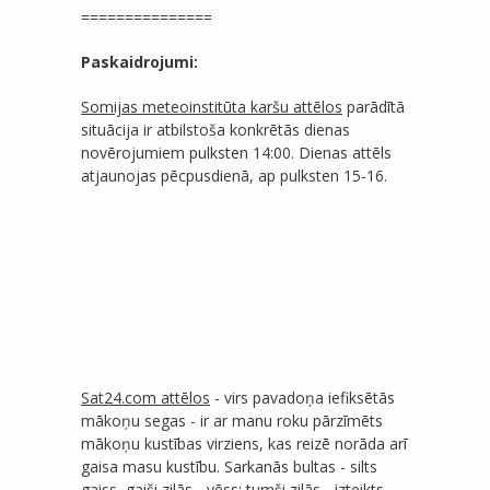
===============
Paskaidrojumi:
Somijas meteoinstitūta karšu attēlos
parādītā
situācija ir atbilstoša konkrētās dienas
novērojumiem pulksten 14:00. Dienas attēls
atjaunojas pēcpusdienā, ap pulksten 15-16.
Sat24.com attēlos
- virs pavadoņa iefiksētās
mākoņu segas - ir ar manu roku pārzīmēts
mākoņu kustības virziens, kas reizē norāda arī
gaisa masu kustību. Sarkanās bultas - silts
gaiss, gaiši zilās - vēss; tumši zilās - izteikts