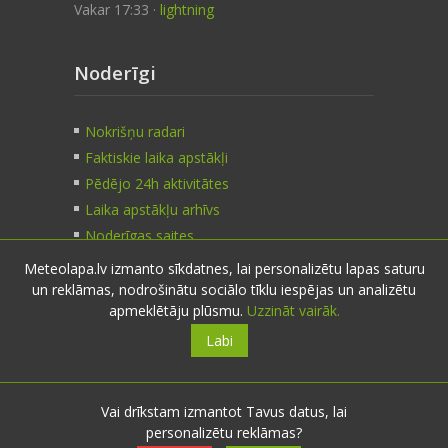
Vakar 17:33 ·
lightning
Noderīgi
Nokrišņu radari
Faktiskie laika apstākļi
Pēdējo 24h aktivitātes
Laika apstākļu arhīvs
Noderīgas saites
Meteolapa.lv izmanto sīkdatnes, lai personalizētu lapas saturu
un reklāmas, nodrošinātu sociālo tīklu iespējas un analizētu
Kontakti
apmeklētāju plūsmu.
Uzzināt vairāk.
Labi
Sazinies:
nosūti ziņu
E-pasts:
info@meteolapa.lv
Vai drīkstam izmantot Tavus datus, lai
personalizētu reklāmas?
Seko mums