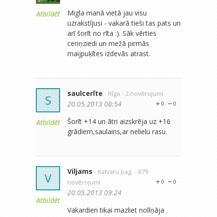
Migla manā vietā jau visu
Atbildēt
uzrakstījusi - vakarā tieši tas pats un
arī šorīt no rīta :). Sāk vērties
ceriņziedi un mežā pirmās
maijpuķītes izdevās atrast.
saulcerīte
- Rīga
- 2 novērojumi
S
20.05.2013 08:54
0
0
Šorīt +14 un ātri aizskrēja uz +16
Atbildēt
grādiem,saulains,ar nelielu rasu.
Viljams
- Katvaru pag.
- 679
V
novērojumi
0
0
20.05.2013 09:24
Atbildēt
Vakardien tikai mazliet nolīņāja