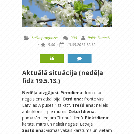
Laika prognozes
·
390
·
Raitis Sametis
·
5.00
·
13.05.2013 12:12
Aktuālā situācija (nedēļa
līdz 19.5.13.)
Nedēļa aizgājusi.
Pirmdiena:
fronte ar
negaisiem atkal bija.
Otrdiena:
fronte virs
Latvijas A puses "izsīkst".
Trešdiena:
neliels
anticiklons ir pie mums.
Ceturtdiena:
pamazām ieejam "tropu" dienā.
Piektdiena:
karsts, mitrs un nelieli negaisi Latvijā.
Sestdiena:
vismasīvākais karstums un vietām