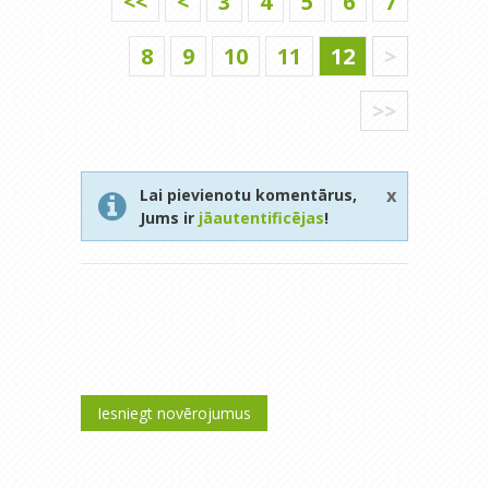
<<
<
3
4
5
6
7
8
9
10
11
12
>
>>
x
Lai pievienotu komentārus,
Jums ir
jāautentificējas
!
Iesniegt novērojumus