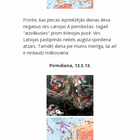
Fronte, kas piecas iepriekšējās dienas deva
negaisus virs Latvijas A pierobežas- tagad
"aizvākusies" prom Krievijas pusē. Virs
Latvijas pastiprinās neliels augsta spiediena
atzars. Tamdēļ diena pie mums mierīga, lai arī
ir nedaudz mākoņaina.
Pirmdiena, 13.5.13.