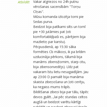
Vakar atgriezos no 24h putnu
Atbildēt
vērošanas sacensībām "Torņu
Cīņas".
Mūsu komanda izlozēja torni pie
Sedas purva.
Beidzot bija patīkami silts un tornī
pie +30 jutāmies pat ļoti
komfortabli(īpaši es, pārējiem bija
mazlietiņ par karstu).
Pēcpusdienā, ap 15:30 sāka
formēties Cb mākoņi, ik pa brīdim
uzducināja pērkons, tālumā bija
manāms zibens(tornim, starp citu,
bija zibensonvedējs). Līdz pat
vakaram īstu lietu nesagaidījām. Jau
ap 23:00 D pamalē bija manāma
skaista zibeņošana un ļoti cerēju,
ka negaiss mums trāpīs.
Bildēšanai zibeņi bija par tālu, tāpēc
devos gulēt...,lai pēc stundas celtos
augšā un beidzot varētu kārtīgi
pabildēt un pavērot zibeņus! Vispār