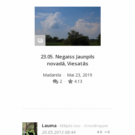
23.05. Negaiss Jaunpils
novadā, Viesatās
Madarela
· Mai 23, 2019
2
·
4.13
Lauma
- Mālpils nov.
- 0 novērojumi
20.05.2013 08:44
0
0