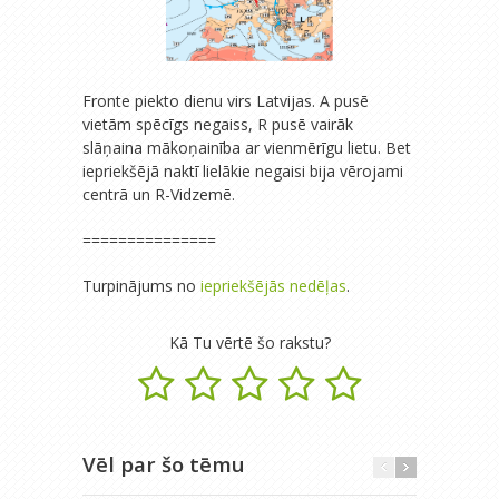
Fronte piekto dienu virs Latvijas. A pusē
vietām spēcīgs negaiss, R pusē vairāk
slāņaina mākoņainība ar vienmērīgu lietu. Bet
iepriekšējā naktī lielākie negaisi bija vērojami
centrā un R-Vidzemē.
===============
Turpinājums no
iepriekšējās nedēļas
.
Kā Tu vērtē šo rakstu?
Vēl par šo tēmu