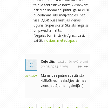
tā bija fantastiska nakts - visapkārt
dzied dažnedažādi putni, gaisā klusi
dūcēdamas lido maijvaboles, bet
visa D,DR puse laistījās vienās
ugunīs! Super skats! Skaists negaiss
un pavadīta nakts.
Negaiss tomēr tā kārtīgi n… Lasīt
vairāk:
novitusi.meteolapa.lv
Ceļotājs
- Latvija
- 0 novērojumi
C
20.05.2013 11:48
0
0
Mums bez putnu speciālista
Atbildēt
klātbūtnes ir sakrājies vismaz
viens jautājums - galerijā. ;)