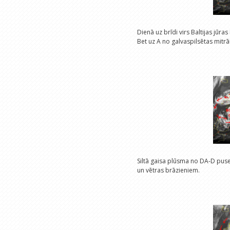
Dienā uz brīdi virs Baltijas jūra
Bet uz A no galvaspilsētas mitrā
Siltā gaisa plūsma no DA-D puse
un vētras brāzieniem.