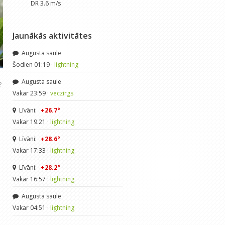
DR 3.6 m/s
Jaunākās aktivitātes
Augusta saule
Šodien 01:19 ·
lightning
Augusta saule
2
Vakar 23:59 ·
veczirgs
Līvāni:
+26.7°
Vakar 19:21 ·
lightning
Līvāni:
+28.6°
Vakar 17:33 ·
lightning
Līvāni:
+28.2°
Vakar 16:57 ·
lightning
Augusta saule
Vakar 04:51 ·
lightning