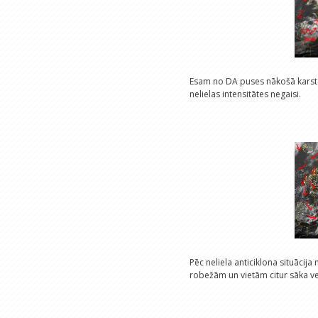
Esam no DA puses nākošā karstā u
nelielas intensitātes negaisi.
Pēc neliela anticiklona situācij
robežām un vietām citur sāka ve