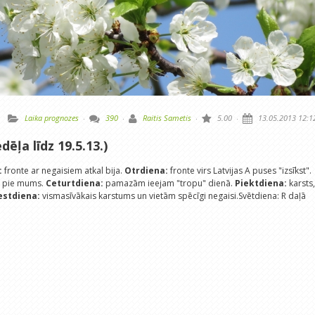
Laika prognozes
·
390
·
Raitis Sametis
·
5.00
·
13.05.2013 12:1
dēļa līdz 19.5.13.)
:
fronte ar negaisiem atkal bija.
Otrdiena:
fronte virs Latvijas A puses "izsīkst".
ir pie mums.
Ceturtdiena:
pamazām ieejam "tropu" dienā.
Piektdiena:
karsts,
estdiena:
vismasīvākais karstums un vietām spēcīgi negaisi.Svētdiena: R daļā