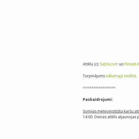
Attēlu (c):
Sat24.com
un
Finnish 
Turpinājums
nākamajā nedēļā
.
===============
Paskaidrojumi:
Somijas meteoinstitūta karšu at
14:00. Dienas attēls atjaunojas