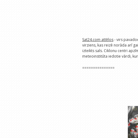
Sat24.com attēlos
- virs pavado
virziens, kas reizē norāda arī gai
izteikts sals. Ciklonu centri apzī
meteoinstitūta iedotie vārdi, ku
===============