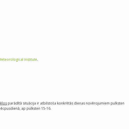
Meteorological Institute
.
tēlos
parādītā situācija ir atbilstoša konkrētās dienas novērojumiem pulksten
 pēcpusdienā, ap pulksten 15-16.