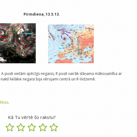
Pirmdiena, 13.5.13.
s. A pusē vietām spēcīgs negaiss, R pusē vairāk slāņaina mākoņainība ar
 naktī lielākie negaisi bija vērojami centrā un R-Vidzemē.
dēļas
.
Kā Tu vērtē šo rakstu?