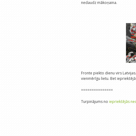
nedaudz mākoņaina.
Fronte piekto dienu virs Latvija
vienmērīgu lietu. Bet iepriekšējā
===============
Turpinājums no
iepriekšējās ne