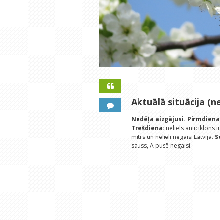
Aktuālā situācija (ne
Nedēļa aizgājusi.
Pirmdiena
Trešdiena:
neliels anticiklons 
mitrs un nelieli negaisi Latvijā.
S
sauss, A pusē negaisi.