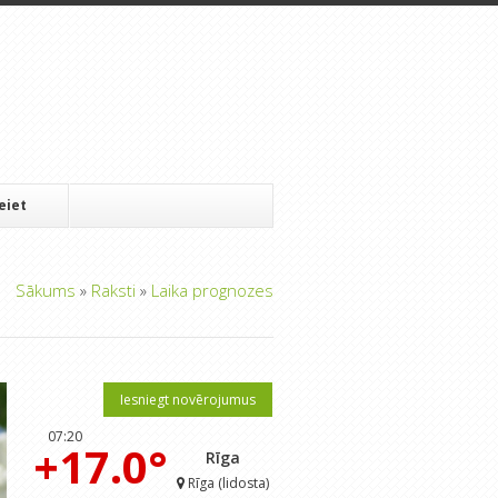
Ieiet
Sākums
»
Raksti
»
Laika prognozes
Iesniegt novērojumus
07:20
+17.0°
Rīga
Rīga (lidosta)