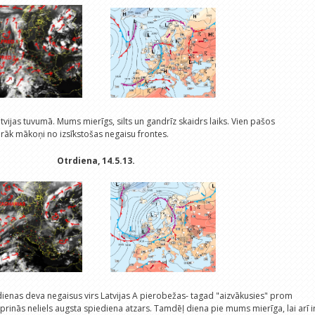
Latvijas tuvumā. Mums mierīgs, silts un gandrīz skaidrs laiks. Vien pašos
rāk mākoņi no izsīkstošas negaisu frontes.
Otrdiena, 14.5.13.
 dienas deva negaisus virs Latvijas A pierobežas- tagad "aizvākusies" prom
tiprinās neliels augsta spiediena atzars. Tamdēļ diena pie mums mierīga, lai arī i