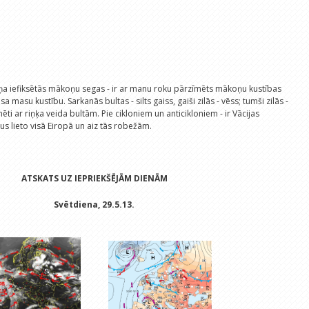
ņa iefiksētās mākoņu segas - ir ar manu roku pārzīmēts mākoņu kustības
sa masu kustību. Sarkanās bultas - silts gaiss, gaiši zilās - vēss; tumši zilās -
mēti ar riņķa veida bultām. Pie cikloniem un anticikloniem - ir Vācijas
rus lieto visā Eiropā un aiz tās robežām.
ATSKATS UZ IEPRIEKŠĒJĀM DIENĀM
Svētdiena, 29.5.13.