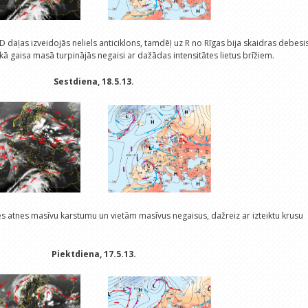
s D daļas izveidojās neliels anticiklons, tamdēļ uz R no Rīgas bija skaidras debesis
kā gaisa masā turpinājās negaisi ar dažādas intensitātes lietus brīžiem.
Sestdiena, 18.5.13.
s atnes masīvu karstumu un vietām masīvus negaisus, dažreiz ar izteiktu krusu
Piektdiena, 17.5.13.