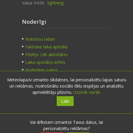
Vakar 04:06 ·
lightning
Noderīgi
Nokrišņu radari
Faktiskie laika apstākļi
Pēdējo 24h aktivitātes
Laika apstākļu arhīvs
Noderīgas saites
Meteolapa.lv izmanto sīkdatnes, lai personalizētu lapas saturu
un reklāmas, nodrošinātu sociālo tīklu iespējas un analizētu
Kontakti
apmeklētāju plūsmu.
Uzzināt vairāk.
Labi
Sazinies:
nosūti ziņu
E-pasts:
info@meteolapa.lv
Vai drīkstam izmantot Tavus datus, lai
personalizētu reklāmas?
Seko mums