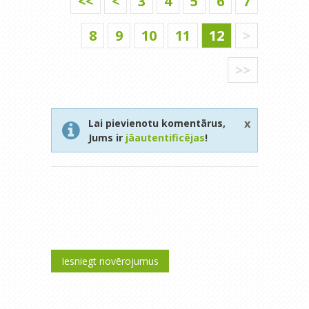
<<
<
3
4
5
6
7
8
9
10
11
12
>
>>
x
Lai pievienotu komentārus,
Jums ir
jāautentificējas
!
Iesniegt novērojumus