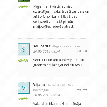
Migla manā vietā jau visu
Atbildēt
uzrakstījusi - vakarā tieši tas pats un
arī šorīt no rīta :). Sāk vērties
ceriņziedi un mežā pirmās
maijpuķītes izdevās atrast.
saulcerīte
- Rīga
- 2 novērojumi
S
20.05.2013 08:54
0
0
Šorīt +14 un ātri aizskrēja uz +16
Atbildēt
grādiem,saulains,ar nelielu rasu.
Viljams
- Katvaru pag.
- 679
V
novērojumi
0
0
20.05.2013 09:24
Atbildēt
Vakardien tikai mazliet nolīņāja