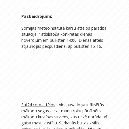
===============
Paskaidrojumi:
Somijas meteoinstitūta karšu attēlos
parādītā
situācija ir atbilstoša konkrētās dienas
novērojumiem pulksten 14:00. Dienas attēls
atjaunojas pēcpusdienā, ap pulksten 15-16.
Sat24.com attēlos
- virs pavadoņa iefiksētās
mākoņu segas - ir ar manu roku pārzīmēts
mākoņu kustības virziens, kas reizē norāda arī
gaisa masu kustību. Sarkanās bultas - silts
gaiss, gaiši zilās - vēss; tumši zilās - izteikts