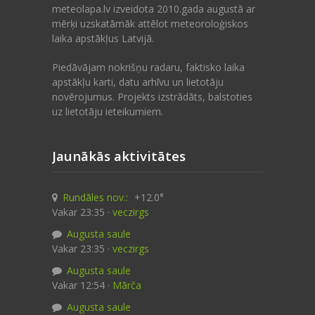
meteolapa.lv izveidota 2010.gada augustā ar
mērķi uzskatāmāk attēlot meteoroloģiskos
laika apstākļus Latvijā.
Piedāvājam nokrišņu radaru, faktisko laika
apstākļu karti, datu arhīvu un lietotāju
novērojumus. Projekts izstrādāts, balstoties
uz lietotāju ieteikumiem.
Jaunākās aktivitātes
Rundāles nov.:
+12.0°
Vakar 23:35 ·
veczirgs
Augusta saule
Vakar 23:35 ·
veczirgs
Augusta saule
Vakar 12:54 ·
Mārča
Augusta saule