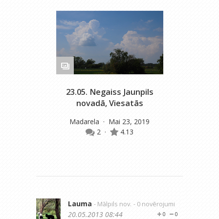
23.05. Negaiss Jaunpils
novadā, Viesatās
Madarela
· Mai 23, 2019
2
·
4.13
Lauma
- Mālpils nov.
- 0 novērojumi
20.05.2013 08:44
0
0