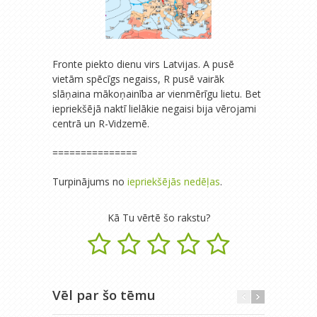
Fronte piekto dienu virs Latvijas. A pusē
vietām spēcīgs negaiss, R pusē vairāk
slāņaina mākoņainība ar vienmērīgu lietu. Bet
iepriekšējā naktī lielākie negaisi bija vērojami
centrā un R-Vidzemē.
===============
Turpinājums no
iepriekšējās nedēļas
.
Kā Tu vērtē šo rakstu?
Vēl par šo tēmu