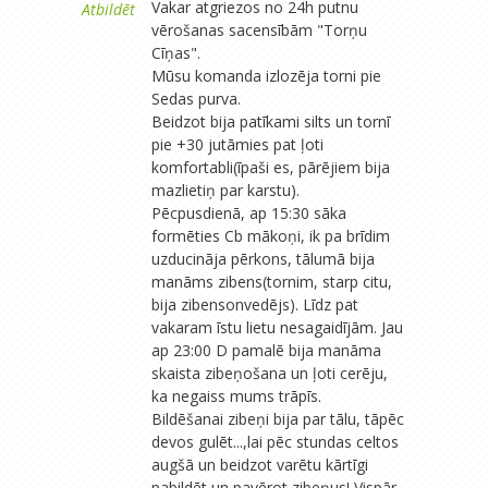
Vakar atgriezos no 24h putnu
Atbildēt
vērošanas sacensībām "Torņu
Cīņas".
Mūsu komanda izlozēja torni pie
Sedas purva.
Beidzot bija patīkami silts un tornī
pie +30 jutāmies pat ļoti
komfortabli(īpaši es, pārējiem bija
mazlietiņ par karstu).
Pēcpusdienā, ap 15:30 sāka
formēties Cb mākoņi, ik pa brīdim
uzducināja pērkons, tālumā bija
manāms zibens(tornim, starp citu,
bija zibensonvedējs). Līdz pat
vakaram īstu lietu nesagaidījām. Jau
ap 23:00 D pamalē bija manāma
skaista zibeņošana un ļoti cerēju,
ka negaiss mums trāpīs.
Bildēšanai zibeņi bija par tālu, tāpēc
devos gulēt...,lai pēc stundas celtos
augšā un beidzot varētu kārtīgi
pabildēt un pavērot zibeņus! Vispār