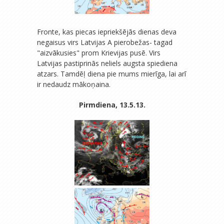
Fronte, kas piecas iepriekšējās dienas deva
negaisus virs Latvijas A pierobežas- tagad
"aizvākusies" prom Krievijas pusē. Virs
Latvijas pastiprinās neliels augsta spiediena
atzars. Tamdēļ diena pie mums mierīga, lai arī
ir nedaudz mākoņaina.
Pirmdiena, 13.5.13.