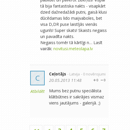
tā bija fantastiska nakts - visapkārt
dzied dažnedažādi putni, gaisā klusi
dūcēdamas lido maijvaboles, bet
visa D,DR puse laistījās vienās
ugunīs! Super skats! Skaists negaiss
un pavadīta nakts.
Negaiss tomēr tā kārtīgi n… Lasīt
vairāk:
novitusi.meteolapa.lv
Ceļotājs
- Latvija
- 0 novērojumi
C
20.05.2013 11:48
0
0
Mums bez putnu speciālista
Atbildēt
klātbūtnes ir sakrājies vismaz
viens jautājums - galerijā. ;)