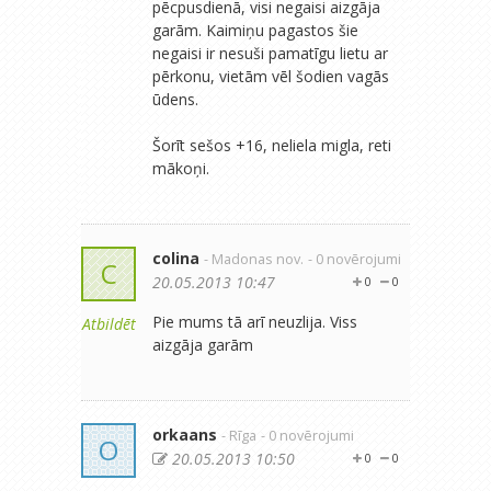
pēcpusdienā, visi negaisi aizgāja
garām. Kaimiņu pagastos šie
negaisi ir nesuši pamatīgu lietu ar
pērkonu, vietām vēl šodien vagās
ūdens.
Šorīt sešos +16, neliela migla, reti
mākoņi.
colina
- Madonas nov.
- 0 novērojumi
C
20.05.2013 10:47
0
0
Pie mums tā arī neuzlija. Viss
Atbildēt
aizgāja garām
orkaans
- Rīga
- 0 novērojumi
O
20.05.2013 10:50
0
0