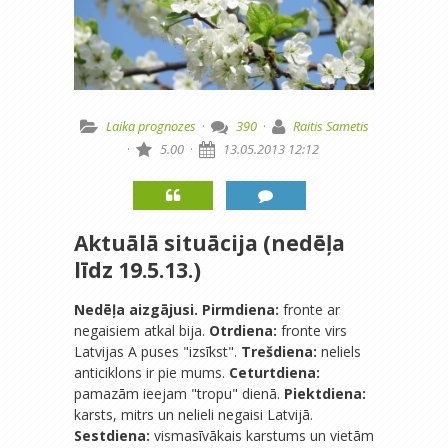
Laika prognozes
·
390
·
Raitis Sametis
·
5.00
·
13.05.2013 12:12
Aktuālā situācija (nedēļa
līdz 19.5.13.)
Nedēļa aizgājusi.
Pirmdiena:
fronte ar
negaisiem atkal bija.
Otrdiena:
fronte virs
Latvijas A puses "izsīkst".
Trešdiena:
neliels
anticiklons ir pie mums.
Ceturtdiena:
pamazām ieejam "tropu" dienā.
Piektdiena:
karsts, mitrs un nelieli negaisi Latvijā.
Sestdiena:
vismasīvākais karstums un vietām