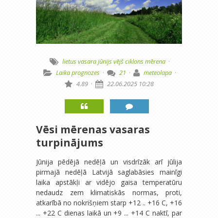
lietus
vasara
jūnijs
vējš
ciklons
mērena
·
Laika prognozes
·
21
·
meteolapa
·
4.89
·
22.06.2025 10:28
Vēsi mērenas vasaras
turpinājums
Jūnija pēdējā nedēļā un visdrīzāk arī jūlija
pirmajā nedēļā Latvijā saglabāsies mainīgi
laika apstākļi ar vidējo gaisa temperatūru
nedaudz zem klimatiskās normas, proti,
atkarībā no nokrišņiem starp +12 .. +16 C, +16
... +22 C dienas laikā un +9 ... +14 C naktī, par