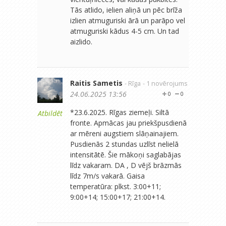
Tās atlido, ielien aliņā un pēc brīža
izlien atmuguriski ārā un parāpo vel
atmuguriski kādus 4-5 cm. Un tad
aizlido.
Raitis Sametis
- Rīga
- 1 novērojums
24.06.2025 13:56
0
0
*23.6.2025. Rīgas ziemeļi. Siltā
Atbildēt
fronte. Apmācas jau priekšpusdienā
ar mēreni augstiem slāņainajiem.
Pusdienās 2 stundas uzlīst nelielā
intensitātē. Šie mākoņi saglabājas
līdz vakaram. DA , D vējš brāzmās
līdz 7m/s vakarā. Gaisa
temperatūra: plkst. 3:00+11;
9:00+14; 15:00+17; 21:00+14.