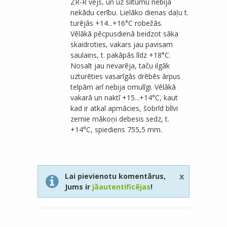
ZR-R vējš, un uz siltumu nebija
nekādu cerību. Lielāko dienas daļu t.
turējās +14...+16°C robežās.
Vēlākā pēcpusdienā beidzot sāka
skaidroties, vakars jau pavisam
saulains, t. pakāpās līdz +18°C.
Nosalt jau nevarēja, taču ilgāk
uzturēties vasarīgās drēbēs ārpus
telpām arī nebija omulīgi. Vēlākā
vakarā un naktī +15...+14°C, kaut
kad ir atkal apmācies, šobrīd blīvi
zemie mākoņi debesis sedz, t.
+14°C, spiediens 755,5 mm.
x
Lai pievienotu komentārus,
Jums ir
jāautentificējas
!