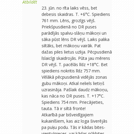
Atbildēt
23. jūn. no rīta laiks vēss, bet
debesis skaidras. T. +6°C. Spiediens
761 mm. Lēns, grozīgs vējš.
Priekšpusdienā no DR puses
parādījās spalvu-slāņu mākoņi un
sāka pūst lēns DR vējš. Laiks palika
siltāks, bet mākoņu vairāk. Pat
dažas piles lietus uzlija. Pēcpusdienā
īslaicīgi skaidrojās. Pūta jau mērens
DR vējš. T. pacēlās līdz +18°C. Bet
spiediens nokritis līdz 757 mm.
Vēlākā pēcpusdienā vidējās zonas
gubu mākoņi. Atkal neliels lietiņš
uzrasināja. Pašlaik daudz mākoņu,
kas nāca no DR puses. T. +17°C.
Spiediens 754 mm. Priecājieties,
tauta. Tā ir siltā fronte!
Atkarībā par bišveidīgajiem
kukainīšiem, kas aiz loga šiverējās
pa puķu podu. Tās ir kādas bites-
vientuļnieces, vai kādas pūkbites.