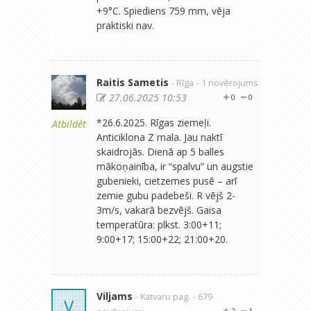
+9°C. Spiediens 759 mm, vēja
praktiski nav.
Raitis Sametis
- Rīga
- 1 novērojums
27.06.2025 10:53
0
0
*26.6.2025. Rīgas ziemeļi.
Atbildēt
Anticiklona Z mala. Jau naktī
skaidrojās. Dienā ap 5 balles
mākoņainība, ir “spalvu” un augstie
gubenieki, cietzemes pusē – arī
zemie gubu padebeši. R vējš 2-
3m/s, vakarā bezvējš. Gaisa
temperatūra: plkst. 3:00+11;
9:00+17; 15:00+22; 21:00+20.
Viljams
- Katvaru pag.
- 679
V
2
1