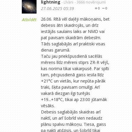
lightning
- Līvāni
- 3666 novērojumi
27.06.2025 05:39
0
0
26.06. Rītā vēl daļēji mākoņains, bet
Atbildēt
debesis ātri skaidrojās, un drīz
iestājās saulains laiks ar NMD vai
pat pavisam skaidrām debesīm.
Tāds saglabājās arī praktiski visas
dienas garumā.
Taču jau priekšpusdienā sacēlās
mērens līdz mēreni stiprs ZR-R vējš,
kas norima tikai vakarpusē. Par spīti
tam, pēcpusdienā gaiss iesila līdz
+21°C un vietās, kur nepūta pārāk
traki, šķita pavisam omulīgi. Arī
vakarā diezgan ilgi turējās
+19...+18°C, tikai ap 23:00 jūtamāk
vēsāks.
Debesis saglabājās skaidras arī
naktī, un arī šobrīd vien nedaudz
plānu spalvu mākoņu. Tiesa, gaiss
pa nakti atdzisis, un šobrīd tikai