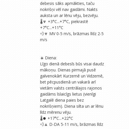
debesis sāks apmākties, taču
nokrišņi vēl nav gaidāmi. Nakts
auksta un ar lēnu vēju, bezvēju.
🌡🔽 +3°C...+7°C, piekrastē
+7°C...+11°C
💨🔽 MV 0-5 m/s, brāzmas līdz 2-5
m/s
☀️ Diena:
Līgo dienā debesīs būs visai daudz
mākoņu. Dienas pirmajā pusē
galvenokārt Kurzemē un Vidzemē,
bet pēcpusdienā un vakarā arī
vietām valsts centrālajos rajonos
gaidāms īslaicīgs lietus (vienīgi
Latgalē diena paies bez
nokrišņiem). Diena silta un ar lēnu
līdz mērenu vēju.
🌡⏺️ +17°C...+22°C
💨🔼 D-DA 5-11 m/s, brāzmas līdz