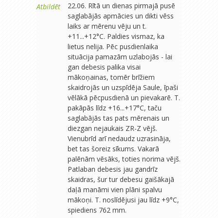
22.06. Rītā un dienas pirmajā pusē
Atbildēt
saglabājās apmācies un dikti vēss
laiks ar mērenu vēju un t.
+11...+12°C. Paldies vismaz, ka
lietus nelija. Pēc pusdienlaika
situācija pamazām uzlabojās - lai
gan debesis palika visai
mākoņainas, tomēr brīžiem
skaidrojās un uzspīdēja Saule, īpaši
vēlākā pēcpusdienā un pievakarē. T.
pakāpās līdz +16...+17°C, taču
saglabājās tas pats mērenais un
diezgan nejaukais ZR-Z vējš.
Vienubrīd arī nedaudz uzrasināja,
bet tas šoreiz sīkums. Vakarā
palēnām vēsāks, toties norima vējš.
Patlaban debesis jau gandrīz
skaidras, šur tur debesu gaišākajā
daļā manāmi vien plāni spalvu
mākoņi. T. noslīdējusi jau līdz +9°C,
spiediens 762 mm.