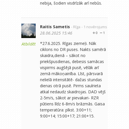
nebija, šodien visdrīzāk arī nebūs.
Raitis Sametis
- Rīga
- 1 novērojums
28.06.2025 15:46
0
1
*27.6.2025. Rīgas ziemeļi. Nāk
Atbildēt
ciklons no DR puses. Nakts samērā
skaidra,dienā – sākot no
priekšpusdienas, debesis samācas
vispirms augšējā pusē, vēlāk arī
zemā mākoņainība. Līst, pārsvarā
nelielā intensitātē- dažas stundas
dienas otrā pusē. Pirms saulrieta
atkal nedaudz skaidrojas. DAD vējš
2-5m/s, sākot ar pievakari- RZR
pūtiens līdz 6-8m/s brāzmās. Gaisa
temperatūra: plkst. 3:00+11;
9:00+14; 15:00+17; 21:00+15.