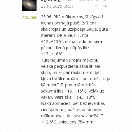
26.06.2025 05:51
1
0
25.06. Rītā mākoņains, līdzīgs arī
Atbildēt
dienas pirmajā pusē. Brīžiem
skaidrojās un uzspīdēja Saule, pūta
mērens DR-R vējš. T. rītā
+12...+13°C, dienas vidū un agrā
pēcpusdienā pakāpās līdz
+17...+18°C.
Turpinājumā vairojās mākoņi,
vēlākā pēcpusdienā sāka līt. Ne
stipri, un ar pārtraukumiem, bet
kļuva totāli nomācies un tumšs, teju
kā rudenī. T. pamazām kritās,
sākumā līdz +16...+15°C, vēlāk uz
vakaru vairs tikai +14...+13°C.
Naktī apmācies, bet bez ievērības
cienīga lietus, pašlaik arī debesis
mākoņainas, bet vismaz nelīst. T.
+12,5°C, spiediens 754 mm.