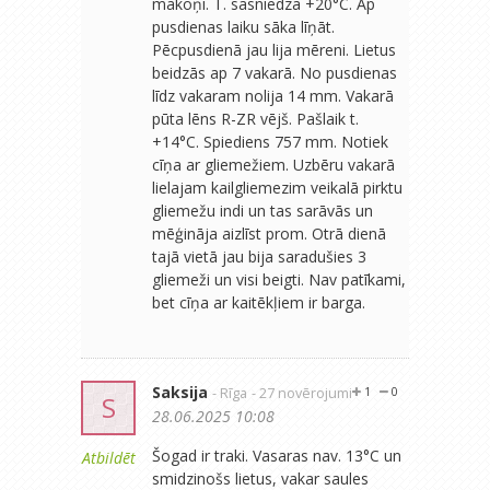
mākoņi. T. sasniedza +20°C. Ap
pusdienas laiku sāka līņāt.
Pēcpusdienā jau lija mēreni. Lietus
beidzās ap 7 vakarā. No pusdienas
līdz vakaram nolija 14 mm. Vakarā
pūta lēns R-ZR vējš. Pašlaik t.
+14°C. Spiediens 757 mm. Notiek
cīņa ar gliemežiem. Uzbēru vakarā
lielajam kailgliemezim veikalā pirktu
gliemežu indi un tas sarāvās un
mēģināja aizlīst prom. Otrā dienā
tajā vietā jau bija saradušies 3
gliemeži un visi beigti. Nav patīkami,
bet cīņa ar kaitēkļiem ir barga.
Saksija
- Rīga
- 27 novērojumi
1
0
S
28.06.2025 10:08
Šogad ir traki. Vasaras nav. 13°C un
Atbildēt
smidzinošs lietus, vakar saules