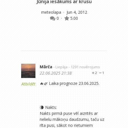
Jūnija iesākums ar krusu
D
meteolapa
· Jun 4, 2012
0
·
5.00
Mārča
- Liepāja
- 1291 novērojums
22.06.2025 21:38
2
1
🔥🌿 Laika prognoze 23.06.2025.
Atbildēt
🌘 Nakts:
Nakts pirmā puse vēl aizritēs ar
nelielu mākoņu daudzumu, taču uz
rīta pusi, sākot no rietumiem