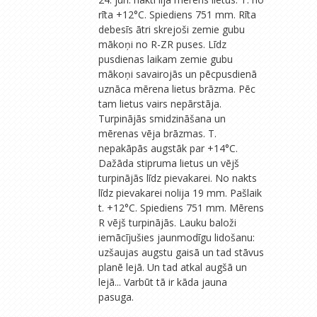
rīta +12°C. Spiediens 751 mm. Rīta
debesīs ātri skrejoši zemie gubu
mākoņi no R-ZR puses. Līdz
pusdienas laikam zemie gubu
mākoņi savairojās un pēcpusdienā
uznāca mērena lietus brāzma. Pēc
tam lietus vairs nepārstāja.
Turpinājās smidzināšana un
mērenas vēja brāzmas. T.
nepakāpās augstāk par +14°C.
Dažāda stipruma lietus un vējš
turpinājās līdz pievakarei. No nakts
līdz pievakarei nolija 19 mm. Pašlaik
t. +12°C. Spiediens 751 mm. Mērens
R vējš turpinājās. Lauku baloži
iemācījušies jaunmodīgu lidošanu:
uzšaujas augstu gaisā un tad stāvus
planē lejā. Un tad atkal augšā un
lejā... Varbūt tā ir kāda jauna
pasuga.