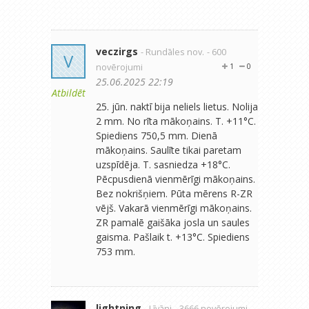
veczirgs
- Rundāles nov.
- 600
V
novērojumi
1
0
25.06.2025 22:19
Atbildēt
25. jūn. naktī bija neliels lietus. Nolija
2 mm. No rīta mākoņains. T. +11°C.
Spiediens 750,5 mm. Dienā
mākoņains. Saulīte tikai paretam
uzspīdēja. T. sasniedza +18°C.
Pēcpusdienā vienmērīgi mākoņains.
Bez nokrišņiem. Pūta mērens R-ZR
vējš. Vakarā vienmērīgi mākoņains.
ZR pamalē gaišāka josla un saules
gaisma. Pašlaik t. +13°C. Spiediens
753 mm.
lightning
- Līvāni
- 3666 novērojumi