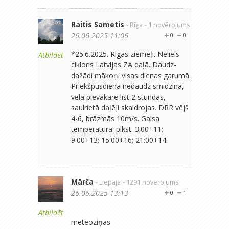
Raitis Sametis
- Rīga
- 1 novērojums
26.06.2025 11:06
0
0
*25.6.2025. Rīgas ziemeļi. Neliels
Atbildēt
ciklons Latvijas ZA daļā. Daudz-
dažādi mākoņi visas dienas garumā.
Priekšpusdienā nedaudz smidzina,
vēlā pievakarē līst 2 stundas,
saulrietā daļēji skaidrojas. DRR vējš
4-6, brāzmās 10m/s. Gaisa
temperatūra: plkst. 3:00+11;
9:00+13; 15:00+16; 21:00+14.
Mārča
- Liepāja
- 1291 novērojums
26.06.2025 13:13
0
1
Atbildēt
‪meteoziņas‬