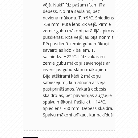
vējš. Naktī līdz pašam rītam tīra
debess. No rīta saulains, bez
neviena mākoņa. T. +9°C. Spiediens
758 mm. Pūta lēns ZR vējš. Pirmie
zemie gubu mākoņi parādījās pirms
pusdienas. Rīta vējš jau bija norimis.
Pēcpusdienā zemie gubu mākoņi
savairojās līdz 7 ballēm. T.
sasniedza +22°C. Līdz vakaram
zemie gubu mākoņi savienojās ar
inversijas gubu-slāņu mākoņiem.
Bija atšķirami kādi 2 mākoņu
sabiezējumi, kuri atnāca ar vēja
pastiprināšanos. Vakarā debesis
skaidrojās, bet pavairojās augšējie
spalvu mākoņi. Pašlaik t. +14°C.
Spiediens 760 mm. Debess skaidra.
Spalvu mākoņi arī kaut kur paklīduši.