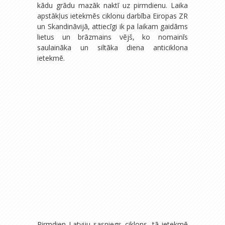
kādu grādu mazāk naktī uz pirmdienu. Laika
apstākļus ietekmēs ciklonu darbība Eiropas ZR
un Skandināvijā, attiecīgi ik pa laikam gaidāms
lietus un brāzmains vējš, ko nomainīs
saulaināka un siltāka diena anticiklona
ietekmē.
Pirmdien Latviju sasniegs ciklons, tā ietekmē