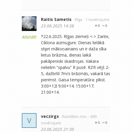
Raitis Sametis
- Rīga
- 1 novērojums
23.06.2025 14:38
0
0
*22.6.2025. Rīgas ziemeļi <-> Zante,
Atbildēt
Ciklona aizmugure. Dienas lielākā
stipri mākoņainains un ir daža sīka
lietus brāzma, dienas laikā
pakāpeniski skaidrojas. Vakara
nelielim “spalvu” R pusē. RZR vējš 2-
5, dažbrīd 7m/s brāzmās, vakarā tas
pierimst. Gaisa temperatūra: plkst.
3:00+12l 9:00+14; 15:00+17;
21:00+14.
veczirgs
- Rundāles nov.
- 600
V
novērojumi
0
0
23.06.2025 21:30