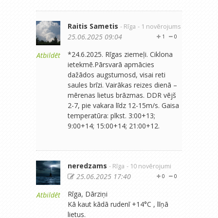
Raitis Sametis
- Rīga
- 1 novērojums
25.06.2025 09:04
1
0
*24.6.2025. Rīgas ziemeļi. Ciklona
Atbildēt
ietekmē.Pārsvarā apmācies
dažādos augstumosd, visai reti
saules brīzi. Vairākas reizes dienā –
mērenas lietus brāzmas. DDR vējš
2-7, pie vakara līdz 12-15m/s. Gaisa
temperatūra: plkst. 3:00+13;
9:00+14; 15:00+14; 21:00+12.
neredzams
- Rīga
- 10 novērojumi
25.06.2025 17:40
0
0
Rīga, Dārziņi
Atbildēt
Kā kaut kādā rudenī +14°C , līņā
lietus.