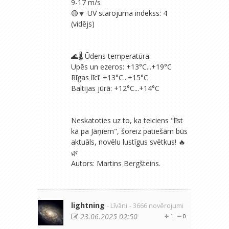
9-17 m/s
🟡🔽 UV starojuma indekss: 4
(vidējs)
🌊🌡 Ūdens temperatūra:
Upēs un ezeros: +13°C...+19°C
Rīgas līcī: +13°C...+15°C
Baltijas jūrā: +12°C...+14°C
Neskatoties uz to, ka teiciens "līst
kā pa Jāņiem", šoreiz patiešām būs
aktuāls, novēlu lustīgus svētkus! 🔥
🌿
Autors: Martins Bergšteins.
lightning
- Līvāni
- 3666 novērojumi
23.06.2025 02:50
1
0