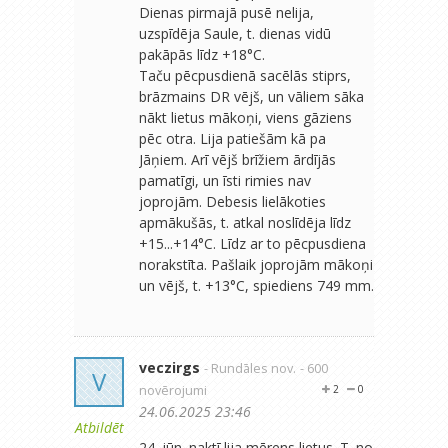
Dienas pirmajā pusē nelija,
uzspīdēja Saule, t. dienas vidū
pakāpās līdz +18°C.
Taču pēcpusdienā sacēlās stiprs,
brāzmains DR vējš, un vāliem sāka
nākt lietus mākoņi, viens gāziens
pēc otra. Lija patiešām kā pa
Jāņiem. Arī vējš brīžiem ārdījās
pamatīgi, un īsti rimies nav
joprojām. Debesis lielākoties
apmākušās, t. atkal noslīdēja līdz
+15...+14°C. Līdz ar to pēcpusdiena
norakstīta. Pašlaik joprojām mākoņi
un vējš, t. +13°C, spiediens 749 mm.
veczirgs
- Rundāles nov.
- 600
V
novērojumi
2
0
24.06.2025 23:46
Atbildēt
24. jūn. naktī lija mērens lietus. T. no