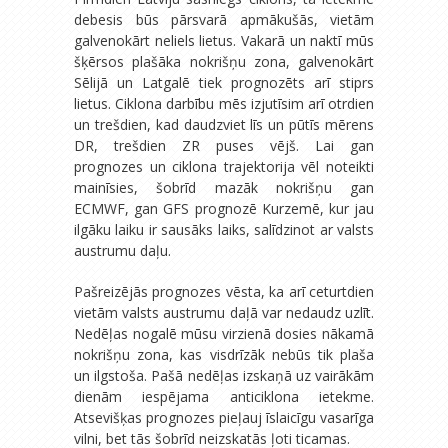
debesis būs pārsvarā apmākušās, vietām
galvenokārt neliels lietus. Vakarā un naktī mūs
šķērsos plašāka nokrišņu zona, galvenokārt
Sēlijā un Latgalē tiek prognozēts arī stiprs
lietus. Ciklona darbību mēs izjutīsim arī otrdien
un trešdien, kad daudzviet līs un pūtīs mērens
DR, trešdien ZR puses vējš. Lai gan
prognozes un ciklona trajektorija vēl noteikti
mainīsies, šobrīd mazāk nokrišņu gan
ECMWF, gan GFS prognozē Kurzemē, kur jau
ilgāku laiku ir sausāks laiks, salīdzinot ar valsts
austrumu daļu.
Pašreizējās prognozes vēsta, ka arī ceturtdien
vietām valsts austrumu daļā var nedaudz uzlīt.
Nedēļas nogalē mūsu virzienā dosies nākamā
nokrišņu zona, kas visdrīzāk nebūs tik plaša
un ilgstoša. Pašā nedēļas izskaņā uz vairākām
dienām iespējama anticiklona ietekme.
Atsevišķas prognozes pieļauj īslaicīgu vasarīga
vilni, bet tās šobrīd neizskatās ļoti ticamas.