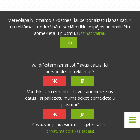
Meteolapa.lv izmanto sīkdatnes, lai personalizētu lapas saturu
un reklāmas, nodrošinātu sociālo tīklu iespējas un analizētu
Par mums
apmeklētāju plūsmu.
Uzzināt vairāk.
Labi
meteolapa.lv izveidota 2010.gada augustā ar
mērķi uzskatāmāk attēlot meteoroloģiskos
Vai drīkstam izmantot Tavus datus, lai
laika apstākļus Latvijā.
personalizētu reklāmas?
Piedāvājam nokrišņu radaru, faktisko laika
Nē
Jā
apstākļu karti, datu arhīvu un lietotāju
novērojumus. Projekts izstrādāts, balstoties
Vai drīkstam izmantot Tavus anonimizētus
uz lietotāju ieteikumiem.
datus, lai palīdzētu mums sekot apmeklētāju
plūsmai?
Nē
Jā
Jaunākās aktivitātes
(šos uzstādījumus varat mainīt jebkurā brīdī
privātuma politikas sadaļā
)
Augusta saule