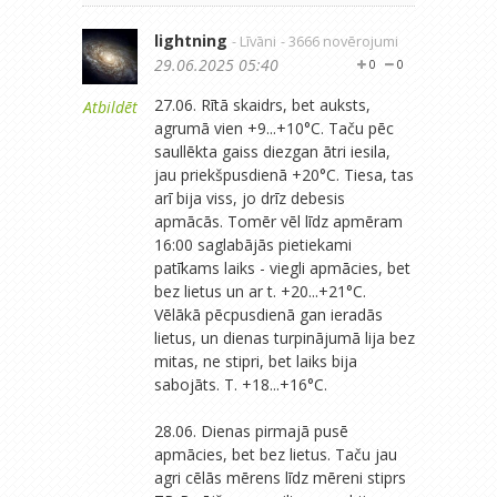
lightning
- Līvāni
- 3666 novērojumi
29.06.2025 05:40
0
0
27.06. Rītā skaidrs, bet auksts,
Atbildēt
agrumā vien +9...+10°C. Taču pēc
saullēkta gaiss diezgan ātri iesila,
jau priekšpusdienā +20°C. Tiesa, tas
arī bija viss, jo drīz debesis
apmācās. Tomēr vēl līdz apmēram
16:00 saglabājās pietiekami
patīkams laiks - viegli apmācies, bet
bez lietus un ar t. +20...+21°C.
Vēlākā pēcpusdienā gan ieradās
lietus, un dienas turpinājumā lija bez
mitas, ne stipri, bet laiks bija
sabojāts. T. +18...+16°C.
28.06. Dienas pirmajā pusē
apmācies, bet bez lietus. Taču jau
agri cēlās mērens līdz mēreni stiprs