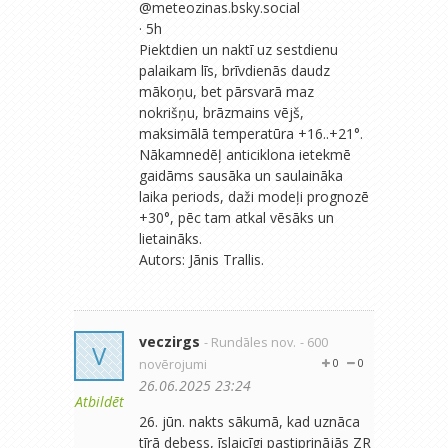
‪@meteozinas.bsky.social‬
· 5h
Piektdien un naktī uz sestdienu
palaikam līs, brīvdienās daudz
mākoņu, bet pārsvarā maz
nokrišņu, brāzmains vējš,
maksimālā temperatūra +16..+21°.
Nākamnedēļ anticiklona ietekmē
gaidāms sausāka un saulaināka
laika periods, daži modeļi prognozē
+30°, pēc tam atkal vēsāks un
lietaināks.
Autors: Jānis Trallis.
veczirgs
- Rundāles nov.
- 600
V
novērojumi
0
0
26.06.2025 23:24
Atbildēt
26. jūn. nakts sākumā, kad uznāca
tīrā debess, īslaicīgi pastiprinājās ZR