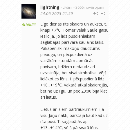
lightning
- Līvāni
- 3666 novērojumi
24.06.2025 21:59
0
0
Līgo dienas rīts skaidrs un auksts, t.
Atbildēt
knapi +7°C. Tomēr vēlāk Saule gaisu
iesildīja, jo līdz pusdienlaikam
saglabājās pārsvarā saulains laiks.
Pakāpeniski mākoņu daudzums
pieauga, un pēcpusdienā uz
vairākām stundām apmācās
pavisam, brīžiem nedaudz arī
uzrasināja, bet visai simboliski. Vējš
lielākoties lēns, t. pēcpusdienā līdz
+18...+19°C. Vakarā atkal skaidrojās,
bet ne uz ilgu, un pēc 23:00 bija klāt
arī lietus.
Lietus ar īsiem pārtraukumiem lija
visu Jāņu nakti, pārstāja kaut kad uz
rīta pusi. T. saglabājās ap
+13...+14°C, vējš pārsvarā lēns.