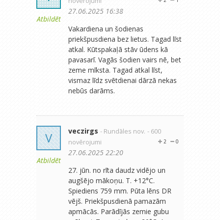
novērojumi
27.06.2025 16:38
Atbildēt
Vakardiena un šodienas
priekšpusdiena bez lietus. Tagad līst
atkal. Kūtspakaļā stāv ūdens kā
pavasarī. Vagās šodien vairs nē, bet
zeme mīksta. Tagad atkal līst,
vismaz līdz svētdienai dārzā nekas
nebūs darāms.
veczirgs
- Rundāles nov.
- 600
V
novērojumi
2
0
27.06.2025 22:20
Atbildēt
27. jūn. no rīta daudz vidējo un
augšējo mākoņu. T. +12°C.
Spiediens 759 mm. Pūta lēns DR
vējš. Priekšpusdienā pamazām
apmācās. Parādījās zemie gubu