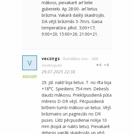
mākoņi, pievakarē arī lielie
gubenieki. Ap 28:00- arī lietus
brāzma. Vakarā daļēji skaidrojās.
DA vējš brāzmās 5-7m/s. Gaisa
temperatūra: plkst. 3;00+17;
9:00+20; 15:00+26; 21:00+21.
veczirgs
- Rundāles nov.
- 600
V
novērojumi
0
0
29.07.2025 22:38
Atbildēt
29. jūl. naktī bija lietus. T. no rīta bija
+18°C. Spiediens 754 mm. Debesīs
daudz mākoņu. Priekšpusdienā pūta
mērens D-DR vējš. Pēcpusdienā
brīžiem tumši mākoņi un lietus. Vējš
brāzmains un pagriezās no DR
puses. Līdz pēcpusdienai nolija 10
mm (kopā ar nakts lietu). Pievakarē
debesis vairāk skaidrojās un vējš