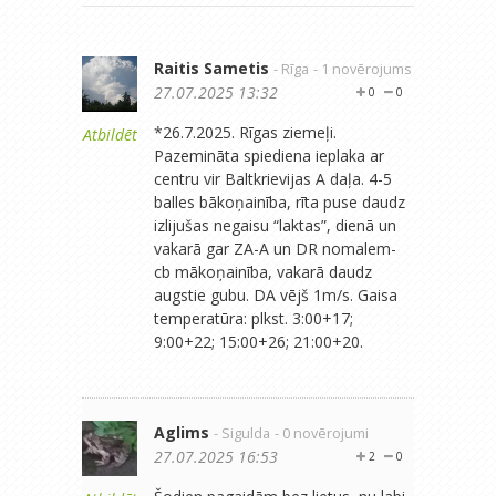
Raitis Sametis
- Rīga
- 1 novērojums
27.07.2025 13:32
0
0
*26.7.2025. Rīgas ziemeļi.
Atbildēt
Pazemināta spiediena ieplaka ar
centru vir Baltkrievijas A daļa. 4-5
balles bākoņainība, rīta puse daudz
izlijušas negaisu “laktas”, dienā un
vakarā gar ZA-A un DR nomalem-
cb mākoņainība, vakarā daudz
augstie gubu. DA vējš 1m/s. Gaisa
temperatūra: plkst. 3:00+17;
9:00+22; 15:00+26; 21:00+20.
Aglims
- Sigulda
- 0 novērojumi
27.07.2025 16:53
2
0