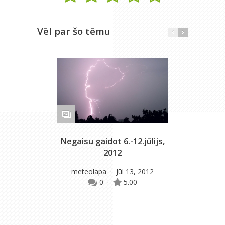
Vēl par šo tēmu
Negaisu gaidot 6.-12.jūlijs,
M
2012
meteolapa
· Jūl 13, 2012
0
·
5.00