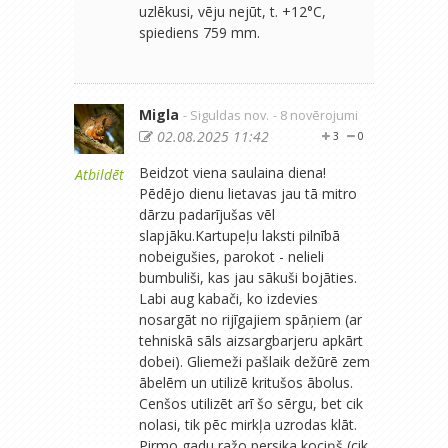
uzlēkusi, vēju nejūt, t. +12°C,
spiediens 759 mm.
Migla
- Siguldas nov.
- 8 novērojumi
02.08.2025 11:42
3
0
Beidzot viena saulaina diena!
Atbildēt
Pēdējo dienu lietavas jau tā mitro
dārzu padarījušas vēl
slapjāku.Kartupeļu laksti pilnībā
nobeigušies, parokot - nelieli
bumbuliši, kas jau sākuši bojāties.
Labi aug kabači, ko izdevies
nosargāt no rijīgajiem spāņiem (ar
tehniskā sāls aizsargbarjeru apkārt
dobei). Gliemeži pašlaik dežūrē zem
ābelēm un utilizē kritušos ābolus.
Cenšos utilizēt arī šo sērgu, bet cik
nolasi, tik pēc mirkļa uzrodas klāt.
Pirmo gadu ražo persika kociņš (cik