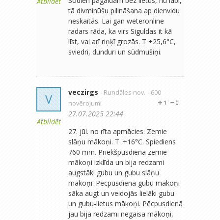
Šodien pagaidām bez lietus, nu labi,
Atbildēt
tā divminūšu pilināšana ap dienvidu
neskaitās. Lai gan weteronline
radars rāda, ka virs Siguldas it kā
līst, vai arī riņķī grozās. T +25,6°C,
sviedri, dunduri un sūdmušiņi.
veczirgs
- Rundāles nov.
- 600
V
novērojumi
1
0
27.07.2025 22:44
Atbildēt
27. jūl. no rīta apmācies. Zemie
slāņu mākoņi. T. +16°C. Spiediens
760 mm. Priekšpusdienā zemie
mākoņi izklīda un bija redzami
augstāki gubu un gubu slāņu
mākoņi. Pēcpusdienā gubu mākoņi
sāka augt un veidojās lielāki gubu
un gubu-lietus mākoņi. Pēcpusdienā
jau bija redzami negaisa mākoņi,