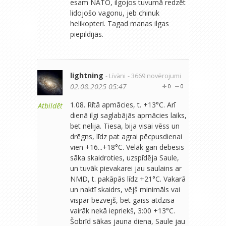
esam NATO, ilgojos tuvumā redzēt
lidojošo vagonu, jeb chinuk
helikopteri. Tagad manas ilgas
piepildījās.
lightning
- Līvāni
- 3669 novērojumi
02.08.2025 05:47
0
0
1.08. Rītā apmācies, t. +13°C. Arī
Atbildēt
dienā ilgi saglabājās apmācies laiks,
bet nelija. Tiesa, bija visai vēss un
drēgns, līdz pat agrai pēcpusdienai
vien +16...+18°C. Vēlāk gan debesis
sāka skaidroties, uzspīdēja Saule,
un tuvāk pievakarei jau saulains ar
NMD, t. pakāpās līdz +21°C. Vakarā
un naktī skaidrs, vējš minimāls vai
vispār bezvējš, bet gaiss atdzisa
vairāk nekā iepriekš, 3:00 +13°C.
Šobrīd sākas jauna diena, Saule jau