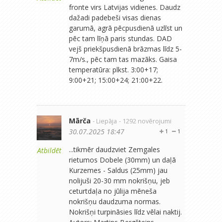
fronte virs Latvijas vidienes. Daudz
dažadi padebeši visas dienas
garumā, agrā pēcpusdienā uzlīst un
pēc tam līņā paris stundas. DAD
vejš priekšpusdienā brāzmas līdz 5-
7m/s., pēc tam tas mazāks. Gaisa
temperatūra: plkst. 3:00+17;
9:00+21; 15:00+24; 21:00+22.
Mārča
- Liepāja
- 1292 novērojumi
30.07.2025 18:47
1
1
...tikmēr daudzviet Zemgales
Atbildēt
rietumos Dobele (30mm) un daļā
Kurzemes - Saldus (25mm) jau
nolijuši 20-30 mm nokrišņu, jeb
ceturtdaļa no jūlija mēneša
nokrišņu daudzuma normas.
Nokrišņi turpināsies līdz vēlai naktij.