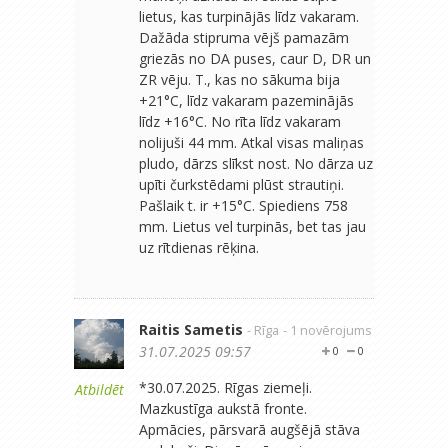
lietus, kas turpinājās līdz vakaram.
Dažāda stipruma vējš pamazām
griezās no DA puses, caur D, DR un
ZR vēju. T., kas no sākuma bija
+21°C, līdz vakaram pazeminājās
līdz +16°C. No rīta līdz vakaram
nolijuši 44 mm. Atkal visas maliņas
pludo, dārzs slīkst nost. No dārza uz
upīti čurkstēdami plūst strautiņi.
Pašlaik t. ir +15°C. Spiediens 758
mm. Lietus vel turpinās, bet tas jau
uz rītdienas rēķina.
Raitis Sametis
- Rīga
- 1 novērojums
31.07.2025 09:57
0
0
*30.07.2025. Rīgas ziemeļi.
Atbildēt
Mazkustīga aukstā fronte.
Apmācies, pārsvarā augšējā stāva