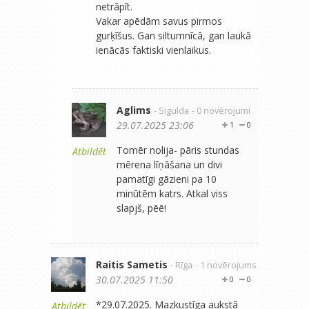
netrāpīt.
Vakar apēdām savus pirmos
gurķīšus. Gan siltumnīcā, gan laukā
ienācās faktiski vienlaikus.
Aglims
- Sigulda
- 0 novērojumi
29.07.2025 23:06
1
0
Tomēr nolija- pāris stundas
Atbildēt
mērena līņāšana un divi
pamatīgi gāzieni pa 10
minūtēm katrs. Atkal viss
slapjš, pēē!
Raitis Sametis
- Rīga
- 1 novērojums
30.07.2025 11:50
0
0
*29.07.2025. Mazkustīga aukstā
Atbildēt