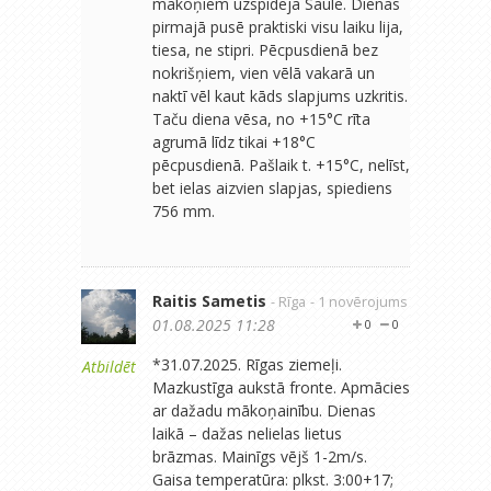
mākoņiem uzspīdēja Saule. Dienas
pirmajā pusē praktiski visu laiku lija,
tiesa, ne stipri. Pēcpusdienā bez
nokrišņiem, vien vēlā vakarā un
naktī vēl kaut kāds slapjums uzkritis.
Taču diena vēsa, no +15°C rīta
agrumā līdz tikai +18°C
pēcpusdienā. Pašlaik t. +15°C, nelīst,
bet ielas aizvien slapjas, spiediens
756 mm.
Raitis Sametis
- Rīga
- 1 novērojums
01.08.2025 11:28
0
0
*31.07.2025. Rīgas ziemeļi.
Atbildēt
Mazkustīga aukstā fronte. Apmācies
ar dažadu mākoņainību. Dienas
laikā – dažas nelielas lietus
brāzmas. Mainīgs vējš 1-2m/s.
Gaisa temperatūra: plkst. 3:00+17;