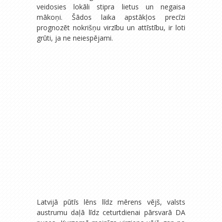
veidosies lokāli stipra lietus un negaisa
mākoņi. Šādos laika apstākļos precīzi
prognozēt nokrišņu virzību un attīstību, ir loti
grūti, ja ne neiespējami.
Latvijā pūtīs lēns līdz mērens vējš, valsts
austrumu daļā līdz ceturtdienai pārsvarā DA