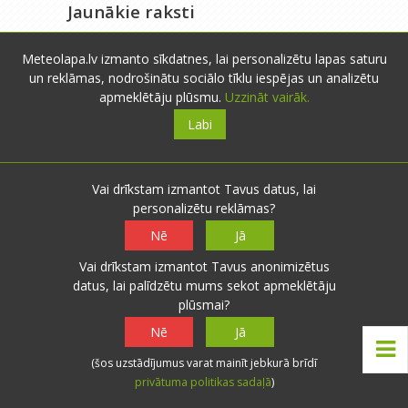
Jaunākie raksti
Augusta saule
Meteolapa.lv izmanto sīkdatnes, lai personalizētu lapas saturu
un reklāmas, nodrošinātu sociālo tīklu iespējas un analizētu
Karsta jūlija pēdējā diena
apmeklētāju plūsmu.
Uzzināt vairāk.
Vēsāka dienvidu ciklona nedēļa
Labi
Rakstu kategorijas
Vai drīkstam izmantot Tavus datus, lai
Laika prognozes
personalizētu reklāmas?
Izglītojoša informācija
Nē
Jā
Par meteolapa.lv
Vai drīkstam izmantot Tavus anonimizētus
datus, lai palīdzētu mums sekot apmeklētāju
Pārdomas
plūsmai?
Nē
Jā
(šos uzstādījumus varat mainīt jebkurā brīdī
privātuma politikas sadaļā
)