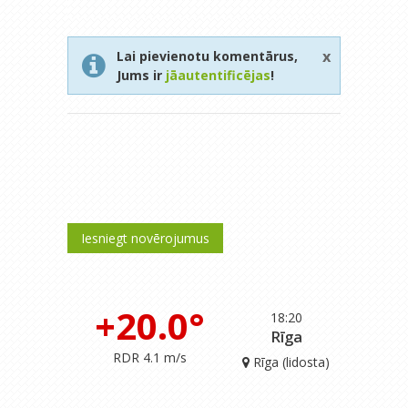
x
Lai pievienotu komentārus,
Jums ir
jāautentificējas
!
Iesniegt novērojumus
+20.0°
18:20
Rīga
RDR 4.1 m/s
Rīga (lidosta)