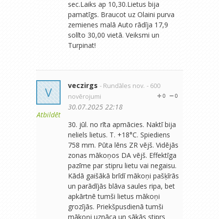
sec.Laiks ap 10,30.Lietus bija
pamatīgs. Braucot uz Olaini purva
zemienes malā Auto rādīja 17,9
solīto 30,00 vietā. Veiksmi un
Turpinat!
veczirgs
- Rundāles nov.
- 600
V
novērojumi
0
0
30.07.2025 22:18
Atbildēt
30. jūl. no rīta apmācies. Naktī bija
neliels lietus. T. +18°C. Spiediens
758 mm. Pūta lēns ZR vējš. Vidējās
zonas mākoņos DA vējš. Effektīga
pazīme par stipru lietu vai negaisu.
Kādā gaišākā brīdī mākoņi pašķīrās
un parādījās blāva saules ripa, bet
apkārtnē tumši lietus mākoņi
grozījās. Priekšpusdienā tumši
mākoņi uznāca un sākās stiprs