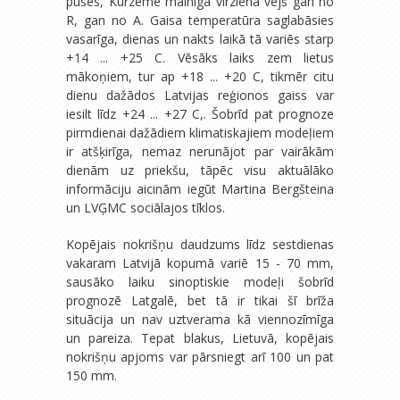
puses, Kurzemē mainīga virziena vējš gan no
R, gan no A. Gaisa temperatūra saglabāsies
vasarīga, dienas un nakts laikā tā variēs starp
+14 ... +25 C. Vēsāks laiks zem lietus
mākoņiem, tur ap +18 ... +20 C, tikmēr citu
dienu dažādos Latvijas reģionos gaiss var
iesilt līdz +24 ... +27 C,. Šobrīd pat prognoze
pirmdienai dažādiem klimatiskajiem modeļiem
ir atšķirīga, nemaz nerunājot par vairākām
dienām uz priekšu, tāpēc visu aktuālāko
informāciju aicinām iegūt Martina Bergšteina
un LVĢMC sociālajos tīklos.
Kopējais nokrišņu daudzums līdz sestdienas
vakaram Latvijā kopumā variē 15 - 70 mm,
sausāko laiku sinoptiskie modeļi šobrīd
prognozē Latgalē, bet tā ir tikai šī brīža
situācija un nav uztverama kā viennozīmīga
un pareiza. Tepat blakus, Lietuvā, kopējais
nokrišņu apjoms var pārsniegt arī 100 un pat
150 mm.