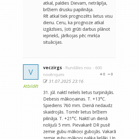
atkal, paldies Dievam, netrāpīja,
brīžiem drusku papilināja.
Rīt atkal tiek prognozēts lietus visu
dienu. Ceru, ka prognoze atkal
izgāzīsies, ļoti grūti darbus plānot
iepriekš, jārīkojas pēc mirkļa
situācijas.
veczirgs
- Rundāles nov.
- 600
V
novērojumi
0
0
31.07.2025 23:16
Atbildēt
31. jūl. naktī neliels lietus turpinājās.
Debesis mākoņainas. T. +13°C.
Spiediens 760 mm. Dienā nedaudz
skaidrojās. Tomēr lietus brīžiem
pilināja. T. +21°C. Naktī un dienā
nolijuši 5 mm. Pievakarē DR pusē
zemie gubu mākoņi gubojās. Vakarā
zemie gubu mākoņi palika lielāki. Un