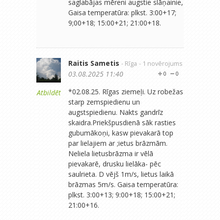
saglabājas mēreni augstie slāņainie,
Gaisa temperatūra: plkst. 3:00+17;
9;00+18; 15:00+21; 21:00+18.
Raitis Sametis
- Rīga
- 1 novērojums
03.08.2025 11:40
0
0
*02.08.25. Rīgas ziemeļi. Uz robežas
Atbildēt
starp zemspiedienu un
augstspiedienu. Nakts gandrīz
skaidra.Priekšpusdienā sāk rasties
gubumākoņi, kasw pievakarā top
par lielajiem ar ;ietus brāzmām.
Neliela lietusbrāzma ir vēlā
pievakarē, drusku lielāka- pēc
saulrieta. D vējš 1m/s, lietus laikā
brāzmas 5m/s. Gaisa temperatūra:
plkst. 3:00+13; 9:00+18; 15:00+21;
21:00+16.