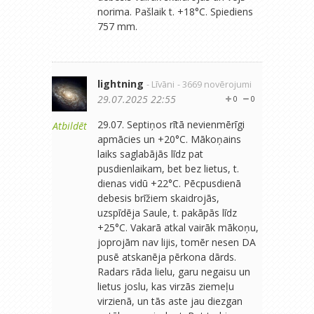
norima. Pašlaik t. +18°C. Spiediens
757 mm.
lightning
- Līvāni
- 3669 novērojumi
29.07.2025 22:55
0
0
29.07. Septiņos rītā nevienmērīgi
Atbildēt
apmācies un +20°C. Mākoņains
laiks saglabājās līdz pat
pusdienlaikam, bet bez lietus, t.
dienas vidū +22°C. Pēcpusdienā
debesis brīžiem skaidrojās,
uzspīdēja Saule, t. pakāpās līdz
+25°C. Vakarā atkal vairāk mākoņu,
joprojām nav lijis, tomēr nesen DA
pusē atskanēja pērkona dārds.
Radars rāda lielu, garu negaisu un
lietus joslu, kas virzās ziemeļu
virzienā, un tās aste jau diezgan