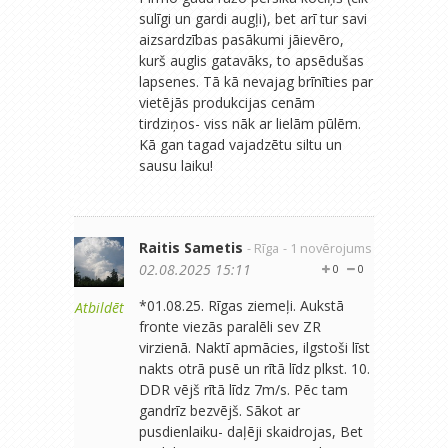
sulīgi un gardi augļi), bet arī tur savi
aizsardzības pasākumi jāievēro,
kurš auglis gatavāks, to apsēdušas
lapsenes. Tā kā nevajag brīnīties par
vietējās produkcijas cenām
tirdziņos- viss nāk ar lielām pūlēm.
Kā gan tagad vajadzētu siltu un
sausu laiku!
Raitis Sametis
- Rīga
- 1 novērojums
02.08.2025 15:11
0
0
*01.08.25. Rīgas ziemeļi. Aukstā
Atbildēt
fronte viezās paralēli sev ZR
virzienā. Naktī apmācies, ilgstoši līst
nakts otrā pusē un rītā līdz plkst. 10.
DDR vējš rītā līdz 7m/s. Pēc tam
gandrīz bezvējš. Sākot ar
pusdienlaiku- daļēji skaidrojas, Bet