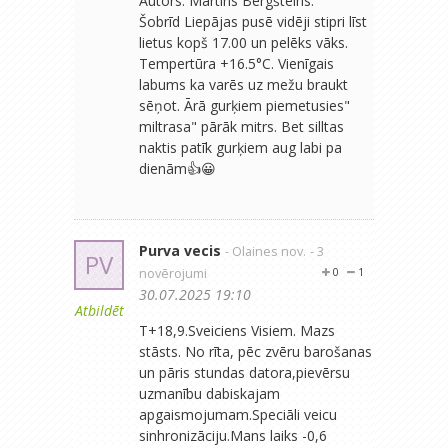
Autors: Martins Bergšteins.
Šobrīd Liepājas pusē vidēji stipri līst
lietus kopš 17.00 un pelēks vāks.
Tempertūra +16.5°C. Vienīgais
labums ka varēs uz mežu braukt
sēņot. Ārā gurķiem piemetusies"
miltrasa" pārāk mitrs. Bet silltas
naktis patīk gurķiem aug labi pa
dienām👍😀
Purva vecis
- Olaines nov.
- 3
PV
novērojumi
0
1
30.07.2025 19:10
Atbildēt
T+18,9.Sveiciens Visiem. Mazs
stāsts. No rīta, pēc zvēru barošanas
un pāris stundas datora,pievērsu
uzmanību dabiskajam
apgaismojumam.Speciāli veicu
sinhronizāciju.Mans laiks -0,6