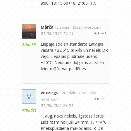
9:00+18; 15:00+18; 21:00+17.
Mārča
- Liepāja
- 1292 novērojumi
01.08.2025 19:15
1
1
Liepājā šodien standarta Latvijas
Atbildēt
vasara +22.5°C ☀️☀️👍 un neliels DR
vējš. Liepājas pludmalē ūdens
+20°C. Nedaudz duļķains ar zālēm.
Ieiet dzīļāk var peldēties.
veczirgs
- Rundāles nov.
- 600
V
novērojumi
0
0
01.08.2025 23:01
Atbildēt
1. aug. naktī neliels, ilgstošs lietus.
Līdz rītam nolijuši 24 mm. T. +14°C.
Priekšpusdienā mākoņains. R-DR