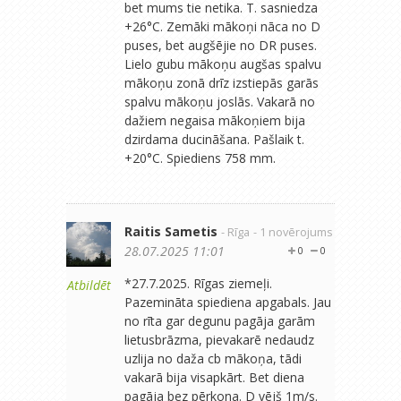
bet mums tie netika. T. sasniedza
+26°C. Zemāki mākoņi nāca no D
puses, bet augšējie no DR puses.
Lielo gubu mākoņu augšas spalvu
mākoņu zonā drīz izstiepās garās
spalvu mākoņu joslās. Vakarā no
dažiem negaisa mākoņiem bija
dzirdama ducināšana. Pašlaik t.
+20°C. Spiediens 758 mm.
Raitis Sametis
- Rīga
- 1 novērojums
28.07.2025 11:01
0
0
*27.7.2025. Rīgas ziemeļi.
Atbildēt
Pazemināta spiediena apgabals. Jau
no rīta gar degunu pagāja garām
lietusbrāzma, pievakarē nedaudz
uzlija no daža cb mākoņa, tādi
vakarā bija visapkārt. Bet diena
pagāja bez pērkona. D vējš 1m/s.