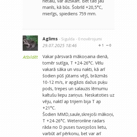
netālu, var aizskart. Bet tad jau
manīs, kā būs. Šobrīd +20,5°C,
mierīgs, spiediens 759 mm.
Aglims
- Sigulda
- 0 novērojumi
29.07.2025 18:46
1
0
Vakar pārsvarā mākoņaina dienā,
Atbildēt
tomēr sutīga, T +24-26°C. Vēlu
vakarā sāka un visu nakti, kā arī
šodien pūš jūtams vējš, brāzmās
10-12 m/s, ir apgāzis dažus puķu
pods, trepes un salauzis lēmumu
kaltušu liepu zariņus. Neskatoties uz
vēju, naktī ap trijiem bija T ap
+21°C.
Šodien MMD,saule,skrejoši mākoņi,
T +24-26°C. Weteronline radars
rāda no D puses tuvojošos lietu,
varbūt arī pērkonu, bet var arī