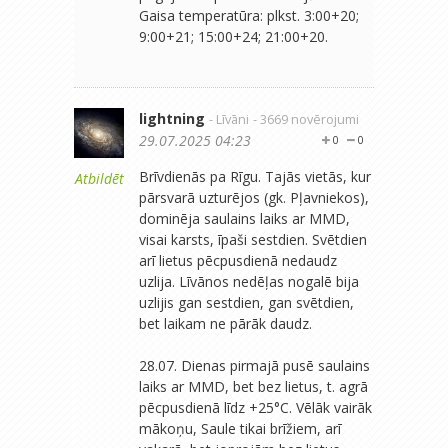
Gaisa temperatūra: plkst. 3:00+20;
9:00+21; 15:00+24; 21:00+20.
lightning
- Līvāni
- 3669 novērojumi
29.07.2025 04:23
0
0
Brīvdienās pa Rīgu. Tajās vietās, kur
Atbildēt
pārsvarā uzturējos (gk. Pļavniekos),
dominēja saulains laiks ar MMD,
visai karsts, īpaši sestdien. Svētdien
arī lietus pēcpusdienā nedaudz
uzlija. Līvānos nedēļas nogalē bija
uzlijis gan sestdien, gan svētdien,
bet laikam ne pārāk daudz.
28.07. Dienas pirmajā pusē saulains
laiks ar MMD, bet bez lietus, t. agrā
pēcpusdienā līdz +25°C. Vēlāk vairāk
mākoņu, Saule tikai brīžiem, arī