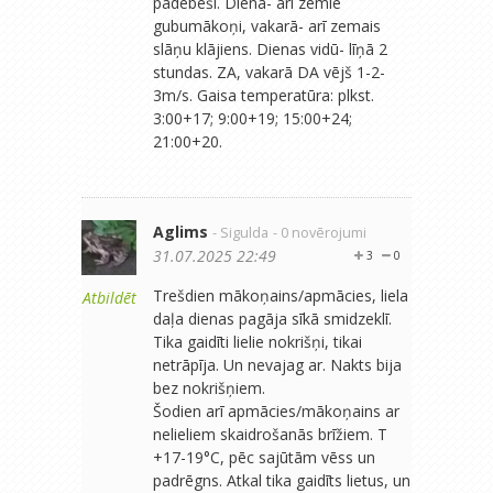
padebeši. Dienā- arī zemie
gubumākoņi, vakarā- arī zemais
slāņu klājiens. Dienas vidū- līņā 2
stundas. ZA, vakarā DA vējš 1-2-
3m/s. Gaisa temperatūra: plkst.
3:00+17; 9:00+19; 15:00+24;
21:00+20.
Aglims
- Sigulda
- 0 novērojumi
31.07.2025 22:49
3
0
Trešdien mākoņains/apmācies, liela
Atbildēt
daļa dienas pagāja sīkā smidzeklī.
Tika gaidīti lielie nokrišņi, tikai
netrāpīja. Un nevajag ar. Nakts bija
bez nokrišņiem.
Šodien arī apmācies/mākoņains ar
nelieliem skaidrošanās brīžiem. T
+17-19°C, pēc sajūtām vēss un
padrēgns. Atkal tika gaidīts lietus, un