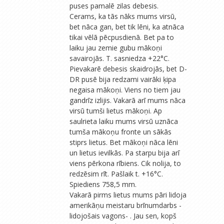
puses pamalē zilas debesis.
Cerams, ka tās nāks mums virsū,
bet nāca gan, bet tik lēni, ka atnāca
tikai vēlā pēcpusdienā. Bet pa to
laiku jau zemie gubu mākoņi
savairojās. T. sasniedza +22°C.
Pievakarē debesis skaidrojās, bet D-
DR pusē bija redzami vairāki ķipa
negaisa mākoņi. Viens no tiem jau
gandrīz izlijis. Vakarā arī mums nāca
virsū tumši lietus mākoņi. Ap
saulrieta laiku mums virsū uznāca
tumša mākoņu fronte un sākās
stiprs lietus. Bet mākoņi nāca lēni
un lietus ievilkās. Pa starpu bija arī
viens pērkona rībiens. Cik nolija, to
redzēsim rīt. Pašlaik t. +16°C.
Spiediens 758,5 mm.
Vakarā pirms lietus mums pāri lidoja
amerikāņu meistaru brīnumdarbs -
lidojošais vagons- . Jau sen, kopš