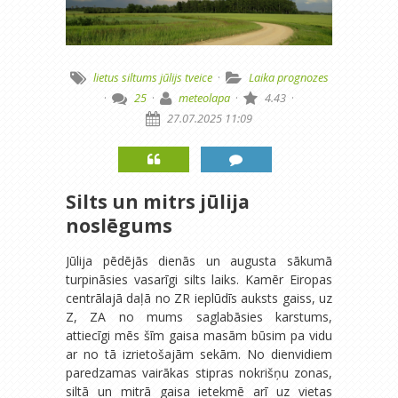
lietus
siltums
jūlijs
tveice
·
Laika prognozes
·
25
·
meteolapa
·
4.43
·
27.07.2025 11:09
Silts un mitrs jūlija
noslēgums
Jūlija pēdējās dienās un augusta sākumā
turpināsies vasarīgi silts laiks. Kamēr Eiropas
centrālajā daļā no ZR ieplūdīs auksts gaiss, uz
Z, ZA no mums saglabāsies karstums,
attiecīgi mēs šīm gaisa masām būsim pa vidu
ar no tā izrietošajām sekām. No dienvidiem
paredzamas vairākas stipras nokrišņu zonas,
siltā un mitrā gaisa ietekmē arī uz vietas