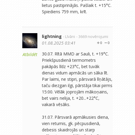
lietus pastiprinājās. Pašlaik t. +15°C.
Spiediens 759 mm, krīt.
lightning
- Līvāni
- 3669 novērojumi
01.08.2025 03:41
0
0
30.07. Rītā MMD ar Sauli, t. +19°C.
Atbildēt
Priekšpusdienā termometrs
pakāpās līdz +23°C, bet tuvāk
dienas vidum apmācās un sāka līt.
Par laimi, ne stipri, pārsvarā līņātājs,
taču diezgan ilgi, pārstāja tikai pirms
15:00. Vēlāk joprojām mākoņains,
bet vairs nelija, t. +20...+22°C,
vakarā vēsāks.
31.07. Pārsvarā apmākusies diena,
vien retumis, gk. pēcpusdienā,
debesis skaidrojās un starp