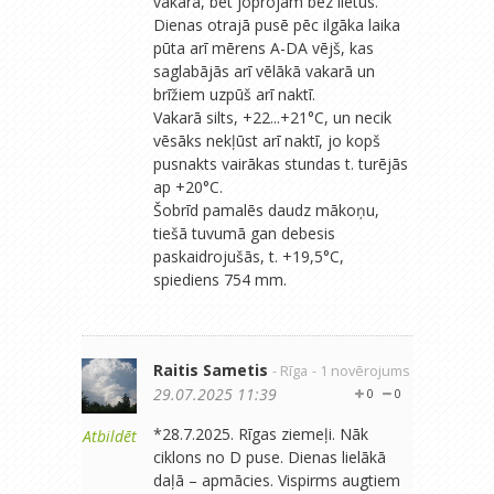
vakarā, bet joprojām bez lietus.
Dienas otrajā pusē pēc ilgāka laika
pūta arī mērens A-DA vējš, kas
saglabājās arī vēlākā vakarā un
brīžiem uzpūš arī naktī.
Vakarā silts, +22...+21°C, un necik
vēsāks nekļūst arī naktī, jo kopš
pusnakts vairākas stundas t. turējās
ap +20°C.
Šobrīd pamalēs daudz mākoņu,
tiešā tuvumā gan debesis
paskaidrojušās, t. +19,5°C,
spiediens 754 mm.
Raitis Sametis
- Rīga
- 1 novērojums
29.07.2025 11:39
0
0
*28.7.2025. Rīgas ziemeļi. Nāk
Atbildēt
ciklons no D puse. Dienas lielākā
daļā – apmācies. Vispirms augtiem