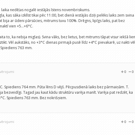
ā laika nedēļas nogalē iestājās īstens novembriskums.
igla, kas sāka izklīst tikai pēc 11:00, bet dienā iestājās dziļi pelēks laiks zem svina
pat bija ar ūdeni pārsūcies, mitrums tuvu 100%. Drēgns, lipīgs laiks, pat bez
naktī vien +5...+6°C.
a to, ka nebija miglas). Svina vāks, bez lietus, bet mitrums tāpat visur iekšā lien
tikt. Vēl aukstāks, no +3°C dienas pirmajā pusē līdz +4°C pievakarē, uz nakti vē
. Spiediens 763 mm.
ovērojumi
0
0
4°C. Spiediens 764 mm. Pūta lēns D vējš. Pēcpusdienā laiks bez pārmaiņām. T.
a bezveidīgi. Tagad jau kaut kādu struktūru varēja manīt. Varēja pat redzēt, ka
 +3°C. Spiediens 763 mm. Bez nokrišņiem.
ovērojumi
0
0