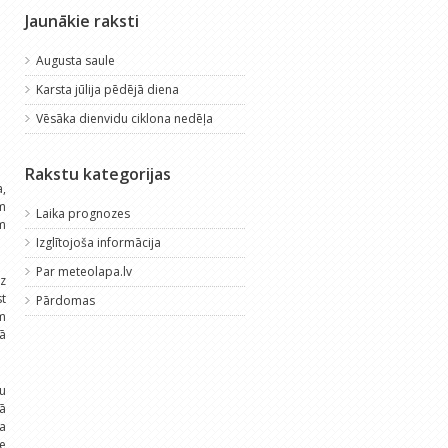
Jaunākie raksti
Augusta saule
Karsta jūlija pēdējā diena
Vēsāka dienvidu ciklona nedēļa
Rakstu kategorijas
a,
ām
Laika prognozes
em
Izglītojoša informācija
Par meteolapa.lv
uz
st
Pārdomas
am
tā
u
šā
ga
ie