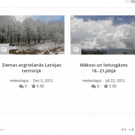
Ziemas atgriešanās Latvijas
Mākoņi un lietusgāzes
teritorijā
18.-21.jūlijā
meteolapa
· Dec 5, 2012
meteolapa
· Jūl 22, 2012
0
·
5.00
0
·
5.00
umi
0
0