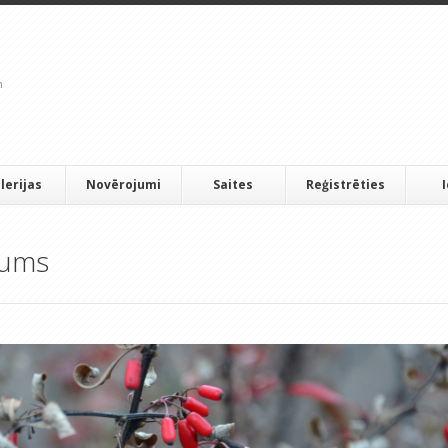
lerijas
Novērojumi
Saites
Reģistrēties
gums