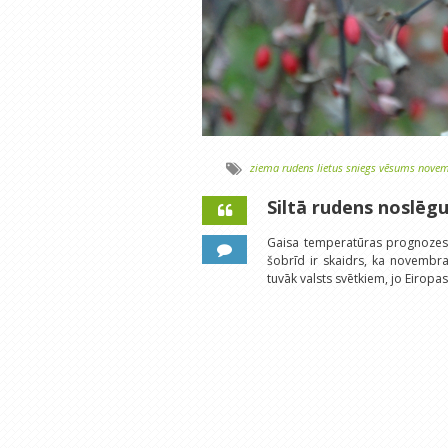
ziema
rudens
lietus
sniegs
vēsums
novem
Siltā rudens noslēg
Gaisa temperatūras prognozes 
šobrīd ir skaidrs, ka novembra
tuvāk valsts svētkiem, jo Eiropa