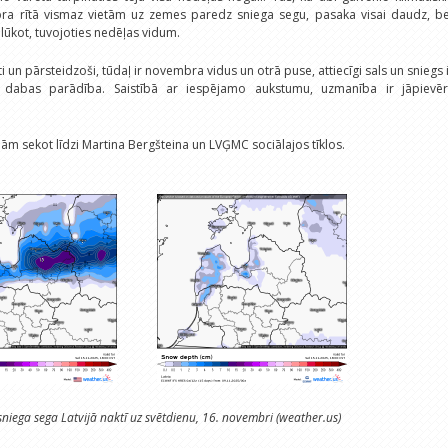
ra rītā vismaz vietām uz zemes paredz sniega segu, pasaka visai daudz, be
lūkot, tuvojoties nedēļas vidum.
īti un pārsteidzoši, tūdaļ ir novembra vidus un otrā puse, attiecīgi sals un sniegs 
a dabas parādība. Saistībā ar iespējamo aukstumu, uzmanība ir jāpievēr
inām sekot līdzi Martina Bergšteina un LVĢMC sociālajos tīklos.
niega sega Latvijā naktī uz svētdienu, 16. novembri (weather.us)