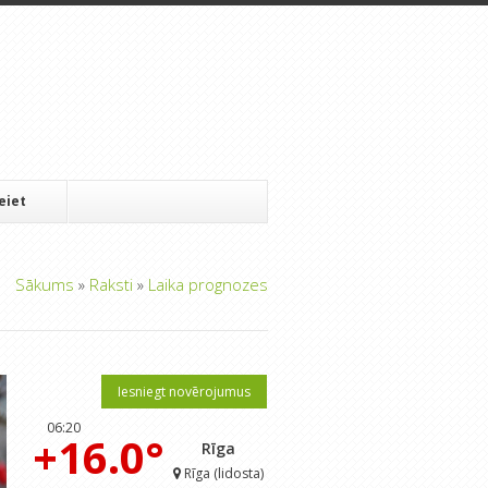
Ieiet
Sākums
»
Raksti
»
Laika prognozes
Iesniegt novērojumus
06:20
+16.0°
Rīga
Rīga (lidosta)