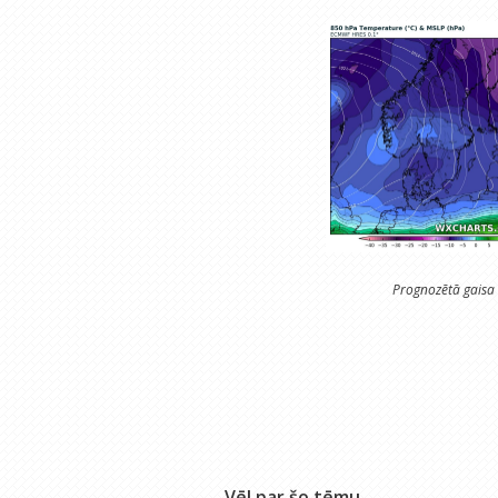
Prognozētā gaisa
Vēl par šo tēmu