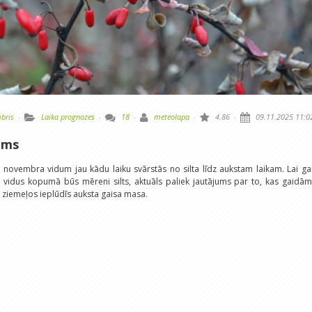
bris
·
Laika prognozes
·
18
·
meteolapa
·
4.86
·
09.11.2025 11:0
ums
novembra vidum jau kādu laiku svārstās no silta līdz aukstam laikam. Lai ga
 vidus kopumā būs mēreni silts, aktuāls paliek jautājums par to, kas gaidā
s ziemeļos ieplūdīs auksta gaisa masa.