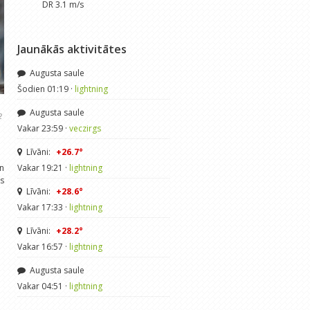
DR 3.1 m/s
Jaunākās aktivitātes
Augusta saule
Šodien 01:19 ·
lightning
Augusta saule
2
Vakar 23:59 ·
veczirgs
Līvāni:
+26.7°
n
Vakar 19:21 ·
lightning
ms
Līvāni:
+28.6°
Vakar 17:33 ·
lightning
Līvāni:
+28.2°
Vakar 16:57 ·
lightning
Augusta saule
Vakar 04:51 ·
lightning