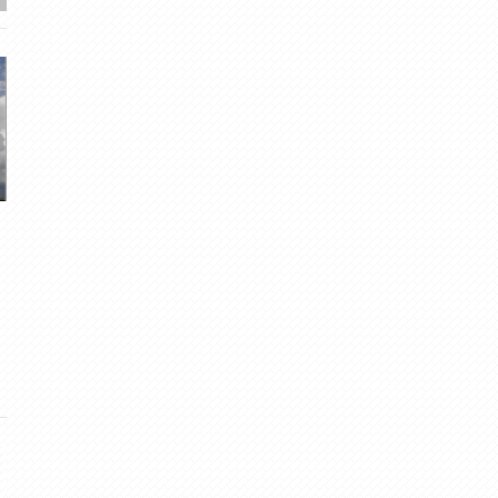
Novembra dinamiskie
Tāds gads...2014.
kontrasti
Rūdolfs
· Dec 30, 2014
6
·
4.64
Rūdolfs
· Nov 30, 2015
3
·
4.27