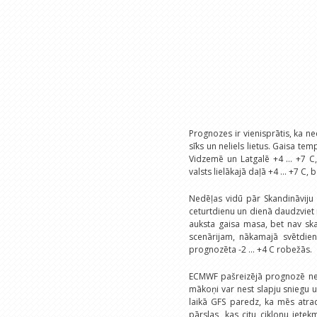
Prognozes ir vienisprātis, ka n
sīks un neliels lietus. Gaisa t
Vidzemē un Latgalē +4 ... +7 C
valsts lielākajā daļā +4 ... +7 C
Nedēļas vidū pār Skandināviju v
ceturtdienu un dienā daudzviet i
auksta gaisa masa, bet nav skai
scenārijam, nākamajā svētdienā
prognozēta -2 ... +4 C robežās.
ECMWF pašreizējā prognozē ned
mākoņi var nest slapju sniegu u
laikā GFS paredz, ka mēs atradī
pārslas, kas citu ciklonu ietek