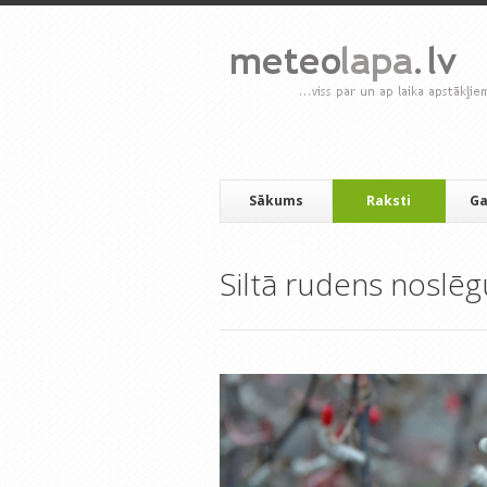
Sākums
Raksti
Ga
Siltā rudens noslē