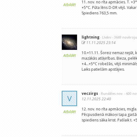
11. nov. no rīta apmācies. T. 
Atbildēt
+5°C. Pūta lēns D-DR vējš. Vaka
Spiediens 763,5 mm.
lightning
- Līvāni
- 3669 novēroj
11.11.2025 23:14
10.+11.11. Šoreiz nemaz nejūt, k
Atbildēt
mazākās atšķirības. Bieza, pelē
+4...+5°C robežās, vējš minimāl
Laiks patiešām apstājies.
veczirgs
- Rundāles nov.
- 600 n
V
12.11.2025 22:40
12. nov. no rīta apmācies, migl
Atbildēt
Pēcpusdienā mākoņi tapa gaišāki
spiediens sāka krist. Pašlaik t.