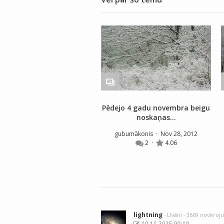
Pēdejo 4 gadu novembra beigu
noskaņas...
gubumākonis
· Nov 28, 2012
2
·
4.06
lightning
- Līvāni
- 3669 novēroj
10.11.2025 00:19