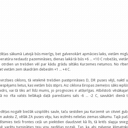
edēļas sākumā Latvijā būs mierīgs, bet galvenokārt apmācies laiks, vietām migl
emperatūra nedaudz pazemināsies, dienas laikā tā būs +6 ... +10 C robežās, viet
, otrdien un trešdien vēl par kādu grādu siltāks Kurzemes rietumos. No rīti
, bet vietām zem skaidrām debesīm +1 ... +4 C.
irzīsies ciklons, tā ietekmē trešdien pastiprināsies D, DR puses vējš, naktī 
espējams lietus, kas vietām būs stiprs. Aiz ciklona Eiropas ziemeļos sāks ieplū
drs, vai tā tiks arī līdz mums, jo prognozes ir atšķirīgas. Atbilstoši vēsākaj
 no rīta valsts lielākajā daļā paredzams sals -6 ... -2 C, savukārt dienā 
ēļas nogalē biežāk uzspīdēs saule, taču sestdien jau Kurzemē un citviet gub
n aukstu Z, vēlāk ZA puses vēju, kas iezīmēs nelielas ziemas sākumu. Tajā pa
simies tieši frontes ceļā un piektdien daudzviet kā līs, tā kritīs slapja snie
mē varētu turpināties teju visu nedēļas nogali. Tas, ka abi galvenie klimatisk