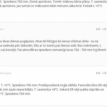
+3°C. Spiediens 763 mm. Dienā apmācies. Tomēr mākoņu kārta plāna. T. sasniedz
rā apmācies. Jau tumsā no mākoņiem kāds mitrums sāka krist. Pašlaik t. +5°C.
umi
0
0
a divas dienas pagājušas. Abas tik līdzīgas kā vienas olšūnas dvīņi - nu ne
ka vadmala pār debesīm, līdz ar to tumšs pat dienas vidū. Bez nokrišņiem, t.
s vai bezvējš. Pat atmosfēras spiediens nemainīgi turas 762 - 763 mm Hg līmenī.
ovērojumi
0
0
a. T. +5°C. Spiediens 765 mm. Priekšpusdienā migla izklīda. Pamodās lēns DR vēj
, bet saule neparādījās. T. sasniedza +8°C. Vakarā DR vējš palika stiprāks un
 +5°C. Spiediens 763 mm.