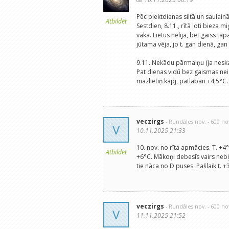
Pēc piektdienas siltā un saulain
Atbildēt
Sestdien, 8.11., rītā ļoti bieza m
vāka. Lietus nelija, bet gaiss tā
jūtama vēja, jo t. gan dienā, gan 
9.11. Nekādu pārmaiņu (ja neskait
Pat dienas vidū bez gaismas neiz
mazlietiņ kāpj, patlaban +4,5°C
veczirgs
- Rundāles nov.
- 600 n
V
10.11.2025 21:33
10. nov. no rīta apmācies. T. +
Atbildēt
+6°C. Mākoņi debesīs vairs nebij
tie nāca no D puses. Pašlaik t.
veczirgs
- Rundāles nov.
- 600 n
V
11.11.2025 21:52