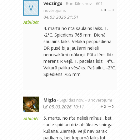
veczirgs
- Rundāles nov.
- 601
V
novērojums
0
0
04.03.2026 21:51
Atbildēt
4. martā no rīta saulains laiks. T.
-2°C. Spiediens 765 mm. Dienā
saulains laiks. Vēlākā pēcpusdienā
DR pusē bija jaušami nelieli
nenosakāmi mākoņi. Pūta lēns līdz
mērens R vējš. T. pacēlās līdz +4°C.
Vakarā palika vēsāks. Pašlaik t. -2°C.
Spiediens 765 mm.
Migla
- Siguldas nov.
- 8 novērojumi
05.03.2026 10:11
2
0
5. marts, no rīta nelieli mīnusi, bet
Atbildēt
saule spīd un drīz atsāksies sniega
kušana. Ziemeļu vējš nav pārāk
patīkams, bet kopumā laiks ļoti