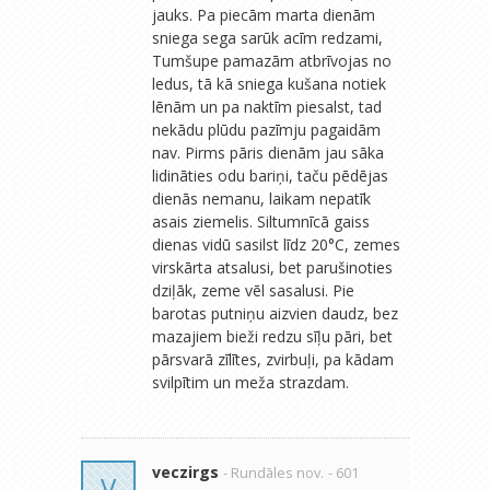
jauks. Pa piecām marta dienām
sniega sega sarūk acīm redzami,
Tumšupe pamazām atbrīvojas no
ledus, tā kā sniega kušana notiek
lēnām un pa naktīm piesalst, tad
nekādu plūdu pazīmju pagaidām
nav. Pirms pāris dienām jau sāka
lidināties odu bariņi, taču pēdējas
dienās nemanu, laikam nepatīk
asais ziemelis. Siltumnīcā gaiss
dienas vidū sasilst līdz 20°C, zemes
virskārta atsalusi, bet parušinoties
dziļāk, zeme vēl sasalusi. Pie
barotas putniņu aizvien daudz, bez
mazajiem bieži redzu sīļu pāri, bet
pārsvarā zīlītes, zvirbuļi, pa kādam
svilpītim un meža strazdam.
veczirgs
- Rundāles nov.
- 601
V