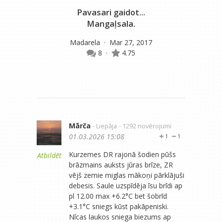
Pavasari gaidot...
Mangaļsala.
m
Madarela
· Mar 27, 2017
8
·
4.75
Mārča
- Liepāja
- 1292 novērojumi
01.03.2026 15:08
1
1
Kurzemes DR rajonā šodien pūšs
Atbildēt
brāzmains auksts jūras brīze, ZR
vējš zemie miglas mākoņi pārklājuši
debesis. Saule uzspīdēja īsu brīdi ap
pl 12.00 max +6.2°C bet šobrīd
+3.1°C sniegs kūst pakāpeniski.
Nīcas laukos sniega biezums ap