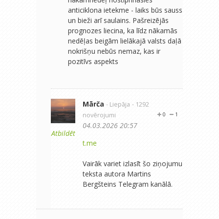
anticiklona ietekme - laiks būs sauss
un bieži arī saulains. Pašreizējās
prognozes liecina, ka līdz nākamās
nedēļas beigām lielākajā valsts daļā
nokrišņu nebūs nemaz, kas ir
pozitīvs aspekts
Mārča
- Liepāja
- 1292
novērojumi
0
1
04.03.2026 20:57
Atbildēt
t.me
Vairāk variet izlasīt šo ziņojumu
teksta autora Martins
Bergšteins Telegram kanālā.