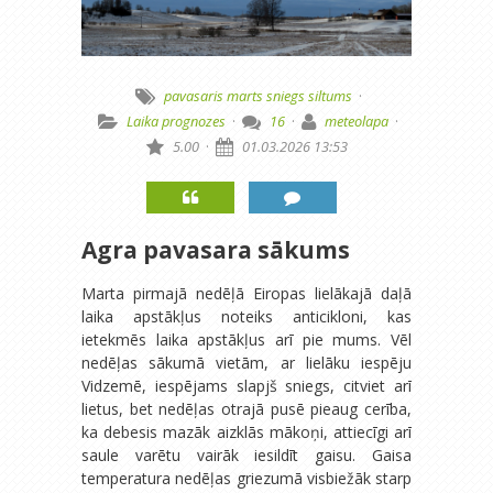
pavasaris
marts
sniegs
siltums
·
Laika prognozes
·
16
·
meteolapa
·
5.00
·
01.03.2026 13:53
Agra pavasara sākums
Marta pirmajā nedēļā Eiropas lielākajā daļā
laika apstākļus noteiks anticikloni, kas
ietekmēs laika apstākļus arī pie mums. Vēl
nedēļas sākumā vietām, ar lielāku iespēju
Vidzemē, iespējams slapjš sniegs, citviet arī
lietus, bet nedēļas otrajā pusē pieaug cerība,
ka debesis mazāk aizklās mākoņi, attiecīgi arī
saule varētu vairāk iesildīt gaisu. Gaisa
temperatura nedēļas griezumā visbiežāk starp