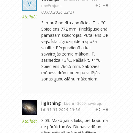
V
novērojums
0
0
03.03.2026 22:21
Atbildēt
3. martā no rīta apmācies. T. -1°C.
Spiediens 772 mm. Priekšpusdienā
pamazām skaidrojās. Pūta lēns DR
vējš. Īslaicīgi uzspīdēja spoža
saulīte. Pēcpusdienā atkal
savairojās zemie mākoņi. T.
sasniedza +3°C. Pašlaik t. +1°C.
Spiediens 766,5 mm. Sabozies
mēness drūmi brien pa vidējās
zonas gubu-slāņu mākoņiem.
lightning
- Līvāni
- 3669 novērojumi
03.03.2026 20:34
0
0
3.03. Mākoņains laiks, bet kopumā
Atbildēt
ne pārāk tumšs. Dienas vidū un
pēcpusdienā mākoņi brīžiem