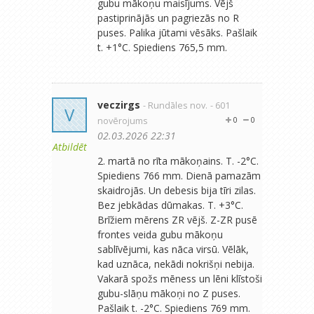
gubu mākoņu maisījums. Vējš
pastiprinājās un pagriezās no R
puses. Palika jūtami vēsāks. Pašlaik
t. +1°C. Spiediens 765,5 mm.
veczirgs
- Rundāles nov.
- 601
V
novērojums
0
0
02.03.2026 22:31
Atbildēt
2. martā no rīta mākoņains. T. -2°C.
Spiediens 766 mm. Dienā pamazām
skaidrojās. Un debesis bija tīri zilas.
Bez jebkādas dūmakas. T. +3°C.
Brīžiem mērens ZR vējš. Z-ZR pusē
frontes veida gubu mākoņu
sablīvējumi, kas nāca virsū. Vēlāk,
kad uznāca, nekādi nokrišņi nebija.
Vakarā spožs mēness un lēni klīstoši
gubu-slāņu mākoņi no Z puses.
Pašlaik t. -2°C. Spiediens 769 mm.