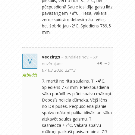
piesalis, vēl no rīta -3...-2°C, bet
pēcpusdienā Saule iesildīja gaisu līdz
pavasarīgiem +8°C. Tiesa, vakarā
zem skaidrām debesīm ātri vēss,
bet šobrīd jau -2°C. Spiediens 769,5
mm.
veczirgs
- Rundāles nov.
- 601
V
novērojums
0
0
07.03.2026 22:13
Atbildēt
7. martā no rīta saulains. T. -4°C.
Spiediens 773 mm. Priekšpusdienā
sāka parādīties plāni spalvu mākoņi.
Debesīs neliela dūmaka. Vējš lēns
no DR puses. Pēcpusdienā plānie
spalvu mākoņi palika blīvāki un sāka
aizkavēt saules gaismu. T.
sasniedza +7°C. Vakarā spalvu
mākoņi palikuši pavisam biezi. ZR