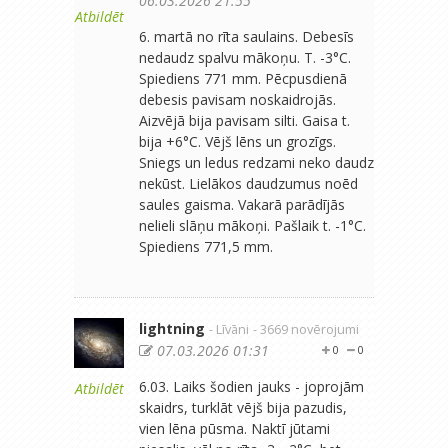
06.03.2026 21:55
Atbildēt
6. martā no rīta saulains. Debesīs
nedaudz spalvu mākoņu. T. -3°C.
Spiediens 771 mm. Pēcpusdienā
debesis pavisam noskaidrojās.
Aizvējā bija pavisam silti. Gaisa t.
bija +6°C. Vējš lēns un grozīgs.
Sniegs un ledus redzami neko daudz
nekūst. Lielākos daudzumus noēd
saules gaisma. Vakarā parādījās
nelieli slāņu mākoņi. Pašlaik t. -1°C.
Spiediens 771,5 mm.
lightning
- Līvāni
- 3669 novērojumi
07.03.2026 01:31
0
0
6.03. Laiks šodien jauks - joprojām
Atbildēt
skaidrs, turklāt vējš bija pazudis,
vien lēna pūsma. Naktī jūtami