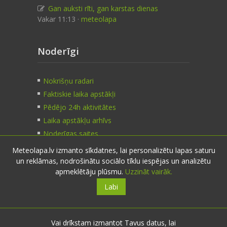
Gan auksti rīti, gan karstas dienas
Vakar 11:13 ·
meteolapa
Noderīgi
Nokrišņu radari
Faktiskie laika apstākļi
Pēdējo 24h aktivitātes
Laika apstākļu arhīvs
Noderīgas saites
Meteolapa.lv izmanto sīkdatnes, lai personalizētu lapas saturu
un reklāmas, nodrošinātu sociālo tīklu iespējas un analizētu
Kontakti
apmeklētāju plūsmu.
Uzzināt vairāk.
Labi
Sazinies:
nosūti ziņu
E-pasts:
info@meteolapa.lv
Vai drīkstam izmantot Tavus datus, lai