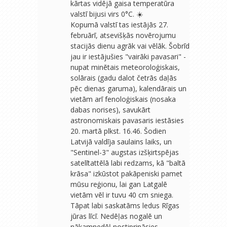
kārtas vidējā gaisa temperatūra
valstī bijusi virs 0°C. ☀️
Kopumā valstī tas iestājās 27.
februārī, atsevišķās novērojumu
stacijās dienu agrāk vai vēlāk. Šobrīd
jau ir iestājušies "vairāki pavasari" -
nupat minētais meteoroloģiskais,
solārais (gadu dalot četrās daļās
pēc dienas garuma), kalendārais un
vietām arī fenoloģiskais (nosaka
dabas norises), savukārt
astronomiskais pavasaris iestāsies
20. martā plkst. 16.46. Šodien
Latvijā valdīja saulains laiks, un
"Sentinel-3" augstas izšķirtspējas
satelītattēlā labi redzams, kā "baltā
krāsa" izkūstot pakāpeniski pamet
mūsu reģionu, lai gan Latgalē
vietām vēl ir tuvu 40 cm sniega.
Tāpat labi saskatāms ledus Rīgas
jūras līcī. Nedēļas nogalē un
nākamnedēļ nostiprināsies