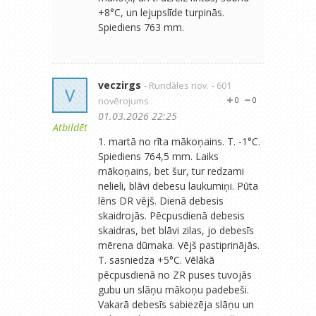
+8°C, un lejupslīde turpinās.
Spiediens 763 mm.
veczirgs
- Rundāles nov.
- 601
V
novērojums
0
0
01.03.2026 22:25
Atbildēt
1. martā no rīta mākoņains. T. -1°C.
Spiediens 764,5 mm. Laiks
mākoņains, bet šur, tur redzami
nelieli, blāvi debesu laukumiņi. Pūta
lēns DR vējš. Dienā debesis
skaidrojās. Pēcpusdienā debesis
skaidras, bet blāvi zilas, jo debesīs
mērena dūmaka. Vējš pastiprinājās.
T. sasniedza +5°C. Vēlākā
pēcpusdienā no ZR puses tuvojās
gubu un slāņu mākoņu padebeši.
Vakarā debesīs sabiezēja slāņu un