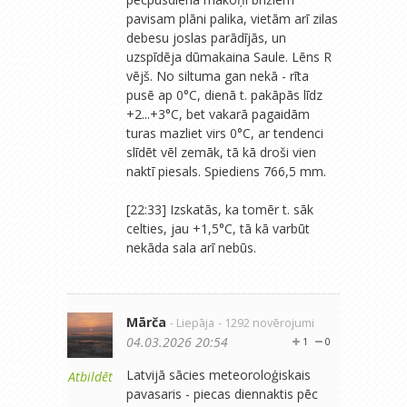
pavisam plāni palika, vietām arī zilas
debesu joslas parādījās, un
uzspīdēja dūmakaina Saule. Lēns R
vējš. No siltuma gan nekā - rīta
pusē ap 0°C, dienā t. pakāpās līdz
+2...+3°C, bet vakarā pagaidām
turas mazliet virs 0°C, ar tendenci
slīdēt vēl zemāk, tā kā droši vien
naktī piesals. Spiediens 766,5 mm.
[22:33] Izskatās, ka tomēr t. sāk
celties, jau +1,5°C, tā kā varbūt
nekāda sala arī nebūs.
Mārča
- Liepāja
- 1292 novērojumi
04.03.2026 20:54
1
0
Latvijā sācies meteoroloģiskais
Atbildēt
pavasaris - piecas diennaktis pēc