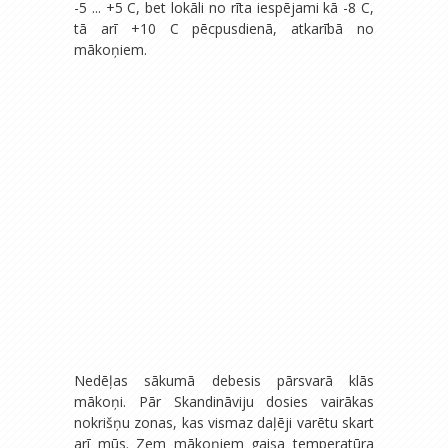
-5 ... +5 C, bet lokāli no rīta iespējami kā -8 C,
tā arī +10 C pēcpusdienā, atkarībā no
mākoņiem.
Nedēļas sākumā debesis pārsvarā klās
mākoņi. Pār Skandināviju dosies vairākas
nokrišņu zonas, kas vismaz daļēji varētu skart
arī mūs. Zem mākoņiem gaisa temperatūra