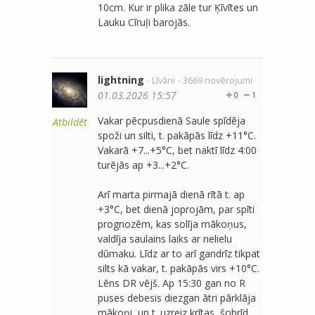
10cm. Kur ir plika zāle tur Ķīvītes un
Lauku Cīruļi barojās.
lightning
- Līvāni
- 3669 novērojumi
01.03.2026 15:57
0
1
Vakar pēcpusdienā Saule spīdēja
Atbildēt
spoži un silti, t. pakāpās līdz +11°C.
Vakarā +7...+5°C, bet naktī līdz 4:00
turējās ap +3...+2°C.
Arī marta pirmajā dienā rītā t. ap
+3°C, bet dienā joprojām, par spīti
prognozēm, kas solīja mākoņus,
valdīja saulains laiks ar nelielu
dūmaku. Līdz ar to arī gandrīz tikpat
silts kā vakar, t. pakāpās virs +10°C.
Lēns DR vējš. Ap 15:30 gan no R
puses debesis diezgan ātri pārklāja
mākoņi, un t. uzreiz krītas, šobrīd