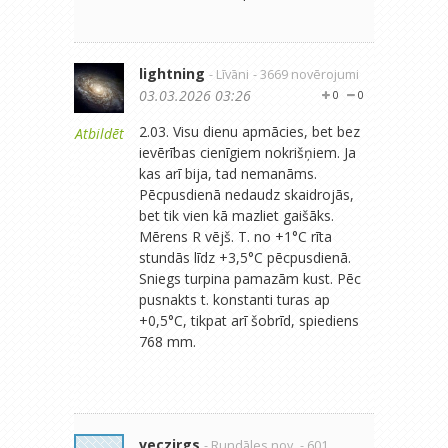
lightning
- Līvāni
- 3669 novērojumi
03.03.2026 03:26
0
0
2.03. Visu dienu apmācies, bet bez
Atbildēt
ievērības cienīgiem nokrišņiem. Ja
kas arī bija, tad nemanāms.
Pēcpusdienā nedaudz skaidrojās,
bet tik vien kā mazliet gaišāks.
Mērens R vējš. T. no +1°C rīta
stundās līdz +3,5°C pēcpusdienā.
Sniegs turpina pamazām kust. Pēc
pusnakts t. konstanti turas ap
+0,5°C, tikpat arī šobrīd, spiediens
768 mm.
veczirgs
- Rundāles nov.
- 601