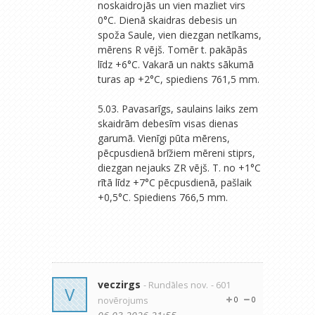
noskaidrojās un vien mazliet virs
0°C. Dienā skaidras debesis un
spoža Saule, vien diezgan netīkams,
mērens R vējš. Tomēr t. pakāpās
līdz +6°C. Vakarā un nakts sākumā
turas ap +2°C, spiediens 761,5 mm.
5.03. Pavasarīgs, saulains laiks zem
skaidrām debesīm visas dienas
garumā. Vienīgi pūta mērens,
pēcpusdienā brīžiem mēreni stiprs,
diezgan nejauks ZR vējš. T. no +1°C
rītā līdz +7°C pēcpusdienā, pašlaik
+0,5°C. Spiediens 766,5 mm.
veczirgs
- Rundāles nov.
- 601
V
novērojums
0
0