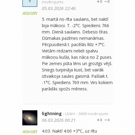
novērojums
0
0
05.03.2026 22:46
Atbildēt
5. martā no rīta saulains, bet naktī
bija mākoņi. T. -2°C. Spiediens 766
mm. Dienā saulains. Debesis tīras.
Dūmakas pazīmes nemanāmas.
Pēcpusdienā t. pacēlās līdz +7°C.
Vietām redzami nelieli spalvu
mākoņu kušķi, kas nāca no Z puses.
Pie zemes pūta lēns un grozīgs vējš.
Sniegs turpināja kust, bet vairāk
iztvaikoja saules gaismā. Pašlaik t.
-1°C. Spiediens 769 mm. Virs kokiem
parādās spožs mēness.
lightning
- Līvāni
- 3669 novērojumi
06.03.2026 00:21
0
0
4.03. Naktī 4:00 +3°C, uz rītu
Atbildēt