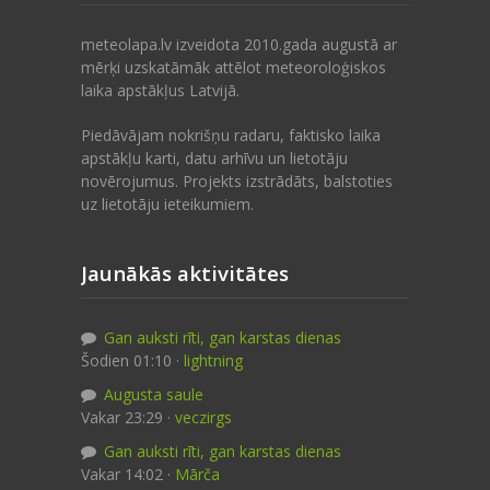
meteolapa.lv izveidota 2010.gada augustā ar
mērķi uzskatāmāk attēlot meteoroloģiskos
laika apstākļus Latvijā.
Piedāvājam nokrišņu radaru, faktisko laika
apstākļu karti, datu arhīvu un lietotāju
novērojumus. Projekts izstrādāts, balstoties
uz lietotāju ieteikumiem.
Jaunākās aktivitātes
Gan auksti rīti, gan karstas dienas
Šodien 01:10 ·
lightning
Augusta saule
Vakar 23:29 ·
veczirgs
Gan auksti rīti, gan karstas dienas
Vakar 14:02 ·
Mārča