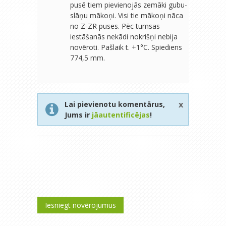
pusē tiem pievienojās zemāki gubu-
slāņu mākoņi. Visi tie mākoņi nāca
no Z-ZR puses. Pēc tumsas
iestāšanās nekādi nokrišņi nebija
novēroti. Pašlaik t. +1°C. Spiediens
774,5 mm.
x
Lai pievienotu komentārus,
Jums ir
jāautentificējas
!
Iesniegt novērojumus