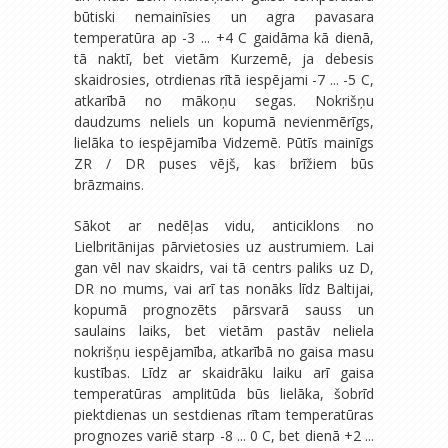
būtiski nemainīsies un agra pavasara
temperatūra ap -3 ... +4 C gaidāma kā dienā,
tā naktī, bet vietām Kurzemē, ja debesis
skaidrosies, otrdienas rītā iespējami -7 ... -5 C,
atkarībā no mākoņu segas. Nokrišņu
daudzums neliels un kopumā nevienmērīgs,
lielāka to iespējamība Vidzemē. Pūtīs mainīgs
ZR / DR puses vējš, kas brīžiem būs
brāzmains.
Sākot ar nedēļas vidu, anticiklons no
Lielbritānijas pārvietosies uz austrumiem. Lai
gan vēl nav skaidrs, vai tā centrs paliks uz D,
DR no mums, vai arī tas nonāks līdz Baltijai,
kopumā prognozēts pārsvarā sauss un
saulains laiks, bet vietām pastāv neliela
nokrišņu iespējamība, atkarībā no gaisa masu
kustības. Līdz ar skaidrāku laiku arī gaisa
temperatūras amplitūda būs lielāka, šobrīd
piektdienas un sestdienas rītam temperatūras
prognozes variē starp -8 ... 0 C, bet dienā +2 ...