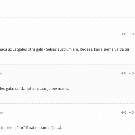
0
0
raucu uz Latgales otru galu - Sēlijas austrumiem. Redzēs, kāda ziema valda tur.
umi
0
0
es galā, salīdzinot ar situāciju pie manis.
mi
0
0
kaķi pirmajā brīdī pat nepamanīju ...:).