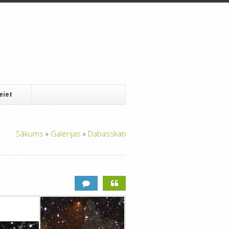
Ieiet
Sākums
»
Galerijas
»
Dabasskati