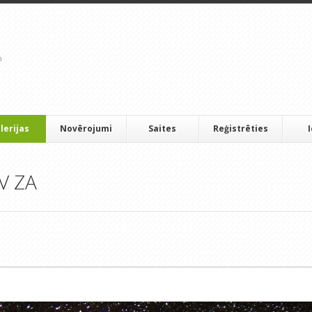
lerijas
Novērojumi
Saites
Reģistrēties
LV ZA