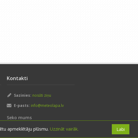
Kontakti
Sazinies:
nosūti ziņu
E-pasts:
info@meteolapa.lv
Seko mums
izētu apmeklētāju plūsmu.
Uzzināt vairāk.
Labi