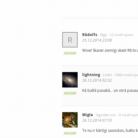
Rūdolfs
- Rīga
- 12 novērojumi
R
25.12.2014 23:08
Wow! Skaisti ziemīgi skati! Rīt b
Atbildēt
lightning
- Līvāni
- 3666 novēroj
26.12.2014 02:32
Kā baltā pasakā... un otrā pasaul
Atbildēt
Migla
- Siguldas nov.
- 8 novēroju
26.12.2014 07:10
Te nu ir kārtīgi sasnidzis, balto 
Atbildēt