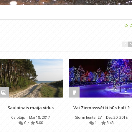
Saulainais maija vidus
Vai Ziemassvētki būs balti?
Ceļotājs
· Mai 18, 2017
Storm hunter LV
· Dec 20, 2018
0
·
5.00
1
·
3.43