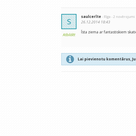
saulcerīte
- Rīga
- 2 novērojumi
S
26.12.2014 18:43
Īsta ziema ar fantastiskiem skat
Atbildēt
Lai pievienotu komentārus, J