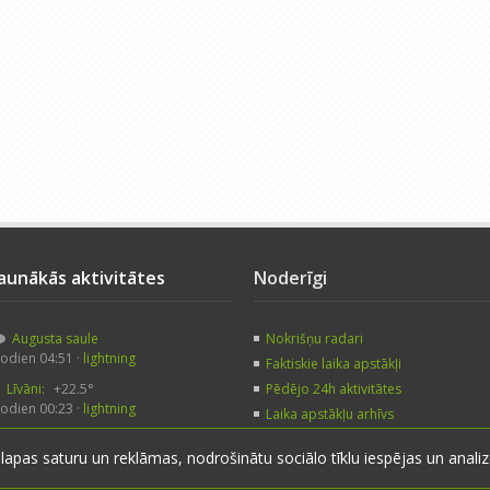
Jaunākās aktivitātes
Noderīgi
Augusta saule
Nokrišņu radari
odien 04:51 ·
lightning
Faktiskie laika apstākļi
Līvāni:
+22.5°
Pēdējo 24h aktivitātes
odien 00:23 ·
lightning
Laika apstākļu arhīvs
Augusta saule
Noderīgas saites
 lapas saturu un reklāmas, nodrošinātu sociālo tīklu iespējas un anal
odien 00:05 ·
veczirgs
Līvāni:
+26.0°