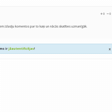
0
0
iem.Izlasīju komentos par to kaķi un nācās skatīties uzmanīgāk.
ums ir
jāautentificējas
!
x