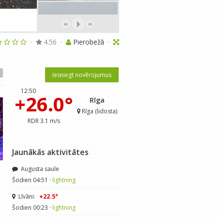
·
4.56
·
Pierobežā
·
Iesniegt novērojumus
12:50
+26.0°
Rīga
Rīga (lidosta)
RDR 3.1 m/s
Jaunākās aktivitātes
Augusta saule
Ziemassvētkos gaidām ziemu
Ziemassvētku gaidīšanas 
Šodien 04:51 ·
lightning
meteolapa
· Dec 19, 2021
meteolapa
· Dec 16, 201
Līvāni:
+22.5°
82
·
4.67
75
·
4.44
Šodien 00:23 ·
lightning