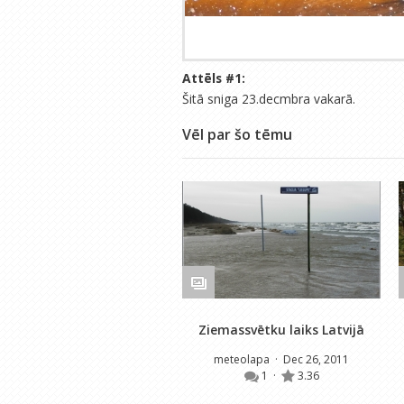
Attēls #
1
:
Šitā sniga 23.decmbra vakarā.
Vēl par šo tēmu
Ziemassvētku laiks Latvijā
meteolapa
· Dec 26, 2011
1
·
3.36