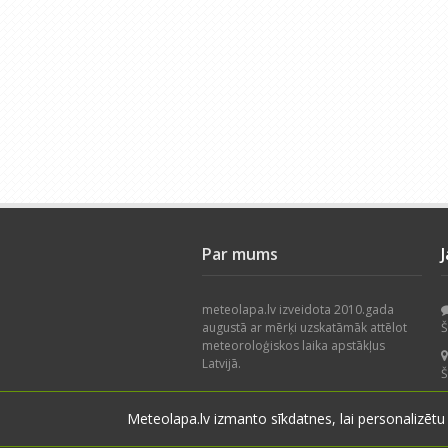
Par mums
meteolapa.lv izveidota 2010.gada
augustā ar mērķi uzskatāmāk attēlot
Š
meteoroloģiskos laika apstākļus
Latvijā.
Š
Piedāvājam nokrišņu radaru, faktisko
Meteolapa.lv izmanto sīkdatnes, lai personalizētu
laika apstākļu karti, datu arhīvu un
Š
lietotāju novērojumus. Projekts