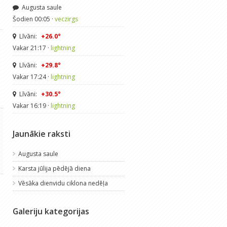
Augusta saule
Šodien 00:05 ·
veczirgs
Līvāni:
+26.0°
Vakar 21:17 ·
lightning
Līvāni:
+29.8°
Vakar 17:24 ·
lightning
Līvāni:
+30.5°
Vakar 16:19 ·
lightning
Jaunākie raksti
Augusta saule
Karsta jūlija pēdējā diena
Vēsāka dienvidu ciklona nedēļa
Galeriju kategorijas